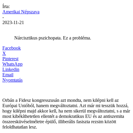
Írta:
Amerikai Népszava
-
2023-11-21
Nárcisztikus pszichopata. Ez a probléma.
Facebook
X
Pinterest
WhatsApp
Linkedin
Email
Nyomtatás
Orbán a Fidesz kongresszusán azt mondta, nem kilépni kell az
Európai Unióból, hanem megváltoztatni. Azt már mi tesszük hozzá,
hogy kilépni majd akkor kell, ha nem sikerül megváltoztatni, s a már
most kibékíthetetlen ellentét a demokratikus EU és az antiszemita
összeesküvéselméletre épülő, illiberális fasiszta rezsim között
feloldhatatlan lesz.