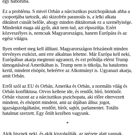
egy háborúba.
Ez a probléma. S mivel Orbán a nárcisztikus pszichopáknak abba a
csoportjába tartozik, aki skizofrén paranoiás is, a lelki alkata
diktátort csinált belőle, ahogy minden diktátornak ez a személyisége.
Mindenkit maga alá gyűr, akit nem tud, azt elpusztítja. Ezért
közveszélyes is, nemcsak Magyarországra, hanem Európára és az
egész világra.
Ilyen embert meg kell állítani. Magyarországon felszámolt minden
törvényes eszközt, ami erre alkalmas lehetne. Már Európa kell neki,
Európában akarja megtenni ugyanezt, és ezt próbálja elérni Trump
támogatásával Amerikában is. Trump nem is titkolja, ha hatalomra
kerül, mindent elsöpör, beleértve az Alkotmányt is. Ugyanazt akarja,
amit Orbán.
Erről szól az EU és Orbán, Amerika és Orbán, a normális világ és
Orbán konfliktusa. Orvos kellene ide, és rendőr, bíró, börtönőr.
Orbán viszont az a nárcisztikus pszichopata, aki előre eltervezett
mindent, és elsöpört mindent, ami az útjában állna: jogot,
igazságszolgáltatást, rendőrt, bírót, sajtót, parlamentet. Totális
hatalmat szerzett. Egy őrült kezében vagyunk.
*
Akik hisznek neki, és akik kiszolgálják, az igézete alatt vannak.