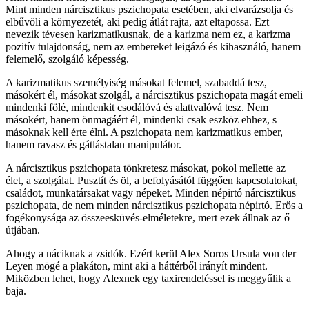
Mint minden nárcisztikus pszichopata esetében, aki elvarázsolja és
elbűvöli a környezetét, aki pedig átlát rajta, azt eltapossa. Ezt
nevezik tévesen karizmatikusnak, de a karizma nem ez, a karizma
pozitív tulajdonság, nem az embereket leigázó és kihasználó, hanem
felemelő, szolgáló képesség.
A karizmatikus személyiség másokat felemel, szabaddá tesz,
másokért él, másokat szolgál, a nárcisztikus pszichopata magát emeli
mindenki fölé, mindenkit csodálóvá és alattvalóvá tesz. Nem
másokért, hanem önmagáért él, mindenki csak eszköz ehhez, s
másoknak kell érte élni. A pszichopata nem karizmatikus ember,
hanem ravasz és gátlástalan manipulátor.
A nárcisztikus pszichopata tönkretesz másokat, pokol mellette az
élet, a szolgálat. Pusztít és öl, a befolyásától függően kapcsolatokat,
családot, munkatársakat vagy népeket. Minden népirtó nárcisztikus
pszichopata, de nem minden nárcisztikus pszichopata népirtó. Erős a
fogékonysága az összeesküvés-elméletekre, mert ezek állnak az ő
útjában.
Ahogy a náciknak a zsidók. Ezért kerül Alex Soros Ursula von der
Leyen mögé a plakáton, mint aki a háttérből irányít mindent.
Miközben lehet, hogy Alexnek egy taxirendeléssel is meggyűlik a
baja.