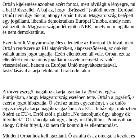
Orbán kijelentése azonban azért fontos, mert rávilágít a lényegre, mi
a baj Brüsszellel. A baj az, hogy „Brüsszel” (valódi nevén: Európai
Unió) nem úgy táncol, ahogy Orbán fütyül. Magyarország belépett
egy jogállami, liberális demokratikus Európai Unióba, amely nem
változott, de Magyarországon létrejött a NER, amely nem jogállami
és nem demokratikus.
Ezért került Magyarország éles ellentétbe az Európai Unióval, mert
Orbán rendszere az EU alapértékeit, alapszerződéseit, az önként
vállalt uniós jogot tagadja. Ezért ellentétben áll vele. Orbán ezt az
ellentétet nem az uniós jogállami követelményekhez való
visszatéréssel, hanem az Európai Unió megváltoztatásával,
fasizálásával akarja feloldani. Uralkodni akar.
A törvényszegő magához akarja igazítani a törvényt egész
Európában, ahogy Magyarország esetében tette. Orbán a jogsértő, s
ezért a jogot hibáztatja. Ő sérti az uniós egyezményt, s az uniós
egyezményt akarja magához igazítani. Az EU-t hibáztatja, miközben
ő sérti az EU-t. Erről szól a plakát: „Ne táncoljunk úgy, ahogy ők
fütyülnek”. Ők táncoljanak úgy, ahogy mi fütyülünk. Pontosabban:
ahogy Orbán fütyül, aki nem tűr kontrollt és ellentmondást.
Mindent Orbánhoz kell igazítani. Ő az alfa és az omega, a kezdet és