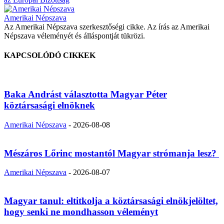
Amerikai Népszava
Az Amerikai Népszava szerkesztőségi cikke. Az írás az Amerikai
Népszava véleményét és álláspontját tükrözi.
KAPCSOLÓDÓ CIKKEK
Baka Andrást választotta Magyar Péter
köztársasági elnöknek
Amerikai Népszava
-
2026-08-08
Mészáros Lőrinc mostantól Magyar strómanja lesz?
Amerikai Népszava
-
2026-08-07
Magyar tanul: eltitkolja a köztársasági elnökjelöltet,
hogy senki ne mondhasson véleményt