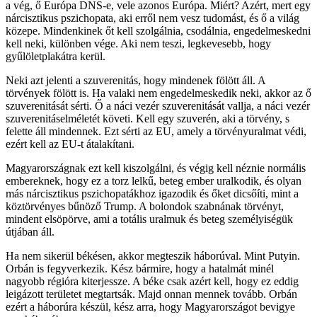
a vég, ő Európa DNS-e, vele azonos Európa. Miért? Azért, mert egy
nárcisztikus pszichopata, aki erről nem vesz tudomást, és ő a világ
közepe. Mindenkinek őt kell szolgálnia, csodálnia, engedelmeskedni
kell neki, különben vége. Aki nem teszi, legkevesebb, hogy
gyűlöletplakátra kerül.
Neki azt jelenti a szuverenitás, hogy mindenek fölött áll. A
törvények fölött is. Ha valaki nem engedelmeskedik neki, akkor az ő
szuverenitását sérti. Ő a náci vezér szuverenitását vallja, a náci vezér
szuverenitáselméletét követi. Kell egy szuverén, aki a törvény, s
felette áll mindennek. Ezt sérti az EU, amely a törvényuralmat védi,
ezért kell az EU-t átalakítani.
Magyarországnak ezt kell kiszolgálni, és végig kell néznie normális
embereknek, hogy ez a torz lelkű, beteg ember uralkodik, és olyan
más nárcisztikus pszichopatákhoz igazodik és őket dicsőíti, mint a
köztörvényes bűnöző Trump. A bolondok szabnának törvényt,
mindent elsöpörve, ami a totális uralmuk és beteg személyiségük
útjában áll.
Ha nem sikerül békésen, akkor megteszik háborúval. Mint Putyin.
Orbán is fegyverkezik. Kész bármire, hogy a hatalmát minél
nagyobb régióra kiterjessze. A béke csak azért kell, hogy ez eddig
leigázott területet megtartsák. Majd onnan mennek tovább. Orbán
ezért a háborúra készül, kész arra, hogy Magyarországot bevigye