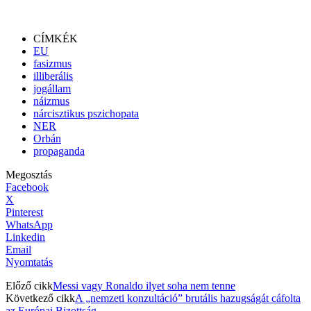
CÍMKÉK
EU
fasizmus
illiberális
jogállam
náizmus
nárcisztikus pszichopata
NER
Orbán
propaganda
Megosztás
Facebook
X
Pinterest
WhatsApp
Linkedin
Email
Nyomtatás
Előző cikk
Messi vagy Ronaldo ilyet soha nem tenne
Következő cikk
A „nemzeti konzultáció” brutális hazugságát cáfolta
az Európai Bizottság