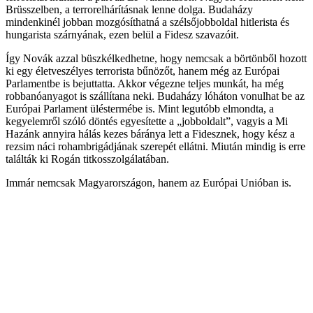
Brüsszelben, a terrorelhárításnak lenne dolga. Budaházy
mindenkinél jobban mozgósíthatná a szélsőjobboldal hitlerista és
hungarista szárnyának, ezen belül a Fidesz szavazóit.
Így Novák azzal büszkélkedhetne, hogy nemcsak a börtönből hozott
ki egy életveszélyes terrorista bűnözőt, hanem még az Európai
Parlamentbe is bejuttatta. Akkor végezne teljes munkát, ha még
robbanóanyagot is szállítana neki. Budaházy lóháton vonulhat be az
Európai Parlament üléstermébe is. Mint legutóbb elmondta, a
kegyelemről szóló döntés egyesítette a „jobboldalt”, vagyis a Mi
Hazánk annyira hálás kezes báránya lett a Fidesznek, hogy kész a
rezsim náci rohambrigádjának szerepét ellátni. Miután mindig is erre
találták ki Rogán titkosszolgálatában.
Immár nemcsak Magyarországon, hanem az Európai Unióban is.