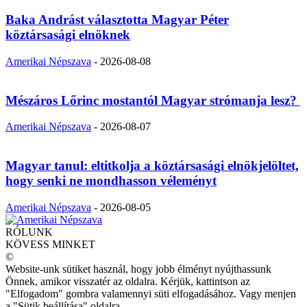
Baka Andrást választotta Magyar Péter
köztársasági elnöknek
Amerikai Népszava
-
2026-08-08
Mészáros Lőrinc mostantól Magyar strómanja lesz?
Amerikai Népszava
-
2026-08-07
Magyar tanul: eltitkolja a köztársasági elnökjelöltet,
hogy senki ne mondhasson véleményt
Amerikai Népszava
-
2026-08-05
RÓLUNK
KÖVESS MINKET
©
Website-unk sütiket használ, hogy jobb élményt nyújthassunk
Önnek, amikor visszatér az oldalra. Kérjük, kattintson az
"Elfogadom" gombra valamennyi süti elfogadásához. Vagy menjen
a "Sütik beállítása" oldalra.