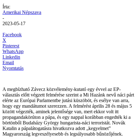
Írta:
Amerikai Népszava
-
2023-05-17
Facebook
X
Pinterest
WhatsApp
Linkedin
Email
Nyomtatás
A megbízható Závecz közvélemény-kutató egy évvel az EP-
választás előtt végzett felmérése szerint a Mi Hazánk nevű náci párt
elérte az Európai Parlamentbe jutási küszöböt, és esélye van arra,
hogy egy mandátumot szerezzen. A felmérést április 28 és május 5
között végezték, aminek jelentősége van, mert ekkor volt itt
propagandakörúton a pápa, és egy nappal korábban engedték ki a
börtönből Budaházy György hungarista-náci terroristát. Novák
Katalin a pápalátogatásra hivatkozva adott „kegyelmet”
Magyarország legveszélyesebb és legsúlyosabb bűnözőjének.