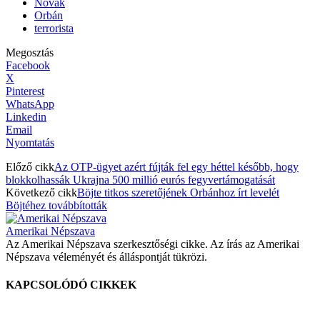
Novák
Orbán
terrorista
Megosztás
Facebook
X
Pinterest
WhatsApp
Linkedin
Email
Nyomtatás
Előző cikk
Az OTP-ügyet azért fújták fel egy héttel később, hogy
blokkolhassák Ukrajna 500 millió eurós fegyvertámogatását
Következő cikk
Böjte titkos szeretőjének Orbánhoz írt levelét
Böjtéhez továbbították
Amerikai Népszava
Az Amerikai Népszava szerkesztőségi cikke. Az írás az Amerikai
Népszava véleményét és álláspontját tükrözi.
KAPCSOLÓDÓ CIKKEK