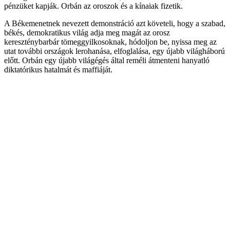
pénzüket kapják. Orbán az oroszok és a kínaiak fizetik.
A Békemenetnek nevezett demonstráció azt követeli, hogy a szabad,
békés, demokratikus világ adja meg magát az orosz
kereszténybarbár tömeggyilkosoknak, hódoljon be, nyissa meg az
utat további országok lerohanása, elfoglalása, egy újabb világháború
előtt. Orbán egy újabb világégés által reméli átmenteni hanyatló
diktatórikus hatalmát és maffiáját.