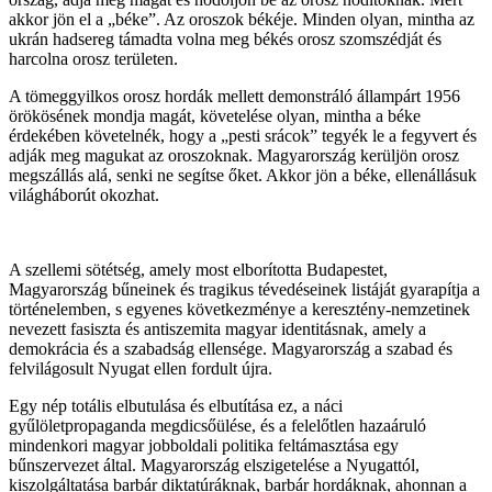
akkor jön el a „béke”. Az oroszok békéje. Minden olyan, mintha az
ukrán hadsereg támadta volna meg békés orosz szomszédját és
harcolna orosz területen.
A tömeggyilkos orosz hordák mellett demonstráló állampárt 1956
örökösének mondja magát, követelése olyan, mintha a béke
érdekében követelnék, hogy a „pesti srácok” tegyék le a fegyvert és
adják meg magukat az oroszoknak. Magyarország kerüljön orosz
megszállás alá, senki ne segítse őket. Akkor jön a béke, ellenállásuk
világháborút okozhat.
A szellemi sötétség, amely most elborította Budapestet,
Magyarország bűneinek és tragikus tévedéseinek listáját gyarapítja a
történelemben, s egyenes következménye a keresztény-nemzetinek
nevezett fasiszta és antiszemita magyar identitásnak, amely a
demokrácia és a szabadság ellensége. Magyarország a szabad és
felvilágosult Nyugat ellen fordult újra.
Egy nép totális elbutulása és elbutítása ez, a náci
gyűlöletpropaganda megdicsőülése, és a felelőtlen hazaáruló
mindenkori magyar jobboldali politika feltámasztása egy
bűnszervezet által. Magyarország elszigetelése a Nyugattól,
kiszolgáltatása barbár diktatúráknak, barbár hordáknak, ahonnan a