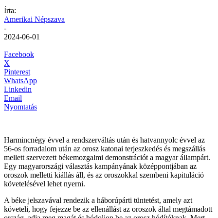
Írta:
Amerikai Népszava
-
2024-06-01
Facebook
X
Pinterest
WhatsApp
Linkedin
Email
Nyomtatás
Harmincnégy évvel a rendszerváltás után és hatvannyolc évvel az
56-os forradalom után az orosz katonai terjeszkedés és megszállás
mellett szervezett békemozgalmi demonstrációt a magyar állampárt.
Egy magyarországi választás kampányának középpontjában az
oroszok melletti kiállás áll, és az oroszokkal szembeni kapituláció
követelésével lehet nyerni.
A béke jelszavával rendezik a háborúpárti tüntetést, amely azt
követeli, hogy fejezze be az ellenállást az oroszok által megtámadott
ország, adja meg magát és hódoljon be az orosz hódítóknak. Mert