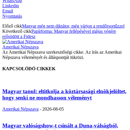
WhatsApp
Linkedin
Email
Nyomtatás
Előző cikk
Magyar még nem diktátor, még várjon a rendőrsortűzzel
Következő cikk
Papírforma: Magyar fellépésével május végére
erősödött a Fidesz
Amerikai Népszava
Az Amerikai Népszava szerkesztőségi cikke. Az írás az Amerikai
Népszava véleményét és álláspontját tükrözi.
KAPCSOLÓDÓ CIKKEK
Magyar tanul: eltitkolja a köztársasági elnökjelöltet,
hogy senki ne mondhasson véleményt
Amerikai Népszava
-
2026-08-05
Magyar valóságshow-t csinált a Duna-válságból,