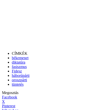
CÍMKÉK
békemenet
diktatúra
fasiszmus
Fidesz
háborúpárti
oroszpárti
tüntetés
Megosztás
Facebook
X
Pinterest