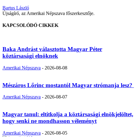
Bartus László
Újságíró, az Amerikai Népszava főszerkesztője.
KAPCSOLÓDÓ CIKKEK
Baka Andrást választotta Magyar Péter
köztársasági elnöknek
Amerikai Népszava
-
2026-08-08
Mészáros Lőrinc mostantól Magyar strómanja lesz?
Amerikai Népszava
-
2026-08-07
Magyar tanul: eltitkolja a köztársasági elnökjelöltet,
hogy senki ne mondhasson véleményt
Amerikai Népszava
-
2026-08-05