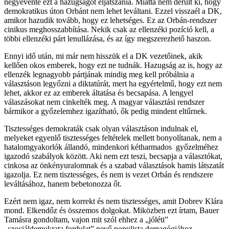
négyévente ezt a hazugságot eljátszania. Miatta nem derült ki, hogy
demokratikus úton Orbánt nem lehet leváltani. Ezzel visszaél a DK,
amikor hazudik tovább, hogy ez lehetséges. Ez az Orbán-rendszer
cinikus meghosszabbítása. Nekik csak az ellenzéki pozíció kell, a
többi ellenzéki párt lenullázása, és az így megszerezhető haszon.
Ennyi idő után, mi már nem hisszük el a DK vezetőinek, akik
kellően okos emberek, hogy ezt ne tudnák. Hazugság az is, hogy az
ellenzék legnagyobb pártjának mindig meg kell próbálnia a
választáson legyőzni a diktatúrát, mert ha egyértelmű, hogy ezt nem
lehet, akkor ez az emberek áltatása és becsapása. A lengyel
válaszásokat nem cinkelték meg. A magyar választási rendszer
bármikor a győzelemhez igazítható, ők pedig mindent eltűrnek.
Tisztességes demokraták csak olyan választáson indulnak el,
melyeket egyenlő tisztességes feltételek mellett bonyolítanak, nem a
hatalomgyakorlók állandó, mindenkori kétharmados győzelméhez
igazodó szabályok között. Aki nem ezt teszi, becsapja a választókat,
cinkosa az önkényuralomnak és a szabad választások hamis látszatát
igazolja. Ez nem tisztességes, és nem is vezet Orbán és rendszere
leváltásához, hanem bebetonozza őt.
Ezért nem igaz, nem korrekt és nem tisztességes, amit Dobrev Klára
mond. Elkendőz és összemos dolgokat. Miközben ezt írtam, Bauer
Tamásra gondoltam, vajon mit szól ehhez a „jóléti”
„szociáldemokrata fordulat” nevű populista demagógiához,