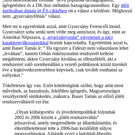
ígérgetéshez és a DK-hoz méltatlan hazugságcunamihoz. Egy
idén
áprilisában álatala írt ÉS-cikkében
ott a válasz a kérdésre. Méghozzá
nem „gyurcsányfóbiás” válasz.
Mert mi is egyetértünk azzal, amit Gyurcsány Ferencről mond.
Gyurcsányt soha senki nem védte meg annyiszor, és úgy, mint az
Amerikai Népszava,
a „gyurcsányozást” egyenesen a náci
karaktergyilkosságokkal
hoztuk kapcsolatba. Egyetértünk azzal is,
amit Bauer Tamás ír: ” Ha egyszer a Fideszt nem választáson lehet
„leváltani”, hanem Orbán önkényuralmi rendszerét kellene
megdönteni, akkor Gyurcsány kiválása az ellenzékből, aki a
rendszerrel való szembenállást a vezető politikusok közül tizenkét
éve a legkövetkezetesebben képviseli, csak tovább ronthatná az
esélyeket.”
Tökéletesen így van. Ezért köteleségünk szólni, hogy amit most
művelnek, az hazudozás, felelőtlen ígérgetés, Magyarországot
veszélyeztető simliskedés, zsákutca. Bauer Tamás az előző jóléti
rendszerváltásról ezt írta:
„Olyan költségvetési és jövedelempolitikát folytattak
2002 és 2006 között a „jóléti rendszerváltás”
jelszavával, amely megrendítette az államháztartást, és
elkerülhetetlenné tette a 2006-ban kezdődött súlyos
megszorításokat. Aláásták ezzel a baloldali-liberális