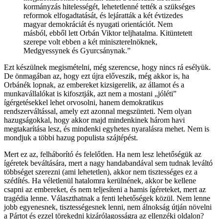
kormányzás hitelességét, lehetetlenné tették a szükséges
reformok elfogadtatását, és lejáratták a két évtizedes
magyar demokráciát és nyugati orientációt. Nem
másból, ebből lett Orbán Viktor teljhatalma. Kitüntetett
szerepe volt ebben a két miniszterelnöknek,
Medgyessynek és Gyurcsánynak.”
Ezt készülnek megismételni, még szerencse, hogy nincs rá esélyük.
De önmagában az, hogy ezt újra előveszik, még akkor is, ha
Orbánék lopnak, az embereket kizsigerelik, az államot és a
munkavállalókat is kifosztják, azt nem a mostani „jóléti”
ígérgetésekkel lehet orvosolni, hanem demokratikus
rendszerváltással, amely ezt azonnal megszünteti. Nem olyan
hazugságokkal, hogy akkor majd mindenkinek három havi
megtakarítása lesz, és mindenki egyhetes nyaralásra mehet. Nem is
mondjuk a többi hazug populista szájtépést.
Mert ez az, felháborító és felelőtlen. Ha nem lesz lehetőségük az
ígéretek beváltására, mert a nagy handabandával sem tudnak leváltó
többséget szerezni (ami lehetetlen), akkor nem tisztességes ez a
szédítés. Ha véletlenül hatalomra kerülnének, akkor be kellene
csapni az embereket, és nem teljesíteni a hamis ígéreteket, mert az
tragédia lenne. Választhatnak a fenti lehetőségek közül. Nem lenne
jobb egyenesnek, tisztességesnek lenni, nem álnokság útján növelni
a Pártot és ezzel törekedni kizárólagosságra az ellenzéki oldalon?