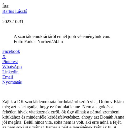
Írta:
Bartus László
-
2023-10-31
A szociáldemokráciáról ennél jobb véleményünk van.
Fotó: Farkas Norbert/24.hu
Facebook
X
Pinterest
WhatsApp
Linkedin
Email
Nyomtatás
Zajlik a DK szociáldemokrata fordulatáról szóló vita, Dobrev Klára
még azt is letagadja, hogy ez fordulat lenne. Nem a tagok és a
feltétlen hívek vitatkoznak erről, ők úgy állnak a párttal szembeni
kritikához és mindenféle kérdésfelvetéshez, ahogy azt Donáth Anna
jól megírta. Belül nincs vita, soha nem is volt, aki erre adná a fejét,
az nem sokáig ugrálhat, hamar a párt ellenségének kiáltják ki. A