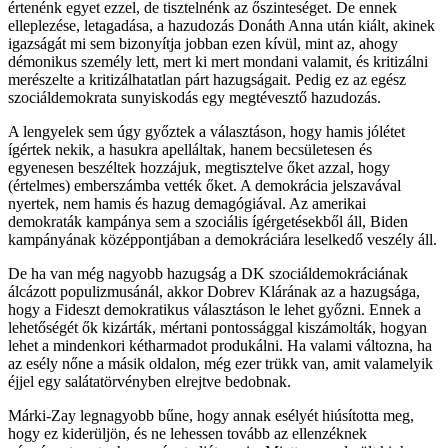
értenénk egyet ezzel, de tisztelnénk az őszinteséget. De ennek
elleplezése, letagadása, a hazudozás Donáth Anna után kiált, akinek
igazságát mi sem bizonyítja jobban ezen kívül, mint az, ahogy
démonikus személy lett, mert ki mert mondani valamit, és kritizálni
merészelte a kritizálhatatlan párt hazugságait. Pedig ez az egész
szociáldemokrata sunyiskodás egy megtévesztő hazudozás.
A lengyelek sem úgy győztek a választáson, hogy hamis jólétet
ígértek nekik, a hasukra apelláltak, hanem becsületesen és
egyenesen beszéltek hozzájuk, megtisztelve őket azzal, hogy
(értelmes) emberszámba vették őket. A demokrácia jelszavával
nyertek, nem hamis és hazug demagógiával. Az amerikai
demokraták kampánya sem a szociális ígérgetésekből áll, Biden
kampányának középpontjában a demokráciára leselkedő veszély áll.
De ha van még nagyobb hazugság a DK szociáldemokráciának
álcázott populizmusánál, akkor Dobrev Klárának az a hazugsága,
hogy a Fideszt demokratikus választáson le lehet győzni. Ennek a
lehetőségét ők kizárták, mértani pontossággal kiszámolták, hogyan
lehet a mindenkori kétharmadot produkálni. Ha valami változna, ha
az esély nőne a másik oldalon, még ezer trükk van, amit valamelyik
éjjel egy salátatörvényben elrejtve bedobnak.
Márki-Zay legnagyobb bűne, hogy annak esélyét hiúsította meg,
hogy ez kiderüljön, és ne lehessen tovább az ellenzéknek