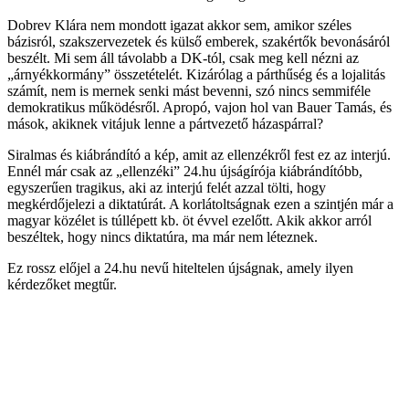
Dobrev Klára nem mondott igazat akkor sem, amikor széles
bázisról, szakszervezetek és külső emberek, szakértők bevonásáról
beszélt. Mi sem áll távolabb a DK-tól, csak meg kell nézni az
„árnyékkormány” összetételét. Kizárólag a párthűség és a lojalitás
számít, nem is mernek senki mást bevenni, szó nincs semmiféle
demokratikus működésről. Apropó, vajon hol van Bauer Tamás, és
mások, akiknek vitájuk lenne a pártvezető házaspárral?
Siralmas és kiábrándító a kép, amit az ellenzékről fest ez az interjú.
Ennél már csak az „ellenzéki” 24.hu újságírója kiábrándítóbb,
egyszerűen tragikus, aki az interjú felét azzal tölti, hogy
megkérdőjelezi a diktatúrát. A korlátoltságnak ezen a szintjén már a
magyar közélet is túllépett kb. öt évvel ezelőtt. Akik akkor arról
beszéltek, hogy nincs diktatúra, ma már nem léteznek.
Ez rossz előjel a 24.hu nevű hiteltelen újságnak, amely ilyen
kérdezőket megtűr.