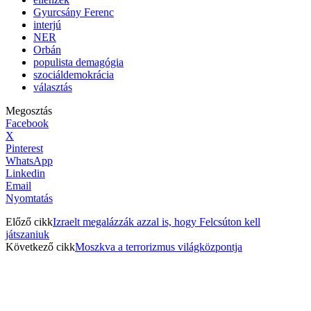
Gyurcsány Ferenc
interjú
NER
Orbán
populista demagógia
szociáldemokrácia
választás
Megosztás
Facebook
X
Pinterest
WhatsApp
Linkedin
Email
Nyomtatás
Előző cikk
Izraelt megalázzák azzal is, hogy Felcsúton kell
játszaniuk
Következő cikk
Moszkva a terrorizmus világközpontja