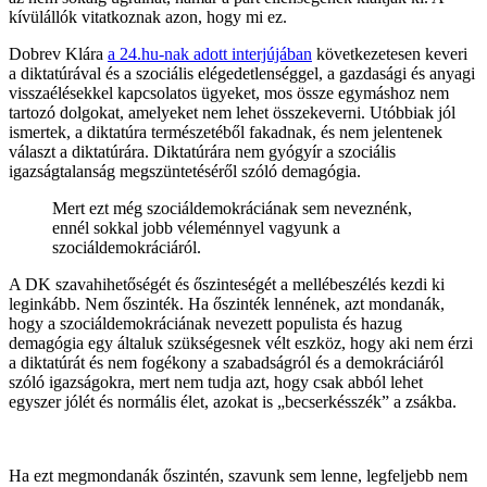
kívülállók vitatkoznak azon, hogy mi ez.
Dobrev Klára
a 24.hu-nak adott interjújában
következetesen keveri
a diktatúrával és a szociális elégedetlenséggel, a gazdasági és anyagi
visszaélésekkel kapcsolatos ügyeket, mos össze egymáshoz nem
tartozó dolgokat, amelyeket nem lehet összekeverni. Utóbbiak jól
ismertek, a diktatúra természetéből fakadnak, és nem jelentenek
választ a diktatúrára. Diktatúrára nem gyógyír a szociális
igazságtalanság megszüntetéséről szóló demagógia.
Mert ezt még szociáldemokráciának sem neveznénk,
ennél sokkal jobb véleménnyel vagyunk a
szociáldemokráciáról.
A DK szavahihetőségét és őszinteségét a mellébeszélés kezdi ki
leginkább. Nem őszinték. Ha őszinték lennének, azt mondanák,
hogy a szociáldemokráciának nevezett populista és hazug
demagógia egy általuk szükségesnek vélt eszköz, hogy aki nem érzi
a diktatúrát és nem fogékony a szabadságról és a demokráciáról
szóló igazságokra, mert nem tudja azt, hogy csak abból lehet
egyszer jólét és normális élet, azokat is „becserkésszék” a zsákba.
Ha ezt megmondanák őszintén, szavunk sem lenne, legfeljebb nem