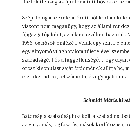
tiszteletlenség az újratemetett hősökkel sze
Szép dolog a szerelem, érett női korban kül
viszont nem magánügy, hogy az állami rendez
főigazgatójaként, az állam nevében hazudik. 
1956-os hősök emlékét. Velük egy szintre emel
egy elnyomó világhatalom túlerejével szemben
szabadságért és a függetlenségért, egy olyan
orosz kivonulást saját érdemének állítja be, m
életüket adták, felszámolta, és egy újabb dikt
Schmidt Mária hiva
Bátorság a szabadsághoz kell, a szabad és tis
az elnyomás, jogfosztás, mások korlátozása, a 