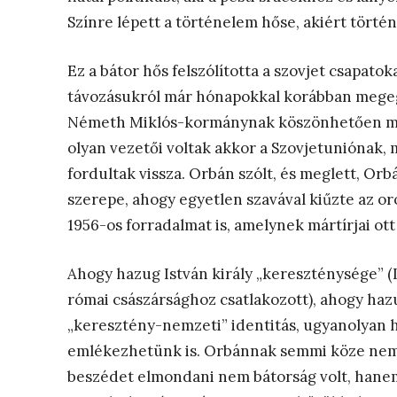
Színre lépett a történelem hőse, akiért törté
Ez a bátor hős felszólította a szovjet csapatok
távozásukról már hónapokkal korábban megegy
Németh Miklós-kormánynak köszönhetően már 
olyan vezetői voltak akkor a Szovjetuniónak,
fordultak vissza. Orbán szólt, és meglett, Orb
szerepe, ahogy egyetlen szavával kiűzte az or
1956-os forradalmat is, amelynek mártírjai ot
Ahogy hazug István király „kereszténysége” 
római császársághoz csatlakozott), ahogy haz
„keresztény-nemzeti” identitás, ugyanolyan 
emlékezhetünk is. Orbánnak semmi köze nem v
beszédet elmondani nem bátorság volt, hane