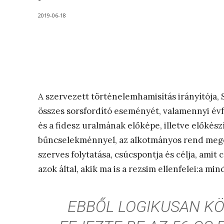
-
2019-06-18
A szervezett történelemhamisítás irányítója,
összes sorsfordító eseményét, valamennyi évf
és a fidesz uralmának előképe, illetve előkész
bűncselekménnyel, az alkotmányos rend meg
szerves folytatása, csúcspontja és célja, amit
azok által, akik ma is a rezsim ellenfelei:a m
EBBŐL LOGIKUSAN KÖ