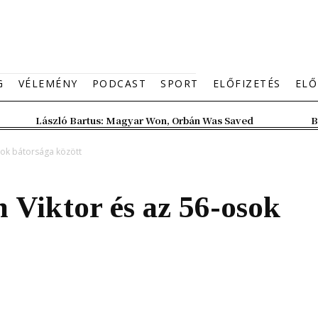
G
VÉLEMÉNY
PODCAST
SPORT
ELŐFIZETÉS
ELŐ
László Bartus: Magyar Won, Orbán Was Saved
B
sok bátorsága között
 Viktor és az 56-osok