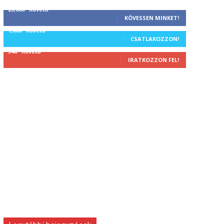
25,000
Követő
KÖVESSEN MINKET!
1,000
Követő
CSATLAKOZZON!
340
Követő
IRATKOZZON FEL!