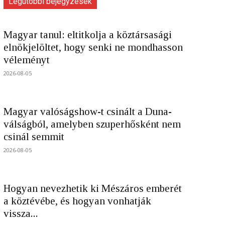
Legutóbbi bejegyzések
Magyar tanul: eltitkolja a köztársasági
elnökjelöltet, hogy senki ne mondhasson
véleményt
2026-08-05
Magyar valóságshow-t csinált a Duna-
válságból, amelyben szuperhősként nem
csinál semmit
2026-08-05
Hogyan nevezhetik ki Mészáros emberét
a köztévébe, és hogyan vonhatják
vissza...