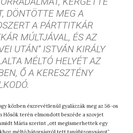
 FORRADALMAT, KERGETTE
T, DÖNTÖTTE MEG A
SZERT A PÁRTTITKÁR
TKÁR MÚLTJÁVAL, ÉS AZ
EI UTÁN” ISTVÁN KIRÁLY
ALTA MÉLTÓ HELYÉT AZ
EN, Ő A KERESZTÉNY
LKODÓ.
hogy közben észrevétlenül gyalázzák meg az 56-os
án Hősök terén elmondott beszéde a szovjet
chmidt Mária szerint „ott megismerhettek egy
yokhoz méltó bátorságról tett tanúbizonyságot”.