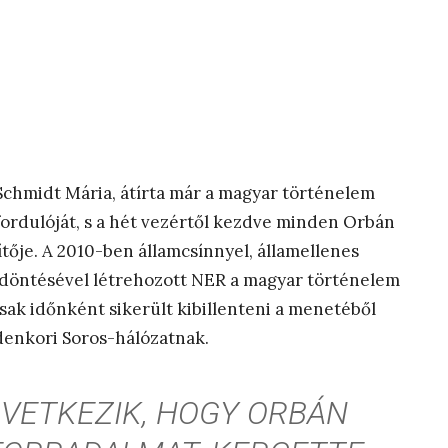
 Schmidt Mária, átírta már a magyar történelem
ordulóját, s a hét vezértől kezdve minden Orbán
ítője. A 2010-ben államcsínnyel, államellenes
döntésével létrehozott NER a magyar történelem
 csak időnként sikerült kibillenteni a menetéből
indenkori Soros-hálózatnak.
VETKEZIK, HOGY ORBÁN