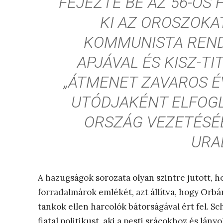
FEJEZTE BE AZ 56-OS
KI AZ OROSZOKA
KOMMUNISTA REND
APJÁVAL ÉS KISZ-TI
„ÁTMENET ZAVAROS ÉV
UTÓDJAKÉNT ELFOGL
ORSZÁG VEZETÉSÉB
URA
A hazugságok sorozata olyan szintre jutott, 
forradalmárok emlékét, azt állítva, hogy Orb
tankok ellen harcolók bátorságával ért fel. S
fiatal politikust, aki a pesti srácokhoz és lán