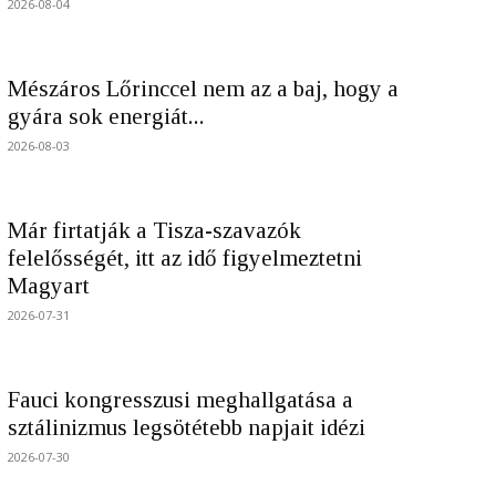
2026-08-04
Mészáros Lőrinccel nem az a baj, hogy a
gyára sok energiát...
2026-08-03
Már firtatják a Tisza-szavazók
felelősségét, itt az idő figyelmeztetni
Magyart
2026-07-31
Fauci kongresszusi meghallgatása a
sztálinizmus legsötétebb napjait idézi
2026-07-30