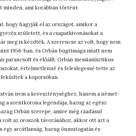
nt minden, ami korábban történt.
at, hogy hagyják el az országot, amikor a
ezés született, és a csapatkivonásokat a
meg is kezdték. A szerencse az volt, hogy nem
 mint 1956-ban, és Orbán bugrissága miatt nem
án parancsolt és előállt. Orbán messianisztikus
oszokat, értelmetlenné és feleslegessé tette az
t feküdtek a koporsóban.
(István nem a kereszténységhez, hanem a német-
ug a szentkorona legendája, hazug az egész
hazug Orbán szerepe, amire még ráadásul
olt az oroszok távozásához, akkor ott azt a
m egy arcátlanság, hazug önmutogatás és