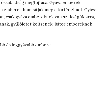
ajtószabadság megfojtása. Gyáva emberek
áva emberek hamisítják meg a történelmet. Gyáva
lán, csak gyáva embereknek van szükségük arra,
sanak, gyűlöletet keltsenek. Bátor embereknek
abb és leggyávább embere.