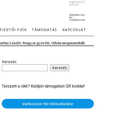
augusztus7,
péntek
Jelentkezzen
be /
Csatlakozzon
FIZETŐI FIÓK
TÁMOGATÁS
KAPCSOLAT
artus László: Magyar győzött, Orbán megmenekült
Keresés
Keresés
Tetszett a cikk? Küldjön támogatást QR kóddal!
Iratkozzon fel hírlevelünkre