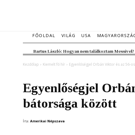
FŐOLDAL
VILÁG
USA
MAGYARORSZÁ
Bartus László: Hogyan nem találkoztam Messivel?
Kezdőlap
Kiemelt fő hír
Egyenlőségjel Orbán Viktor és az 56-o
Kiemelt fő hír
Magyarország
Egyenlőségjel Orbán
bátorsága között
Írta:
Amerikai Népszava