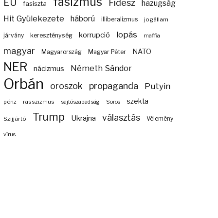
fasizmus
EU
Fidesz
hazugság
fasiszta
Hit Gyülekezete
háború
illiberalizmus
jogállam
lopás
korrupció
járvány
kereszténység
maffia
magyar
NATO
Magyarország
Magyar Péter
NER
Németh Sándor
nácizmus
Orbán
propaganda
oroszok
Putyin
szekta
pénz
rasszizmus
sajtószabadság
Soros
Trump
választás
Ukrajna
Szijjártó
Vélemény
vírus