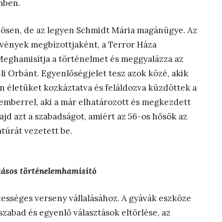
mben.
önösen, de az legyen Schmidt Mária magánügye. Az
vények megbízottjaként, a Terror Háza
Meghamisítja a történelmet és meggyalázza az
i Orbánt. Egyenlőségjelet tesz azok közé, akik
 életüket kozkáztatva és feláldozva küzdöttek a
 emberrel, aki a már elhatározott és megkezdett
ajd azt a szabadságot, amiért az 56-os hősök az
atúrát vezetett be.
tásos történelemhamisító
ztességes verseny vállalásához. A gyávák eszköze
szabad és egyenlő választások eltörlése, az