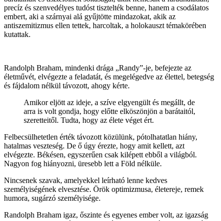
precíz és szenvedélyes tudóst tisztelték benne, hanem a csodálatos
embert, aki a szárnyai alá gyűjtötte mindazokat, akik az
antiszemitizmus ellen tettek, harcoltak, a holokauszt témakörében
kutattak.
Randolph Braham, mindenki drága „Randy”-je, befejezte az
életművét, elvégezte a feladatát, és megelégedve az élettel, betegség
és fájdalom nélkül távozott, ahogy kérte.
Amikor eljött az ideje, a szíve elgyengült és megállt, de
arra is volt gondja, hogy előtte elköszönjön a barátaitól,
szeretteitől. Tudta, hogy az élete véget ért.
Felbecsülhetetlen érték távozott közülünk, pótolhatatlan hiány,
hatalmas veszteség. De ő úgy érezte, hogy amit kellett, azt
elvégezte. Békésen, egyszerűen csak kilépett ebből a világból.
Nagyon fog hiányozni, üresebb lett a Föld nélküle.
Nincsenek szavak, amelyekkel leírható lenne kedves
személyiségének elvesztése. Örök optimizmusa, életereje, remek
humora, sugárzó személyisége.
Randolph Braham igaz, őszinte és egyenes ember volt, az igazság