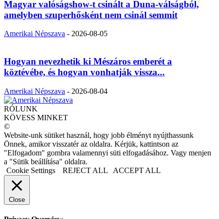
Magyar valóságshow-t csinált a Duna-válságból,
amelyben szuperhősként nem csinál semmit
Amerikai Népszava
-
2026-08-05
Hogyan nevezhetik ki Mészáros emberét a
köztévébe, és hogyan vonhatják vissza...
Amerikai Népszava
-
2026-08-04
RÓLUNK
KÖVESS MINKET
©
Website-unk sütiket használ, hogy jobb élményt nyújthassunk
Önnek, amikor visszatér az oldalra. Kérjük, kattintson az
"Elfogadom" gombra valamennyi süti elfogadásához. Vagy menjen
a "Sütik beállítása" oldalra.
Cookie Settings
REJECT ALL
ACCEPT ALL
Close