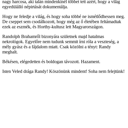
nagy harcosa, aki talán mindenkinél többet tett azért, hogy a világ
egyedülálló népirtását dokumentálja.
Hogy ne feledje a világ, és hogy soha többé ne ismétlődhessen meg.
De cseppet sem csodálkozott, hogy még az ő életében feltámadtak
ezek az eszmék, és Horthy-kultusz lett Magyarországon.
Randolph Brahamről bizonyára születnek majd hatalmas
nekrológok. Egyelőre nem tudunk semmit írni róla a veszteség, a
mély gyász és a fájdalom miatt. Csak közölni a tényt: Randy
meghalt.
Békésen, elégedetten és boldogan távozott. Hazament.
Isten Veled drága Randy! Köszönünk mindent! Soha nem felejtünk!