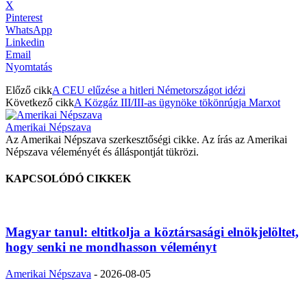
X
Pinterest
WhatsApp
Linkedin
Email
Nyomtatás
Előző cikk
A CEU elűzése a hitleri Németországot idézi
Következő cikk
A Közgáz III/III-as ügynöke tökönrúgja Marxot
Amerikai Népszava
Az Amerikai Népszava szerkesztőségi cikke. Az írás az Amerikai
Népszava véleményét és álláspontját tükrözi.
KAPCSOLÓDÓ CIKKEK
Magyar tanul: eltitkolja a köztársasági elnökjelöltet,
hogy senki ne mondhasson véleményt
Amerikai Népszava
-
2026-08-05