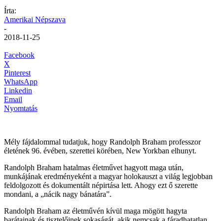
Írta:
Amerikai Népszava
-
2018-11-25
Facebook
X
Pinterest
WhatsApp
Linkedin
Email
Nyomtatás
Mély fájdalommal tudatjuk, hogy Randolph Braham professzor
életének 96. évében, szerettei körében, New Yorkban elhunyt.
Randolph Braham hatalmas életművet hagyott maga után,
munkájának eredményeként a magyar holokauszt a világ legjobban
feldolgozott és dokumentált népirtása lett. Ahogy ezt ő szerette
mondani, a „nácik nagy bánatára”.
Randolph Braham az életművén kívül maga mögött hagyta
barátainak és tisztelőinek sokaságát, akik nemcsak a fáradhatatlan,