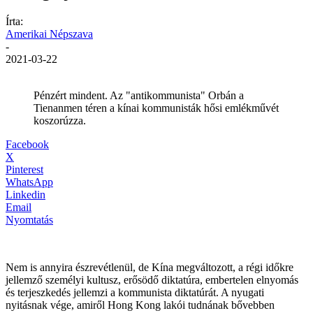
Írta:
Amerikai Népszava
-
2021-03-22
Pénzért mindent. Az "antikommunista" Orbán a
Tienanmen téren a kínai kommunisták hősi emlékművét
koszorúzza.
Facebook
X
Pinterest
WhatsApp
Linkedin
Email
Nyomtatás
Nem is annyira észrevétlenül, de Kína megváltozott, a régi időkre
jellemző személyi kultusz, erősödő diktatúra, embertelen elnyomás
és terjeszkedés jellemzi a kommunista diktatúrát. A nyugati
nyitásnak vége, amiről Hong Kong lakói tudnának bővebben