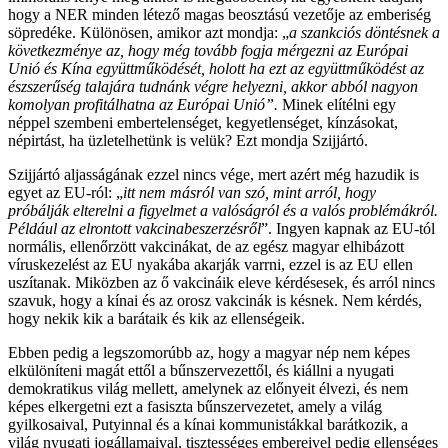
hogy a NER minden létező magas beosztású vezetője az emberiség
söpredéke. Különösen, amikor azt mondja: „
a szankciós döntésnek a
következménye az, hogy még tovább fogja mérgezni az Európai
Unió és Kína együttműködését, holott ha ezt az együttműködést az
észszerűség talajára tudnánk végre helyezni, akkor abból nagyon
komolyan profitálhatna az Európai Unió”.
Minek elítélni egy
néppel szembeni embertelenséget, kegyetlenséget, kínzásokat,
népirtást, ha üzletelhetünk is velük? Ezt mondja Szijjártó.
Szijjártó aljasságának ezzel nincs vége, mert azért még hazudik is
egyet az EU-ról: „
itt nem másról van szó, mint arról, hogy
próbálják elterelni a figyelmet a valóságról és a valós problémákról.
Például az elrontott vakcinabeszerzésről
”. Ingyen kapnak az EU-tól
normális, ellenőrzött vakcinákat, de az egész magyar elhibázott
víruskezelést az EU nyakába akarják varrni, ezzel is az EU ellen
uszítanak. Miközben az ő vakcináik eleve kérdésesek, és arról nincs
szavuk, hogy a kínai és az orosz vakcinák is késnek. Nem kérdés,
hogy nekik kik a barátaik és kik az ellenségeik.
Ebben pedig a legszomorúbb az, hogy a magyar nép nem képes
elkülöníteni magát ettől a bűnszervezettől, és kiállni a nyugati
demokratikus világ mellett, amelynek az előnyeit élvezi, és nem
képes elkergetni ezt a fasiszta bűnszervezetet, amely a világ
gyilkosaival, Putyinnal és a kínai kommunistákkal barátkozik, a
világ nyugati jogállamaival, tisztességes embereivel pedig ellenséges