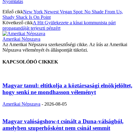
Nyomtatás
Előző cikk
New York Newest Vegan Spot: No Shade From Us,
Shady Shack Is On Point
Következő cikk
A Hit Gyülekezete a kínai kommunista párt
propagandáját terjeszti pénzért
Amerikai Népszava
Az Amerikai Népszava szerkesztőségi cikke. Az írás az Amerikai
Népszava véleményét és álláspontját tükrözi.
KAPCSOLÓDÓ CIKKEK
Magyar tanul: eltitkolja a köztársasági elnökjelöltet,
hogy senki ne mondhasson véleményt
Amerikai Népszava
-
2026-08-05
Magyar valóságshow-t csinált a Duna-válságból,
amelyben szuperhősként nem csinál semmit