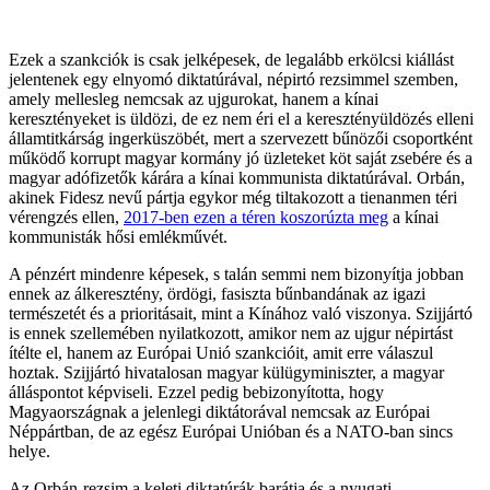
Ezek a szankciók is csak jelképesek, de legalább erkölcsi kiállást
jelentenek egy elnyomó diktatúrával, népirtó rezsimmel szemben,
amely mellesleg nemcsak az ujgurokat, hanem a kínai
keresztényeket is üldözi, de ez nem éri el a keresztényüldözés elleni
államtitkárság ingerküszöbét, mert a szervezett bűnözői csoportként
működő korrupt magyar kormány jó üzleteket köt saját zsebére és a
magyar adófizetők kárára a kínai kommunista diktatúrával. Orbán,
akinek Fidesz nevű pártja egykor még tiltakozott a tienanmen téri
vérengzés ellen,
2017-ben ezen a téren koszorúzta meg
a kínai
kommunisták hősi emlékművét.
A pénzért mindenre képesek, s talán semmi nem bizonyítja jobban
ennek az álkeresztény, ördögi, fasiszta bűnbandának az igazi
természetét és a prioritásait, mint a Kínához való viszonya. Szijjártó
is ennek szellemében nyilatkozott, amikor nem az ujgur népirtást
ítélte el, hanem az Európai Unió szankcióit, amit erre válaszul
hoztak. Szijjártó hivatalosan magyar külügyminiszter, a magyar
álláspontot képviseli. Ezzel pedig bebizonyította, hogy
Magyaországnak a jelenlegi diktátorával nemcsak az Európai
Néppártban, de az egész Európai Unióban és a NATO-ban sincs
helye.
Az Orbán-rezsim a keleti diktatúrák barátja és a nyugati