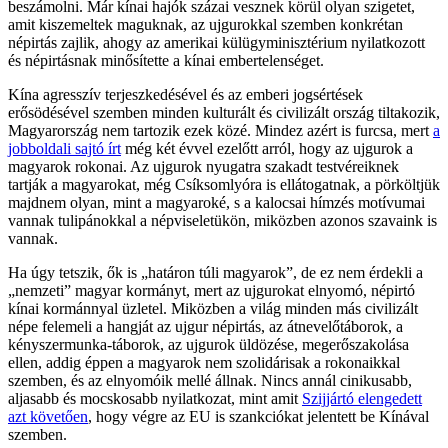
beszámolni. Már kínai hajók százai vesznek körül olyan szigetet,
amit kiszemeltek maguknak, az ujgurokkal szemben konkrétan
népirtás zajlik, ahogy az amerikai külügyminisztérium nyilatkozott
és népirtásnak minősítette a kínai embertelenséget.
Kína agresszív terjeszkedésével és az emberi jogsértések
erősödésével szemben minden kulturált és civilizált ország tiltakozik,
Magyarország nem tartozik ezek közé. Mindez azért is furcsa, mert
a
jobboldali sajtó írt
még két évvel ezelőtt arról, hogy az ujgurok a
magyarok rokonai. Az ujgurok nyugatra szakadt testvéreiknek
tartják a magyarokat, még Csíksomlyóra is ellátogatnak, a pörköltjük
majdnem olyan, mint a magyaroké, s a kalocsai hímzés motívumai
vannak tulipánokkal a népviseletükön, miközben azonos szavaink is
vannak.
Ha úgy tetszik, ők is „határon túli magyarok”, de ez nem érdekli a
„nemzeti” magyar kormányt, mert az ujgurokat elnyomó, népirtó
kínai kormánnyal üzletel. Miközben a világ minden más civilizált
népe felemeli a hangját az ujgur népirtás, az átnevelőtáborok, a
kényszermunka-táborok, az ujgurok üldözése, megerőszakolása
ellen, addig éppen a magyarok nem szolidárisak a rokonaikkal
szemben, és az elnyomóik mellé állnak. Nincs annál cinikusabb,
aljasabb és mocskosabb nyilatkozat, mint amit
Szijjártó elengedett
azt követően
, hogy végre az EU is szankciókat jelentett be Kínával
szemben.