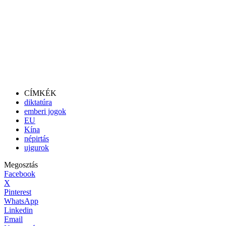
CÍMKÉK
diktatúra
emberi jogok
EU
Kína
népirtás
ujgurok
Megosztás
Facebook
X
Pinterest
WhatsApp
Linkedin
Email