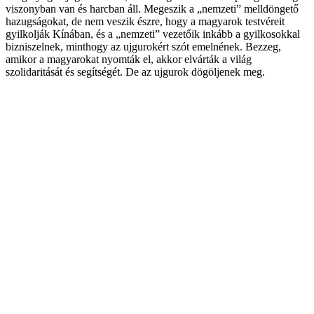
viszonyban van és harcban áll. Megeszik a „nemzeti” melldöngető
hazugságokat, de nem veszik észre, hogy a magyarok testvéreit
gyilkolják Kínában, és a „nemzeti” vezetőik inkább a gyilkosokkal
bizniszelnek, minthogy az ujgurokért szót emelnének. Bezzeg,
amikor a magyarokat nyomták el, akkor elvárták a világ
szolidaritását és segítségét. De az ujgurok dögöljenek meg.