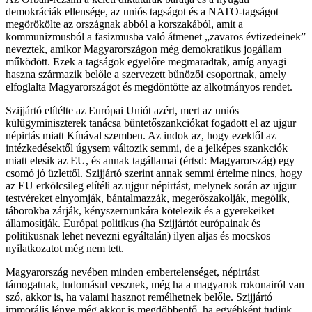
demokráciák ellensége, az uniós tagságot és a NATO-tagságot
megörökölte az országnak abból a korszakából, amit a
kommunizmusból a fasizmusba való átmenet „zavaros évtizedeinek”
neveztek, amikor Magyarországon még demokratikus jogállam
működött. Ezek a tagságok egyelőre megmaradtak, amíg anyagi
haszna származik belőle a szervezett bűnözői csoportnak, amely
elfoglalta Magyarországot és megdöntötte az alkotmányos rendet.
Szijjártó elítélte az Európai Uniót azért, mert az uniós
külügyminiszterek tanácsa büntetőszankciókat fogadott el az ujgur
népirtás miatt Kínával szemben. Az indok az, hogy ezektől az
intézkedésektől úgysem változik semmi, de a jelképes szankciók
miatt elesik az EU, és annak tagállamai (értsd: Magyarország) egy
csomó jó üzlettől. Szijjártó szerint annak semmi értelme nincs, hogy
az EU erkölcsileg elítéli az ujgur népirtást, melynek során az ujgur
testvéreket elnyomják, bántalmazzák, megerőszakolják, megölik,
táborokba zárják, kényszernunkára kötelezik és a gyerekeiket
államosítják. Európai politikus (ha Szijjártót európainak és
politikusnak lehet nevezni egyáltalán) ilyen aljas és mocskos
nyilatkozatot még nem tett.
Magyarország nevében minden embertelenséget, népirtást
támogatnak, tudomásul vesznek, még ha a magyarok rokonairól van
szó, akkor is, ha valami hasznot remélhetnek belőle. Szijjártó
immorális lénye még akkor is megdöbbentő, ha egyébként tudjuk,