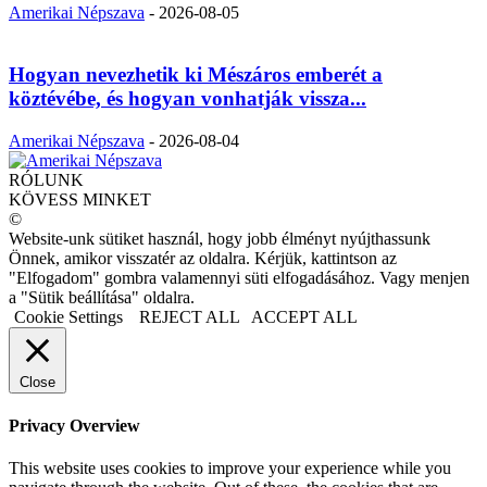
Amerikai Népszava
-
2026-08-05
Hogyan nevezhetik ki Mészáros emberét a
köztévébe, és hogyan vonhatják vissza...
Amerikai Népszava
-
2026-08-04
RÓLUNK
KÖVESS MINKET
©
Website-unk sütiket használ, hogy jobb élményt nyújthassunk
Önnek, amikor visszatér az oldalra. Kérjük, kattintson az
"Elfogadom" gombra valamennyi süti elfogadásához. Vagy menjen
a "Sütik beállítása" oldalra.
Cookie Settings
REJECT ALL
ACCEPT ALL
Close
Privacy Overview
This website uses cookies to improve your experience while you