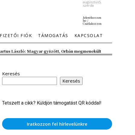
augusztus5,
szerda
Jelentkezzen
be /
Csatlakozzon
FIZETŐI FIÓK
TÁMOGATÁS
KAPCSOLAT
artus László: Magyar győzött, Orbán megmenekült
Keresés
Keresés
Tetszett a cikk? Küldjön támogatást QR kóddal!
Iratkozzon fel hírlevelünkre