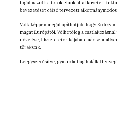
fogalmazott: a török elnök által követett teki
bevezetését célzó tervezett alkotmánymódosít
Voltaképpen megállapíthatjuk, hogy Erdogan az
magát Európától. Vélhetőleg a csatlakozásnál
növelése, hiszen retorikájában már semmilye
törekszik.
Leegyszerűsítve, gyakorlatilag halállal fenyeget