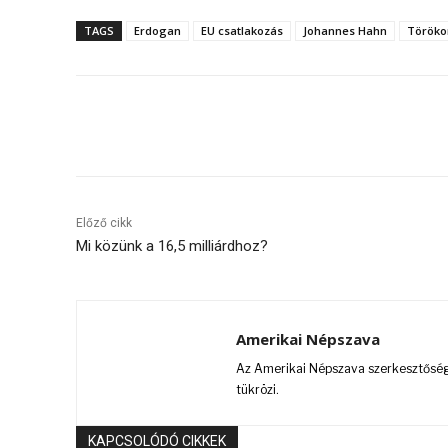
TAGS
Erdogan
EU csatlakozás
Johannes Hahn
Töröko
Megosztás
Előző cikk
Mi közünk a 16,5 milliárdhoz?
Amerikai Népszava
Az Amerikai Népszava szerkesztőségi
tükrözi.
KAPCSOLÓDÓ CIKKEK