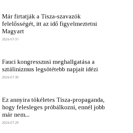
Már firtatják a Tisza-szavazók
felelősségét, itt az idő figyelmeztetni
Magyart
2026-07-31
Fauci kongresszusi meghallgatása a
sztálinizmus legsötétebb napjait idézi
2026-07-30
Ez annyira tökéletes Tisza-propaganda,
hogy felesleges próbálkozni, ennél jobb
már nem...
2026-07-29