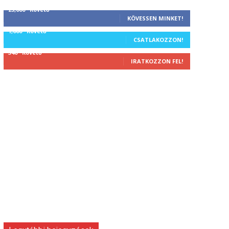
25,000
Követő
KÖVESSEN MINKET!
1,000
Követő
CSATLAKOZZON!
340
Követő
IRATKOZZON FEL!