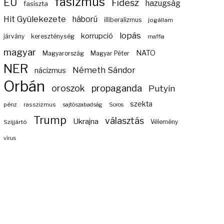
fasizmus
EU
Fidesz
hazugság
fasiszta
Hit Gyülekezete
háború
illiberalizmus
jogállam
lopás
korrupció
járvány
kereszténység
maffia
magyar
NATO
Magyarország
Magyar Péter
NER
Németh Sándor
nácizmus
Orbán
propaganda
oroszok
Putyin
szekta
pénz
rasszizmus
sajtószabadság
Soros
Trump
választás
Ukrajna
Szijjártó
Vélemény
vírus