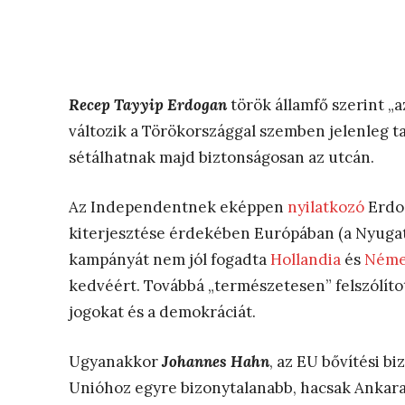
Recep Tayyip Erdogan
török államfő szerint „
változik a Törökországgal szemben jelenleg ta
sétálhatnak majd biztonságosan az utcán.
Az Independentnek eképpen
nyilatkozó
Erdog
kiterjesztése érdekében Európában (a Nyuga
kampányát nem jól fogadta
Hollandia
és
Néme
kedvéért. Továbbá „természetesen” felszólítot
jogokat és a demokráciát.
Ugyanakkor
Johannes Hahn
, az EU bővítési b
Unióhoz egyre bizonytalanabb, hacsak Ankara