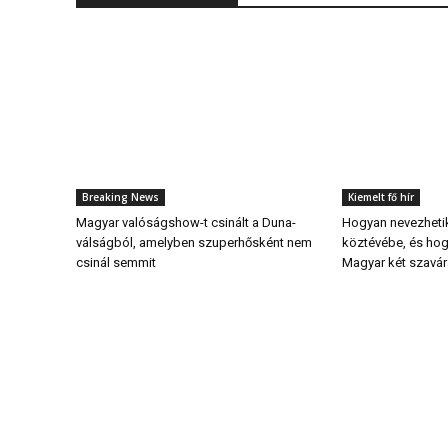
Breaking News
Kiemelt fő hír
Magyar valóságshow-t csinált a Duna-
Hogyan nevezheti
válságból, amelyben szuperhősként nem
köztévébe, és hog
csinál semmit
Magyar két szavá