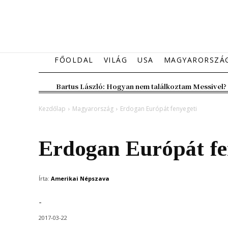
FŐOLDAL
VILÁG
USA
MAGYARORSZÁ
Bartus László: Hogyan nem találkoztam Messivel?
Kezdőlap
Magyarország
Erdogan Európát fenyegeti
Magyarország
Erdogan Európát fe
Írta:
Amerikai Népszava
-
2017-03-22