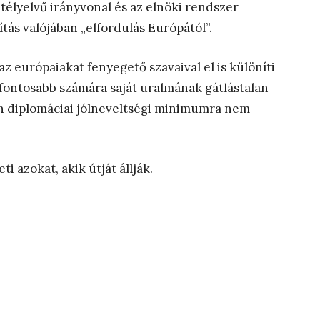
ntélyelvű irányvonal és az elnöki rendszer
ás valójában „elfordulás Európától”.
 európaiakat fenyegető szavaival el is különíti
 fontosabb számára saját uralmának gátlástalan
n diplomáciai jólneveltségi minimumra nem
i azokat, akik útját állják.