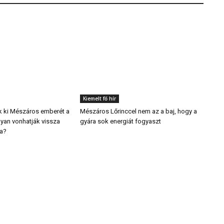
Kiemelt fő hír
k ki Mészáros emberét a
Mészáros Lőrinccel nem az a baj, hogy a
yan vonhatják vissza
gyára sok energiát fogyaszt
ra?