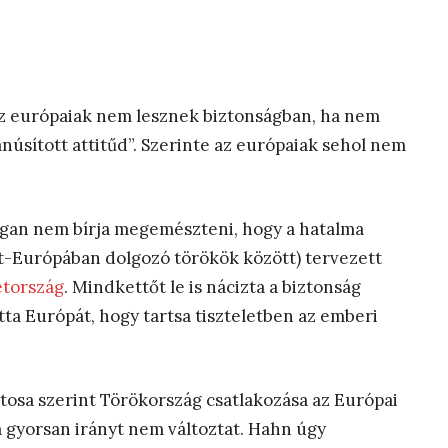
az európaiak nem lesznek biztonságban, ha nem
núsított attitűd”. Szerinte az európaiak sehol nem
an nem bírja megemészteni, hogy a hatalma
t-Európában dolgozó törökök között) tervezett
tország
. Mindkettőt le is nácizta a biztonság
ta Európát, hogy tartsa tiszteletben az emberi
iztosa szerint Törökország csatlakozása az Európai
 gyorsan irányt nem változtat. Hahn úgy