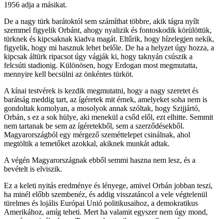
1956 adja a másikat.
De a nagy türk barátoktól sem számíthat többre, akik tágra nyílt
szemmel figyelik Orbánt, ahogy nyalizik és fontoskodik körülöttük,
türknek és kipcsaknak kiadva magát. Eltűrik, hogy hízelegjen nekik,
figyelik, hogy mi hasznuk lehet belőle. De ha a helyzet úgy hozza, a
kipcsak áltürk ripacsot úgy vágják ki, hogy taknyán csúszik a
felcsúti stadionig. Különösen, hogy Erdogan most megmutatta,
mennyire kell becsülni az önkéntes türköt.
A kínai testvérek is kezdik megmutatni, hogy a nagy szeretet és
barátság meddig tart, az ígéretek mit érnek, amelyeket soha nem is
gondoltak komolyan, a mosolyok annak szóltak, hogy Szijjártó,
Orbán, s ez a sok hülye, aki menekül a csőd elől, ezt elhitte. Semmit
nem tartanak be sem az ígéretekből, sem a szerződésekből.
Magyarországból egy mérgező szeméttelepet csinálnak, ahol
megtöltik a temetőket azokkal, akiknek munkát adtak.
A végén Magyarországnak ebből semmi haszna nem lesz, és a
bevételt is elviszik.
Ez a keleti nyitás eredménye és lényege, amivel Orbán jobban teszi,
ha minél előbb szembenéz, és addig visszatáncol a vele végtelenül
türelmes és lojális Európai Unió politikusaihoz, a demokratikus
Amerikához, amíg teheti. Mert ha valamit egyszer nem úgy mond,