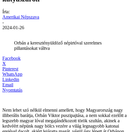
Írta:
Amerikai Népszava
-
2024-01-26
Orbán a keresztényüldöző népirtóval szerelmes
pillantásokat váltva
Facebook
X
Pinterest
WhatsApp
Linkedin
Email
Nyomtatás
Nem lehet szó nélkül elmenni amellett, hogy Magyarország nagy
illiberális barátja, Orbán Viktor puszipajtása, a nem sokkal ezelőtt a
legszebb magyar lóval megajándékozott török szultán, akinek a
kedvéért népünk nagy bölcs vezére a világ legnagyobb katonai
erejével dacolt, akiért lejáratta magát, végül úgy lépett át Orbánon,