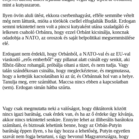
mint a kutyaszaron.
Ilyen övön aluli ütést, ekkora cserbenhagyást, efféle semmibe vételt
még nem láttunk, mióta a törökök csellel elfoglalták Budát. Erdogan
semmi tekintettel nem volt a pincsi kutyaként utána szaladgáló és
lelkesen csaholó Orbánra, hogy ezzel Orbánt kicsinálja, koncnak
odadobja a NATO, az oroszok és saját belpolitikai megsemmisülése
elé.
Erdogant nem érdekli, hogy Orbánból, a NATO-val és az EU-val
viaskodó „erős emberből” egy pillanat alatt csinált egy senkit, aki
fűhöz-fához rohangál, próbálja oltani a tüzet, és nem tudja. Vagy
talán szándékosan csinálta, hogy megleckéztesse, és megmutassa,
hogy a kettejük kacsolatában ki az úr, és Orbánnak hol van a helye.
Tanulja meg, erre számíthat. Maccsa nincs ebben a kapcsolatban
(sem). Erdogan simán hátba szúrta.
Vagy csak megmutatta neki a valóságot, hogy diktátorok között
nincs igazi barátság, csak érdek van, és ha az ő érdeke úgy kívánja,
akkor nincs tekintettel senkire. Ennyire lehet az illiberális barátokra
számítani, és biztosak lehetünk benne, hogy az Orbán-Putyin
barátság éppen ilyen, s ha úgy hozza a lehetőség, Putyin egyetlen
szavát nem fogja betartani, s úgy bevonul Magyarországra, hogy