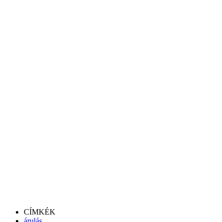
CÍMKÉK
árulás