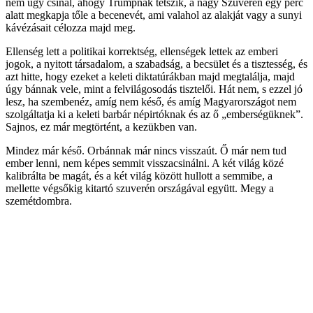
nem úgy csinál, ahogy Trumpnak tetszik, a nagy Szuverén egy perc
alatt megkapja tőle a becenevét, ami valahol az alakját vagy a sunyi
kávézásait célozza majd meg.
Ellenség lett a politikai korrektség, ellenségek lettek az emberi
jogok, a nyitott társadalom, a szabadság, a becsület és a tisztesség, és
azt hitte, hogy ezeket a keleti diktatúrákban majd megtalálja, majd
úgy bánnak vele, mint a felvilágosodás tisztelői. Hát nem, s ezzel jó
lesz, ha szembenéz, amíg nem késő, és amíg Magyarországot nem
szolgáltatja ki a keleti barbár népirtóknak és az ő „emberségüknek”.
Sajnos, ez már megtörtént, a kezükben van.
Mindez már késő. Orbánnak már nincs visszaút. Ő már nem tud
ember lenni, nem képes semmit visszacsinálni. A két világ közé
kalibrálta be magát, és a két világ között hullott a semmibe, a
mellette végsőkig kitartó szuverén országával együtt. Megy a
szemétdombra.