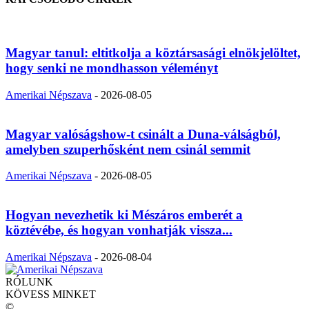
Magyar tanul: eltitkolja a köztársasági elnökjelöltet,
hogy senki ne mondhasson véleményt
Amerikai Népszava
-
2026-08-05
Magyar valóságshow-t csinált a Duna-válságból,
amelyben szuperhősként nem csinál semmit
Amerikai Népszava
-
2026-08-05
Hogyan nevezhetik ki Mészáros emberét a
köztévébe, és hogyan vonhatják vissza...
Amerikai Népszava
-
2026-08-04
RÓLUNK
KÖVESS MINKET
©