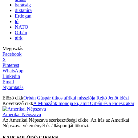
barátság
diktatúra
Erdogan
ló
NATO
Orbán
türk
Megosztás
Facebook
X
Pinterest
WhatsApp
Linkedin
Email
Nyomtatás
Előző cikk
Orbán Gáspár titkos afrikai missziója Rejtő Jenőt idézi
Következő cikk
A Mihazánk mondja ki, amit Orbán és a Fidesz akar
Amerikai Népszava
Az Amerikai Népszava szerkesztőségi cikke. Az írás az Amerikai
Népszava véleményét és álláspontját tükrözi.
KAPCSOLÓDÓ CIKKEK