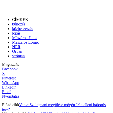
CÍMKÉK
bűnözés
közbeszerzés
lopás
Mészáros János
Mészáros Lőrinc
NER
Orbán
stróman
Megosztás
Facebook
X
Pinterest
WhatsApp
Linkedin
Email
Nyomtatás
Előző cikk
Van-e Szulejmani megölése mögött Irán elleni háborús
terv?