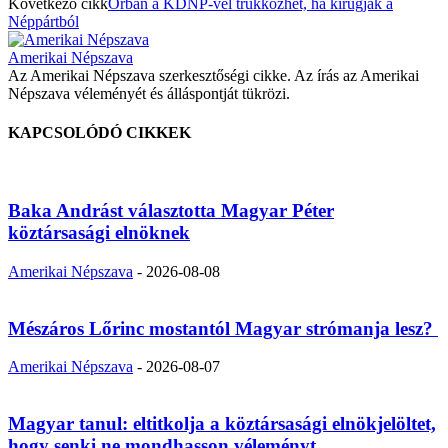
Következő cikk
Orbán a KDNP-vel trükközhet, ha kirúgják a
Néppártból
Amerikai Népszava
Az Amerikai Népszava szerkesztőségi cikke. Az írás az Amerikai
Népszava véleményét és álláspontját tükrözi.
KAPCSOLÓDÓ CIKKEK
Baka Andrást választotta Magyar Péter
köztársasági elnöknek
Amerikai Népszava
-
2026-08-08
Mészáros Lőrinc mostantól Magyar strómanja lesz?
Amerikai Népszava
-
2026-08-07
Magyar tanul: eltitkolja a köztársasági elnökjelöltet,
hogy senki ne mondhasson véleményt