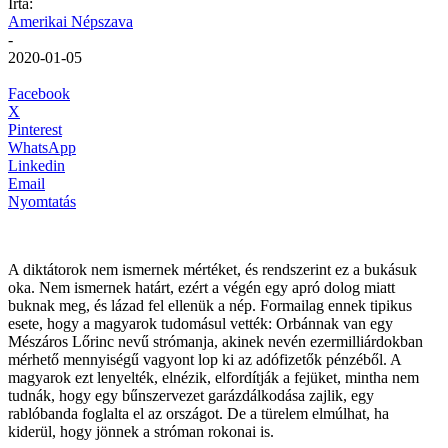
Írta:
Amerikai Népszava
-
2020-01-05
Facebook
X
Pinterest
WhatsApp
Linkedin
Email
Nyomtatás
A diktátorok nem ismernek mértéket, és rendszerint ez a bukásuk
oka. Nem ismernek határt, ezért a végén egy apró dolog miatt
buknak meg, és lázad fel ellenük a nép. Formailag ennek tipikus
esete, hogy a magyarok tudomásul vették: Orbánnak van egy
Mészáros Lőrinc nevű strómanja, akinek nevén ezermilliárdokban
mérhető mennyiségű vagyont lop ki az adófizetők pénzéből. A
magyarok ezt lenyelték, elnézik, elfordítják a fejüket, mintha nem
tudnák, hogy egy bűnszervezet garázdálkodása zajlik, egy
rablóbanda foglalta el az országot. De a türelem elmúlhat, ha
kiderül, hogy jönnek a stróman rokonai is.