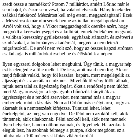
szedi össze a maradékot? Potom 7 milliárdot, amiért Lőrinc már le
sem hajol, és észre sem veszi, ha valahol elveszik. Hány feneketlen
zsákkal futkározó Mészárost kell még etetni, meggazdagítani? Ezek
a Mészárosok már nincsenek benne az íratlan megállapodásban.
Arról volt szó, hogy a Viktor meggazdagodik cserébe azért, hogy
megvédi a kereszténységet és a kultúrát, ennek érdekében megvonja
a valóban keresztény gyülekezetek, egyházak státuszát, és szétveri a
színházakat, a tudományos akadémiát, megvéd a nem létező
migránsoktól. De arról nem volt szó, hogy az összes kapzsi stróman
családtagja is milliárdokat zsebel be és élősködik a népen.
Ilyen egyszerű dolgokon lehet megbukni. Úgy tűnik, a magyar nép
ezt is elengedte a füle mellett. De lesz, amit majd nem fog. Akkor
majd felkiált valaki, hogy föl kaszára, kapára, mert megelégelik az
aljasságot és az arcátlan cinizmust. Mivel ők törvény fölött állnak,
rajtuk nem talál az ügyészség fogást, őket a rendőrség nem üldözi,
mert Magyarországon a legnagyobb bűnözők irányítják az
ügyészséget és a rendőri szerveket, nem marad más a magyar
embernek, mint a lázadás. Nem ad Orbán más esélyt arra, hogy az
akaratát és a nemtetszését kifejezze. Tüntizni lehet, lehet
énekelgetni, az meg van engedve. De félni nem azoktól kell, akik
tüntetnek, akik tiltakoznak. Félni azoktól kell, akik nem mennek
ilyen helyekre, hanem otthon vannak, és figyelnek. Ha azoknak
elegük lesz, ha azoknak felmegy a pumpa, akkor megdönti ez a
bűnbanda a 100 méteres síkfutás világrekordját.