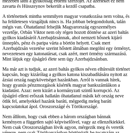
mezében látni a gyilkosság érdemi szerzőjét. Az azerieket ez nem
zavarta és Hüsszeynov bekerült a kezdő csapatba.
A történetnek mintha semmilyen magyar vonatkozása nem volna, és
ha felületesen vizsgáljuk nincs is. Ha jobban belegondolunk, talán
mégis van. Óhatatlanul felsejlik Magyarország egyszemélyes
vezetője, Orbán Viktor nem oly régen hozott döntése az azeri baltás
gyilkos kiadásáról Azerbajdzsánnak, ahol nemzeti hősnek kijáró
ünneplés, pénz és paripa várta a börtön helyett. Csak mert
Azerbajdzsán vezetése szerint hőstett álmában megölni egy örményt,
nevezetesen egy katonatársat, csak azért, mert örmény származású.
Mint látjuk egy újságíró élete sem ügy Azerbajdzsánban.
Ma már azt is tudjuk, az azeri baltás gyilkos néven elhíresült történet
kapcsán, hogy kizárólag a gyilkos katona kiszabadítására nyitott az
ázsiai ország nagykövetséget hazánkban. Arról is vannak hírek,
hogy gyanús pénzmozgások kísérték magyar bankszámlákon a
kiadatást. Azaz: nem kizárt a kormányzati szintű korrupció. Az
újságíró elleni erőszak hallatán óhatatlanul másik két ország neve
ötlik fel, amelyekkel hazánk baráti, mégpedig meleg baráti
kapcsolatokat ápol. Oroszországé és Törökországé.
Nem állítom, hogy csak ebben a három országban bánnak
keményen a független sajtó képviselőivel, vagy az ellenzékiekkel.
Nem csak Oroszországban lövik agyon, mérgezik meg és veretik
véresre, nem csak Törökországban börtönözik be tucatszám az