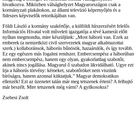
hivatkozva. Miközben válsághelyzet Magyarországon csak a
kormányzati plakátokon, az állami televízió képernyőjén és a
fideszes képviselők retorikájában van.
Földi László a kormány szakértője, a külföldi hírszerzésért felelős
Információs Hivatal volt műveleti igazgatója a tévé kamerái előtt
nyíltan megmondta, mire készüljünk: „Most háború van. Ezek az
emberek (a nemzetközi civil szervezetek magyar alkalmazottai
szerk.) kollaboránsok, háborús bűnösök, hazaárulók, és így tovább.
Ez egy egészen más fogalmi rendszer. Embercsempész a háborúban
nem embercsempész, hanem egy olyan, gyakorlatilag szabotőr,
akinek nincs jogállása. Magyarul ő szabadon likvidálható. Ugye ezt
írja a háborús törvény: kémeket, szabotőröket nem viszünk
bíróságra, hanem azonnal kiiktatjuk.” Magyar demokratikus
ellenzék! Ezt az üzenetet talán már meg tetszenek érteni? A felbujtó
már beszélt. Mire tetszenek még várni? A gyilkosokra?
Zsebesi Zsolt