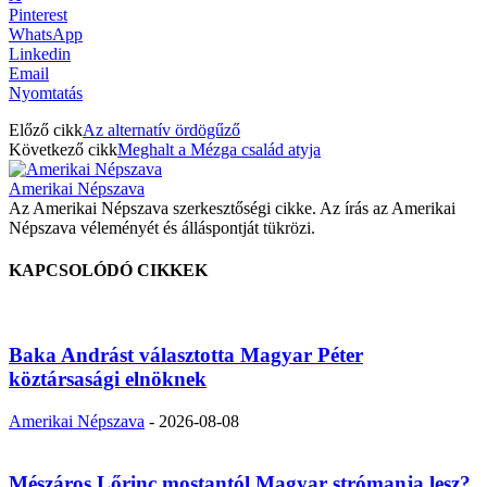
Pinterest
WhatsApp
Linkedin
Email
Nyomtatás
Előző cikk
Az alternatív ördögűző
Következő cikk
Meghalt a Mézga család atyja
Amerikai Népszava
Az Amerikai Népszava szerkesztőségi cikke. Az írás az Amerikai
Népszava véleményét és álláspontját tükrözi.
KAPCSOLÓDÓ CIKKEK
Baka Andrást választotta Magyar Péter
köztársasági elnöknek
Amerikai Népszava
-
2026-08-08
Mészáros Lőrinc mostantól Magyar strómanja lesz?