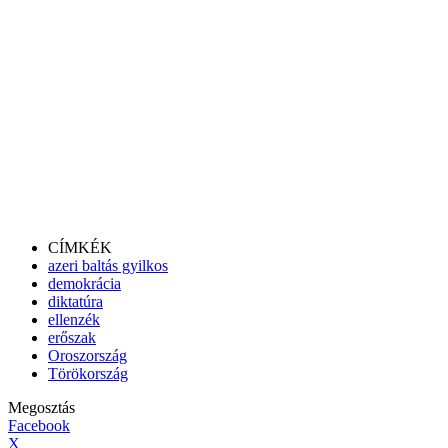
CÍMKÉK
azeri baltás gyilkos
demokrácia
diktatúra
ellenzék
erőszak
Oroszország
Törökország
Megosztás
Facebook
X