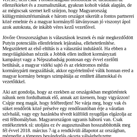
ellenzékieket és a zsurnalisztákat, gyakran koholt vádak alapján, de
az mégiscsak szemet kell szúrjon, hogy Magyarország
külügyminisztériumának e három országot sikerült a fontos partnerei
közé emelnie és a magyar kormányfő látványosan jó viszonyt ápol
azok autokrata, de inkább véres kezű vezetőivel.
Jövőre Oroszországban is választások lesznek és már megkezdődött
Putyin potenciális ellenfeleinek lejáratása, ellehetetlenítése.
Megszületett az első eltiltás is a választási indulástól. Ha ebben a
megvilágításban nézzük a Jobbik ellen indított kormányzati
kampányt vagy a Népszabadság pontosan egy évvel ezelőtti
betiltását, a magyar vidéki sajtó és az elektromos média
kormánypárti megszállását, akkor egyértelművé válik honnan ered a
magyar kormány beteges szimpátiája az említett államokkal és
vezetőikkel.
Aki azt gondolja, hogy az ezekben az országokban megtörténtek
nálunk nem fordulhatnak elő, annak azt üzenem, hogy vigyázzon!
Csípje meg magát, hogy felébredjen! Ne várja meg, hogy vak és
süket rendőrök közé préselve egy rendőrautóban érje a váratlan
szívhalál, vagy egy hazánkba tévedt külföldi nyugdíjas elgázolja az
esti félhomályban. Magyarországon ugyanis háború van. Csak
emlékeztetek rá: utoljára ez év augusztusában hosszabbították meg
fél évvel 2018. március 7-ig a rendkívüli állapotot az országban,
mégpedig a tömeges bevándorlás okozta válsághelyzetre