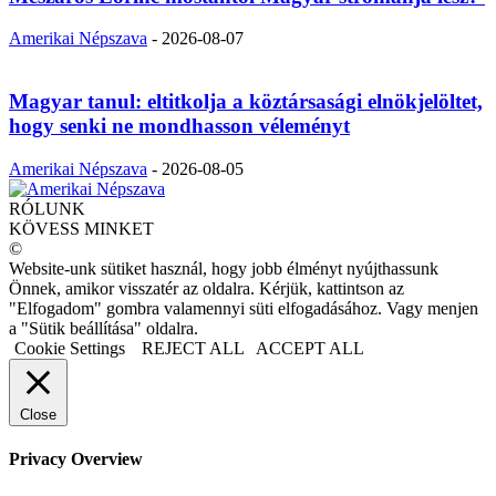
Amerikai Népszava
-
2026-08-07
Magyar tanul: eltitkolja a köztársasági elnökjelöltet,
hogy senki ne mondhasson véleményt
Amerikai Népszava
-
2026-08-05
RÓLUNK
KÖVESS MINKET
©
Website-unk sütiket használ, hogy jobb élményt nyújthassunk
Önnek, amikor visszatér az oldalra. Kérjük, kattintson az
"Elfogadom" gombra valamennyi süti elfogadásához. Vagy menjen
a "Sütik beállítása" oldalra.
Cookie Settings
REJECT ALL
ACCEPT ALL
Close
Privacy Overview