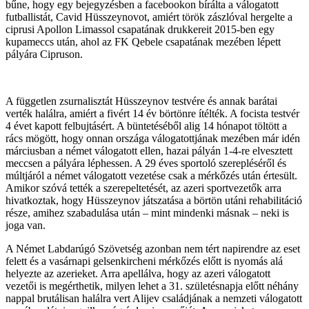
bűne, hogy egy bejegyzésben a facebookon bírálta a válogatott
futballistát, Cavid Hüsszeynovot, amiért török zászlóval hergelte a
ciprusi Apollon Limassol csapatának drukkereit 2015-ben egy
kupameccs után, ahol az FK Qebele csapatának mezében lépett
pályára Cipruson.
A független zsurnalisztát Hüsszeynov testvére és annak barátai
verték halálra, amiért a fivért 14 év börtönre ítélték. A focista testvér
4 évet kapott felbujtásért. A büntetéséből alig 14 hónapot töltött a
rács mögött, hogy onnan országa válogatottjának mezében már idén
márciusban a német válogatott ellen, hazai pályán 1-4-re elvesztett
meccsen a pályára léphessen. A 29 éves sportoló szerepléséről és
múltjáról a német válogatott vezetése csak a mérkőzés után értesült.
Amikor szóvá tették a szerepeltetését, az azeri sportvezetők arra
hivatkoztak, hogy Hüsszeynov játszatása a börtön utáni rehabilitáció
része, amihez szabadulása után – mint mindenki másnak – neki is
joga van.
A Német Labdarúgó Szövetség azonban nem tért napirendre az eset
felett és a vasárnapi gelsenkircheni mérkőzés előtt is nyomás alá
helyezte az azerieket. Arra apellálva, hogy az azeri válogatott
vezetői is megérthetik, milyen lehet a 31. születésnapja előtt néhány
nappal brutálisan halálra vert Alijev családjának a nemzeti válogatott