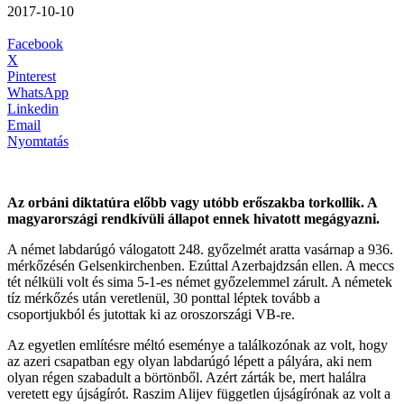
2017-10-10
Facebook
X
Pinterest
WhatsApp
Linkedin
Email
Nyomtatás
Az orbáni diktatúra előbb vagy utóbb erőszakba torkollik. A
magyarországi rendkívüli állapot ennek hivatott megágyazni.
A német labdarúgó válogatott 248. győzelmét aratta vasárnap a
936.
mérkőzésén Gelsenkirchenben. Ezúttal Azerbajdzsán ellen. A meccs
tét nélküli volt és sima 5-1-es német győzelemmel zárult. A németek
tíz mérkőzés után veretlenül, 30 ponttal léptek tovább a
csoportjukból és jutottak ki az oroszországi VB-re.
Az egyetlen említésre méltó eseménye a találkozónak az volt, hogy
az azeri csapatban egy olyan labdarúgó lépett a pályára, aki nem
olyan régen szabadult a börtönből. Azért zárták be, mert halálra
veretett egy újságírót. Raszim Alijev független újságírónak az volt a