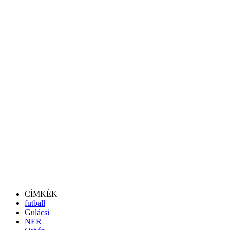
CÍMKÉK
futball
Gulácsi
NER