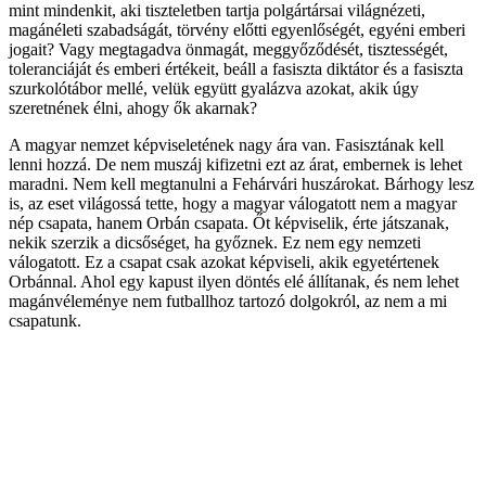
mint mindenkit, aki tiszteletben tartja polgártársai világnézeti,
magánéleti szabadságát, törvény előtti egyenlőségét, egyéni emberi
jogait? Vagy megtagadva önmagát, meggyőződését, tisztességét,
toleranciáját és emberi értékeit, beáll a fasiszta diktátor és a fasiszta
szurkolótábor mellé, velük együtt gyalázva azokat, akik úgy
szeretnének élni, ahogy ők akarnak?
A magyar nemzet képviseletének nagy ára van. Fasisztának kell
lenni hozzá. De nem muszáj kifizetni ezt az árat, embernek is lehet
maradni. Nem kell megtanulni a Fehárvári huszárokat. Bárhogy lesz
is, az eset világossá tette, hogy a magyar válogatott nem a magyar
nép csapata, hanem Orbán csapata. Őt képviselik, érte játszanak,
nekik szerzik a dicsőséget, ha győznek. Ez nem egy nemzeti
válogatott. Ez a csapat csak azokat képviseli, akik egyetértenek
Orbánnal. Ahol egy kapust ilyen döntés elé állítanak, és nem lehet
magánvéleménye nem futballhoz tartozó dolgokról, az nem a mi
csapatunk.