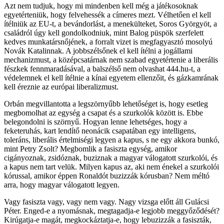
Azt nem tudjuk, hogy mi mindenben kell még a játékosoknak
egyetérteniük, hogy felvehessék a címeres mezt. Vélhetően el kell
ítélniük az EU-t, a bevándorlást, a menekülteket, Soros Györgyöt, a
családról úgy kell gondolkodniuk, mint Balog püspök szerfelett
kedves munkatársnőjének, a forralt vizet is megfagyasztó mosolyú
Novák Katalinnak. A jobbszélsőnek el kell ítélni a jogállami
mechanizmust, a középcsatárnak nem szabad egyetértenie a liberális
fészkek fennmaradásával, a balszélső nem olvashat 444.hu-t, a
védelemnek el kell ítélnie a kínai egyetem ellenzőit, és gázkamrának
kell éreznie az európai liberalizmust.
Orbán megvillantotta a legszörnyűbb lehetőséget is, hogy esetleg
megbomolhat az egység a csapat és a szurkolók között is. Ebbe
belegondolni is szörnyű. Hogyan lenne lehetséges, hogy a
feketeruhás, kart lendítő neonácik csapatában egy intelligens,
toleráns, liberális értelmiségi legyen a kapus, s ne egy akkora bunkó,
mint Petry Zsolt? Megbomlik a fasiszta egység, amikor
cigányoznak, zsidóznak, buziznak a magyar válogatott szurkolói, és
a kapus nem tart velük. Milyen kapus az, aki nem énekel a szurkolói
kórussal, amikor éppen Ronaldót buzizzák kórusban? Nem méltó
arra, hogy magyar válogatott legyen.
Vagy fasiszta vagy, vagy nem vagy. Nagy vizsga előtt áll Gulácsi
Péter. Enged-e a nyomásnak, megtagadja-e legjobb meggyőződését?
Kirúgatja-e magát, megkockáztatja-e, hogy lebuzizzák a fasiszták,