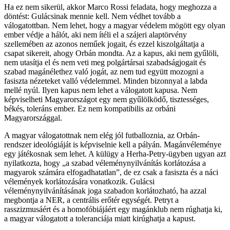
Ha ez nem sikerül, akkor Marco Rossi feladata, hogy meghozza a
döntést: Gulácsinak mennie kell. Nem védhet tovább a
válogatottban. Nem lehet, hogy a magyar védelem mögött egy olyan
ember védje a hálót, aki nem ítéli el a szájeri alaptörvény
szellemében az azonos neműek jogait, és ezzel kiszolgáltatja a
csapat sikereit, ahogy Orbán mondta. Az a kapus, aki nem gyűlöli,
nem utasítja el és nem veti meg polgártársai szabadságjogait és
szabad magánélethez való jogát, az nem tud együtt mozogni a
fasiszta nézeteket valló védelemmel. Minden bizonnyal a labda
mellé nyúl. Ilyen kapus nem lehet a válogatott kapusa. Nem
képviselheti Magyarországot egy nem gyűlölködő, tisztességes,
békés, toleráns ember. Ez nem kompatibilis az orbáni
Magyarországgal.
A magyar válogatottnak nem elég jól futballoznia, az Orbán-
rendszer ideológiáját is képviselnie kell a pályán. Magánvéleménye
egy játékosnak sem lehet. A külügy a Herha-Petry-ügyben ugyan azt
nyilatkozta, hogy „a szabad véleménynyilvánítás korlátozása a
magyarok számára elfogadhatatlan”, de ez csak a fasiszta és a náci
vélemények korlátozására vonatkozik. Gulácsi
véleménynyilvánításának joga szabadon korlátozható, ha azzal
megbontja a NER, a centrális erőtér egységét. Petryt a
rasszizmusáért és a homofóbiájáért egy magánklub nem rúghatja ki,
a magyar válogatott a toleranciája miatt kirúghatja a kapust.