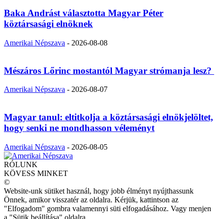
Baka Andrást választotta Magyar Péter
köztársasági elnöknek
Amerikai Népszava
-
2026-08-08
Mészáros Lőrinc mostantól Magyar strómanja lesz?
Amerikai Népszava
-
2026-08-07
Magyar tanul: eltitkolja a köztársasági elnökjelöltet,
hogy senki ne mondhasson véleményt
Amerikai Népszava
-
2026-08-05
RÓLUNK
KÖVESS MINKET
©
Website-unk sütiket használ, hogy jobb élményt nyújthassunk
Önnek, amikor visszatér az oldalra. Kérjük, kattintson az
"Elfogadom" gombra valamennyi süti elfogadásához. Vagy menjen
a "Sütik beállítása" oldalra.