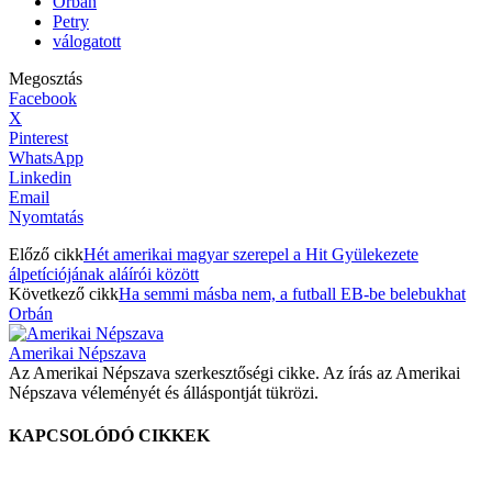
Orbán
Petry
válogatott
Megosztás
Facebook
X
Pinterest
WhatsApp
Linkedin
Email
Nyomtatás
Előző cikk
Hét amerikai magyar szerepel a Hit Gyülekezete
álpetíciójának aláírói között
Következő cikk
Ha semmi másba nem, a futball EB-be belebukhat
Orbán
Amerikai Népszava
Az Amerikai Népszava szerkesztőségi cikke. Az írás az Amerikai
Népszava véleményét és álláspontját tükrözi.
KAPCSOLÓDÓ CIKKEK