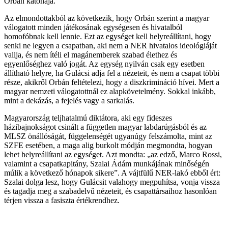
Orbán katonája.
Az elmondottakból az következik, hogy Orbán szerint a magyar
válogatott minden játékosának egységesen és hivatalból
homofóbnak kell lennie. Ezt az egységet kell helyreállítani, hogy
senki ne legyen a csapatban, aki nem a NER hivatalos ideológiáját
vallja, és nem ítéli el magánemberek szabad élethez és
egyenlőséghez való jogát. Az egység nyilván csak egy esetben
állítható helyre, ha Gulácsi adja fel a nézeteit, és nem a csapat többi
része, akikről Orbán feltételezi, hogy a diszkrimináció hívei. Mert a
magyar nemzeti válogatottnál ez alapkövetelmény. Sokkal inkább,
mint a dekázás, a fejelés vagy a sarkalás.
Magyarország teljhatalmú diktátora, aki egy fideszes
házibajnokságot csinált a független magyar labdarúgásból és az
MLSZ önállóságát, függelenségét ugyanúgy felszámolta, mint az
SZFE esetében, a maga alig burkolt módján megmondta, hogyan
lehet helyreállítani az egységet. Azt mondta: „az edző, Marco Rossi,
valamint a csapatkapitány, Szalai Ádám munkájának minőségén
múlik a következő hónapok sikere”. A vájtfülű NER-lakó ebből ért:
Szalai dolga lesz, hogy Gulácsit valahogy megpuhítsa, vonja vissza
és tagadja meg a szabadelvű nézeteit, és csapattársaihoz hasonlóan
térjen vissza a fasiszta értékrendhez.