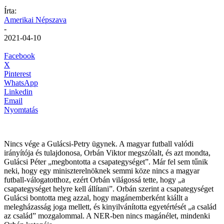
Írta:
Amerikai Népszava
-
2021-04-10
Facebook
X
Pinterest
WhatsApp
Linkedin
Email
Nyomtatás
Nincs vége a Gulácsi-Petry ügynek. A magyar futball valódi
irányítója és tulajdonosa, Orbán Viktor megszólalt, és azt mondta,
Gulácsi Péter „megbontotta a csapategységet”. Már fel sem tűnik
neki, hogy egy miniszterelnöknek semmi köze nincs a magyar
futball-válogatotthoz, ezért Orbán világossá tette, hogy „a
csapategységet helyre kell állítani”. Orbán szerint a csapategységet
Gulácsi bontotta meg azzal, hogy magánemberként kiállt a
melegházasság joga mellett, és kinyilvánította egyetértését „a család
az család” mozgalommal. A NER-ben nincs magánélet, mindenki