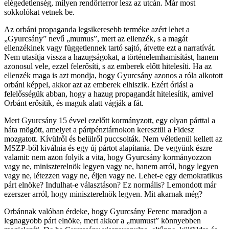
elégedetlenség, milyen rendőrterror lesz az utcán. Már most
sokkolókat vetnek be.
Az orbáni propaganda legsikeresebb terméke azért lehet a
„Gyurcsány” nevű „mumus”, mert az ellenzék, s a magát
ellenzékinek vagy függetlennek tartó sajtó, átvette ezt a narratívát.
Nem utasítja vissza a hazugságokat, a történelemhamisítást, hanem
azonosul vele, ezzel felerősíti, s az emberek előtt hitelesíti. Ha az
ellenzék maga is azt mondja, hogy Gyurcsány azonos a róla alkotott
orbáni képpel, akkor azt az emberek elhiszik. Ezért óriási a
felelősségük abban, hogy a hazug propagandát hitelesítik, amivel
Orbánt erősítik, és maguk alatt vágják a fát.
Mert Gyurcsány 15 évvel ezelőtt kormányzott, egy olyan párttal a
háta mögött, amelyet a pártpénztárnokon keresztül a Fidesz
mozgatott. Kívülről és belülről puccsolták. Nem véletlenül kellett az
MSZP-ből kiválnia és egy új pártot alapítania. De vegyünk észre
valamit: nem azon folyik a vita, hogy Gyurcsány kormányozzon
vagy ne, miniszterelnök legyen vagy ne, hanem arról, hogy legyen
vagy ne, létezzen vagy ne, éljen vagy ne. Lehet-e egy demokratikus
párt elnöke? Indulhat-e választáson? Ez normális? Lemondott már
ezerszer arról, hogy miniszterelnök legyen. Mit akarnak még?
Orbánnak valóban érdeke, hogy Gyurcsány Ferenc maradjon a
legnagyobb párt elnöke, mert akkor a „mumust” könnyebben