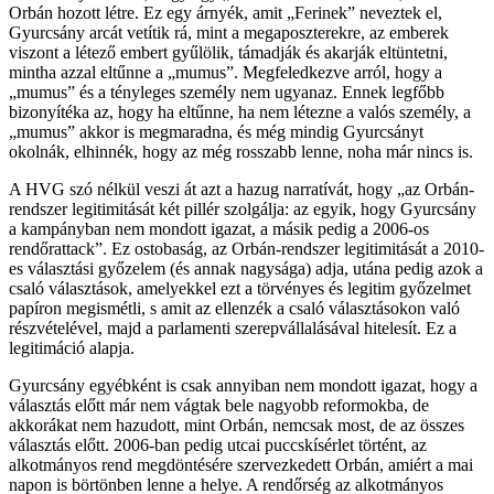
Orbán hozott létre. Ez egy árnyék, amit „Ferinek” neveztek el,
Gyurcsány arcát vetítik rá, mint a megaposzterekre, az emberek
viszont a létező embert gyűlölik, támadják és akarják eltüntetni,
mintha azzal eltűnne a „mumus”. Megfeledkezve arról, hogy a
„mumus” és a tényleges személy nem ugyanaz. Ennek legfőbb
bizonyítéka az, hogy ha eltűnne, ha nem létezne a valós személy, a
„mumus” akkor is megmaradna, és még mindig Gyurcsányt
okolnák, elhinnék, hogy az még rosszabb lenne, noha már nincs is.
A HVG szó nélkül veszi át azt a hazug narratívát, hogy „az Orbán-
rendszer legitimitását két pillér szolgálja: az egyik, hogy Gyurcsány
a kampányban nem mondott igazat, a másik pedig a 2006-os
rendőrattack”. Ez ostobaság, az Orbán-rendszer legitimitását a 2010-
es választási győzelem (és annak nagysága) adja, utána pedig azok a
csaló választások, amelyekkel ezt a törvényes és legitim győzelmet
papíron megismétli, s amit az ellenzék a csaló választásokon való
részvételével, majd a parlamenti szerepvállalásával hitelesít. Ez a
legitimáció alapja.
Gyurcsány egyébként is csak annyiban nem mondott igazat, hogy a
választás előtt már nem vágtak bele nagyobb reformokba, de
akkorákat nem hazudott, mint Orbán, nemcsak most, de az összes
választás előtt. 2006-ban pedig utcai puccskísérlet történt, az
alkotmányos rend megdöntésére szervezkedett Orbán, amiért a mai
napon is börtönben lenne a helye. A rendőrség az alkotmányos