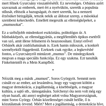
mert félnek Gyurcsány visszatérésétől. Ez nevetséges. Orbánra azért
szavaznak az emberek, mert ért a nyelvükön, szeretik a populista
stílusát, elhiszik a hazugságait, és mert szeretik, ha a nemzeti
érzésüket birizgálják, tetszik nekik az áldozat szerep, a másokkal
szembeni kekeckedés. Emellett megeszik az ellenségképeket, a
„mumusokat”.
Ez a szélsőjobb mindenkori eszköztára, politológus úr. A
bűnbakképzés, az ellenséggyártás, a megfélemlítés tipikus esetéről
van szó, amit illene felismerni és beazonosítani. Ennyi erővel
Orbánék akár zsidózhatnának is. Ezek hamis mítoszok, a konkrét
személyektől függetlenül. Ezeknek csak egyike, a legkevésbé
fontos, a Gyurcsányról mintázott „mumus”. De mindegyiknek
megvan a maga speciális funkciója. Ez egy szakma. Ezt tanulták
Finkelsteintől és a Mein Kampfból.
*
Nézzük meg a másik „mumust”, Soros Györgyöt. Semmit nem
csinált ez az ember, azt leszámítva, hogy egy vagyont költött a
magyar demokrácia, a jogállamiság, a kisebbségek, a magyar
kultúra, a sajtó stb., támogatására. Széchenyi óta nem volt még egy
olyan hazafi, aki annyi segítséget adott volna Magyarországnak,
mint Soros György. Orbán közellenséget csinált belőle, ő is
közutálatnak örvend. Miért? Mert a jogállamiság, a demokrácia híve,