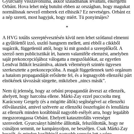
Gyurcsány visszavonulna, akkor szaladnának leváltani, elkergetni
Orbánt. Hova lehet még butulni ebben az országban, hogy magukat
normálisnak nevező emberek ezt elhiszik? Ez nevetséges. Orbánt ez
a nép szereti, most hagyjuk, hogy miért. Tü ponyimájes?
*
A HVG totális szereptévesztésén kívül nem lehet szótlanul elmenni
a gyűlölettől izzó, uszító hangnem mellett, ami ebből a cikkből
sugárzik, függetlenül attól, hogy ki mit gondol a szereplőkről. A
szerző nem publicisztikát írt, hanem valamiféle elemzést, amelyben
saját prekoncepciójához válogatta a megszólalókat, az egyetlen
Lendvai Ildikót leszámítva, akinek véleményét szintén ügyesen
szerkesztette a prekoncepcióba. A magát függetlennek tartó orgánum
a hatalom propagandáját erősítette fel, és a legnagyobb ellenzéki párt
elnökének távozását sürgette, miközben „nincs másik”.
Nem új jelenség, hogy az orbáni propagandát átveszi az ellenzék,
ahelyett, hogy harcolna ellene. Márki-Zay ezzel puccsolta meg
Karácsony Gergely (és a mögötte állók) segítségével az ellenzéki
előválasztást, amivel szétverte az ellenzéki összefogást és lenullázta
az ellenzék minden korábbinál nagyobb esélyét arra, hogy legalább
megszorongassa Orbánt. Ehelyett katasztrofális vereséget
szenvedett. Gyurcsányt háttérbe állították, felszólították, hogy ne
csináljon semmit, ne kampányoljon, ne beszéljen. Csak Márki-Zay
beszélt, és minden korábbinál nagyobb vereség lett a vége.