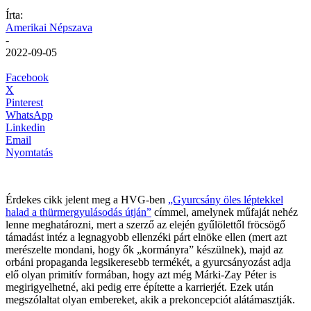
Írta:
Amerikai Népszava
-
2022-09-05
Facebook
X
Pinterest
WhatsApp
Linkedin
Email
Nyomtatás
Érdekes cikk jelent meg a HVG-ben
„Gyurcsány öles léptekkel
halad a thürmergyulásodás útján”
címmel, amelynek műfaját nehéz
lenne meghatározni, mert a szerző az elején gyűlölettől fröcsögő
támadást intéz a legnagyobb ellenzéki párt elnöke ellen (mert azt
merészelte mondani, hogy ők „kormányra” készülnek), majd az
orbáni propaganda legsikeresebb termékét, a gyurcsányozást adja
elő olyan primitív formában, hogy azt még Márki-Zay Péter is
megirigyelhetné, aki pedig erre építette a karrierjét. Ezek után
megszólaltat olyan embereket, akik a prekoncepciót alátámasztják.