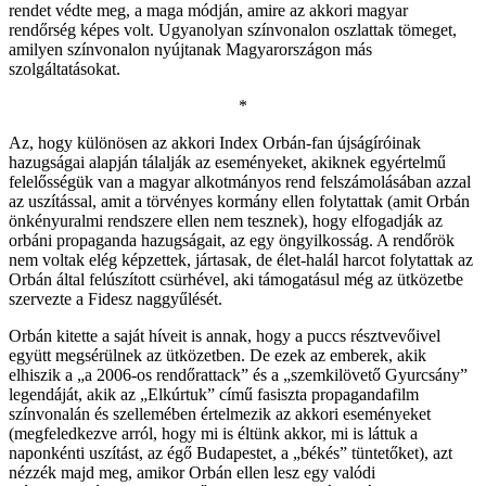
rendet védte meg, a maga módján, amire az akkori magyar
rendőrség képes volt. Ugyanolyan színvonalon oszlattak tömeget,
amilyen színvonalon nyújtanak Magyarországon más
szolgáltatásokat.
*
Az, hogy különösen az akkori Index Orbán-fan újságíróinak
hazugságai alapján tálalják az eseményeket, akiknek egyértelmű
felelősségük van a magyar alkotmányos rend felszámolásában azzal
az uszítással, amit a törvényes kormány ellen folytattak (amit Orbán
önkényuralmi rendszere ellen nem tesznek), hogy elfogadják az
orbáni propaganda hazugságait, az egy öngyilkosság. A rendőrök
nem voltak elég képzettek, jártasak, de élet-halál harcot folytattak az
Orbán által felúszított csürhével, aki támogatásul még az ütközetbe
szervezte a Fidesz naggyűlését.
Orbán kitette a saját híveit is annak, hogy a puccs résztvevőivel
együtt megsérülnek az ütközetben. De ezek az emberek, akik
elhiszik a „a 2006-os rendőrattack” és a „szemkilövető Gyurcsány”
legendáját, akik az „Elkúrtuk” című fasiszta propagandafilm
színvonalán és szellemében értelmezik az akkori eseményeket
(megfeledkezve arról, hogy mi is éltünk akkor, mi is láttuk a
naponkénti uszítást, az égő Budapestet, a „békés” tüntetőket), azt
nézzék majd meg, amikor Orbán ellen lesz egy valódi