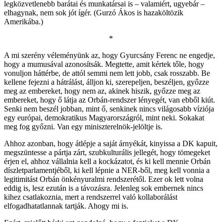
legközvetlenebb barátai és munkatársai is – valamiért, ugyebár –
elhagynak, nem sok jót ígér. (Gurzó Ákos is hazaköltözik
Amerikába.)
*
A mi szerény véleményünk az, hogy Gyurcsány Ferenc ne engedje,
hogy a mumusával azonosítsák. Megtette, amit kértek tőle, hogy
vonuljon háttérbe, de attól semmi nem lett jobb, csak rosszabb. Be
kellene fejezni a hátrálást, álljon ki, szerepeljen, beszéljen, győzze
meg az embereket, hogy nem az, akinek hiszik, győzze meg az
embereket, hogy ő látja az Orbán-rendszer lényegét, van ebből kiút.
Senki nem beszél jobban, mint ő, senkinek nincs világosabb víziója
egy európai, demokratikus Magyarországról, mint neki. Sokakat
meg fog győzni. Van egy miniszterelnök-jelöltje is.
Ahhoz azonban, hogy átlépje a saját árnyékát, kinyissa a DK kapuit,
megszüntesse a pártja zárt, szubkulturális jellegét, hogy tömegeket
érjen el, ahhoz vállalnia kell a kockázatot, és ki kell mennie Orbán
díszletparlamentjéből, ki kell lépnie a NER-ből, meg kell vonnia a
legitimitást Orbán önkényuralmi rendszerétől. Ezer ok lett volna
eddig is, lesz ezután is a távozásra. Jelenleg sok embernek nincs
kihez csatlakoznia, mert a rendszerrel való kollaborálást
elfogadhatatlannak tartják. Ahogy mi is.