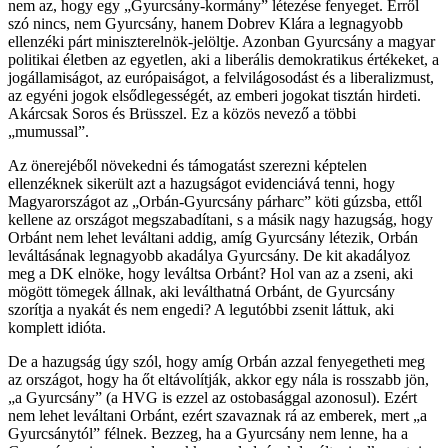
nem az, hogy egy „Gyurcsány-kormány” létezése fenyeget. Erről
szó nincs, nem Gyurcsány, hanem Dobrev Klára a legnagyobb
ellenzéki párt miniszterelnök-jelöltje. Azonban Gyurcsány a magyar
politikai életben az egyetlen, aki a liberális demokratikus értékeket, a
jogállamiságot, az európaiságot, a felvilágosodást és a liberalizmust,
az egyéni jogok elsődlegességét, az emberi jogokat tisztán hirdeti.
Akárcsak Soros és Brüsszel. Ez a közös nevező a többi
„mumussal”.
Az önerejéből növekedni és támogatást szerezni képtelen
ellenzéknek sikerült azt a hazugságot evidenciává tenni, hogy
Magyarországot az „Orbán-Gyurcsány párharc” köti gúzsba, ettől
kellene az országot megszabadítani, s a másik nagy hazugság, hogy
Orbánt nem lehet leváltani addig, amíg Gyurcsány létezik, Orbán
leváltásának legnagyobb akadálya Gyurcsány. De kit akadályoz
meg a DK elnöke, hogy leváltsa Orbánt? Hol van az a zseni, aki
mögött tömegek állnak, aki leválthatná Orbánt, de Gyurcsány
szorítja a nyakát és nem engedi? A legutóbbi zsenit láttuk, aki
komplett idióta.
De a hazugság úgy szól, hogy amíg Orbán azzal fenyegetheti meg
az országot, hogy ha őt eltávolítják, akkor egy nála is rosszabb jön,
„a Gyurcsány” (a HVG is ezzel az ostobasággal azonosul). Ezért
nem lehet leváltani Orbánt, ezért szavaznak rá az emberek, mert „a
Gyurcsánytól” félnek. Bezzeg, ha a Gyurcsány nem lenne, ha a