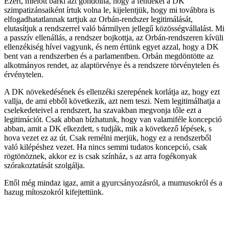
Ezért, mielőtt bárki azt gondolná, hogy a fentieket a DK
szimpatizánsaiként írtuk volna le, kijelentjük, hogy mi továbbra is
elfogadhatatlannak tartjuk az Orbán-rendszer legitimálását,
elutasítjuk a rendszerrel való bármilyen jellegű közösségvállalást. Mi
a passzív ellenállás, a rendszer bojkottja, az Orbán-rendszeren kívüli
ellenzékiség hívei vagyunk, és nem értünk egyet azzal, hogy a DK
bent van a rendszerben és a parlamentben. Orbán megdöntötte az
alkotmányos rendet, az alaptörvénye és a rendszere törvénytelen és
érvénytelen.
A DK növekedésének és ellenzéki szerepének korlátja az, hogy ezt
vallja, de ami ebből következik, azt nem teszi. Nem legitimálhatja a
cselekedeteivel a rendszert, ha szavakban megvonja tőle ezt a
legitimációt. Csak abban bízhatunk, hogy van valamiféle koncepció
abban, amit a DK elkezdett, s tudják, mik a következő lépések, s
hova vezet ez az út. Csak remélni merjük, hogy ez a rendszerből
való kilépéshez vezet. Ha nincs semmi tudatos koncepció, csak
rögtönöznek, akkor ez is csak színház, s az arra fogékonyak
szórakoztatását szolgálja.
Ettől még mindaz igaz, amit a gyurcsányozásról, a mumusokról és a
hazug mítoszokról kifejtettünk.