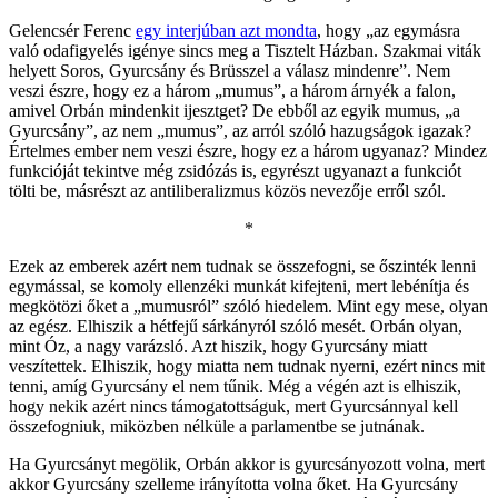
Gelencsér Ferenc
egy interjúban azt mondta
, hogy „az egymásra
való odafigyelés igénye sincs meg a Tisztelt Házban. Szakmai viták
helyett Soros, Gyurcsány és Brüsszel a válasz mindenre”. Nem
veszi észre, hogy ez a három „mumus”, a három árnyék a falon,
amivel Orbán mindenkit ijesztget? De ebből az egyik mumus, „a
Gyurcsány”, az nem „mumus”, az arról szóló hazugságok igazak?
Értelmes ember nem veszi észre, hogy ez a három ugyanaz? Mindez
funkcióját tekintve még zsidózás is, egyrészt ugyanazt a funkciót
tölti be, másrészt az antiliberalizmus közös nevezője erről szól.
*
Ezek az emberek azért nem tudnak se összefogni, se őszinték lenni
egymással, se komoly ellenzéki munkát kifejteni, mert lebénítja és
megkötözi őket a „mumusról” szóló hiedelem. Mint egy mese, olyan
az egész. Elhiszik a hétfejű sárkányról szóló mesét. Orbán olyan,
mint Óz, a nagy varázsló. Azt hiszik, hogy Gyurcsány miatt
veszítettek. Elhiszik, hogy miatta nem tudnak nyerni, ezért nincs mit
tenni, amíg Gyurcsány el nem tűnik. Még a végén azt is elhiszik,
hogy nekik azért nincs támogatottságuk, mert Gyurcsánnyal kell
összefogniuk, miközben nélküle a parlamentbe se jutnának.
Ha Gyurcsányt megölik, Orbán akkor is gyurcsányozott volna, mert
akkor Gyurcsány szelleme irányította volna őket. Ha Gyurcsány