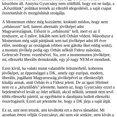
küszöbön áll. Annyira Gyurcsány nem zöldfülű, hogy ezt ne tudja, a
„Készülünk” politikai termék az ellenfél idegesítését, a saját csapat
összetartását és mozgósítását szolgálja.
A Momentum ehhez még hozzátette, kioktató módon, hogy nem
„orbánozni” kell, hanem alternatív jövőképet adni
Magyarországnak. Először is „orbánozni” kell, mert ez az ő
rendszere, az ő műve. Inkább nem kell Orbánt védeni. Másodszor a
Momentum még saját pártjának sem tud jövőképet adni fél évre
előre, nemhogy az országnak (ebben sem gátolta őket eddig senki),
a mostani jövőkép pedig egy Orbán nélküli Fidesz másolata,
Gelencsér Ferenc vezetésével. Na, erre a momentumos jövőképre,
mi, ellenzéki liberális demokraták, egy jó nagy NEM-et mondunk.
Ezen kívül, ha valaki mutat valamiféle felismerhető, koherens
jövőképet, az éppenséggel a DK, amely egy európai, modern,
liberális, jogállami Magyarország jövőképével az ellenkezőjét
kínálja annak, amit Orbán és a Fidesz jelent. De az igazi félelmet
nem ez a „készülődés” jelentette, hanem az, hogy Gyurcsány ezzel a
bejelentésével levált az ötlet nélküli, akció nélküli, semmit nem tevő
többi ellenzéki pártról, az egyébként is darabjaira hullott ellenzéki
összefogásról. Ezzel azt jelentette be, hogy a DK járja a saját útját.
Ez az, ami nem tetszik, ami kiváltotta ezt a durva támadást. Mi
azonban érteni véljük Gyurcsányt, aki nem vár senkire, nem kíván a