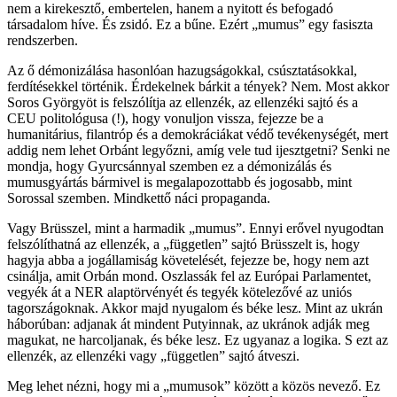
nem a kirekesztő, embertelen, hanem a nyitott és befogadó
társadalom híve. És zsidó. Ez a bűne. Ezért „mumus” egy fasiszta
rendszerben.
Az ő démonizálása hasonlóan hazugságokkal, csúsztatásokkal,
ferdítésekkel történik. Érdekelnek bárkit a tények? Nem. Most akkor
Soros Györgyöt is felszólítja az ellenzék, az ellenzéki sajtó és a
CEU politológusa (!), hogy vonuljon vissza, fejezze be a
humanitárius, filantróp és a demokráciákat védő tevékenységét, mert
addig nem lehet Orbánt legyőzni, amíg vele tud ijesztgetni? Senki ne
mondja, hogy Gyurcsánnyal szemben ez a démonizálás és
mumusgyártás bármivel is megalapozottabb és jogosabb, mint
Sorossal szemben. Mindkettő náci propaganda.
Vagy Brüsszel, mint a harmadik „mumus”. Ennyi erővel nyugodtan
felszólíthatná az ellenzék, a „független” sajtó Brüsszelt is, hogy
hagyja abba a jogállamiság követelését, fejezze be, hogy nem azt
csinálja, amit Orbán mond. Oszlassák fel az Európai Parlamentet,
vegyék át a NER alaptörvényét és tegyék kötelezővé az uniós
tagországoknak. Akkor majd nyugalom és béke lesz. Mint az ukrán
háborúban: adjanak át mindent Putyinnak, az ukránok adják meg
magukat, ne harcoljanak, és béke lesz. Ez ugyanaz a logika. S ezt az
ellenzék, az ellenzéki vagy „független” sajtó átveszi.
Meg lehet nézni, hogy mi a „mumusok” között a közös nevező. Ez