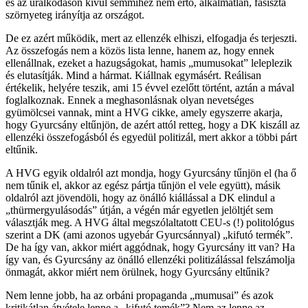
és az uralkodáson kívül semmihez nem értő, alkalmatlan, fasiszta
szörnyeteg irányítja az országot.
De ez azért működik, mert az ellenzék elhiszi, elfogadja és terjeszti.
Az összefogás nem a közös lista lenne, hanem az, hogy ennek
ellenállnak, ezeket a hazugságokat, hamis „mumusokat” leleplezik
és elutasítják. Mind a hármat. Kiállnak egymásért. Reálisan
értékelik, helyére teszik, ami 15 évvel ezelőtt történt, aztán a mával
foglalkoznak. Ennek a meghasonlásnak olyan nevetséges
gyümölcsei vannak, mint a HVG cikke, amely egyszerre akarja,
hogy Gyurcsány eltűnjön, de azért attól retteg, hogy a DK kiszáll az
ellenzéki összefogásból és egyedül politizál, mert akkor a többi párt
eltűnik.
A HVG egyik oldalról azt mondja, hogy Gyurcsány tűnjön el (ha ő
nem tűnik el, akkor az egész pártja tűnjön el vele együtt), másik
oldalról azt jövendöli, hogy az önálló kiállással a DK elindul a
„thürmergyulásodás” útján, a végén már egyetlen jelöltjét sem
választják meg. A HVG által megszólaltatott CEU-s (!) politológus
szerint a DK (ami azonos ugyebár Gyurcsánnyal) „kifutó termék”.
De ha így van, akkor miért aggódnak, hogy Gyurcsány itt van? Ha
így van, és Gyurcsány az önálló ellenzéki politizálással felszámolja
önmagát, akkor miért nem örülnek, hogy Gyurcsány eltűnik?
Nem lenne jobb, ha az orbáni propaganda „mumusai” és azok
kritikátlan átvétele lenne a „kifutó temék”? Nem az lenne az