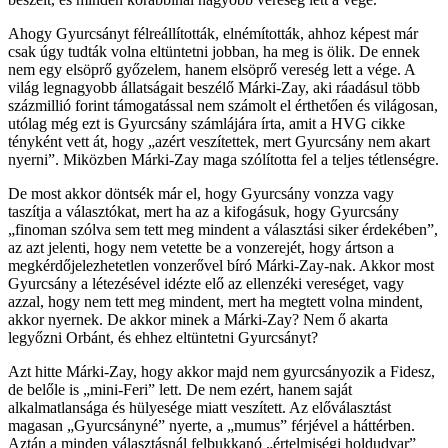
Ahogy Gyurcsányt félreállították, elnémították, ahhoz képest már
csak úgy tudták volna eltüntetni jobban, ha meg is ölik. De ennek
nem egy elsöprő győzelem, hanem elsöprő vereség lett a vége. A
világ legnagyobb állatságait beszélő Márki-Zay, aki ráadásul több
százmillió forint támogatással nem számolt el érthetően és világosan,
utólag még ezt is Gyurcsány számlájára írta, amit a HVG cikke
tényként vett át, hogy „azért veszítettek, mert Gyurcsány nem akart
nyerni”. Miközben Márki-Zay maga szólította fel a teljes tétlenségre.
De most akkor döntsék már el, hogy Gyurcsány vonzza vagy
taszítja a választókat, mert ha az a kifogásuk, hogy Gyurcsány
„finoman szólva sem tett meg mindent a választási siker érdekében”,
az azt jelenti, hogy nem vetette be a vonzerejét, hogy ártson a
megkérdőjelezhetetlen vonzerővel bíró Márki-Zay-nak. Akkor most
Gyurcsány a létezésével idézte elő az ellenzéki vereséget, vagy
azzal, hogy nem tett meg mindent, mert ha megtett volna mindent,
akkor nyernek. De akkor minek a Márki-Zay? Nem ő akarta
legyőzni Orbánt, és ehhez eltüntetni Gyurcsányt?
Azt hitte Márki-Zay, hogy akkor majd nem gyurcsányozik a Fidesz,
de belőle is „mini-Feri” lett. De nem ezért, hanem saját
alkalmatlansága és hülyesége miatt veszített. Az előválasztást
magasan „Gyurcsányné” nyerte, a „mumus” férjével a háttérben.
Aztán a minden választásnál felbukkanó „értelmiségi holdudvar”