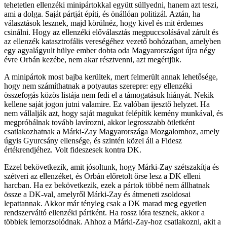
tehetetlen ellenzéki minipártokkal együtt süllyedni, hanem azt teszi,
ami a dolga. Saját pártját építi, és önállóan politizál. Aztán, ha
választások lesznek, majd körülnéz, hogy kivel és mit érdemes
csinálni. Hogy az ellenzéki előválasztás megpuccsolásával zárult és
az ellenzék katasztrofális vereségéhez vezető bohózatban, amelyben
egy agyalágyult hülye ember dobta oda Magyarországot újra négy
évre Orbán kezébe, nem akar résztvenni, azt megértjük.
A minipártok most bajba kerültek, mert felmerült annak lehetősége,
hogy nem számíthatnak a potyautas szerepre: egy ellenzéki
összefogás közös listája nem fedi el a támogatásuk hiányát. Nekik
kellene saját jogon jutni valamire. Ez valóban ijesztő helyzet. Ha
nem vállalják azt, hogy saját magukat felépítik kemény munkával, és
megpróbálnak tovább lavírozni, akkor legrosszabb ötletként
csatlakozhatnak a Márki-Zay Magyarországa Mozgalomhoz, amely
úgyis Gyurcsány ellensége, és szintén közel áll a Fidesz
értékrendjéhez. Volt fideszesek kontra DK.
Ezzel bekövetkezik, amit jósoltunk, hogy Márki-Zay szétszakítja és
szétveri az ellenzéket, és Orbán előretolt őrse lesz a DK elleni
harcban. Ha ez bekövetkezik, ezek a pártok többé nem állhatnak
össze a DK-val, amelyről Márki-Zay és átmeneti zsoldosai
lepattannak. Akkor már tényleg csak a DK marad meg egyetlen
rendszerváltó ellenzéki pártként. Ha rossz lóra tesznek, akkor a
többiek lemorzsolódnak. Ahhoz a Márki-Zay-hoz csatlakozni, akit a