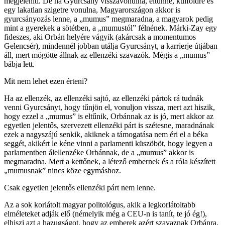
megjeleníti. De ha Gyurcsány visszavonulna, eltűnne, külföldre és
egy lakatlan szigetre vonulna, Magyarországon akkor is
gyurcsányozás lenne, a „mumus” megmaradna, a magyarok pedig
mint a gyerekek a sötétben, a „mumustól” félnének. Márki-Zay egy
fideszes, aki Orbán helyére vágyik (akárcsak a momentumos
Gelencsér), mindennél jobban utálja Gyurcsányt, a karrierje útjában
áll, mert mögötte állnak az ellenzéki szavazók. Mégis a „mumus”
bábja lett.
Mit nem lehet ezen érteni?
Ha az ellenzék, az ellenzéki sajtó, az ellenzéki pártok rá tudnák
venni Gyurcsányt, hogy tűnjön el, vonuljon vissza, mert azt hiszik,
hogy ezzel a „mumus” is eltűnik, Orbánnak az is jó, mert akkor az
egyetlen jelentős, szervezett ellenzéki párt is szétesne, maradnának
ezek a nagyszájú senkik, akiknek a támogatása nem éri el a béka
seggét, akikért le kéne vinni a parlamenti küszöböt, hogy legyen a
parlamentben álellenzéke Orbánnak, de a „mumus” akkor is
megmaradna. Mert a kettőnek, a létező embernek és a róla készített
„mumusnak” nincs köze egymáshoz.
Csak egyetlen jelentős ellenzéki párt nem lenne.
Az a sok korlátolt magyar politológus, akik a legkorlátoltabb
elméleteket adják elő (némelyik még a CEU-n is tanít, te jó ég!),
elhiszi azt a hazugságot, hogy az emberek azért szavaznak Orbánra,