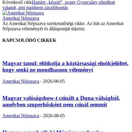
Következő cikk
Hamlet „készül”, avagy Gyurcsány elindított
valamit, ami majdnem zászlóbontás
Amerikai Népszava
Az Amerikai Népszava szerkesztőségi cikke. Az írás az Amerikai
Népszava véleményét és álláspontját tükrözi.
KAPCSOLÓDÓ CIKKEK
Magyar tanul: eltitkolja a köztársasági elnökjelöltet,
hogy senki ne mondhasson véleményt
Amerikai Népszava
-
2026-08-05
Magyar valóságshow-t csinált a Duna-válságból,
amelyben szuperhősként nem csinál semmit
Amerikai Népszava
-
2026-08-05