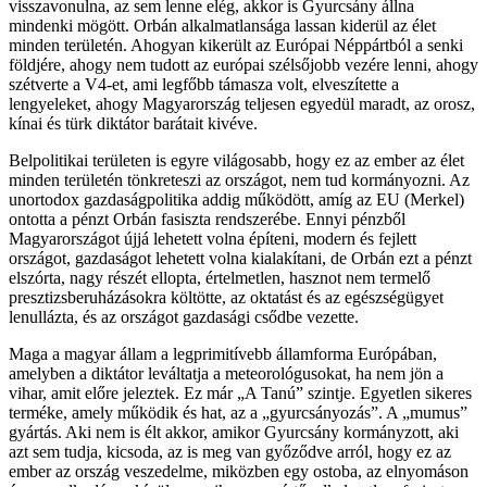
visszavonulna, az sem lenne elég, akkor is Gyurcsány állna
mindenki mögött. Orbán alkalmatlansága lassan kiderül az élet
minden területén. Ahogyan kikerült az Európai Néppártból a senki
földjére, ahogy nem tudott az európai szélsőjobb vezére lenni, ahogy
szétverte a V4-et, ami legfőbb támasza volt, elveszítette a
lengyeleket, ahogy Magyarország teljesen egyedül maradt, az orosz,
kínai és türk diktátor barátait kivéve.
Belpolitikai területen is egyre világosabb, hogy ez az ember az élet
minden területén tönkreteszi az országot, nem tud kormányozni. Az
unortodox gazdaságpolitika addig működött, amíg az EU (Merkel)
ontotta a pénzt Orbán fasiszta rendszerébe. Ennyi pénzből
Magyarországot újjá lehetett volna építeni, modern és fejlett
országot, gazdaságot lehetett volna kialakítani, de Orbán ezt a pénzt
elszórta, nagy részét ellopta, értelmetlen, hasznot nem termelő
presztizsberuházásokra költötte, az oktatást és az egészségügyet
lenullázta, és az országot gazdasági csődbe vezette.
Maga a magyar állam a legprimitívebb államforma Európában,
amelyben a diktátor leváltatja a meteorológusokat, ha nem jön a
vihar, amit előre jeleztek. Ez már „A Tanú” szintje. Egyetlen sikeres
terméke, amely működik és hat, az a „gyurcsányozás”. A „mumus”
gyártás. Aki nem is élt akkor, amikor Gyurcsány kormányzott, aki
azt sem tudja, kicsoda, az is meg van győződve arról, hogy ez az
ember az ország veszedelme, miközben egy ostoba, az elnyomáson