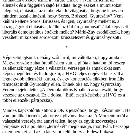
ellenzék és a független sajtó feladata, hogy ezeket a mumusokat
leleplezi, elutasítja, az embereket felvilágosítja, hogy ne lehessen
mindent azzal elintézni, hogy Soros, Brüsszel, Gyurcsány? Nem
kiállni kellene Soros, Brüsszel, és igen, Gyurcsány mellett is, a
hazugságokat elutasítva, kiállni az Orbán „mumusai” által képviselt
liberális demokratikus értékek mellett? Márki-Zay csodálkozik, hogy
veszített, miközben sorosozott, brüsszelezett és gyurcsányozott?
*
Végezetül ejtsünk néhány szót arról, mi váltotta ki, hogy amikor
Magyarország zuhanórepülésben van, a pilóta a hatalomtól részeg,
az ellenzék nagy része a választási vereséget és annak okát sem
képes megérteni és feldolgozni, a HVG teljes erejével beleszáll a
legnagyobb ellenzéki pártba, és egy koncepciós cikkben frontális
támadást indít Gyurcsány ellen. Ennek oka az, hogy Gyurcsány
Ferenc bejelentette: „A Demokratikus Koalíció arra készül, hogy
vezesse az országot. Ez a dolga.” Ettől esett kétségbe a HVG és a
többi ellenzéki párt(ocska).
Mindez kapcsolódik ahhoz a DK-s jelszóhoz, hogy „készülünk”. Ha
van, politikai termék, akkor ez nyilvánvalóan az. A Momentumtól a
választási vereség óta annyi tellett, hogy az egyik szövetséges
pártjának ezt a politikai „termékét” megtámadja, mondván, becsapja
az embereket, aki azt a látszatot kelti, hogy a Fidesz bukása