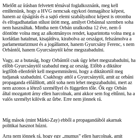
Mielőtt az írásban felvetett témával foglalkoznánk, meg kell
említenünk, hogy a HVG nemcsak egykori önmagához képest,
hanem az újságírás és a sajtó elemi szabályaihoz képest is otromba
és elfogadhatatlan stílust ütött meg, amilyet Orbánnal szemben soha
nem használtak. Mintha nem Orbán uralkodna 12 éve, nem ő
döntötte volna meg az alkotmányos rendet, kaparintotta volna meg a
korlátlan hatalmat, kisajátítva, kirabolva az országot, felszámolva a
parlamentarizmust és a jogállamot, hanem Gyurcsány Ferenc, s nem
Orbántól, hanem Gyurcsánytól kéne megszabadulni.
Vagy, az a butaság, hogy Orbántól csak úgy lehet megszabadulni, ha
előbb Gyurcsánytól szabadul meg az ország. Előbb a diktátor
legfőbb ellenfelét kell megsemmisíteni, hogy a diktátortól meg
tudjanak szabadulni. Csakhogy attól a Gyurcsánytól, amit az orbáni
propaganda előállított, attól soha nem lehet megszabadulni, mert az
nem azonos a létező személlyel és független tőle. Ők egy Orbán
által mozgatott árny ellen harcolnak, ami akkor sem fog eltűnni, ha a
valós személyt kilövik az űrbe. Erre nem jönnek rá.
Míg mások (mint Márki-Zay) ebből a propagandából akarnak
politikai hasznot húzni.
Arra nem jönnek rá, hogy egy „mumus” ellen harcolnak, amit