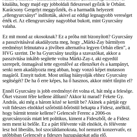
kitalálta, hogy majd egy jobboldali fideszessel győzik le Orbánt.
Karácsony Gergelyt meggyőzték, és a harmadik helyezett
„ellengyurcsányt” indították, akivel az eddigi legnagyobb vereséget
érték el. Az ellengyurcsány nagyobbat bukott, mint Gyurcsány
valaha.
Ez mit mond az okosoknak? Ez a próba mit bizonyított? Gyurcsány
a passzivitásával akadályozta meg, hogy „Márki-Zay bármilyen
eredményt felmutatva a jövőben alternatíva legyen Orbán ellen”, a
HVG szerint. De ha Gyurcsány taszítja a szavazókat, akkor a
passzivitása inkább segítette volna Márki-Zay-t, aki egyedül
szerepelt, önmagával tette egyenlővé az ellenzéket és a kampányt,
senki nem akadályozta meg abban, hogy vonzó képet mutasson
magáról. Ennyit tudott. Most utólag hiányolják ehhez Gyurcsány
segítségét? De ha ő erre képes, ha ő hasznos, akkor miért tűnjön el?
Ennél Gyurcsány is jobb eredményt ért volna el, hát még a felesége.
Őket viszont félre kellene állítani? Akkor ki marad? Fekete Gy.
András, aki még a három közé se került be? Akinek a pártját egy
volt fideszes elnökkel szőröstül-bőröstül bekapta a Fidesz, anélkül,
hogy bármit tennie kellene? Gelencsér Ferenc a 2006-os
gyurcsányozás miatt lett politikus, kiment a Fideszből, de a Fidesz
nem ment ki belőle. Ez a párt félévente vált elnököt, és félévente
lesz hol liberális, hol szociáldamokrata, hol nemzeti konzervatív, ez
utóbbiban Gelencsér a fideszes hazugságokat adja elő.