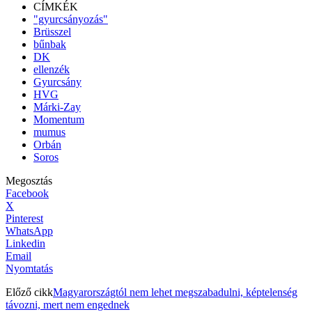
CÍMKÉK
"gyurcsányozás"
Brüsszel
bűnbak
DK
ellenzék
Gyurcsány
HVG
Márki-Zay
Momentum
mumus
Orbán
Soros
Megosztás
Facebook
X
Pinterest
WhatsApp
Linkedin
Email
Nyomtatás
Előző cikk
Magyarországtól nem lehet megszabadulni, képtelenség
távozni, mert nem engednek