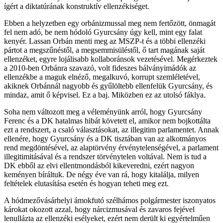
ígért a diktatúrának konstruktív ellenzékiséget.
Ebben a helyzetben egy orbánizmussal meg nem fertőzött, önmagát
fel nem adó, be nem hódoló Gyurcsány úgy kell, mint egy falat
kenyér. Lassan Orbán menti meg az MSZP-t és a többi ellenzéki
pártot a megszűnéstől, a megsemmisüléstől, ő tart magának saját
ellenzéket, egyre lojálisabb kollaboránsok vezetésével. Megérkeztek
a 2010-ben Orbánra szavazó, volt fideszes bálványimádók az
ellenzékbe a maguk elnéző, megalkuvó, korrupt szemléletével,
akiknek Orbánnál nagyobb és gyűlöltebb ellenfelük Gyurcsány, és
mindaz, amit ő képvisel. Ez a baj. Miközben ez az utolsó fáklya.
Soha nem változott meg a véleményünk arról, hogy Gyurcsány
Ferenc és a DK hatalmas hibát követett el, amikor nem bojkottálta
ezt a rendszert, a csaló választásokat, az illegitim parlamentet. Annak
ellenére, hogy Gyurcsány és a DK tisztában van az alkotmányos
rend megdöntésével, az alaptörvény érvénytelenségével, a parlament
illegitimitásával és a rendszer törvénytelen voltával. Nem is tud a
DK ebből az elvi ellentmondásból kikeveredni, ezért nagyon
keményen bíráltuk. De négy éve van rá, hogy kitalálja, milyen
feltételek elutasítása esetén és hogyan teheti meg ezt.
A hódmezővásárhelyi ámokfutó szélhámos polgármester iszonyatos
károkat okozott azzal, hogy nárcizmusával és zavaros fejével
lenullázta az ellenzéki esélyeket, ezért nem derült ki egyértelműen