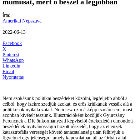
mumusát, mert ő beszél a legjobban
Írta:
Amerikai Népszava
-
2022-06-13
Facebook
X
Pinterest
WhatsApp
Linkedin
Email
Nyomtatás
Nem szokásunk politikai beszédeket közölni, legfeljebb abból a
célból, hogy ízekre szedjük azokat, és erős kritikának vessük alá a
politikusok nyilatkozatait. Nem lesz ez másképp ezután sem, most
azonban kivételt teszünk. Illusztrációként közöljük Gyurcsány
Ferencnek a DK önkormányzati képviselői értekezletén elmondott
beszédének nyilvánosságra hozott részletét, hogy az ellenzék
katasztrofális vereségét követő tanácstalanság után felhívjuk a
figyelmet egy jelenségre, amely kapcsolatban áll az Orbán által