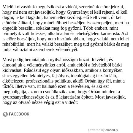
Mielőtt olvasóink megnézik ezt a videót, szeretnénk előre jelezni,
hogy mi nem azt javasoljuk, hogy Gyurcsányt el kell rejteni, el kell
dugni, le kell tagadni, hanem ellenkezőleg: elő kell venni, őt kell
előtérbe állítani, hogy minél többet beszéljen és szerepeljen, mert ha
engedik beszélni, sokakat meg fog győzni. Több embert, mint
bármelyik volt fideszes, alkalmatlan és tehetségtelen karrierista. Azt
is előre bocsátjuk, hogy nem hiszünk abban, hogy valakit nem lehet
rehabilitálni, mert ha valaki beszélhet, meg tud győzni bárkit és meg
tudja változtatni az emberek véleményét.
Most pedig bemutatjuk a nyilvánosságra hozott felvételt, és
elmondjuk a véleményünket arról, amit ebből a felvételből bárki
kiolvashat. Ráadásul egy olyan időszakban, amikor a környéken
sincs egyetlen tekintélyes, fajsúlyos, ideológiailag tisztán látó,
elkötelezett, professzionális politikus, akitől Orbán úgy fél, mint a
tűztől. Illetve van, itt hallható ezen a felvételen, és aki ezt
meghallgatja, az nem csodálkozik azon, hogy Orbán mindent a
gyurcsányellenességre és az ő lejáratására épített. Most javasoljuk,
hogy az olvasó nézze végig ezt a videót: