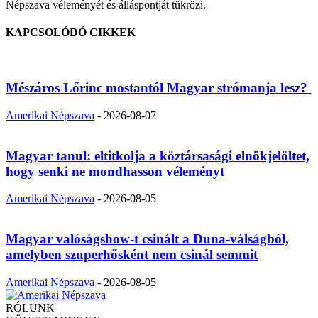
Népszava véleményét és álláspontját tükrözi.
KAPCSOLÓDÓ CIKKEK
Mészáros Lőrinc mostantól Magyar strómanja lesz?
Amerikai Népszava
-
2026-08-07
Magyar tanul: eltitkolja a köztársasági elnökjelöltet,
hogy senki ne mondhasson véleményt
Amerikai Népszava
-
2026-08-05
Magyar valóságshow-t csinált a Duna-válságból,
amelyben szuperhősként nem csinál semmit
Amerikai Népszava
-
2026-08-05
RÓLUNK