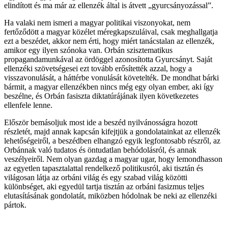
elindított és ma már az ellenzék által is átvett „gyurcsányozással”.
Ha valaki nem ismeri a magyar politikai viszonyokat, nem
fertőződött a magyar közélet méregkapszuláival, csak meghallgatja
ezt a beszédet, akkor nem érti, hogy miért tanácstalan az ellenzék,
amikor egy ilyen szónoka van. Orbán szisztematikus
propagandamunkával az ördöggel azonosította Gyurcsányt. Saját
ellenzéki szövetségesei ezt tovább erősítették azzal, hogy a
visszavonulását, a háttérbe vonulását követelték. De mondhat bárki
bármit, a magyar ellenzékben nincs még egy olyan ember, aki így
beszélne, és Orbán fasiszta diktatúrájának ilyen következetes
ellenfele lenne.
Először bemásoljuk most ide a beszéd nyilvánosságra hozott
részletét, majd annak kapcsán kifejtjük a gondolatainkat az ellenzék
lehetőségeiről, a beszédben elhangzó egyik legfontosabb részről, az
Orbánnak való tudatos és öntudatlan behódolásról, és annak
veszélyeiről. Nem olyan gazdag a magyar ugar, hogy lemondhasson
az egyetlen tapasztalattal rendelkező politikusról, aki tisztán és
világosan látja az orbáni világ és egy szabad világ közötti
különbséget, aki egyedül tartja tisztán az orbáni fasizmus teljes
elutasításának gondolatát, miközben hódolnak be neki az ellenzéki
pártok.