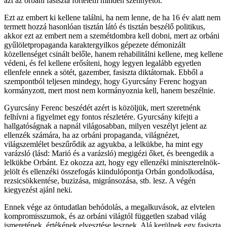
azt az orbáni fasiszta förtelem minden szennyétől.
Ezt az embert ki kellene találni, ha nem lenne, de ha 16 év alatt nem
termett hozzá hasonlóan tisztán látó és tisztán beszélő politikus,
akkor ezt az embert nem a szemétdombra kell dobni, mert az orbáni
gyűlöletpropaganda karaktergyilkos gépezete démonizált
közellenséget csinált belőle, hanem rehabilitálni kellene, meg kellene
védeni, és fel kellene erősíteni, hogy legyen legalább egyetlen
ellenfele ennek a sötét, gazember, fasiszta diktátornak. Ebből a
szempontból teljesen mindegy, hogy Gyurcsány Ferenc hogyan
kormányzott, mert most nem kormányoznia kell, hanem beszélnie.
Gyurcsány Ferenc beszédét azért is közöljük, mert szeretnénk
felhívni a figyelmet egy fontos részletére. Gyurcsány kifejti a
hallgatóságnak a napnál világosabban, milyen veszélyt jelent az
ellenzék számára, ha az orbáni propaganda, világnézet,
világszemlélet beszűrődik az agyukba, a lelkükbe, ha mint egy
varázsló (lásd: Marió és a varázsló) megigézi őket, és beengedik a
lelkükbe Orbánt. Ez okozza azt, hogy egy ellenzéki miniszterelnök-
jelölt és ellenzéki összefogás kiindulópontja Orbán gondolkodása,
rezsicsökkentése, buzizása, migránsozása, stb. lesz. A végén
kiegyezést ajánl neki.
Ennek vége az öntudatlan behódolás, a megalkuvások, az elvtelen
kompromisszumok, és az orbáni világtól független szabad világ
ismeretének, értékének elvesztése lesznek. Alá kerülnek egy fasiszta