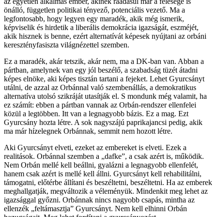
az egyetlen alkalmas ember, akinek ráadásul már a felesége is
önálló, független politikai tényező, potenciális vezető. Ma a
legfontosabb, hogy legyen egy maradék, akik még ismerik,
képviselik és hirdetik a liberális demokrácia igazságát, eszméjét,
akik hisznek is benne, ezért alternatívát képesek nyújtani az orbáni
keresztényfasiszta világnézettel szemben.
Ez a maradék, akár tetszik, akár nem, ma a DK-ban van. Abban a
pártban, amelynek van egy jól beszélő, a szabadság tüzét átadni
képes elnöke, aki képes tisztán tartani a fejeket. Lehet Gyurcsányt
utálni, de azzal az Orbánnal való szembenállás, a demokratikus
alternatíva utolsó szikráját utasítják el. S mondunk még valamit, ha
ez számít: ebben a pártban vannak az Orbán-rendszer ellenfelei
közül a legtöbben. Itt van a legnagyobb bázis. Ez a mag. Ezt
Gyurcsány hozta létre. A sok nagyszájú paprikajancsi pedig, akik
ma már hízelegnek Orbánnak, semmit nem hozott létre.
Aki Gyurcsányt elveti, ezeket az embereket is elveti. Ezek a
realitások. Orbánnal szemben a „dafke”, a csak azért is, működik.
Nem Orbán mellé kell beállni, gyalázni a legnagyobb ellenfelét,
hanem csak azért is mellé kell állni. Gyurcsányt kell rehabilitálni,
támogatni, előtérbe állítani és beszéltetni, beszéltetni. Ha az emberek
meghallgatják, megváltozik a véleményük. Mindenkit meg lehet az
igazsággal győzni. Orbánnak nincs nagyobb csapás, mintha az
ellenzék „feltámasztja” Gyurcsányt. Nem kell elhinni Orbán