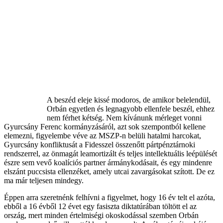
A beszéd eleje kissé modoros, de amikor belelendül,
Orbán egyetlen és legnagyobb ellenfele beszél, ehhez
nem férhet kétség. Nem kívánunk mérleget vonni
Gyurcsány Ferenc kormányzásáról, azt sok szempontból kellene
elemezni, figyelembe véve az MSZP-n belüli hatalmi harcokat,
Gyurcsány konfliktusát a Fidesszel összenőtt pártpénztárnoki
rendszerrel, az önmagát leamortizált és teljes intellektuális leépülését
észre sem vevő koalíciós partner ármánykodásait, és egy mindenre
elszánt puccsista ellenzéket, amely utcai zavargásokat szított. De ez
ma már teljesen mindegy.
Éppen arra szeretnénk felhívni a figyelmet, hogy 16 év telt el azóta,
ebből a 16 évből 12 évet egy fasiszta diktatúrában töltött el az
ország, mert minden értelmiségi okoskodással szemben Orbán