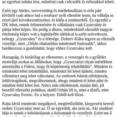
az egyrészt sokára lesz, másrészt csak csőcselék és erőszakkal teheti.
Ezért egy hiteles, szervezetileg és intellektuálisan is erős párt
kívülről csak akkor tud a rendszer nyílt ellenfele lenni, ha vállalja az
ezzel járó következményeket, és kilép a rendszerből. Ez egyedül a
DK lehet, ennek felismerésére és vállalására csak Gyurcsány és
pártja lehet képes. Ha pedig a díszes, mindenkinél okosabb magyar
értelmiség képes volt a leghülyébb idiótával is azért szövetkezni,
nehogy „Gyurcsány” és a felesége, Dobrev Klára legyen az ellenzék
vezetője, mert „Orbán eltakarítása mindennél fontosabb”, akkor
barátkozzon a gondolattal, hogy ehhez Gyurcsány kell.
Hazugság, és kizárólag az ellenszenv, a versengés és a gyűlölet
motiválja azokat az állításokat, hogy „Gyurcsányt olyan mértékben
amortizálta a Fidesz, hogy őt képtelenség rehabilitálni”. Mindent és
mindenkit lehet rehabilitálni, mindenkit fel lehet építeni, minden
véleményt meg lehet változtatni. Az emberek bármit elfelejtenek,
felülvizsgálnak, megváltoztatnak, ahogy mindent el lehet adni és
mindent felül lehet írni. Nincs más elkötelezett, tisztán látó, jól
beszélő ellenzéki politikus, akitől Orbán fél is, mint a tűztől, mint
Gyurcsány Ferenc. Ez a helyzet. Ebből kell főzni.
Rajta kívül mindenki megalkuvó, megfertőződött, kiegyezést kereső
ember. Gyurcsány nem az. Ő az egyedüli, aki nem az. Aki ráadásul
látja is ennek a behódolásnak a folyamatát és veszélyét. Ezért ma ő