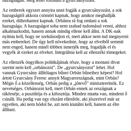
hazugságait. Meg lehet fordítani a gyurcsányozást.
Az emberek egyszer annyira unni fogják a gyurcsányozást, a sok
hazugságtól akkora csömört kapnak, hogy amikor meghallják
ezeket, dührohamot kapnak. Orbánra rá fog omlani a sok
hazugsága. A hazugságot soha nem szabad tudomásul venni, ahhoz
alkalmazkodni, hanem annak mindig ellene kell állni. A DK-nak
nyitnia kell, hogy ne szektásodjon el, mert akkor nem tud megnyerni
más embereket. De úgy kell növekednie, hogy az elveiből semmit
nem enged, hanem minél többen ismerjék meg, fogadják el és
vegyék át ezeket az elveket. Integrálnia kell az ellenzéki tömegeket.
Az ellenzék öngyilkos politikájának része, hogy a mostani divat
szerint nem kell „orbánozni”. De „gyurcsányozni” lehet. Hol
vannak Gyurcsány állítólagos bűnei Orbán bűneihez képest? Hol
ártott Gyurcsány Ferenc annyit Magyarországnak, mint Orbán?
Mégis ő a közellenség, Orbán pedig a „jótevő” miniszterelnök. Ez
nevetséges. Orbánozni kell, mert Orbán ennek az országnak a
rákfenéje, a pusztítója és a kifosztója. Minden miatta van, mindent ő
csinált. Ha pedig van egy elszánt ellenfele, aki jószerivel már az
egyetlen, aki nem hódol be, azt nem kiutálni kell, hanem az élre
állítani.