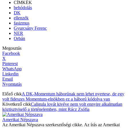
CÍMKÉK
behódolás
DK
ellenzék
fasizmus
Gyurcsány Ferenc
NER
Orbán
Megosztás
Facebook
X
Pinterest
WhatsApp
Linkedin
Email
Nyomtatás
Előző cikk
A DK-Momentum háborúnak nem lehet nyertese, de egy
volt fideszes Momentum-elnökben ez a háború kódolva van
Következő cikk
Caligula lovát kivéve nem volt ennyire alkalmatlan
köztisztviselő a történelemben, mint Rácz Zsófia
Amerikai Népszava
Az Amerikai Népszava szerkesztőségi cikke. Az írás az Amerikai