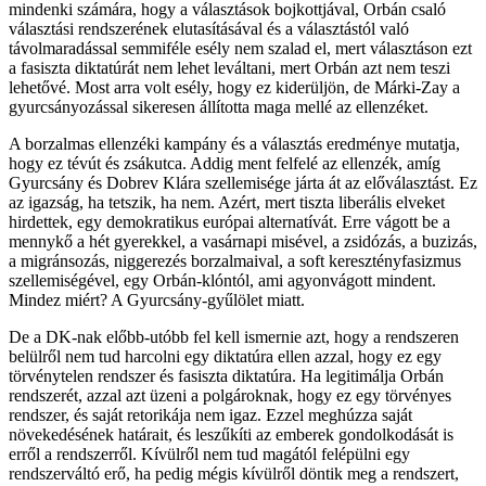
mindenki számára, hogy a választások bojkottjával, Orbán csaló
választási rendszerének elutasításával és a választástól való
távolmaradással semmiféle esély nem szalad el, mert választáson ezt
a fasiszta diktatúrát nem lehet leváltani, mert Orbán azt nem teszi
lehetővé. Most arra volt esély, hogy ez kiderüljön, de Márki-Zay a
gyurcsányozással sikeresen állította maga mellé az ellenzéket.
A borzalmas ellenzéki kampány és a választás eredménye mutatja,
hogy ez tévút és zsákutca. Addig ment felfelé az ellenzék, amíg
Gyurcsány és Dobrev Klára szellemisége járta át az előválasztást. Ez
az igazság, ha tetszik, ha nem. Azért, mert tiszta liberális elveket
hirdettek, egy demokratikus európai alternatívát. Erre vágott be a
mennykő a hét gyerekkel, a vasárnapi misével, a zsidózás, a buzizás,
a migránsozás, niggerezés borzalmaival, a soft keresztényfasizmus
szellemiségével, egy Orbán-klóntól, ami agyonvágott mindent.
Mindez miért? A Gyurcsány-gyűlölet miatt.
De a DK-nak előbb-utóbb fel kell ismernie azt, hogy a rendszeren
belülről nem tud harcolni egy diktatúra ellen azzal, hogy ez egy
törvénytelen rendszer és fasiszta diktatúra. Ha legitimálja Orbán
rendszerét, azzal azt üzeni a polgároknak, hogy ez egy törvényes
rendszer, és saját retorikája nem igaz. Ezzel meghúzza saját
növekedésének határait, és leszűkíti az emberek gondolkodását is
erről a rendszerről. Kívülről nem tud magától felépülni egy
rendszerváltó erő, ha pedig mégis kívülről döntik meg a rendszert,