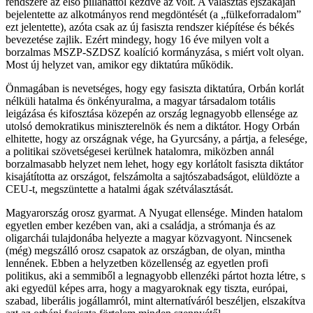
rendszere az első pillanattól kezdve az volt. A választás éjszakáján
bejelentette az alkotmányos rend megdöntését (a „fülkeforradalom”
ezt jelentette), azóta csak az új fasiszta rendszer kiépítése és békés
bevezetése zajlik. Ezért mindegy, hogy 16 éve milyen volt a
borzalmas MSZP-SZDSZ koalíció kormányzása, s miért volt olyan.
Most új helyzet van, amikor egy diktatúra működik.
Önmagában is nevetséges, hogy egy fasiszta diktatúra, Orbán korlát
nélküli hatalma és önkényuralma, a magyar társadalom totális
leigázása és kifosztása közepén az ország legnagyobb ellensége az
utolsó demokratikus miniszterelnök és nem a diktátor. Hogy Orbán
elhitette, hogy az országnak vége, ha Gyurcsány, a pártja, a felesége,
a politikai szövetségesei kerülnek hatalomra, miközben annál
borzalmasabb helyzet nem lehet, hogy egy korlátolt fasiszta diktátor
kisajátította az országot, felszámolta a sajtószabadságot, elüldözte a
CEU-t, megszüntette a hatalmi ágak szétválasztását.
Magyarország orosz gyarmat. A Nyugat ellensége. Minden hatalom
egyetlen ember kezében van, aki a családja, a strómanja és az
oligarchái tulajdonába helyezte a magyar közvagyont. Nincsenek
(még) megszálló orosz csapatok az országban, de olyan, mintha
lennének. Ebben a helyzetben közellenség az egyetlen profi
politikus, aki a semmiből a legnagyobb ellenzéki pártot hozta létre, s
aki egyedül képes arra, hogy a magyaroknak egy tiszta, európai,
szabad, liberális jogállamról, mint alternatíváról beszéljen, elszakítva