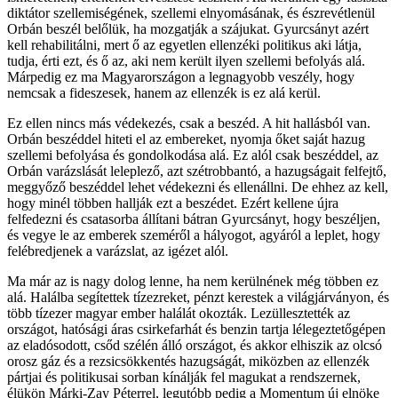
diktátor szellemiségének, szellemi elnyomásának, és észrevétlenül
Orbán beszél belőlük, ha mozgatják a szájukat. Gyurcsányt azért
kell rehabilitálni, mert ő az egyetlen ellenzéki politikus aki látja,
tudja, érti ezt, és ő az, aki nem került ilyen szellemi befolyás alá.
Márpedig ez ma Magyarországon a legnagyobb veszély, hogy
nemcsak a fideszesek, hanem az ellenzék is ez alá kerül.
Ez ellen nincs más védekezés, csak a beszéd. A hit hallásból van.
Orbán beszéddel hiteti el az embereket, nyomja őket saját hazug
szellemi befolyása és gondolkodása alá. Ez alól csak beszéddel, az
Orbán varázslását leleplező, azt szétrobbantó, a hazugságait felfejtő,
meggyőző beszéddel lehet védekezni és ellenállni. De ehhez az kell,
hogy minél többen hallják ezt a beszédet. Ezért kellene újra
felfedezni és csatasorba állítani bátran Gyurcsányt, hogy beszéljen,
és vegye le az emberek szeméről a hályogot, agyáról a leplet, hogy
felébredjenek a varázslat, az igézet alól.
Ma már az is nagy dolog lenne, ha nem kerülnének még többen ez
alá. Halálba segítettek tízezreket, pénzt kerestek a világjárványon, és
több tízezer magyar ember halálát okozták. Lezüllesztették az
országot, hatósági áras csirkefarhát és benzin tartja lélegeztetőgépen
az eladósodott, csőd szélén álló országot, és akkor elhiszik az olcsó
orosz gáz és a rezsicsökkentés hazugságát, miközben az ellenzék
pártjai és politikusai sorban kínálják fel magukat a rendszernek,
élükön Márki-Zay Péterrel, legutóbb pedig a Momentum új elnöke