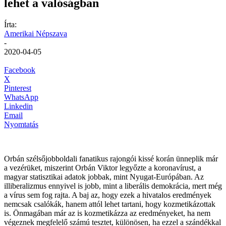
lehet a valóságban
Írta:
Amerikai Népszava
-
2020-04-05
Facebook
X
Pinterest
WhatsApp
Linkedin
Email
Nyomtatás
Orbán szélsőjobboldali fanatikus rajongói kissé korán ünneplik már
a vezérüket, miszerint Orbán Viktor legyőzte a koronavírust, a
magyar statisztikai adatok jobbak, mint Nyugat-Európában. Az
illiberalizmus ennyivel is jobb, mint a liberális demokrácia, mert még
a vírus sem fog rajta. A baj az, hogy ezek a hivatalos eredmények
nemcsak csalókák, hanem attól lehet tartani, hogy kozmetikázottak
is. Önmagában már az is kozmetikázza az eredményeket, ha nem
végeznek megfelelő számú tesztet, különösen, ha ezzel a szándékkal