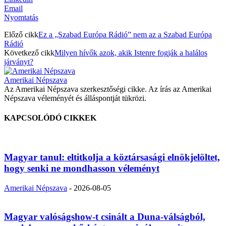
Email
Nyomtatás
Előző cikk
Ez a „Szabad Európa Rádió” nem az a Szabad Európa
Rádió
Következő cikk
Milyen hívők azok, akik Istenre fogják a halálos
járványt?
Amerikai Népszava
Az Amerikai Népszava szerkesztőségi cikke. Az írás az Amerikai
Népszava véleményét és álláspontját tükrözi.
KAPCSOLÓDÓ CIKKEK
Magyar tanul: eltitkolja a köztársasági elnökjelöltet,
hogy senki ne mondhasson véleményt
Amerikai Népszava
-
2026-08-05
Magyar valóságshow-t csinált a Duna-válságból,