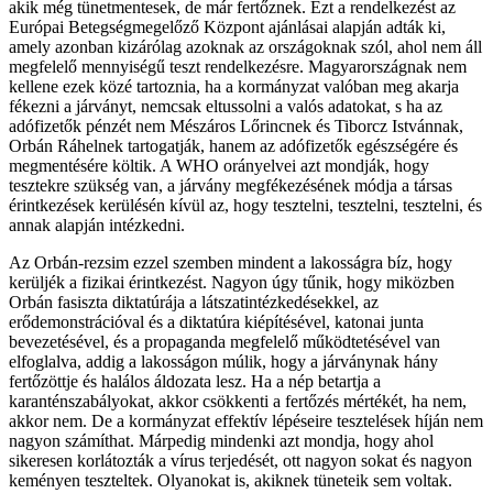
akik még tünetmentesek, de már fertőznek. Ezt a rendelkezést az
Európai Betegségmegelőző Központ ajánlásai alapján adták ki,
amely azonban kizárólag azoknak az országoknak szól, ahol nem áll
megfelelő mennyiségű teszt rendelkezésre. Magyarországnak nem
kellene ezek közé tartoznia, ha a kormányzat valóban meg akarja
fékezni a járványt, nemcsak eltussolni a valós adatokat, s ha az
adófizetők pénzét nem Mészáros Lőrincnek és Tiborcz Istvánnak,
Orbán Ráhelnek tartogatják, hanem az adófizetők egészségére és
megmentésére költik. A WHO orányelvei azt mondják, hogy
tesztekre szükség van, a járvány megfékezésének módja a társas
érintkezések kerülésén kívül az, hogy tesztelni, tesztelni, tesztelni, és
annak alapján intézkedni.
Az Orbán-rezsim ezzel szemben mindent a lakosságra bíz, hogy
kerüljék a fizikai érintkezést. Nagyon úgy tűnik, hogy miközben
Orbán fasiszta diktatúrája a látszatintézkedésekkel, az
erődemonstrációval és a diktatúra kiépítésével, katonai junta
bevezetésével, és a propaganda megfelelő működtetésével van
elfoglalva, addig a lakosságon múlik, hogy a járványnak hány
fertőzöttje és halálos áldozata lesz. Ha a nép betartja a
karanténszabályokat, akkor csökkenti a fertőzés mértékét, ha nem,
akkor nem. De a kormányzat effektív lépéseire tesztelések híján nem
nagyon számíthat. Márpedig mindenki azt mondja, hogy ahol
sikeresen korlátozták a vírus terjedését, ott nagyon sokat és nagyon
keményen teszteltek. Olyanokat is, akiknek tüneteik sem voltak.