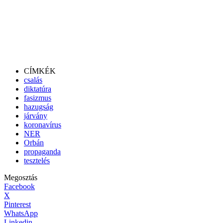
CÍMKÉK
csalás
diktatúra
fasizmus
hazugság
járvány
koronavírus
NER
Orbán
propaganda
tesztelés
Megosztás
Facebook
X
Pinterest
WhatsApp
Linkedin