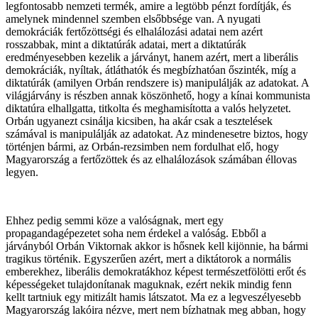
legfontosabb nemzeti termék, amire a legtöbb pénzt fordítják, és
amelynek mindennel szemben elsőbbsége van. A nyugati
demokráciák fertőzöttségi és elhalálozási adatai nem azért
rosszabbak, mint a diktatúrák adatai, mert a diktatúrák
eredményesebben kezelik a járványt, hanem azért, mert a liberális
demokráciák, nyíltak, átláthatók és megbízhatóan őszinték, míg a
diktatúrák (amilyen Orbán rendszere is) manipulálják az adatokat. A
világjárvány is részben annak köszönhető, hogy a kínai kommunista
diktatúra elhallgatta, titkolta és meghamisította a valós helyzetet.
Orbán ugyanezt csinálja kicsiben, ha akár csak a tesztelések
számával is manipulálják az adatokat. Az mindenesetre biztos, hogy
történjen bármi, az Orbán-rezsimben nem fordulhat elő, hogy
Magyarország a fertőzöttek és az elhalálozások számában éllovas
legyen.
Ehhez pedig semmi köze a valóságnak, mert egy
propagandagépezetet soha nem érdekel a valóság. Ebből a
járványból Orbán Viktornak akkor is hősnek kell kijönnie, ha bármi
tragikus történik. Egyszerűen azért, mert a diktátorok a normális
emberekhez, liberális demokratákhoz képest természetfölötti erőt és
képességeket tulajdonítanak maguknak, ezért nekik mindig fenn
kellt tartniuk egy mitizált hamis látszatot. Ma ez a legveszélyesebb
Magyarország lakóira nézve, mert nem bízhatnak meg abban, hogy