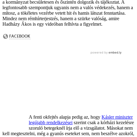
a kormányzat becsületesen és őszintén dolgozik és tájékoztat. A
legfontosabb szempontjuk ugyanis nem a valós védekezés, hanem a
mítosz, a tökéletes vezérbe vetett hit és hamis látszat fenntartása.
Mindez nem rémhírterjestzés, hanem a szürke valóság, amire
Hadházy Ákos is egy videóban felhívta a figyelmet.
A fenti okfejtés alapja pedig az, hogy
Kásler miniszter
legújabb rendelkezései
szerint csak a kórházi kezelésre
szoruló betegeknél írja elő a vizsgálatot. Másokat nem
kell megtesztelni, még a gyanús eseteket sem, nem beszélve azokról,