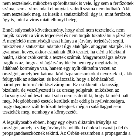
nem tesztelnek, miközben spórolhatnak is vele. Így sem a fertőzöttek
száma, sem a vírus miatt elhunytak valódi száma nem tudható. Akit
nem tesztelnek meg, az kiesik a statisztikából: úgy is, mint fertőzött,
úgy is, mint a vírus miatt elhunyt beteg.
Ennél súlyosabb következmény, hogy ahol nem tesztelnek, nem
tudják követni a vírus terjedését és nem tudják lokalizálni a járványt.
A megfelelő mennyiségű teszt hiánya a járvány terjedését segíti,
miközben a statisztikai adatokat úgy alakítják, ahogyan akarják. Ha
gyanúsan kevés, akkor csinálnak több tesztet, ha eléri a lélektani
határt, akkor csökkentik a tesztek számát. Magyarországra nézve
tragikus az, hogy a világjárvány idején nem egy megbízható,
átlátható kormánya van, hanem egy nyílt diktatúra vezeti az
országot, amelyben katonai kórházparancsnokokat neveztek ki, akik
felügyelik az adatokat, és korlátozzák, hogy a kórházakból
bármilyen információ kiszivárogjon. Ez csökkenti a lakosság
bizalmát, de veszélyezteti is az ország polgárait, miközben az
alacsony számú teszt miatt soha nem is derül ki, hogy ki miért halt
meg. Megdöbbentő esetek kerültek már eddig is nyilvánosságra,
hogy diagnosztizált fertőzött betegnek még a családtagjait sem
tesztelték meg, nemhogy a környezetét.
A legsúlyosabb ebben, hogy egy olyan diktatúra irányítja az
országot, amely a világjárványt is politikai célokra használja fel és
propagandaeszköznek tekinti. Az Orbán-rezsimben a propaganda a