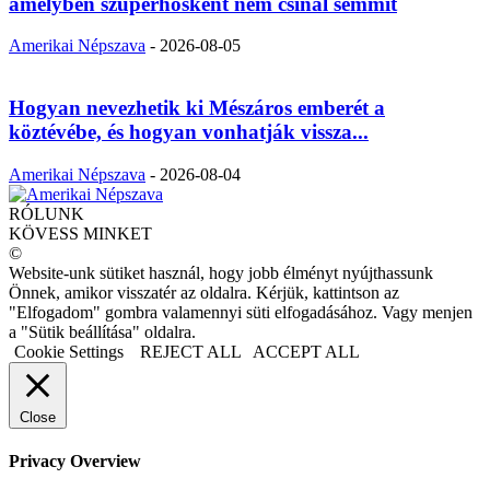
amelyben szuperhősként nem csinál semmit
Amerikai Népszava
-
2026-08-05
Hogyan nevezhetik ki Mészáros emberét a
köztévébe, és hogyan vonhatják vissza...
Amerikai Népszava
-
2026-08-04
RÓLUNK
KÖVESS MINKET
©
Website-unk sütiket használ, hogy jobb élményt nyújthassunk
Önnek, amikor visszatér az oldalra. Kérjük, kattintson az
"Elfogadom" gombra valamennyi süti elfogadásához. Vagy menjen
a "Sütik beállítása" oldalra.
Cookie Settings
REJECT ALL
ACCEPT ALL
Close
Privacy Overview