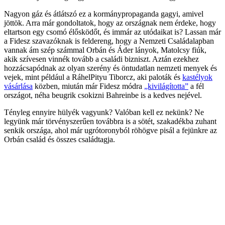
Nagyon gáz és átlátszó ez a kormánypropaganda gagyi, amivel
jöttök. Arra már gondoltatok, hogy az országnak nem érdeke, hogy
eltartson egy csomó élősködőt, és immár az utódaikat is? Lassan már
a Fidesz szavazóknak is feldereng, hogy a Nemzeti Családalapban
vannak ám szép számmal Orbán és Áder lányok, Matolcsy fiúk,
akik szívesen vinnék tovább a családi bizniszt. Aztán ezekhez
hozzácsapódnak az olyan szerény és öntudatlan nemzeti menyek és
vejek, mint például a RáhelPityu Tiborcz, aki paloták és
kastélyok
vásárlása
közben, miután már Fidesz módra
„kivilágította”
a fél
országot, néha beugrik csokizni Bahreinbe is a kedves nejével.
Tényleg ennyire hülyék vagyunk? Valóban kell ez nekünk? Ne
legyünk már törvényszerűen továbbra is a sötét, szakadékba zuhant
senkik országa, ahol már ugrótoronyból röhögve pisál a fejünkre az
Orbán család és összes családtagja.