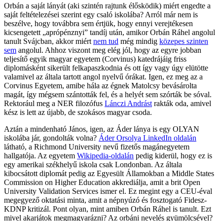
Orbán a saját lányát (aki szintén rajtunk élősködik) miért engedte a
saját feltételezései szerint egy csaló iskolába? Arról már nem is
beszélve, hogy továbbra sem értjük, hogy ennyi verejtékesen
kicsengetett „aprópénznyi” tandíj után, amikor Orbán Ráhel angolul
tanult Svájcban, akkor miért
nem tud
még mindig
közepes szinten
sem
angolul. Ahhoz viszont meg elég jól, hogy az egyre jobban
teljesítő egyik magyar egyetem (Corvinus) katedrájáig friss
diplomásként sikerült felkapaszkodnia és ott így vagy úgy elütötte
valamivel az általa tartott angol nyelvű órákat. Igen, ez meg az a
Corvinus Egyetem, amibe hála az égnek Matolcsy bevásárolta
magát, így mégsem szántották fel, és a helyét sem szórták be sóval.
Rektorául meg a NER filozófus
Lánczi Andrást
rakták oda, amivel
kész is lett az újabb, de szokásos magyar csoda.
Aztán a mindenható János, igen, az Áder lánya is egy OLYAN
iskolába jár, gondolták volna?
Áder Orsolya LinkedIn oldalán
látható, a Richmond University nevű fizetős magánegyetem
hallgatója. Az egyetem
Wikipedia-oldalán
pedig kiderül, hogy ez is
egy amerikai székhelyű iskola csak Londonban. Az általa
kibocsátott diplomát pedig az Egyesült Államokban a Middle States
Commission on Higher Education akkrediálja, amit a brit Open
University Validation Services ismer el. Ez megint egy a CEU-éval
megegyező oktatási minta, amit a népnyúzó és fosztogató Fidesz-
KDNP kritizál. Pont olyan, mint amiben Orbán Ráhel is tanult. Ezt
mivel akarjátok megmagyarázni? Az orbáni nevelés gyümölcsével?