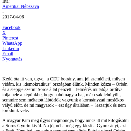
Írta:
Amerikai Népszava
-
2017-04-06
Facebook
X
Pinterest
WhatsApp
Linkedin
Email
Nyomtatás
Kedd óta itt van, ugye, a CEU botrány, ami jól szemlélteti, milyen
vidám, kis „demokratikus” országban élünk. Minden kósza – Orbán
és a sleppje szerint Soros által pénzelt – felmérés mutatója ordítva
tolja bele a képünkbe, hogy hahó nagy a baj, már csak lehülyült,
semmire sem méltatott lábtörlők vagyunk a kormányzati moslékos
vályú előtt, de mi magyarok – ezt úgy általában – leszarjuk és nem
törődünk vele.
A magyar Kim meg úgyis megmondja, hogy nincs itt mit kifogásolni
a Soros Gyurin kívül. Na jó, néha még egy kicsit a Gyurcsányt, azt
a Ferit. Nem baj, ugyanis a cseppet sem zűrös Putyin-pincsi-Orbán