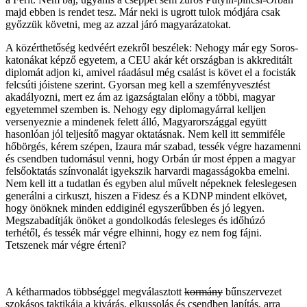
majd ebben is rendet tesz. Már neki is ugrott tulok módjára csak
győzzük követni, meg az azzal járó magyarázatokat.
A közérthetőség kedvéért ezekről beszélek: Nehogy már egy Soros-
katonákat képző egyetem, a CEU akár két országban is akkreditált
diplomát adjon ki, amivel ráadásul még csalást is követ el a focisták
felcsúti jóistene szerint. Gyorsan meg kell a szemfényvesztést
akadályozni, mert ez ám az igazságtalan előny a többi, magyar
egyetemmel szemben is. Nehogy egy diplomagyárral kelljen
versenyeznie a mindenek felett álló, Magyarországgal együtt
hasonlóan jól teljesítő magyar oktatásnak. Nem kell itt semmiféle
hőbörgés, kérem szépen, Izaura már szabad, tessék végre hazamenni
és csendben tudomásul venni, hogy Orbán úr most éppen a magyar
felsőoktatás színvonalát igyekszik harvardi magasságokba emelni.
Nem kell itt a tudatlan és egyben alul művelt népeknek feleslegesen
generálni a cirkuszt, hiszen a Fidesz és a KDNP mindent elkövet,
hogy önöknek minden eddiginél egyszerűbben és jó legyen.
Megszabadítják önöket a gondolkodás felesleges és időhúzó
terhétől, és tessék már végre elhinni, hogy ez nem fog fájni.
Tetszenek már végre érteni?
A kétharmados többséggel megválasztott
kormány
bűnszervezet
szokásos taktikája a kivárás, elkussolás és csendben lapítás, arra