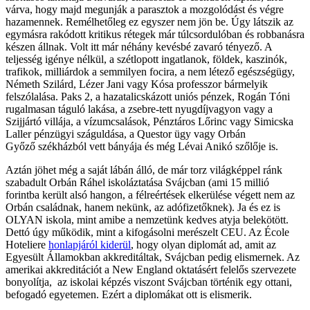
várva, hogy majd megunják a parasztok a mozgolódást és végre
hazamennek. Remélhetőleg ez egyszer nem jön be. Úgy látszik az
egymásra rakódott kritikus rétegek már túlcsordulóban és robbanásra
készen állnak. Volt itt már néhány kevésbé zavaró tényező. A
teljesség igénye nélkül, a szétlopott ingatlanok, földek, kaszinók,
trafikok, milliárdok a semmilyen focira, a nem létező egészségügy,
Németh Szilárd, Lézer Jani vagy Kósa professzor bármelyik
felszólalása. Paks 2, a hazatalicskázott uniós pénzek, Rogán Tóni
rugalmasan táguló lakása, a zsebre-tett nyugdíjvagyon vagy a
Szijjártó villája, a vízumcsalások, Pénztáros Lőrinc vagy Simicska
Laller pénzügyi száguldása, a Questor ügy vagy Orbán
Győző székházból vett bányája és még Lévai Anikó szőlője is.
Aztán jöhet még a saját lábán álló, de már torz világképpel ránk
szabadult Orbán Ráhel iskoláztatása Svájcban (ami 15 millió
forintba került alsó hangon, a félreértések elkerülése végett nem az
Orbán családnak, hanem nekünk, az adófizetőknek). Ja és ez is
OLYAN iskola, mint amibe a nemzetünk kedves atyja belekötött.
Dettó úgy működik, mint a kifogásolni merészelt CEU. Az École
Hoteliere
honlapjáról kiderül
, hogy olyan diplomát ad, amit az
Egyesült Államokban akkreditáltak, Svájcban pedig elismernek. Az
amerikai akkreditációt a New England oktatásért felelős szervezete
bonyolítja, az iskolai képzés viszont Svájcban történik egy ottani,
befogadó egyetemen. Ezért a diplomákat ott is elismerik.