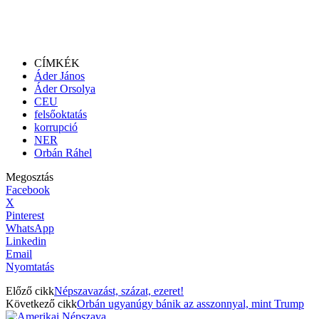
CÍMKÉK
Áder János
Áder Orsolya
CEU
felsőoktatás
korrupció
NER
Orbán Ráhel
Megosztás
Facebook
X
Pinterest
WhatsApp
Linkedin
Email
Nyomtatás
Előző cikk
Népszavazást, százat, ezeret!
Következő cikk
Orbán ugyanúgy bánik az asszonnyal, mint Trump