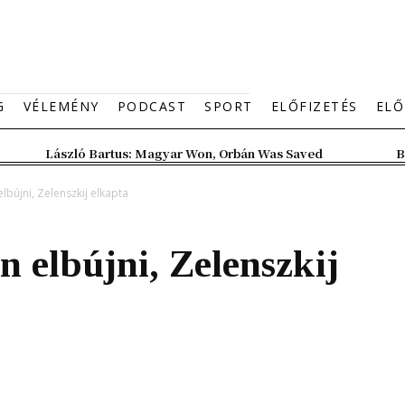
G
VÉLEMÉNY
PODCAST
SPORT
ELŐFIZETÉS
ELŐ
László Bartus: Magyar Won, Orbán Was Saved
B
bújni, Zelenszkij elkapta
 elbújni, Zelenszkij