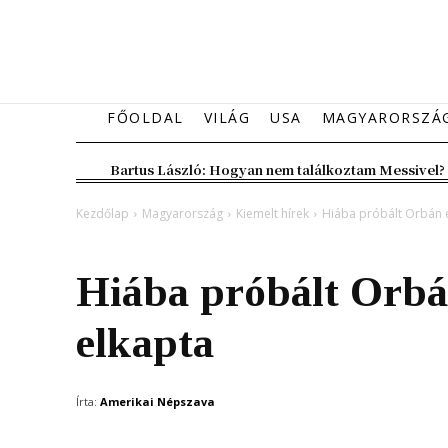
FŐOLDAL
VILÁG
USA
MAGYARORSZÁ
Bartus László: Hogyan nem találkoztam Messivel?
Kezdőlap
Magyarország
Kiemelt hírek
Hiába próbált Orbán el
Magyarország
Kiemelt hírek
Hiába próbált Orbán
elkapta
Írta:
Amerikai Népszava