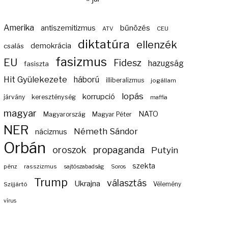
Amerika
bűnözés
antiszemitizmus
ATV
CEU
diktatúra
ellenzék
demokrácia
csalás
fasizmus
EU
Fidesz
hazugság
fasiszta
Hit Gyülekezete
háború
illiberalizmus
jogállam
lopás
korrupció
járvány
kereszténység
maffia
magyar
NATO
Magyarország
Magyar Péter
NER
Németh Sándor
nácizmus
Orbán
propaganda
oroszok
Putyin
szekta
pénz
rasszizmus
sajtószabadság
Soros
Trump
választás
Ukrajna
Szijjártó
Vélemény
vírus