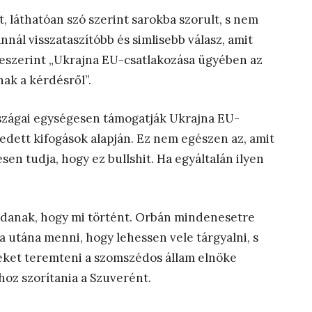
 láthatóan szó szerint sarokba szorult, s nem
nál visszataszítóbb és simlisebb válasz, amit
 eszerint „Ukrajna EU-csatlakozása ügyében az
ak a kérdésről”.
rszágai egységesen támogatják Ukrajna EU-
edett kifogások alapján. Ez nem egészen az, amit
n tudja, hogy ez bullshit. Ha egyáltalán ilyen
ndanak, hogy mi történt. Orbán mindenesetre
a utána menni, hogy lehessen vele tárgyalni, s
leket teremteni a szomszédos állam elnöke
hoz szorítania a Szuverént.