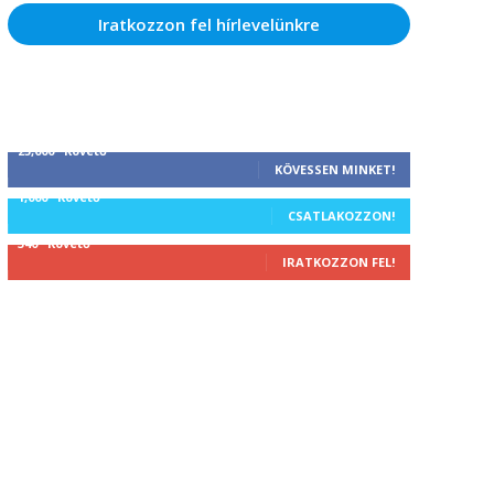
Iratkozzon fel hírlevelünkre
25,000
Követő
KÖVESSEN MINKET!
1,000
Követő
CSATLAKOZZON!
340
Követő
IRATKOZZON FEL!