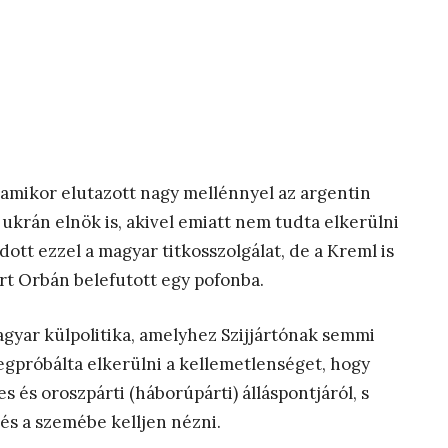
 amikor elutazott nagy mellénnyel az argentin
 ukrán elnök is, akivel emiatt nem tudta elkerülni
ott ezzel a magyar titkosszolgálat, de a Kreml is
rt Orbán belefutott egy pofonba.
agyar külpolitika, amelyhez Szijjártónak semmi
egpróbálta elkerülni a kellemetlenséget, hogy
 és oroszpárti (háborúpárti) álláspontjáról, s
 és a szemébe kelljen nézni.