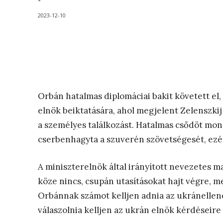
-
2023-12-10
Orbán hatalmas diplomáciai bakit követett el,
elnök beiktatására, ahol megjelent Zelenszkij
a személyes találkozást. Hatalmas csődöt mond
cserbenhagyta a szuverén szövetségesét, ezé
A miniszterelnök által irányított nevezetes m
köze nincs, csupán utasításokat hajt végre, m
Orbánnak számot kelljen adnia az ukránellenes
válaszolnia kelljen az ukrán elnök kérdéseire