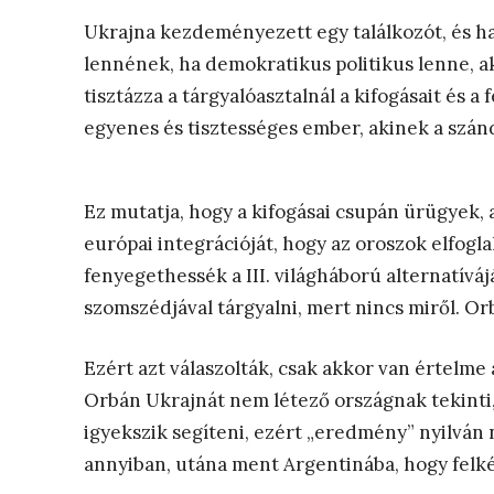
Ukrajna kezdeményezett egy találkozót, és h
lennének, ha demokratikus politikus lenne, akk
tisztázza a tárgyalóasztalnál a kifogásait és 
egyenes és tisztességes ember, akinek a szán
Ez mutatja, hogy a kifogásai csupán ürügyek, 
európai integrációját, hogy az oroszok elfogl
fenyegethessék a III. világháború alternatívá
szomszédjával tárgyalni, mert nincs miről. Or
Ezért azt válaszolták, csak akkor van értelme
Orbán Ukrajnát nem létező országnak tekinti,
igyekszik segíteni, ezért „eredmény” nyilván
annyiban, utána ment Argentinába, hogy felk