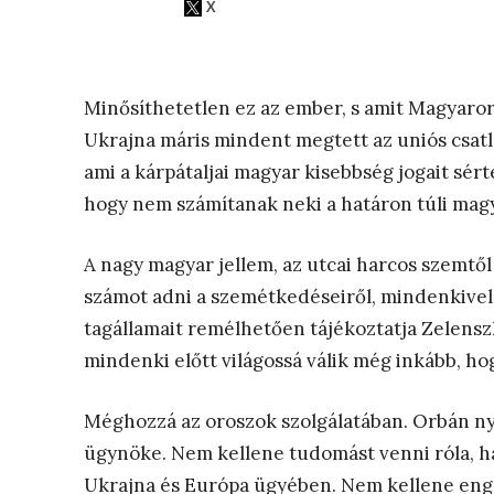
Minősíthetetlen ez az ember, s amit Magyaror
Ukrajna máris mindent megtett az uniós csatl
ami a kárpátaljai magyar kisebbség jogait sért
hogy nem számítanak neki a határon túli magy
A nagy magyar jellem, az utcai harcos szemt
számot adni a szemétkedéseiről, mindenkive
tagállamait remélhetően tájékoztatja Zelenszki
mindenki előtt világossá válik még inkább, h
Méghozzá az oroszok szolgálatában. Orbán nyí
ügynöke. Nem kellene tudomást venni róla, h
Ukrajna és Európa ügyében. Nem kellene en