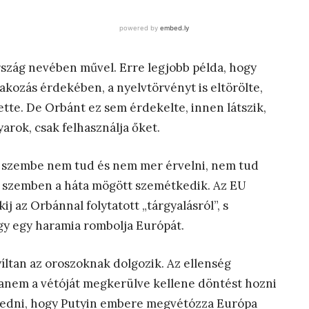
szág nevében művel. Erre legjobb példa, hogy
akozás érdekében, a nyelvtörvényt is eltörölte,
ette. De Orbánt ez sem érdekelte, innen látszik,
arok, csak felhasználja őket.
ől szembe nem tud és nem mer érvelni, nem tud
l szemben a háta mögött szemétkedik. Az EU
j az Orbánnal folytatott „tárgyalásról”, s
ogy egy haramia rombolja Európát.
ltan az oroszoknak dolgozik. Az ellenség
anem a vétóját megkerülve kellene döntést hozni
gedni, hogy Putyin embere megvétózza Európa