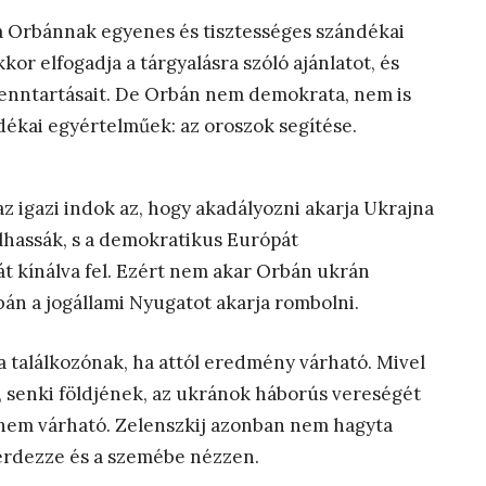
a Orbánnak egyenes és tisztességes szándékai
or elfogadja a tárgyalásra szóló ajánlatot, és
a fenntartásait. De Orbán nem demokrata, nem is
dékai egyértelműek: az oroszok segítése.
az igazi indok az, hogy akadályozni akarja Ukrajna
alhassák, s a demokratikus Európát
ját kínálva fel. Ezért nem akar Orbán ukrán
bán a jogállami Nyugatot akarja rombolni.
 a találkozónak, ha attól eredmény várható. Mivel
 senki földjének, az ukránok háborús vereségét
 nem várható. Zelenszkij azonban nem hagyta
érdezze és a szemébe nézzen.