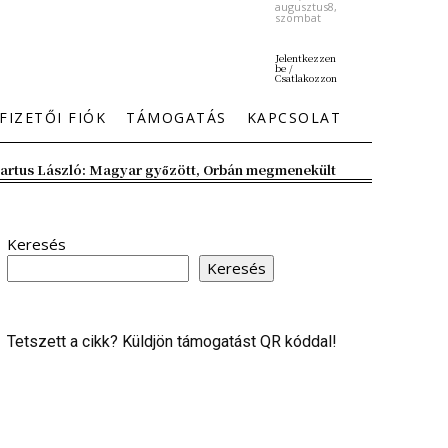
augusztus8,
szombat
Jelentkezzen
be /
Csatlakozzon
FIZETŐI FIÓK
TÁMOGATÁS
KAPCSOLAT
artus László: Magyar győzött, Orbán megmenekült
Keresés
Keresés
Tetszett a cikk? Küldjön támogatást QR kóddal!