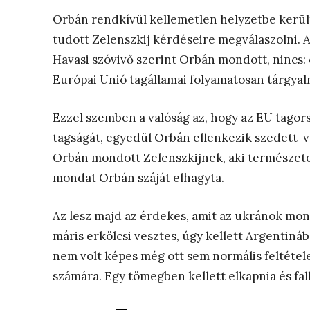
Orbán rendkívül kellemetlen helyzetbe került,
tudott Zelenszkij kérdéseire megválaszolni. An
Havasi szóvivő szerint Orbán mondott, nincs:
Európai Unió tagállamai folyamatosan tárgyaln
Ezzel szemben a valóság az, hogy az EU tago
tagságát, egyedül Orbán ellenkezik szedett-v
Orbán mondott Zelenszkijnek, aki természetese
mondat Orbán száját elhagyta.
Az lesz majd az érdekes, amit az ukránok mo
máris erkölcsi vesztes, úgy kellett Argentináb
nem volt képes még ott sem normális feltéte
számára. Egy tömegben kellett elkapnia és fal