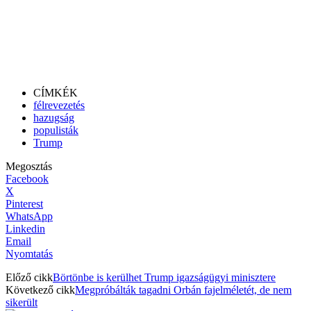
CÍMKÉK
félrevezetés
hazugság
populisták
Trump
Megosztás
Facebook
X
Pinterest
WhatsApp
Linkedin
Email
Nyomtatás
Előző cikk
Börtönbe is kerülhet Trump igazságügyi minisztere
Következő cikk
Megpróbálták tagadni Orbán fajelméletét, de nem
sikerült