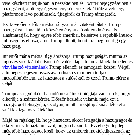
vele készített interjúkban, a beszédeiben és Twitter bejegyzéseiben a
hazugságot, amit egységesen tényként vesznek át tőle a vele egy
platformon lévő politikusok, újságírók és Trump támogatók.
Ezt követően a főbb média irányzat már vitaként tálalja Trump
hazugságát. Innentől a közvéleménykutatások eredményei is
alátámasztják, hogy egyre több amerikai, beleértve a republikánusok
többségét is elhiszi, amit Trump állított, holott az még mindig egy
hazugság.
Innentől már a média úgy ábrázolja Trump hazugságát, mintha az
jogos és sokak által elismert és valós alapja lenne a kibékíthetetlen és
vízválasztó vitatémának
Trump ellenzői és támogatói között. Végül
a tömegek teljesen összezavarodnak és már nem tudják
megkülönböztetni az igazságot a valóságtól és ezzel Trump elérte a
célját.
Trumpnak egyébként hasonlóan sajátos stratégiája van arra is, hogy
elkerülje a számonkérést. Először hazudik valamit, majd ezt a
hazugságot felnagyítja, ez olyan, mintha megduplázná a téteket a
saját kis izgalmas játékában.
Majd ha rajtakapják, hogy hazudott, akkor letagadja a hazugságot és
elkezd mást hibáztatni azzal, hogy ő hazudik. Ezzel egyidejűleg
még több hazugságot kreál, hogy az emberek megfeledkezzenek az