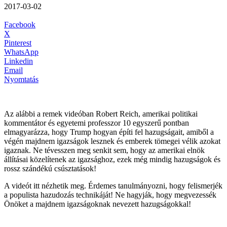
2017-03-02
Facebook
X
Pinterest
WhatsApp
Linkedin
Email
Nyomtatás
Az alábbi a remek videóban Robert Reich, amerikai politikai
kommentátor és egyetemi professzor 10 egyszerű pontban
elmagyarázza, hogy Trump hogyan építi fel hazugságait, amiből a
végén majdnem igazságok lesznek és emberek tömegei vélik azokat
igaznak. Ne tévesszen meg senkit sem, hogy az amerikai elnök
állításai közelítenek az igazsághoz, ezek még mindig hazugságok és
rossz szándékú csúsztatások!
A videót itt nézhetik meg. Érdemes tanulmányozni, hogy felismerjék
a populista hazudozás technikáját! Ne hagyják, hogy megvezessék
Önöket a majdnem igazságoknak nevezett hazugságokkal!