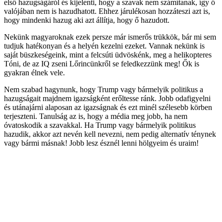
első hazugságáról és kijelenti, hogy a szavak nem számítanak, így ő
valójában nem is hazudhatott. Ehhez járulékosan hozzáteszi azt is,
hogy mindenki hazug aki azt állítja, hogy ő hazudott.
Nekünk magyaroknak ezek persze már ismerős trükkök, bár mi sem
tudjuk hatékonyan és a helyén kezelni ezeket. Vannak nekünk is
saját büszkeségeink, mint a felcsúti üdvöskénk, meg a helikopteres
Tóni, de az IQ zseni Lőrincünkről se feledkezzünk meg! Ők is
gyakran élnek vele.
Nem szabad hagynunk, hogy Trump vagy bármelyik politikus a
hazugságait majdnem igazságként erőltesse ránk. Jobb odafigyelni
és utánajárni alaposan az igazságnak és ezt minél szélesebb körben
terjeszteni. Tanulság az is, hogy a média meg jobb, ha nem
óvatoskodik a szavakkal. Ha Trump vagy bármelyik politikus
hazudik, akkor azt nevén kell nevezni, nem pedig alternatív ténynek
vagy bármi másnak! Jobb lesz észnél lenni hölgyeim és uraim!