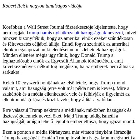
Robert Reich nagyon tanulságos videója
Korábban a Wall Street Journal főszerkesztője kijelentette, hogy
nem fogják
Trump hamis nyilatkozatait hazugságnak nevezni
, mivel
nincsen bizonyítékuk, hogy az amerikai elnök ezeket szándékosan
és félrevezetés céljából állítja. Ennél fogva szerintük az amerikai
elnök megalapozatlan kijelentései nem is lehetnek hazugságok.
Minden ellenére mégis úgy tűnik, hogy Donald Trump a
leghazudósabb elnök az Egyesült Államok történetében, amit
következmények nélkül fog megúszni, ha az emberek nem állnak a
sarkukra.
Reich 10 egyszerű pontjának az első tétele, hogy Trump mond
valamit, ami hazugság (erre volt már példa nem is kevés). Mire a
szakértők és a média ellenkeznek vele és felhívják a figyelmét az
ellentmondás(ok)ra és közlik vele, hogy állítása valótlan.
Erre válaszul Trump nekiront a médiának, miközben hazugnak és
tisztességtelennek nevezi őket. Majd Trump addig ismétli a
hazugságát, amíg a lehető legtöbb ember elhiszi, hogy igazat mond.
Ezen a ponton a média főirányzata már vitatott tényként ábrázolja
Trump hazugságát. Ezután Trump továbbra is gyakran megismétli a