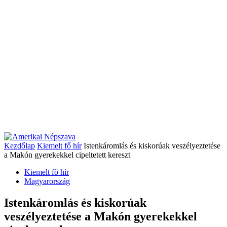
Kezdőlap
Kiemelt fő hír
Istenkáromlás és kiskorúak veszélyeztetése
a Makón gyerekekkel cipeltetett kereszt
Kiemelt fő hír
Magyarország
Istenkáromlás és kiskorúak
veszélyeztetése a Makón gyerekekkel