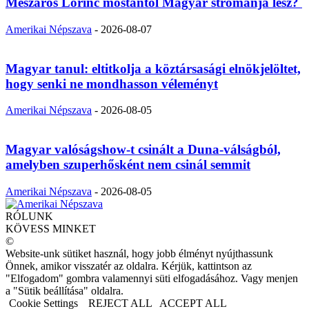
Mészáros Lőrinc mostantól Magyar strómanja lesz?
Amerikai Népszava
-
2026-08-07
Magyar tanul: eltitkolja a köztársasági elnökjelöltet,
hogy senki ne mondhasson véleményt
Amerikai Népszava
-
2026-08-05
Magyar valóságshow-t csinált a Duna-válságból,
amelyben szuperhősként nem csinál semmit
Amerikai Népszava
-
2026-08-05
RÓLUNK
KÖVESS MINKET
©
Website-unk sütiket használ, hogy jobb élményt nyújthassunk
Önnek, amikor visszatér az oldalra. Kérjük, kattintson az
"Elfogadom" gombra valamennyi süti elfogadásához. Vagy menjen
a "Sütik beállítása" oldalra.
Cookie Settings
REJECT ALL
ACCEPT ALL