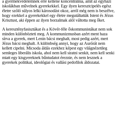
a gyermekvédelemnek erre kellene koncentrálnia, amit az egyházi
iskolákban művelnek gyerekekkel. Egy ilyen keresztcipelés egész
életre szóló súlyos lelki károsodást okoz, arról még nem is beszélve,
hogy ezekkel a gyerekekkel egy életre megutáltatták Istent és Jézus
Krisztust, aki éppen az ilyen borzalmak alól váltotta meg őket.
A keresztényfasisztákat és a Kövér-féle őskommunistákat nem sok
minden különbözteti meg. A kommunizmusban azért ment haza
sírva a gyerek, mert Lenin bácsi meghalt, most pedig azért, mert
Jézus bácsi meghalt. A különbség annyi, hogy az Aurórát nem
kellett cipelni. Micsoda áldás ezekhez képest egy világnézetileg
semleges liberális iskola, ahol nem kell siratni senkit, nem kell senki
miatt egy kisgyereknek bűntudatot éreznie, és nem lesznek a
gyerekek politikai, ideológiai és vallási pedofilok áldozatai.