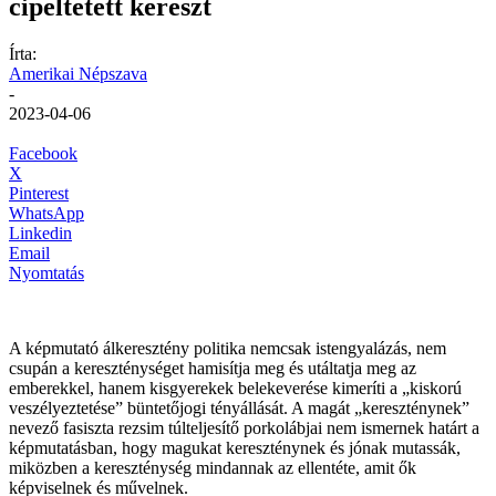
cipeltetett kereszt
Írta:
Amerikai Népszava
-
2023-04-06
Facebook
X
Pinterest
WhatsApp
Linkedin
Email
Nyomtatás
A képmutató álkeresztény politika nemcsak istengyalázás, nem
csupán a kereszténységet hamisítja meg és utáltatja meg az
emberekkel, hanem kisgyerekek belekeverése kimeríti a „kiskorú
veszélyeztetése” büntetőjogi tényállását. A magát „kereszténynek”
nevező fasiszta rezsim túlteljesítő porkolábjai nem ismernek határt a
képmutatásban, hogy magukat kereszténynek és jónak mutassák,
miközben a kereszténység mindannak az ellentéte, amit ők
képviselnek és művelnek.