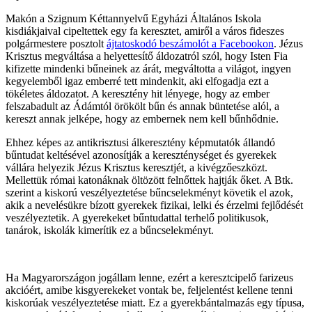
Makón a Szignum Kéttannyelvű Egyházi Általános Iskola
kisdiákjaival cipeltettek egy fa keresztet, amiről a város fideszes
polgármestere posztolt
ájtatoskodó beszámolót a Facebookon
. Jézus
Krisztus megváltása a helyettesítő áldozatról szól, hogy Isten Fia
kifizette mindenki bűneinek az árát, megváltotta a világot, ingyen
kegyelemből igaz emberré tett mindenkit, aki elfogadja ezt a
tökéletes áldozatot. A keresztény hit lényege, hogy az ember
felszabadult az Ádámtól örökölt bűn és annak büntetése alól, a
kereszt annak jelképe, hogy az embernek nem kell bűnhődnie.
Ehhez képes az antikrisztusi álkeresztény képmutatók állandó
bűntudat keltésével azonosítják a kereszténységet és gyerekek
vállára helyezik Jézus Krisztus keresztjét, a kivégzőeszközt.
Mellettük római katonáknak öltözött felnőttek hajtják őket. A Btk.
szerint a kiskorú veszélyeztetése bűncselekményt követik el azok,
akik a nevelésükre bízott gyerekek fizikai, lelki és érzelmi fejlődését
veszélyeztetik. A gyerekeket bűntudattal terhelő politikusok,
tanárok, iskolák kimerítik ez a bűncselekményt.
Ha Magyarországon jogállam lenne, ezért a keresztcipelő farizeus
akcióért, amibe kisgyerekeket vontak be, feljelentést kellene tenni
kiskorúak veszélyeztetése miatt. Ez a gyerekbántalmazás egy típusa,