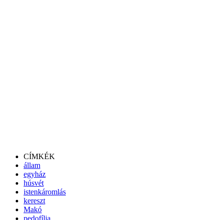
CÍMKÉK
állam
egyház
húsvét
istenkáromlás
kereszt
Makó
pedofília