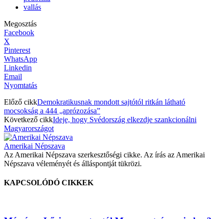
vallás
Megosztás
Facebook
X
Pinterest
WhatsApp
Linkedin
Email
Nyomtatás
Előző cikk
Demokratikusnak mondott sajtótól ritkán látható
mocsokság a 444 „aprózozása”
Következő cikk
Ideje, hogy Svédország elkezdje szankcionálni
Magyarországot
Amerikai Népszava
Az Amerikai Népszava szerkesztőségi cikke. Az írás az Amerikai
Népszava véleményét és álláspontját tükrözi.
KAPCSOLÓDÓ CIKKEK