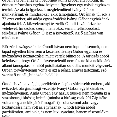
Orbán egyben a ráégett pedofilügytől is próbál eltávolodni, az
érintett református egyház helyett a figyelmet egy másik egyházra
terelni. Az akció igyekszik megfélemlíteni Iványi Gábor
munkatársait, és mindazokat, akik támogatják. Orbánnak túl sok a
73 ezer ember, aki adója egyszázalékát Iványi Gábor egyházának
ajánlotta fel. A közvéleményt tesztelik Ónodi istván őrizetbe
vételével, ha szokás szerint nem okoz semmi felháborodást,
felkészül Iványi Gábor. Ő lesz a következő. Az ő aláírása van
mindenen.
Először is szögezzük le: Ónodi István nem lopott el semmit, nem
tapad egyetlen fillér sem a kezéhez, Iványi Gábor egyháza és
intézményei köztartozásai miatt verték bilincsbe. A tartozás abból
keletkezett, hogy Orbán törvénytelenül nem fizette ki a nekik járó
állami támogatást, amiből pótolhatatlan szociális munkát végeznek.
Orbán törvénytelenül vonta el azt a pénzt, amivel tartoznak, szó
szerint ő csinál „bűnözőt” belőlük.
Ónodi István a világ legszelídebb és legbecsületesebb embere, aki
évtizedek óta gazdasági vezetője Iványi Gábor egyházának és
intézményeinek. Amíg Orbán egy hazug trükkel nem forgatta ki a
strassbourgi bíróság ítéletét (mintha a bíróság csak 2017-ig ítélte
volna meg a nekik járó támogatást), soha semmi adó- vagy
köztartozása nem volt az egyháznak. Ónodi István abból
gazdálkodott, ami volt, és nem luxusyachtra, hanem rászorulókra
költötte.