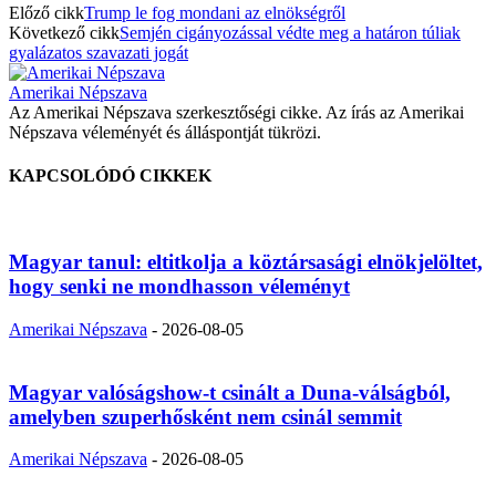
Előző cikk
Trump le fog mondani az elnökségről
Következő cikk
Semjén cigányozással védte meg a határon túliak
gyalázatos szavazati jogát
Amerikai Népszava
Az Amerikai Népszava szerkesztőségi cikke. Az írás az Amerikai
Népszava véleményét és álláspontját tükrözi.
KAPCSOLÓDÓ CIKKEK
Magyar tanul: eltitkolja a köztársasági elnökjelöltet,
hogy senki ne mondhasson véleményt
Amerikai Népszava
-
2026-08-05
Magyar valóságshow-t csinált a Duna-válságból,
amelyben szuperhősként nem csinál semmit
Amerikai Népszava
-
2026-08-05