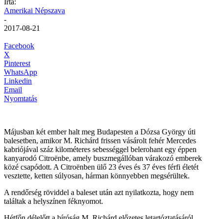
Írta:
Amerikai Népszava
-
2017-08-21
Facebook
X
Pinterest
WhatsApp
Linkedin
Email
Nyomtatás
Májusban két ember halt meg Budapesten a Dózsa György úti
balesetben, amikor M. Richárd frissen vásárolt fehér Mercedes
kabriójával száz kilométeres sebességgel belerohant egy éppen
kanyarodó Citroënbe, amely buszmegállóban várakozó emberek
közé csapódott. A Citroënben ülő 23 éves és 37 éves férfi életét
vesztette, ketten súlyosan, hárman könnyebben megsérültek.
A rendőrség röviddel a baleset után azt nyilatkozta, hogy nem
találtak a helyszínen féknyomot.
Hétfőn délelőtt a bíróság M. Richárd előzetes letartóztatásáról