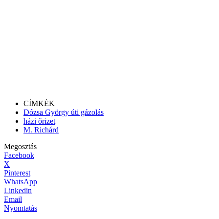
CÍMKÉK
Dózsa György úti gázolás
házi őrizet
M. Richárd
Megosztás
Facebook
X
Pinterest
WhatsApp
Linkedin
Email
Nyomtatás