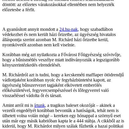
döntött: az előzetes várakozásokkal ellentétben nem helyezték
előzetesbe a férfit.
A gyanúsított annyit mondott a
24.hu-nak
, hogy szabadlábon
védekezhet és nem került házi őrizetbe, az ügyészség hivatalos
álláspontja szerint azonban M. Richárd házi őrizetbe kerül,
nyomkövetőt azonban nem kell viselnie.
Korábban még azt nyilatkozta a Fővárosi Főügyészség szóvivője,
hogy a bűnismétlés veszélye miatt indítványozták a legszigorúbb
kényszerintézkedés elrendelését.
M. Richárdról azt is tudni, hogy a kecskeméti maffiaper ötödrendjű
vádlottjaként korábban nyolc év fegyházbüntetést kapott, az
ügyészség bűnszervezet tagjaként elkövetett emberölés
előkészületével, fegyvercsempészéssel és lőfegyverrel való
visszaéléssel vádolta őt és társait.
Amint arról mi is
írtunk
, a tragikus baleset okozóját – akinek a
vezetői engedélyét korábban bevonták a hatóságok, tehát nem is
ülhetett volna volán mögé – kereken egy hónappal a szörnyű eset
után már egy másik kabrióban kapta le a 444 stábja. A cikkből az is
kiderül, hogy M. Richárdot milyen szálak fűzhetik a hazai politikai