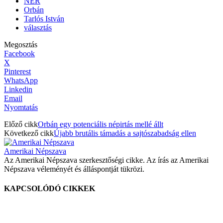
NER
Orbán
Tarlós István
választás
Megosztás
Facebook
X
Pinterest
WhatsApp
Linkedin
Email
Nyomtatás
Előző cikk
Orbán egy potenciális népirtás mellé állt
Következő cikk
Újabb brutális támadás a sajtószabadság ellen
Amerikai Népszava
Az Amerikai Népszava szerkesztőségi cikke. Az írás az Amerikai
Népszava véleményét és álláspontját tükrözi.
KAPCSOLÓDÓ CIKKEK