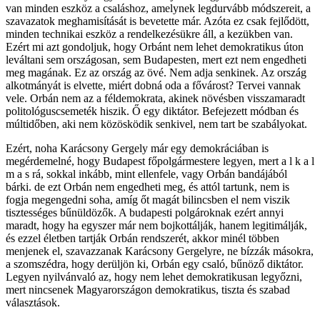
van minden eszköz a csaláshoz, amelynek legdurvább módszereit, a
szavazatok meghamisítását is bevetette már. Azóta ez csak fejlődött,
minden technikai eszköz a rendelkezésükre áll, a kezükben van.
Ezért mi azt gondoljuk, hogy Orbánt nem lehet demokratikus úton
leváltani sem országosan, sem Budapesten, mert ezt nem engedheti
meg magának. Ez az ország az övé. Nem adja senkinek. Az ország
alkotmányát is elvette, miért dobná oda a fővárost? Tervei vannak
vele. Orbán nem az a féldemokrata, akinek növésben visszamaradt
politológuscsemeték hiszik. Ő egy diktátor. Befejezett módban és
múltidőben, aki nem közösködik senkivel, nem tart be szabályokat.
Ezért, noha Karácsony Gergely már egy demokráciában is
megérdemelné, hogy Budapest főpolgármestere legyen, mert a l k a l
m a s rá, sokkal inkább, mint ellenfele, vagy Orbán bandájából
bárki. de ezt Orbán nem engedheti meg, és attól tartunk, nem is
fogja megengedni soha, amíg őt magát bilincsben el nem viszik
tisztességes bűnüldözők. A budapesti polgároknak ezért annyi
maradt, hogy ha egyszer már nem bojkottálják, hanem legitimálják,
és ezzel életben tartják Orbán rendszerét, akkor minél többen
menjenek el, szavazzanak Karácsony Gergelyre, ne bízzák másokra,
a szomszédra, hogy derüljön ki, Orbán egy csaló, bűnöző diktátor.
Legyen nyilvánvaló az, hogy nem lehet demokratikusan legyőzni,
mert nincsenek Magyarországon demokratikus, tiszta és szabad
választások.