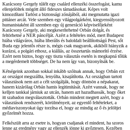
Karácsony Gergely túlélt egy csalárd ellenzéki összefogást, kamu
ellenjelöltek mögött álló fideszes támadásokat. Képes volt
kimozdítani Tarlóst a biztonsági zónájából, aki megmutatta igazi
pitiáner arcát. Vele szemben egy világpolgárként, kiegyensúlyozott
humanistaként áll szemben egy új generáció képviselőjeként
Karácsony Gergely, aki megkeserítehetné Orbán dolgát, és
feltörhetné a NER páncélját. Azért a feltételes mód, mert Budapest
hiába világváros, hiába liberális és baloldali beállítottságú Pest, sőt
Buda egy jelentős része is, mégis csak magyarok, akikből hiányzik a
kurázsi, a polgári ethosz, a kiállás, az összetartás mámorító érzése.
Ezért nem biztos, hogy egy tiszta választás esetén is megkapná tőlük
a megérdemelt többséget. De ha nem így van, bizonyítsák be.
Kétségeink azonban sokkal inkább szólnak annak, hogy Orbán ezt
az országot megszállta, lenyúlta, kisajátította. Az országban tartott
választások nem azt a célt szolgálják, hogy döntsön a népakarat,
hanem kizárólag Orbán hamis legitimitását. Azért vannak, hogy ne
kelljen tankkal járniuk az utcán, hanem azt hazudhassák, hogy őket
itt szabadon megválasztották. Orbán mindent megtett azért, hogy a
választások rendszerét, körülményeit, az egyenlő feltételeket, a
médiaviszonyokat úgy torzítsa el, hogy az mindig az ő és jelöltjei
győzelmét hozza.
Felkészült arra az esetre is, hogyan csaljanak el mindent, ha szoros
lenne az eredmény vagy az ellenzék jönne ki győztesen. Kezében