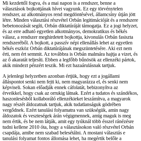
Mi kezdettől fogva, és a mai napon is a rendszer, benne a
választások bojkottjának hívei vagyunk. Ez egy törvénytelen
rendszer, az alkotmányos rend megdöntésével, államcsíny útján jött
létre. Minden választási részvétel Orbán legitimációját és a rendszere
bebetonozását segíti, Orbán diktatúráját támogatja. Ez a jogi helyzet,
és az erre adható egyetlen alkotmányos, demokratikus és békés
válasz, a rendszer meghirdetett bojkottja, kivonulás Orbán fasiszta
rendszeréből. A bojkott, a passzív népi ellenállás lehet az egyetlen
békés eszköz Orbán diktatúrájának megszüntetésére. Aki ezt nem
érti, nem ért semmit. Az továbbra is Orbán malmára hajtja a vizet, és
az ő akaratát teljesíti. Ebben a legfőbb bűnösök az ellenzéki pártok,
akik mindezt pénzért teszik. Mi ezt hazaárulásnak tartjuk.
A jelenlegi helyzetben azonban értjük, hogy ezt a jogállami
álláspontot senki nem fejti ki, nem magyarázza el, és senki nem
képviseli. Sokan előadják ennek cáfolatát, bebizonyítva az
érveikkel, hogy csak az orrukig látnak. Ezért a tudatos és szándékos,
haszonlesésből kollaboráló ellenzékieket leszámítva, a magyarok
nagy részét áldozatnak tartjuk, akik tudatlanságuk gödrében
vergődnek. Ezért tanulási folyamatra van szükségük, amin nagy
áldozatok és veszteségek árán végigmennek, amíg maguk is meg
nem értik, és be nem látják, amit egy tyúknál több ésszel ránézésre
tudni kellene 2010 óta, hogy a választásokon való részvétel Orbán
csapdája, amibe nem szabad belesétálni. A mostani választás e
tanulási folyamat fontos állomása lehet, ha megértik belőle a