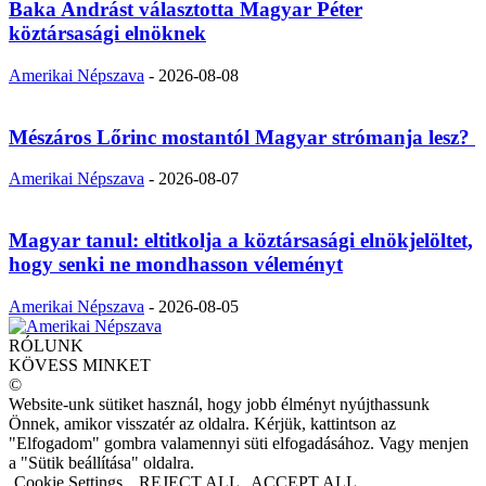
Baka Andrást választotta Magyar Péter
köztársasági elnöknek
Amerikai Népszava
-
2026-08-08
Mészáros Lőrinc mostantól Magyar strómanja lesz?
Amerikai Népszava
-
2026-08-07
Magyar tanul: eltitkolja a köztársasági elnökjelöltet,
hogy senki ne mondhasson véleményt
Amerikai Népszava
-
2026-08-05
RÓLUNK
KÖVESS MINKET
©
Website-unk sütiket használ, hogy jobb élményt nyújthassunk
Önnek, amikor visszatér az oldalra. Kérjük, kattintson az
"Elfogadom" gombra valamennyi süti elfogadásához. Vagy menjen
a "Sütik beállítása" oldalra.
Cookie Settings
REJECT ALL
ACCEPT ALL