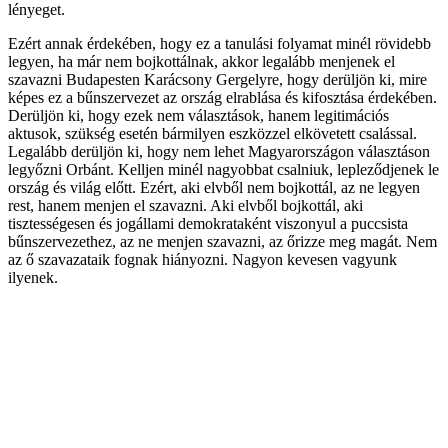
lényeget.
Ezért annak érdekében, hogy ez a tanulási folyamat minél rövidebb
legyen, ha már nem bojkottálnak, akkor legalább menjenek el
szavazni Budapesten Karácsony Gergelyre, hogy derüljön ki, mire
képes ez a bűnszervezet az ország elrablása és kifosztása érdekében.
Derüljön ki, hogy ezek nem választások, hanem legitimációs
aktusok, szükség esetén bármilyen eszközzel elkövetett csalással.
Legalább derüljön ki, hogy nem lehet Magyarországon választáson
legyőzni Orbánt. Kelljen minél nagyobbat csalniuk, lepleződjenek le
ország és világ előtt. Ezért, aki elvből nem bojkottál, az ne legyen
rest, hanem menjen el szavazni. Aki elvből bojkottál, aki
tisztességesen és jogállami demokrataként viszonyul a puccsista
bűnszervezethez, az ne menjen szavazni, az őrizze meg magát. Nem
az ő szavazataik fognak hiányozni. Nagyon kevesen vagyunk
ilyenek.