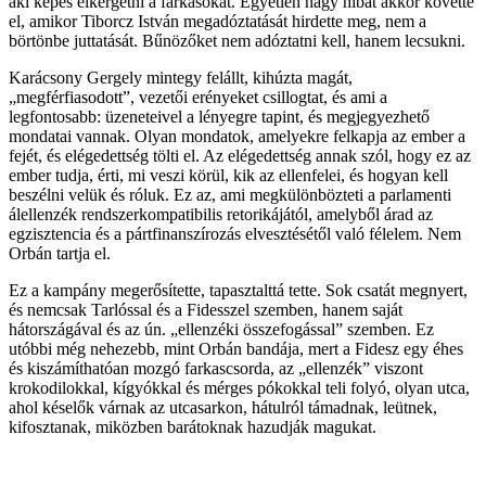
aki képes elkergetni a farkasokat. Egyetlen nagy hibát akkor követte
el, amikor Tiborcz István megadóztatását hirdette meg, nem a
börtönbe juttatását. Bűnözőket nem adóztatni kell, hanem lecsukni.
Karácsony Gergely mintegy felállt, kihúzta magát,
„megférfiasodott”, vezetői erényeket csillogtat, és ami a
legfontosabb: üzeneteivel a lényegre tapint, és megjegyezhető
mondatai vannak. Olyan mondatok, amelyekre felkapja az ember a
fejét, és elégedettség tölti el. Az elégedettség annak szól, hogy ez az
ember tudja, érti, mi veszi körül, kik az ellenfelei, és hogyan kell
beszélni velük és róluk. Ez az, ami megkülönbözteti a parlamenti
álellenzék rendszerkompatibilis retorikájától, amelyből árad az
egzisztencia és a pártfinanszírozás elvesztésétől való félelem. Nem
Orbán tartja el.
Ez a kampány megerősítette, tapasztalttá tette. Sok csatát megnyert,
és nemcsak Tarlóssal és a Fidesszel szemben, hanem saját
hátországával és az ún. „ellenzéki összefogással” szemben. Ez
utóbbi még nehezebb, mint Orbán bandája, mert a Fidesz egy éhes
és kiszámíthatóan mozgó farkascsorda, az „ellenzék” viszont
krokodilokkal, kígyókkal és mérges pókokkal teli folyó, olyan utca,
ahol késelők várnak az utcasarkon, hátulról támadnak, leütnek,
kifosztanak, miközben barátoknak hazudják magukat.