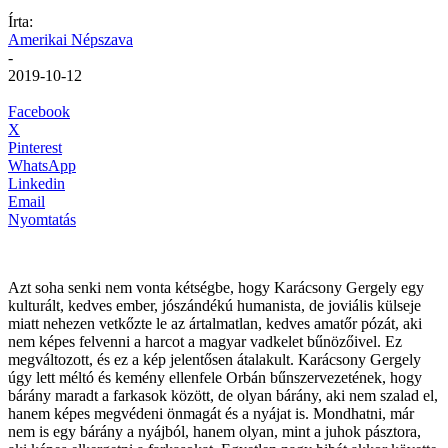
Írta:
Amerikai Népszava
-
2019-10-12
Facebook
X
Pinterest
WhatsApp
Linkedin
Email
Nyomtatás
Azt soha senki nem vonta kétségbe, hogy Karácsony Gergely egy
kulturált, kedves ember, jószándékú humanista, de joviális külseje
miatt nehezen vetkőzte le az ártalmatlan, kedves amatőr pózát, aki
nem képes felvenni a harcot a magyar vadkelet bűnözőivel. Ez
megváltozott, és ez a kép jelentősen átalakult. Karácsony Gergely
úgy lett méltó és kemény ellenfele Orbán bűnszervezetének, hogy
bárány maradt a farkasok között, de olyan bárány, aki nem szalad el,
hanem képes megvédeni önmagát és a nyájat is. Mondhatni, már
nem is egy bárány a nyájból, hanem olyan, mint a juhok pásztora,