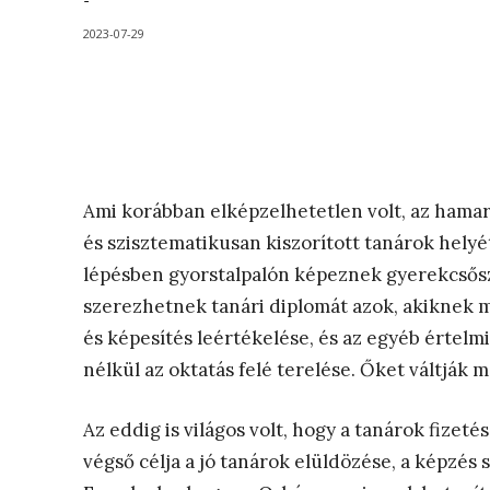
-
2023-07-29
Ami korábban elképzelhetetlen volt, az hamar
és szisztematikusan kiszorított tanárok helyé
lépésben gyorstalpalón képeznek gyerekcsőszök
szerezhetnek tanári diplomát azok, akiknek m
és képesítés leértékelése, és az egyéb értelm
nélkül az oktatás felé terelése. Őket váltják
Az eddig is világos volt, hogy a tanárok fize
végső célja a jó tanárok elüldözése, a képzés 