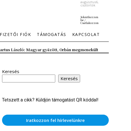
augusztus6,
csütörtök
Jelentkezzen
be /
Csatlakozzon
FIZETŐI FIÓK
TÁMOGATÁS
KAPCSOLAT
artus László: Magyar győzött, Orbán megmenekült
Keresés
Keresés
Tetszett a cikk? Küldjön támogatást QR kóddal!
Iratkozzon fel hírlevelünkre