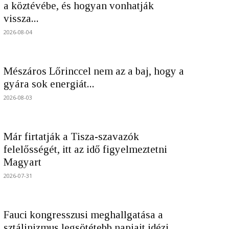
a köztévébe, és hogyan vonhatják
vissza...
2026-08-04
Mészáros Lőrinccel nem az a baj, hogy a
gyára sok energiát...
2026-08-03
Már firtatják a Tisza-szavazók
felelősségét, itt az idő figyelmeztetni
Magyart
2026-07-31
Fauci kongresszusi meghallgatása a
sztálinizmus legsötétebb napjait idézi