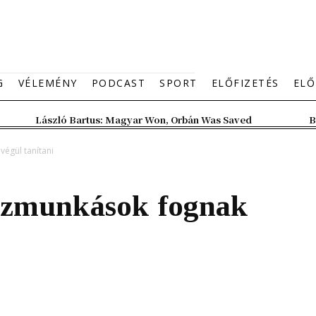
G
VÉLEMÉNY
PODCAST
SPORT
ELŐFIZETÉS
ELŐ
László Bartus: Magyar Won, Orbán Was Saved
B
végül tanítani
közmunkások fognak