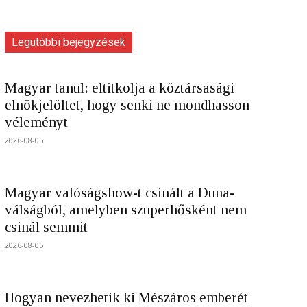
Legutóbbi bejegyzések
Magyar tanul: eltitkolja a köztársasági
elnökjelöltet, hogy senki ne mondhasson
véleményt
2026-08-05
Magyar valóságshow-t csinált a Duna-
válságból, amelyben szuperhősként nem
csinál semmit
2026-08-05
Hogyan nevezhetik ki Mészáros emberét