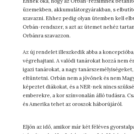
Ennek oka, hogy az Orbán-rezsimnek betaníto
üzemekben, akkumulátorgyárakban, s elbutítot
szavazni. Ehhez pedig olyan ütemben kell elb
Orbán-rendszer, s azt az ütemet nehéz tartani
Orbánra szavazzon.
Az új rendelet illeszkedik abba a koncepciób
végrehajtani. A valódi tanárokat hozzá nem ér
igazi tanárokat, a nagy tanárszemélyiségeket,
eltüntetni. Orbán nem a jövőnek és nem Magy
képeztet diákokat, és a NER-nek nincs szüksé
emberekre, a kor színvonalán álló tudásra. Cs
és Amerika tehet az oroszok háborújáról.
Eljön az idő, amikor már két féléves gyorsta