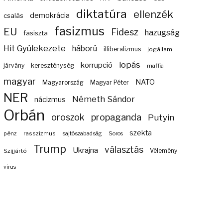
diktatúra
ellenzék
demokrácia
csalás
fasizmus
EU
Fidesz
hazugság
fasiszta
Hit Gyülekezete
háború
illiberalizmus
jogállam
lopás
korrupció
járvány
kereszténység
maffia
magyar
NATO
Magyarország
Magyar Péter
NER
Németh Sándor
nácizmus
Orbán
propaganda
oroszok
Putyin
szekta
pénz
rasszizmus
sajtószabadság
Soros
Trump
választás
Ukrajna
Szijjártó
Vélemény
vírus