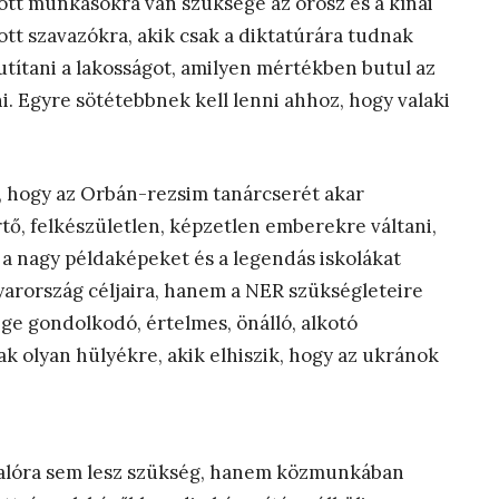
tt munkásokra van szüksége az orosz és a kínai
t szavazókra, akik csak a diktatúrára tudnak
utítani a lakosságot, amilyen mértékben butul az
. Egyre sötétebbnek kell lenni ahhoz, hogy valaki
a, hogy az Orbán-rezsim tanárcserét akar
tő, felkészületlen, képzetlen emberekre váltani,
 a nagy példaképeket és a legendás iskolákat
arország céljaira, hanem a NER szükségleteire
ge gondolkodó, értelmes, önálló, alkotó
ak olyan hülyékre, akik elhiszik, hogy az ukránok
lpalóra sem lesz szükség, hanem közmunkában