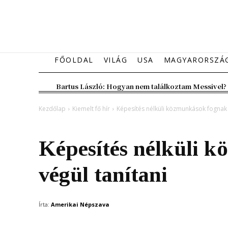
FŐOLDAL
VILÁG
USA
MAGYARORSZÁ
Bartus László: Hogyan nem találkoztam Messivel?
Kezdőlap
Kiemelt fő hír
Képesítés nélküli közmunkások fognak 
Kiemelt fő hír
Magyarország
Képesítés nélküli 
végül tanítani
Írta:
Amerikai Népszava