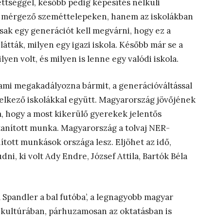
ttséggel, később pedig képesítés nélküli
ai mérgező szeméttelepeken, hanem az iskolákban
sak egy generációt kell megvárni, hogy ez a
átták, milyen egy igazi iskola. Később már se a
yen volt, és milyen is lenne egy valódi iskola.
, ami megakadályozna bármit, a generációváltással
lkező iskolákkal együtt. Magyarország jövőjének
a, hogy a most kikerülő gyerekek jelentős
tanított munka. Magyarország a tolvaj NER-
ított munkások országa lesz. Eljöhet az idő,
, ki volt Ady Endre, József Attila, Bartók Béla
a Spandler a bal futóba’, a legnagyobb magyar
a kultúrában, párhuzamosan az oktatásban is