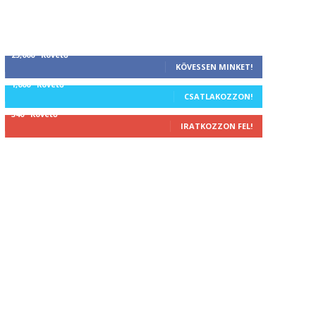
25,000
Követő
KÖVESSEN MINKET!
1,000
Követő
CSATLAKOZZON!
340
Követő
IRATKOZZON FEL!