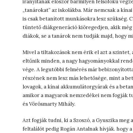
irányítanak először bármilyen felsőfokú végze
„tanárokat” az iskolákba. Már nemcsak a kín
is csak betanított munkásokra lesz szükség. C
tüntető diákgeneráció kiöregedjen, akik még l
diákok, se a tanárok nem tudják majd, hogy mil
Mivel a tiltakozások nem érik el azt a szintet
eltűnik minden, a nagy hagyományokkal rende
vége. A legutóbbi felmérés már bebizonyított
részének nem lesz más lehetősége, mint a be
lovagok, a kínai akkumulátorgyárak és a betan
amikor a magyarok nemzedékei nem fogják tudni
és Vörösmarty Mihály.
Azt fogják tudni, ki a Szoszó, a Gyuszika meg 
feltalálót pedig Rogán Antalnak hívják. hogy 