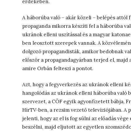
érdekében.
A háborúba való – akár közeli – belépés attól f
propaganda mikorra készíti fel a háborúba va
ukránok elleni uszítással és a magyar katonae
ben leosztott szerepek vannak. A közvélemény 
dolgozó propagandisták, amikor bedobnak vala
először a propagandagyárban terjed el, majd a 
amire Orbán felteszi a pontot.
Azt, hogy a fegyverkezés az ukránok elleni ké
hangolódás az ukránok elleni háborúba való bel
szervezet, a CÖF egyik agyonfizetett bábja, F
HírTV-ben, a rezsim vezető televíziójában. A 
jelenti, hogy az el is fog sülni az előadás vég
beszélni, majd eljutott az egyetlen szomszéd