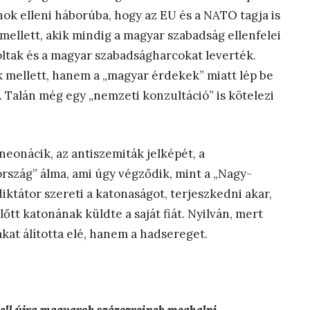
nok elleni háborúba, hogy az EU és a NATO tagja is
mellett, akik mindig a magyar szabadság ellenfelei
oltak és a magyar szabadságharcokat leverték.
 mellett, hanem a „magyar érdekek” miatt lép be
 Talán még egy „nemzeti konzultáció” is kötelezi
 neonácik, az antiszemiták jelképét, a
rszág” álma, ami úgy végződik, mint a „Nagy-
iktátor szereti a katonaságot, terjeszkedni akar,
tt katonának küldte a saját fiát. Nyilván, mert
kat álította elé, hanem a hadsereget.