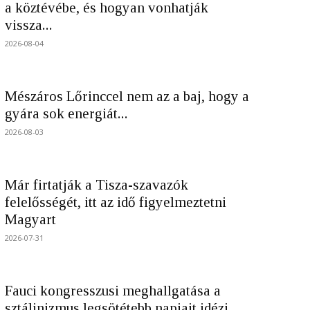
a köztévébe, és hogyan vonhatják
vissza...
2026-08-04
Mészáros Lőrinccel nem az a baj, hogy a
gyára sok energiát...
2026-08-03
Már firtatják a Tisza-szavazók
felelősségét, itt az idő figyelmeztetni
Magyart
2026-07-31
Fauci kongresszusi meghallgatása a
sztálinizmus legsötétebb napjait idézi