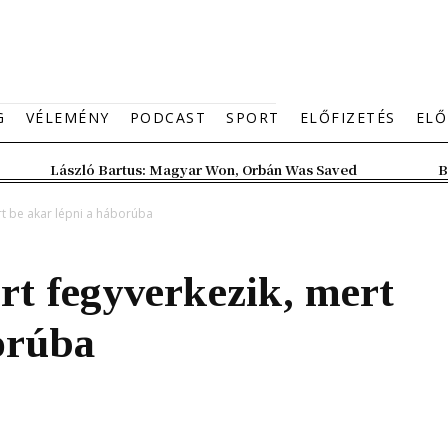
G
VÉLEMÉNY
PODCAST
SPORT
ELŐFIZETÉS
ELŐ
László Bartus: Magyar Won, Orbán Was Saved
B
rt be akar lépni a háborúba
rt fegyverkezik, mert
orúba