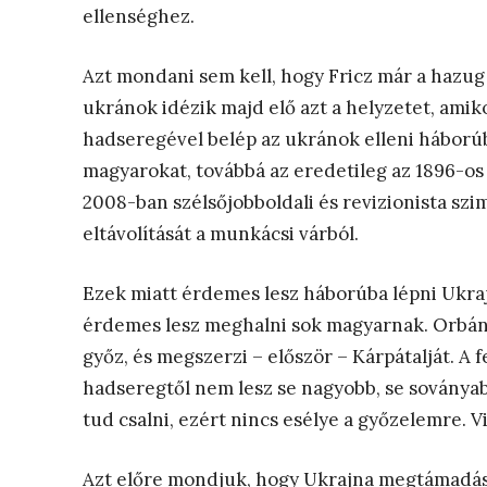
ellenséghez.
Azt mondani sem kell, hogy Fricz már a hazug 
ukránok idézik majd elő azt a helyzetet, ami
hadseregével belép az ukránok elleni háborúba.
magyarokat, továbbá az eredetileg az 1896-os
2008-ban szélsőjobboldali és revizionista szi
eltávolítását a munkácsi várból.
Ezek miatt érdemes lesz háborúba lépni Ukrajn
érdemes lesz meghalni sok magyarnak. Orbán 
győz, és megszerzi – először – Kárpátalját. A f
hadseregtől nem lesz se nagyobb, se soványabb
tud csalni, ezért nincs esélye a győzelemre.
Azt előre mondjuk, hogy Ukrajna megtámadása