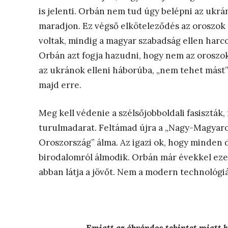
is jelenti. Orbán nem tud úgy belépni az ukrá
maradjon. Ez végső elköteleződés az oroszok 
voltak, mindig a magyar szabadság ellen harc
Orbán azt fogja hazudni, hogy nem az oroszok
az ukránok elleni háborúba, „nem tehet mást”.
majd erre.
Meg kell védenie a szélsőjobboldali fasiszták,
turulmadarat. Feltámad újra a „Nagy-Magyaro
Oroszország” álma. Az igazi ok, hogy minden d
birodalomról álmodik. Orbán már évekkel ezelő
abban látja a jövőt. Nem a modern technológiá