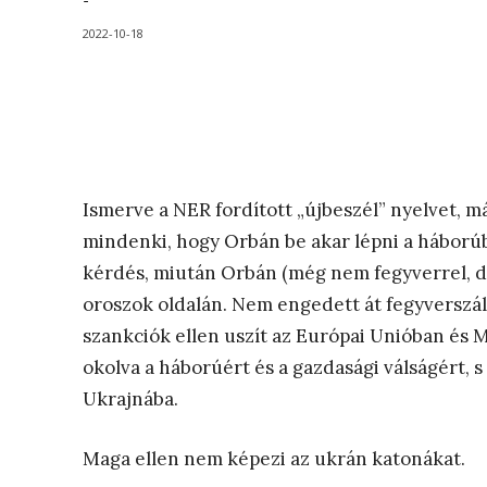
-
2022-10-18
Ismerve a NER fordított „újbeszél” nyelvet, m
mindenki, hogy Orbán be akar lépni a háborúba
kérdés, miután Orbán (még nem fegyverrel, de)
oroszok oldalán. Nem engedett át fegyverszá
szankciók ellen uszít az Európai Unióban és 
okolva a háborúért és a gazdasági válságért,
Ukrajnába.
Maga ellen nem képezi az ukrán katonákat.