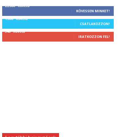
25,000
Követő
KÖVESSEN MINKET!
1,000
Követő
CSATLAKOZZON!
340
Követő
IRATKOZZON FEL!