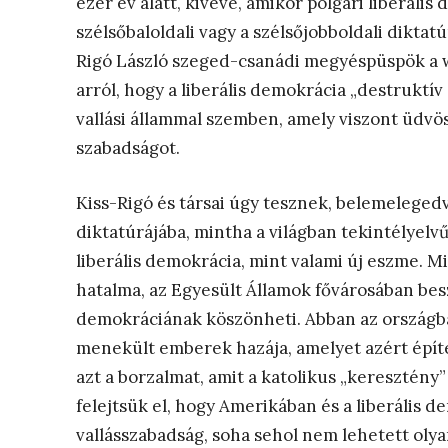
ezer év alatt, kivéve, amikor polgári liberál
szélsőbaloldali vagy a szélsőjobboldali diktat
Rigó László szeged-csanádi megyéspüspök a 
arról, hogy a liberális demokrácia „destruktí
vallási állammal szemben, amely viszont üdvö
szabadságot.
Kiss-Rigó és társai úgy tesznek, belemeleged
diktatúrájába, mintha a világban tekintélyelv
liberális demokrácia, mint valami új eszme. 
hatalma, az Egyesült Államok fővárosában beszé
demokráciának köszönheti. Abban az országba
menekült emberek hazája, amelyet azért építe
azt a borzalmat, amit a katolikus „keresztény”
felejtsük el, hogy Amerikában és a liberális
vallásszabadság, soha sehol nem lehetett olya