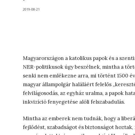
-
2019-08-21
Magyarországon a katolikus papok és a szentis
NER-politikusok úgy beszélnek, mintha a tört
senki nem emlékezne arra, mi történt 1500 éve
magyar állampolgár haláláért felelős „kereszt
felvilágosodás, az egyház uralma, a papok ha
inkvizíció fenyegetése alóli felszabadulás.
Mintha az emberek nem tudnák, hogy a liberál
fejlődést, szabadságot és biztonságot hoztak