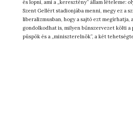
és lopni, ami a „keresztény” állam lételeme: o
Szent Gellért stadionjába menni, megy ez a sz
liberalizmusban, hogy a sajtó ezt megírhatja,
gondolkodhat is, milyen bűnszervezet költi a 
püspök és a „miniszterelnök”, a két tehetségtel