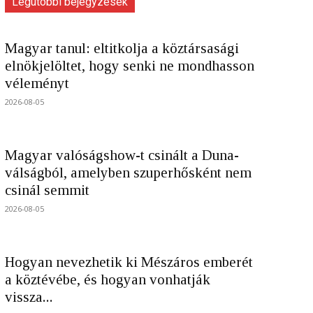
Legutóbbi bejegyzések
Magyar tanul: eltitkolja a köztársasági
elnökjelöltet, hogy senki ne mondhasson
véleményt
2026-08-05
Magyar valóságshow-t csinált a Duna-
válságból, amelyben szuperhősként nem
csinál semmit
2026-08-05
Hogyan nevezhetik ki Mészáros emberét
a köztévébe, és hogyan vonhatják
vissza...