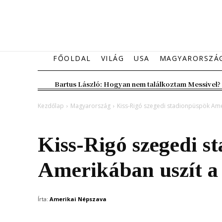
FŐOLDAL
VILÁG
USA
MAGYARORSZÁ
Bartus László: Hogyan nem találkoztam Messivel?
Kezdőlap
Magyarország
Kiss-Rigó szegedi stadionpüspök Ame
Magyarország
Kiss-Rigó szegedi s
Amerikában uszít a
Írta:
Amerikai Népszava