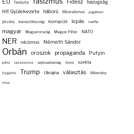
fasizmus
EU
Fidesz
hazugság
fasiszta
Hit Gyülekezete
háború
illiberalizmus
jogállam
lopás
korrupció
járvány
kereszténység
maffia
magyar
NATO
Magyarország
Magyar Péter
NER
Németh Sándor
nácizmus
Orbán
propaganda
oroszok
Putyin
szekta
pénz
rasszizmus
sajtószabadság
Soros
Trump
választás
Ukrajna
Szijjártó
Vélemény
vírus