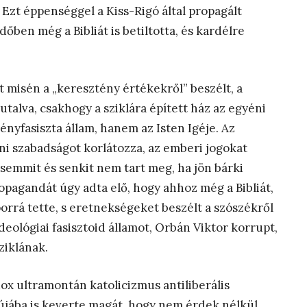
Ezt éppenséggel a Kiss-Rigó által propagált
dőben még a Bibliát is betiltotta, és kardélre
t misén a „keresztény értékekről” beszélt, a
utalva, csakhogy a sziklára épített ház az egyéni
ényfasiszta állam, hanem az Isten Igéje. Az
ni szabadságot korlátozza, az emberi jogokat
semmit és senkit nem tart meg, ha jön bárki
propagandát úgy adta elő, hogy ahhoz még a Bibliát,
 porrá tette, s eretnekségeket beszélt a szószékről
ideológiai fasisztoid államot, Orbán Viktor korrupt,
ziklának.
ox ultramontán katolicizmus antiliberális
újába is keverte magát, hogy nem érdek nélkül