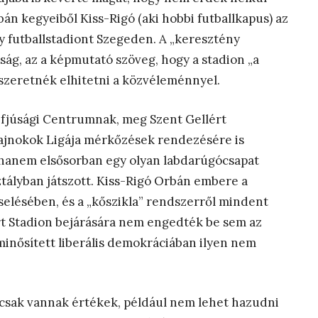
án kegyeiből Kiss-Rigó (aki hobbi futballkapus) az
gy futballstadiont Szegeden. A „keresztény
gság, az a képmutató szöveg, hogy a stadion „a
szeretnék elhitetni a közvéleménnyel.
 Ifjúsági Centrumnak, meg Szent Gellért
ajnokok Ligája mérkőzések rendezésére is
 hanem elsősorban egy olyan labdarúgócsapat
tályban játszott. Kiss-Rigó Orbán embere a
zselésében, és a „kőszikla” rendszerről mindent
rt Stadion bejárására nem engedték be sem az
minősített liberális demokráciában ilyen nem
 csak vannak értékek, például nem lehet hazudni