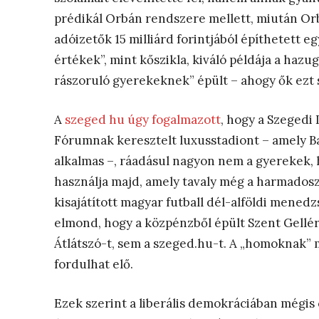
prédikál Orbán rendszere mellett, miután Orb
adóizetők 15 milliárd forintjából építhetett e
értékek”, mint kőszikla, kiváló példája a hazu
rászoruló gyerekeknek” épült – ahogy ők ezt 
A
szeged hu úgy fogalmazott
, hogy a Szegedi
Fórumnak keresztelt luxusstadiont – amely B
alkalmas –, ráadásul nagyon nem a gyerekek,
használja majd, amely tavaly még a harmadosz
kisajátított magyar futball dél-alföldi mened
elmond, hogy a közpénzből épült Szent Gellé
Átlátszó-t, sem a szeged.hu-t. A „homoknak” 
fordulhat elő.
Ezek szerint a liberális demokráciában mégis