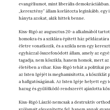
evangéliumot, mint liberális demokráciákban. 
„keresztény” állam korlátozta leginkább, egy i
hányta azokat, akik hittek benne.
Kiss-Rigó az augusztus 20-a alkalmából tartot
homokra és a sziklára épített ház példázatára 
életre vonatkozik, és a szikla nem egy kereszt
egyházzal összefonódott állam, amely az egyé
tagadja, nem kőszikla, hanem homok, mert az 
életében a vihar. Kiss-Rigó tehát a politikai 
az Isten Igéjét is meghamisította, a kősziklát
a hallgatóságának. Az Isten Igéje helyett egy 
hazug és gyűlölködő rendszerét ajánlotta kős
Kiss-Rigó László nemcsak a destruktív orthod
szólamait elevenítette fel, hanem annak gyan