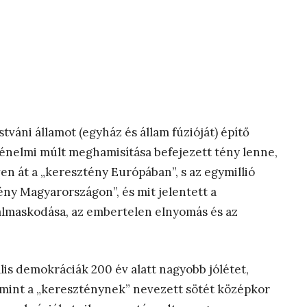
tváni államot (egyház és állam fúzióját) építő
énelmi múlt meghamisítása befejezett tény lenne,
n át a „keresztény Európában”, s az egymillió
ény Magyarországon”, és mit jelentett a
talmaskodása, az embertelen elnyomás és az
is demokráciák 200 év alatt nagyobb jólétet,
, mint a „kereszténynek” nevezett sötét középkor