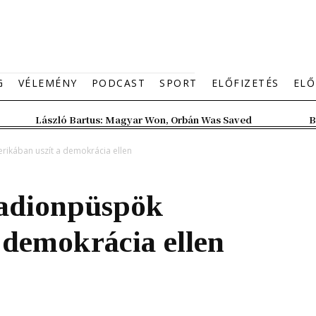
G
VÉLEMÉNY
PODCAST
SPORT
ELŐFIZETÉS
ELŐ
László Bartus: Magyar Won, Orbán Was Saved
B
rikában uszít a demokrácia ellen
tadionpüspök
 demokrácia ellen