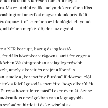
is demokráciákat sikeresen támadta meg a
úra. Ma ez utóbbi zajlik, melynek keretében Kiss-
washingtoni amerikai magyaroknak prédikált
v és önpusztító”, szemben az ideológiai elnyomó
s, miközben megkérdőjelezi az egyéni
ve a NER korrupt, hazug és jogfosztó
ű, feudális középkor virágozna, amit fenyeget a
Miközben Washingtonban a világ legerősebb
lt, amely sikereit és erejét a liberális
n, amely a „keresztény Európa” üldözései elől
ttek a felvilágosodás eszméire, hogy elkerüljék
 Európa hozott létre másfél ezer éven át. Azt se
 demokratikus országokban van a legnagyobb
n szabadon hirdetni és képviselni az