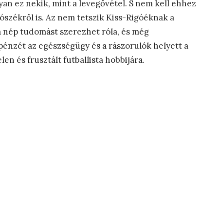
lyan ez nekik, mint a levegővétel. S nem kell ehhez
ószékről is. Az nem tetszik Kiss-Rigóéknak a
 a nép tudomást szerezhet róla, és még
pénzét az egészségügy és a rászorulók helyett a
en és frusztált futballista hobbijára.