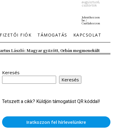
augusztus6,
csütörtök
Jelentkezzen
be /
Csatlakozzon
FIZETŐI FIÓK
TÁMOGATÁS
KAPCSOLAT
artus László: Magyar győzött, Orbán megmenekült
Keresés
Keresés
Tetszett a cikk? Küldjön támogatást QR kóddal!
Iratkozzon fel hírlevelünkre