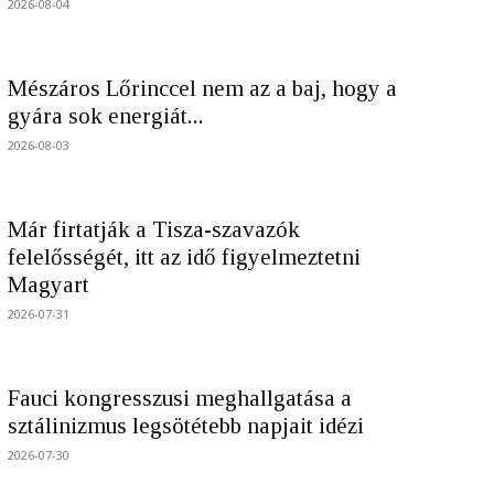
2026-08-04
Mészáros Lőrinccel nem az a baj, hogy a
gyára sok energiát...
2026-08-03
Már firtatják a Tisza-szavazók
felelősségét, itt az idő figyelmeztetni
Magyart
2026-07-31
Fauci kongresszusi meghallgatása a
sztálinizmus legsötétebb napjait idézi
2026-07-30