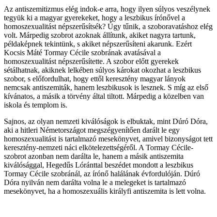
Az antiszemitizmus elég indok-e arra, hogy ilyen súlyos veszélynek
tegyük ki a magyar gyerekeket, hogy a leszbikus írónővel a
homoszexualitást népszerűsítsék? Úgy tűnik, a szoboravatáshoz elég
volt. Márpedig szobrot azoknak állítunk, akiket nagyra tartunk,
példaképnek tekintünk, s akiket népszerűsíteni akarunk. Ezért
Kocsis Máté Tormay Cécile szobrának avatásával a
homoszexualitást népszerűsítette. A szobor előtt gyerekek
sétálhatnak, akiknek lelkében súlyos károkat okozhat a leszbikus
szobor, s előfordulhat, hogy ettől keresztény magyar lányok
nemcsak antiszemiták, hanem leszbikusok is lesznek. S míg az első
kívánatos, a másik a törvény által tiltott. Márpedig a közelben van
iskola és templom is.
Sajnos, az olyan nemzeti kiválóságok is elbuktak, mint Dúró Dóra,
aki a hitleri Németországot megszégyenítően darált le egy
homoszexualitást is tartalmazó mesekönyvet, amivel bizonyságot tett
keresztény-nemzeti náci elkötelezettségéről. A Tormay Cécile-
szobrot azonban nem darálta le, hanem a másik antiszemita
kiválósággal, Hegedűs Lóránttal beszédet mondott a leszbikus
Tormay Cécile szobránál, az írónő halálának évfordulóján. Dúró
Dóra nyilván nem darálta volna le a melegeket is tartalmazó
mesekönyvet, ha a homoszexuális királyfi antiszemita is lett volna.