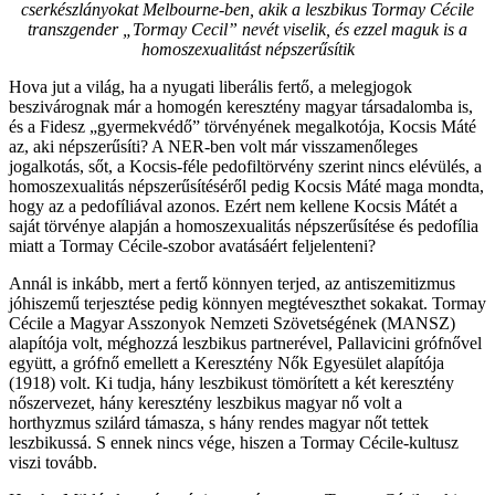
cserkészlányokat Melbourne-ben, akik a leszbikus Tormay Cécile
transzgender „Tormay Cecil” nevét viselik, és ezzel maguk is a
homoszexualitást népszerűsítik
Hova jut a világ, ha a nyugati liberális fertő, a melegjogok
beszivárognak már a homogén keresztény magyar társadalomba is,
és a Fidesz „gyermekvédő” törvényének megalkotója, Kocsis Máté
az, aki népszerűsíti? A NER-ben volt már visszamenőleges
jogalkotás, sőt, a Kocsis-féle pedofiltörvény szerint nincs elévülés, a
homoszexualitás népszerűsítéséről pedig Kocsis Máté maga mondta,
hogy az a pedofíliával azonos. Ezért nem kellene Kocsis Mátét a
saját törvénye alapján a homoszexualitás népszerűsítése és pedofília
miatt a Tormay Cécile-szobor avatásáért feljelenteni?
Annál is inkább, mert a fertő könnyen terjed, az antiszemitizmus
jóhiszemű terjesztése pedig könnyen megtéveszthet sokakat. Tormay
Cécile a Magyar Asszonyok Nemzeti Szövetségének (MANSZ)
alapítója volt, méghozzá leszbikus partnerével, Pallavicini grófnővel
együtt, a grófnő emellett a Keresztény Nők Egyesület alapítója
(1918) volt. Ki tudja, hány leszbikust tömörített a két keresztény
nőszervezet, hány keresztény leszbikus magyar nő volt a
horthyzmus szilárd támasza, s hány rendes magyar nőt tettek
leszbikussá. S ennek nincs vége, hiszen a Tormay Cécile-kultusz
viszi tovább.