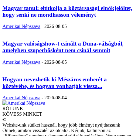
Magyar tanul: eltitkolja a köztársasági elnökjelöltet,
hogy senki ne mondhasson véleményt
Amerikai Népszava
-
2026-08-05
Magyar valóságshow-t csinált a Duna-válságból,
amelyben szuperhősként nem csinál semmit
Amerikai Népszava
-
2026-08-05
Hogyan nevezhetik ki Mészáros emberét a
köztévébe, és hogyan vonhatják vissza...
Amerikai Népszava
-
2026-08-04
RÓLUNK
KÖVESS MINKET
©
Website-unk sütiket használ, hogy jobb élményt nyújthassunk
Önnek, amikor visszatér az oldalra. Kérjük, kattintson az
"Elfogadom" gombra valamennyi süti elfogadásához. Vagy menjen