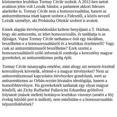
közismerten leszbikus Tormay Cécile szobrát. A 2012-ben tartott
avatáson jelen volt Lezsák Sándor, a parlament akkori fideszes
alaelnöke is. Tormay Cécile nem a homoszexualitása, hanem az
antiszemitizmusa miatt kapott szobrot a Fidesztől, a közös nevező
Lezsák személye, aki Prohászka Ottokár szobrot is avatott.
Ennek alapján törvénymódosítást kellene benyújtani a T. Házban,
hogy aki antiszemita, az lehet homoszexuális, és taníthatja is az
ifjúságot. Vajon Tormay Cécile tarthatna-e órát egy iskolában,
beszélhetne-e a homoszexualitásról és a leszbikus érzelmeiről? Vagy
csak az antiszemitizmusról beszélhetne? Ezek szerint a
homoszexualitásról szóló információ rombolja a keresztény magyar
gyerekeket, az antiszemitizmus pedig építi.
Tormay Cécile tananyagba emelése, mint ahogy azt nemzeti érzelmű
keresztények követelik, sértené-e a magyar törvényeket? Nem az
antiszemitizmussal kapcsolatos törvényekre gondolunk, mert az
antiszemitizmus az Orbán-rezsim hivatalos ideológiája, hanem a
homofóbtörvényre. Ha gyerekeknek tanítanak egy olyan magyar
írónőről, aki Zichy Raffaelné Pallavicini Eduardina grófnővel
folytatott (mások mellett) botrányos leszbikus viszonyt (amiért a férj
évekig húzódó pert is indított), nem minősülne-e a homoszexualitás
népszerűsítésének?