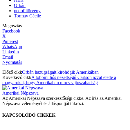
NER
Orbán
pedofiltörvény
Tormay Cécile
Megosztás
Facebook
X
Pinterest
WhatsApp
Linkedin
Email
Nyomtatás
Előző cikk
Orbán hazugságait kiröhögik Amerikában
Következő cikk
A többmilliós nézettségű Carlson azzal etette a
magyarokat, hogy Amerikában nincs sajtószabadság
Amerikai Népszava
Az Amerikai Népszava szerkesztőségi cikke. Az írás az Amerikai
Népszava véleményét és álláspontját tükrözi.
KAPCSOLÓDÓ CIKKEK