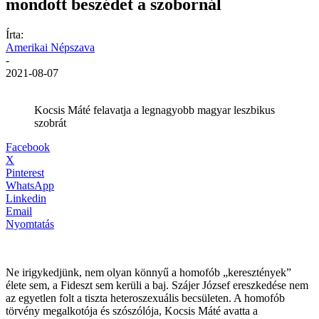
mondott beszédet a szobornál
Írta:
Amerikai Népszava
-
2021-08-07
Kocsis Máté felavatja a legnagyobb magyar leszbikus
szobrát
Facebook
X
Pinterest
WhatsApp
Linkedin
Email
Nyomtatás
Ne irigykedjünk, nem olyan könnyű a homofób „keresztények”
élete sem, a Fideszt sem kerüli a baj. Szájer József ereszkedése nem
az egyetlen folt a tiszta heteroszexuális becsületen. A homofób
törvény megalkotója és szószólója, Kocsis Máté avatta a