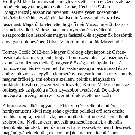
Horthy Miklós kormányzót is megtévesztette Tormay Cécile, aki az
írónőnek nagy támogatója volt. Tormay Cécile 1932-ben
„Magyarország asszonyai nevében” személyesen köszöntötte
üdvözlő beszéddel és ajándékkal Benito Mussolinit és az olasz
fasizmust.
Magáról kijelentette, hogy ő már Mussolini előtt fasiszta
eszméket vallott. Mi lesz, ha ennek nyomán észrevétlenül
elszaporodnak a leszbikus magyar fasiszták, és egyszer ők köszöntik
a magyar nők nevében Orbán Viktort, mint elődjük Mussolinit?
Tormay Cécile 2012-ben Magyar Örökség díjat kapott az Orbán-
rezsim alatt, ami azt jelenti, hogy a homoszexualitás (a fasizmus és
az antiszemitizmus mellett) magyar örökség, amit ápolni kell. A
homoszexualitás (és ezen belül a leszbikusság) a fasizmussal és az
antiszemitizmussal együtt a keresztény magyar identitás része, amely
magyar örökség, ami ebben a szellemi-politikai irányzatban
öröklődik tovább egészen Szájer Józsefig. Kocsis Máté is ennek az
örökségnek az ápolója a Tormay-szobor avatásával. De akkor
mivégre a törvény, ami ezek szerint róluk és ellenük szól?
A homoszexualitást ugyanis a Fideszen (és szellemi elődjén, a
horthyzmuson) kívül még soha egyetlen politikai erő sem emelte
politikai rangra, nem díjazta, nem adott érte kitüntetést, nem állított
szobrot érte. Nyilván ezért nevezik nemzetellenesnek a liberális
demokrata pártokat, mert ők mindezt a fideszesek és nem fideszesek
magánügyének tekintik, és nem tartják a nemzeti identitáshoz