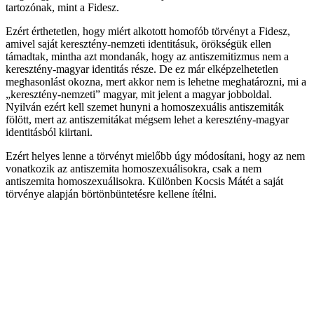
tartozónak, mint a Fidesz.
Ezért érthetetlen, hogy miért alkotott homofób törvényt a Fidesz,
amivel saját keresztény-nemzeti identitásuk, örökségük ellen
támadtak, mintha azt mondanák, hogy az antiszemitizmus nem a
keresztény-magyar identitás része. De ez már elképzelhetetlen
meghasonlást okozna, mert akkor nem is lehetne meghatározni, mi a
„keresztény-nemzeti” magyar, mit jelent a magyar jobboldal.
Nyilván ezért kell szemet hunyni a homoszexuális antiszemiták
fölött, mert az antiszemitákat mégsem lehet a keresztény-magyar
identitásból kiirtani.
Ezért helyes lenne a törvényt mielőbb úgy módosítani, hogy az nem
vonatkozik az antiszemita homoszexuálisokra, csak a nem
antiszemita homoszexuálisokra. Különben Kocsis Mátét a saját
törvénye alapján börtönbüntetésre kellene ítélni.