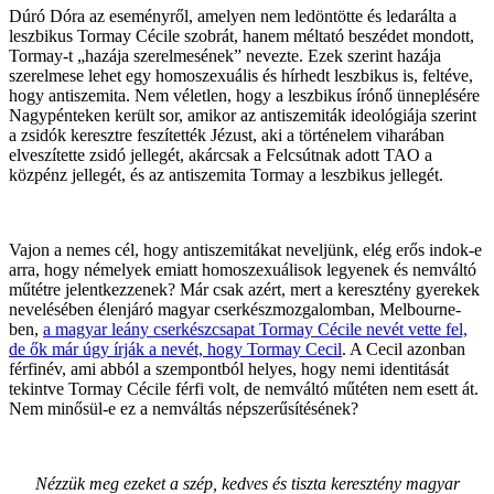
Dúró Dóra az eseményről, amelyen nem ledöntötte és ledarálta a
leszbikus Tormay Cécile szobrát, hanem méltató beszédet mondott,
Tormay-t „hazája szerelmesének” nevezte. Ezek szerint hazája
szerelmese lehet egy homoszexuális és hírhedt leszbikus is, feltéve,
hogy antiszemita. Nem véletlen, hogy a leszbikus írónő ünneplésére
Nagypénteken került sor, amikor az antiszemiták ideológiája szerint
a zsidók keresztre feszítették Jézust, aki a történelem viharában
elveszítette zsidó jellegét, akárcsak a Felcsútnak adott TAO a
közpénz jellegét, és az antiszemita Tormay a leszbikus jellegét.
Vajon a nemes cél, hogy antiszemitákat neveljünk, elég erős indok-e
arra, hogy némelyek emiatt homoszexuálisok legyenek és nemváltó
műtétre jelentkezzenek? Már csak azért, mert a keresztény gyerekek
nevelésében élenjáró magyar cserkészmozgalomban, Melbourne-
ben,
a magyar leány cserkészcsapat Tormay Cécile nevét vette fel,
de ők már úgy írják a nevét, hogy Tormay Cecil
. A Cecil azonban
férfinév, ami abból a szempontból helyes, hogy nemi identitását
tekintve Tormay Cécile férfi volt, de nemváltó műtéten nem esett át.
Nem minősül-e ez a nemváltás népszerűsítésének?
Nézzük meg ezeket a szép, kedves és tiszta keresztény magyar