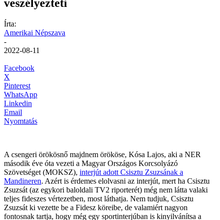
veszélyezteti
Írta:
Amerikai Népszava
-
2022-08-11
Facebook
X
Pinterest
WhatsApp
Linkedin
Email
Nyomtatás
A csengeri örökösnő majdnem örököse, Kósa Lajos, aki a NER
második éve óta vezeti a Magyar Országos Korcsolyázó
Szövetséget (MOKSZ),
interjút adott Csisztu Zsuzsának a
Mandineren
. Azért is érdemes elolvasni az interjút, mert ha Csisztu
Zsuzsát (az egykori baloldali TV2 riporterét) még nem látta valaki
teljes fideszes vértezetben, most láthatja. Nem tudjuk, Csisztu
Zsuzsát ki vezette be a Fidesz köreibe, de valamiért nagyon
fontosnak tartja, hogy még egy sportinterjúban is kinyilvánítsa a