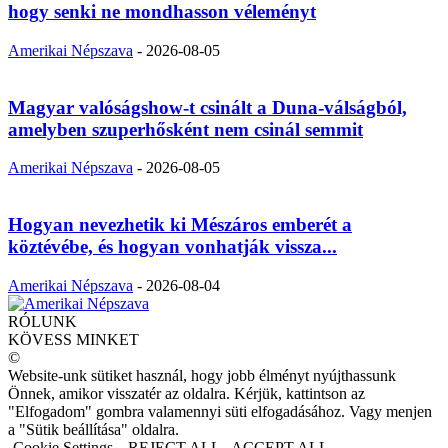
hogy senki ne mondhasson véleményt
Amerikai Népszava
-
2026-08-05
Magyar valóságshow-t csinált a Duna-válságból,
amelyben szuperhősként nem csinál semmit
Amerikai Népszava
-
2026-08-05
Hogyan nevezhetik ki Mészáros emberét a
köztévébe, és hogyan vonhatják vissza...
Amerikai Népszava
-
2026-08-04
RÓLUNK
KÖVESS MINKET
©
Website-unk sütiket használ, hogy jobb élményt nyújthassunk
Önnek, amikor visszatér az oldalra. Kérjük, kattintson az
"Elfogadom" gombra valamennyi süti elfogadásához. Vagy menjen
a "Sütik beállítása" oldalra.
Cookie Settings
REJECT ALL
ACCEPT ALL