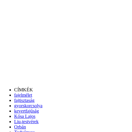
CÍMKÉK
fajelmélet
fajtisztaság
gyorskorcsolya
kevertfajúság
Kósa Lajos
Liu-testvérek
Orbán