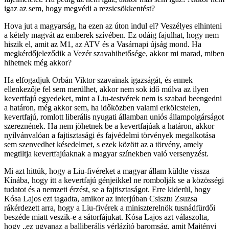
igaz az sem, hogy megvédi a rezsicsökkentést?
Hova jut a magyarság, ha ezen az úton indul el? Veszélyes elhinteni
a kétely magvát az emberek szívében. Ez odáig fajulhat, hogy nem
hiszik el, amit az M1, az ATV és a Vasárnapi újság mond. Ha
megkérdőjeleződik a Vezér szavahihetősége, akkor mi marad, miben
hihetnek még akkor?
Ha elfogadjuk Orbán Viktor szavainak igazságát, és ennek
ellenkezője fel sem merülhet, akkor nem sok idő múlva az ilyen
kevertfajú egyedeket, mint a Liu-testvérek nem is szabad beengedni
a határon, még akkor sem, ha időközben valami erkölcstelen,
kevertfajú, romlott liberális nyugati államban uniós állampolgárságot
szereznének. Ha nem jöhetnek be a kevertfajúak a határon, akkor
nyilvánvalóan a fajtisztasági és fajvédelmi törvények megalkotása
sem szenvedhet késedelmet, s ezek között az a törvény, amely
megtiltja kevertfajúaknak a magyar színekben való versenyzést.
Mi azt hittük, hogy a Liu-fivéreket a magyar állam küldte vissza
Kínába, hogy itt a kevertfajú génjeikkel ne rombolják se a közösségi
tudatot és a nemzeti érzést, se a fajtisztaságot. Erre kiderül, hogy
Kósa Lajos ezt tagadta, amikor az interjúban Csisztu Zsuzsa
rákérdezett arra, hogy a Liu-fivérek a miniszterelnök tusnádfürdői
beszéde miatt veszik-e a sátorfájukat. Kósa Lajos azt válaszolta,
hogy „ez ugyanaz a balliberális vérlázító baromság, amit Majtényi