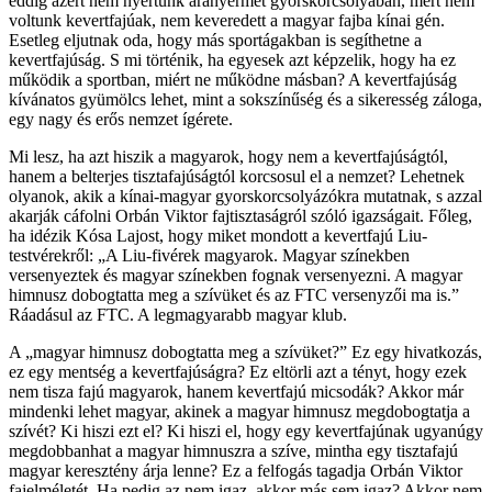
eddig azért nem nyertünk aranyérmet gyorskorcsolyában, mert nem
voltunk kevertfajúak, nem keveredett a magyar fajba kínai gén.
Esetleg eljutnak oda, hogy más sportágakban is segíthetne a
kevertfajúság. S mi történik, ha egyesek azt képzelik, hogy ha ez
működik a sportban, miért ne működne másban? A kevertfajúság
kívánatos gyümölcs lehet, mint a sokszínűség és a sikeresség záloga,
egy nagy és erős nemzet ígérete.
Mi lesz, ha azt hiszik a magyarok, hogy nem a kevertfajúságtól,
hanem a belterjes tisztafajúságtól korcsosul el a nemzet? Lehetnek
olyanok, akik a kínai-magyar gyorskorcsolyázókra mutatnak, s azzal
akarják cáfolni Orbán Viktor fajtisztaságról szóló igazságait. Főleg,
ha idézik Kósa Lajost, hogy miket mondott a kevertfajú Liu-
testvérekről: „A Liu-fivérek magyarok. Magyar színekben
versenyeztek és magyar színekben fognak versenyezni. A magyar
himnusz dobogtatta meg a szívüket és az FTC versenyzői ma is.”
Ráadásul az FTC. A legmagyarabb magyar klub.
A „magyar himnusz dobogtatta meg a szívüket?” Ez egy hivatkozás,
ez egy mentség a kevertfajúságra? Ez eltörli azt a tényt, hogy ezek
nem tisza fajú magyarok, hanem kevertfajú micsodák? Akkor már
mindenki lehet magyar, akinek a magyar himnusz megdobogtatja a
szívét? Ki hiszi ezt el? Ki hiszi el, hogy egy kevertfajúnak ugyanúgy
megdobbanhat a magyar himnuszra a szíve, mintha egy tisztafajú
magyar keresztény árja lenne? Ez a felfogás tagadja Orbán Viktor
fajelméletét. Ha pedig az nem igaz, akkor más sem igaz? Akkor nem