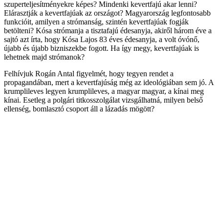
szuperteljesítményekre képes? Mindenki kevertfajú akar lenni?
Elárasztják a kevertfajúak az országot? Magyarország legfontosabb
funkcióit, amilyen a strómanság, szintén kevertfajúak fogják
betölteni? Kósa strómanja a tisztafajú édesanyja, akiről három éve a
sajtó azt írta, hogy Kósa Lajos 83 éves édesanyja, a volt óvónő,
újabb és újabb bizniszekbe fogott. Ha így megy, kevertfajúak is
lehetnek majd strómanok?
Felhívjuk Rogán Antal figyelmét, hogy tegyen rendet a
propagandában, mert a kevertfajúság még az ideológiában sem jó. A
krumplileves legyen krumplileves, a magyar magyar, a kínai meg
kínai. Esetleg a polgári titkosszolgálat vizsgálhatná, milyen belső
ellenség, bomlasztó csoport áll a lázadás mögött?