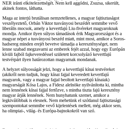
NER iránti elkötelezettségét. Nem kell aggódni, Zsuzsa, sikerült,
akinek fontos, láthatta.
Maga az interjú brutálisan nemzetellenes, a magyar fajtisztaságot
veszélyeztető, Orbán Viktor tusványosi beszédét semmibe vevő
liberális mocsok, amely a kevertfajú Liu-fivéreket magyaroknak
mondja. Amikor ilyen súlyos támadások érik Magyarországot és a
magyar népet a tusványosi beszéd miatt, mint most, amikor a Soros-
hadsereg minden erejét bevetve támadja a kereszténységet, nem
lenne szabad megzavarni az emberek fejét azzal, hogy egy Európán
kívüli fajból fajkeveredéssel született korcsolyázó kevertfajú
testvérpárt ilyen határozottan magyarnak mondanak.
A helyzet súlyosságát jelzi, hogy a kevertfajú kínai testvéreket
(akikről nem tudjuk, hogy kínai fajjal keveredett kevertfajú
magyarok, vagy a magyar fajjal beoltott kevertfajú kínaiak)
magyarságát Kósa Lajos, a Fidesz alelnöke nyilvánította ki, mintha
nem lennének kínai fajjal fertőzve, s mintha tiszta fajú keresztény
magyar árják lennének. Nem hunyhatunk szemet, amikor a
legkiválóbbak is elesnek. Nem mehetünk el szótlanul fajtisztasági
szempontokat semmibe vevő kijelentések mellett, még akkor sem,
ha olimpiai-, világ- és Európa-bajnokokról van szó.