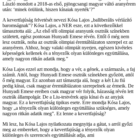
László mondott a 2018-as első, pjöngcsangi magyar váltó aranyérem
után: ‘minek örülünk, hiszen kínaiak nyerték’?”
A kevertfajúság felvetését nevezi Kósa Lajos „balliberális vérlázító
baromságnak”? Kósa Lajos, a NER esze, ezt a következőkkel
támasztotta alá: „Az első téli olimpiai aranyunk osztrák színekben
született, egész pontosan Hunyadi Emese révén. Ettől ő még nem
lesz osztrák, noha az osztrák olimpiai éremtáblázaton szerepel ez az
aranyérem. Ahhoz, hogy valaki olimpiát nyerjen, egészen kivételes
képességek kellenek és a tényezők olyan különleges együttállása,
amely nagyon ritkán adatik meg.”
Kósa Lajos ezzel azt mondja, hogy a vér, a gének, a származás, a faj
számít. Attól, hogy Hunyadi Emese osztrák színekben győzött, attól
ő még magyar. Ez azonban azt támasztja alá, hogy a két Liu fiú
pedig kínai, csak magyar éremtáblázaton szerepelnek az érmeik. De
Hunyadi Emese ereiben csak magyar vér folyik, házasság révén lett
osztrák állampolgár. De a Liu-testvérek apja kínai és az anyjuk
magyar. Ez a kevertfajúság tipikus esete. Erre mondja Kósa Lajos,
hogy „a tényezők olyan különleges együttállása szükséges, amely
nagyon ritkán adatik meg”. Ez lenne a kevertfajúság?
Mi lesz, ha Kósa Lajos nyilatkozata megnyitja a gátat, s arról győzi
meg az embereket, hogy a kevertfajúság a tényezők olyan
különleges és szerencsés együttállását adja, ami