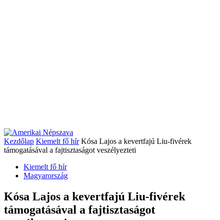
Kezdőlap
Kiemelt fő hír
Kósa Lajos a kevertfajú Liu-fivérek
támogatásával a fajtisztaságot veszélyezteti
Kiemelt fő hír
Magyarország
Kósa Lajos a kevertfajú Liu-fivérek
támogatásával a fajtisztaságot