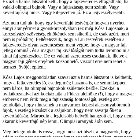
Ez azt a hamis látszatot kelti, hogy a fajkeveredés elfogadható, ha
valaki olimpiai bajnok. Vagy a fajtisztaság nem számít. Vagy
kevertfajúság nincs. Vagy kifejezetten jó. Ez a legveszélyesebb.
Azt nem tudjuk, hogy egy kevertfajú testvérpár hogyan nyerhet
ennyi aranyérmet a gyorskorcsolyában (ez még Kósa Lajosnak, a
korcsolyázó szövetség elnökének sem sikerült, de csak azért, mert
nem is próbálta). Feltételezzük, hogy a Liu-testvérek esetében a
fajkeveredés olyan szerencsésen ment végbe, hogy a magyar faji
jelleg dominál, és a magyar faj kiválóságát nem tudta lerombolni a
kínai faj génkészlete. De ez valami szerencsés csodának, illetve a
magyar faji gének erejének köszönhető, viszont erre nem lehet a
nemzet jövőjét építeni.
Kósa Lajos meggondolatlan szavai azt a hamis látszatot is kelthetik,
hogy a fajkeveredés jó, esetleg még hasznos is, de semmiképpen
nem káros, ha olimpiai bajnokok születnek belőle. Ezekkel a
nyilatkozataival azt kockáztatja a Fidesz alelnöke (!), hogy a magyar
emberek nem értik meg a fajtisztaság fontosságát, esetleg azt
gondolják, hogy nincsenek a magyarhoz képest alacsonyabbrendű
fajok, s esetleg kicsúszik a szájukon, hogy nem zavarja őket a
kevertfajúság. Márpedig a legfelsőbb helyről hangzott el, hogy nem
akarunk kevertfajú nép lenni. Olimpiai aranyak árán sem.
Még belegondolni is rossz, hogy most azt hiszik a magyarok, hogy