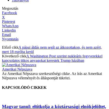
Tudványos
Megosztás
Facebook
X
Pinterest
WhatsApp
Linkedin
Email
Nyomtatás
Előző cikk
A pápai áldás nem segít az átkozottakon, és nem azért,
mert 18 euróba kerül
Következő cikk
A Washington Post szerint nukleáris fegyverekkel
kapcsolatos titkos anyagokat kerestek Trump házában
Amerikai Népszava
Az Amerikai Népszava szerkesztőségi cikke. Az írás az Amerikai
Népszava véleményét és álláspontját tükrözi.
KAPCSOLÓDÓ CIKKEK
Magyar tanul: eltitkolja a köztársasági elnökjelöltet,