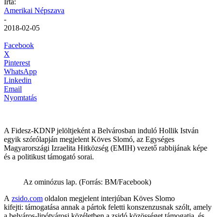
Írta:
Amerikai Népszava
-
2018-02-05
Facebook
X
Pinterest
WhatsApp
Linkedin
Email
Nyomtatás
A Fidesz-KDNP jelöltjeként a Belvárosban induló Hollik István
egyik szórólapján megjelent Köves Slomó, az Egységes
Magyarországi Izraelita Hitközség (EMIH) vezető rabbijának képe
és a politikust támogató sorai.
Az ominózus lap. (Forrás: BM/Facebook)
A
zsido.com
oldalon megjelent interjúban Köves Slomo
kifejti: támogatása annak a pártok feletti konszenzusnak szólt, amely
a belváros-lipótvárosi közéletben a zsidó közösséget támogatja, és