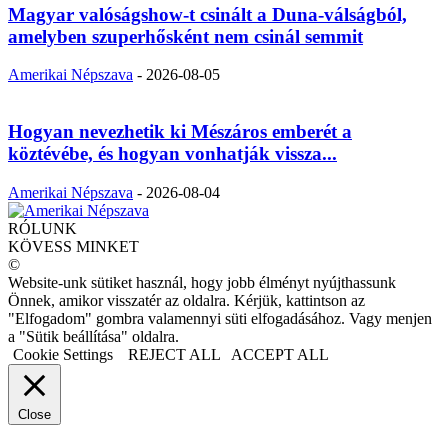
Magyar valóságshow-t csinált a Duna-válságból,
amelyben szuperhősként nem csinál semmit
Amerikai Népszava
-
2026-08-05
Hogyan nevezhetik ki Mészáros emberét a
köztévébe, és hogyan vonhatják vissza...
Amerikai Népszava
-
2026-08-04
RÓLUNK
KÖVESS MINKET
©
Website-unk sütiket használ, hogy jobb élményt nyújthassunk
Önnek, amikor visszatér az oldalra. Kérjük, kattintson az
"Elfogadom" gombra valamennyi süti elfogadásához. Vagy menjen
a "Sütik beállítása" oldalra.
Cookie Settings
REJECT ALL
ACCEPT ALL
Close