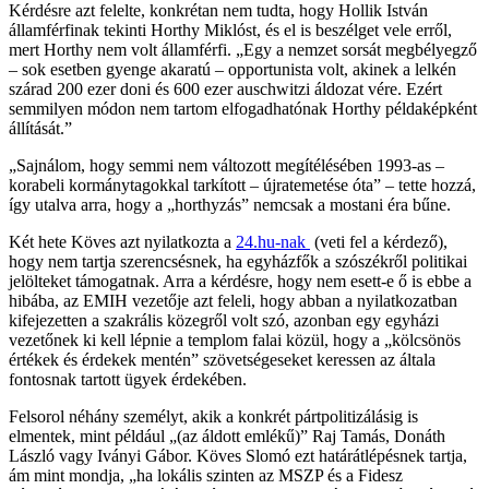
Kérdésre azt felelte, konkrétan nem tudta, hogy Hollik István
államférfinak tekinti Horthy Miklóst, és el is beszélget vele erről,
mert Horthy nem volt államférfi. „Egy a nemzet sorsát megbélyegző
– sok esetben gyenge akaratú – opportunista volt, akinek a lelkén
szárad 200 ezer doni és 600 ezer auschwitzi áldozat vére. Ezért
semmilyen módon nem tartom elfogadhatónak Horthy példaképként
állítását.”
„Sajnálom, hogy semmi nem változott megítélésében 1993-as –
korabeli kormánytagokkal tarkított – újratemetése óta” – tette hozzá,
így utalva arra, hogy a „horthyzás” nemcsak a mostani éra bűne.
Két hete Köves azt nyilatkozta a
24.hu-nak
(veti fel a kérdező),
hogy nem tartja szerencsésnek, ha egyházfők a szószékről politikai
jelölteket támogatnak. Arra a kérdésre, hogy nem esett-e ő is ebbe a
hibába, az EMIH vezetője azt feleli, hogy abban a nyilatkozatban
kifejezetten a szakrális közegről volt szó, azonban egy egyházi
vezetőnek ki kell lépnie a templom falai közül, hogy a „kölcsönös
értékek és érdekek mentén” szövetségeseket keressen az általa
fontosnak tartott ügyek érdekében.
Felsorol néhány személyt, akik a konkrét pártpolitizálásig is
elmentek, mint például „(az áldott emlékű)” Raj Tamás, Donáth
László vagy Iványi Gábor. Köves Slomó ezt határátlépésnek tartja,
ám mint mondja, „ha lokális szinten az MSZP és a Fidesz