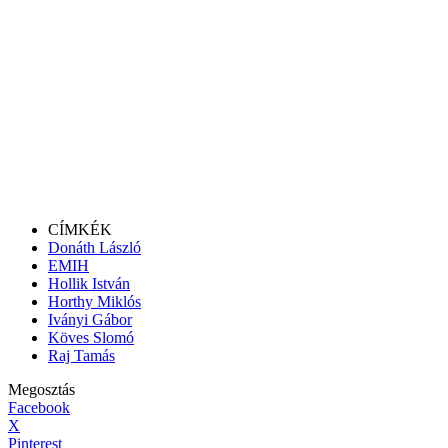
CÍMKÉK
Donáth László
EMIH
Hollik István
Horthy Miklós
Iványi Gábor
Köves Slomó
Raj Tamás
Megosztás
Facebook
X
Pinterest