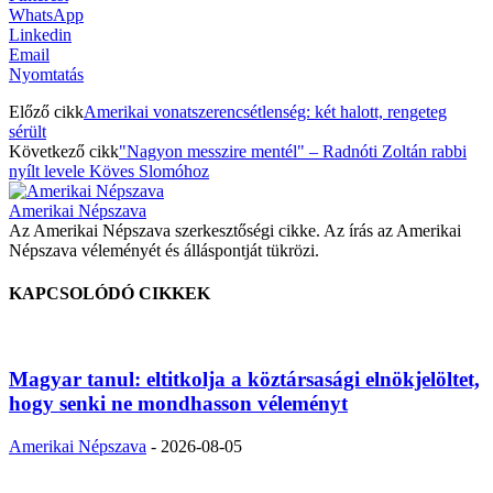
WhatsApp
Linkedin
Email
Nyomtatás
Előző cikk
Amerikai vonatszerencsétlenség: két halott, rengeteg
sérült
Következő cikk
"Nagyon messzire mentél" – Radnóti Zoltán rabbi
nyílt levele Köves Slomóhoz
Amerikai Népszava
Az Amerikai Népszava szerkesztőségi cikke. Az írás az Amerikai
Népszava véleményét és álláspontját tükrözi.
KAPCSOLÓDÓ CIKKEK
Magyar tanul: eltitkolja a köztársasági elnökjelöltet,
hogy senki ne mondhasson véleményt
Amerikai Népszava
-
2026-08-05