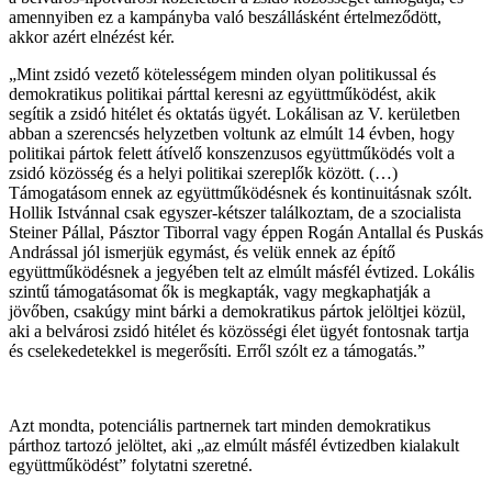
amennyiben ez a kampányba való beszállásként értelmeződött,
akkor azért elnézést kér.
„Mint zsidó vezető kötelességem minden olyan politikussal és
demokratikus politikai párttal keresni az együttműködést, akik
segítik a zsidó hitélet és oktatás ügyét. Lokálisan az V. kerületben
abban a szerencsés helyzetben voltunk az elmúlt 14 évben, hogy
politikai pártok felett átívelő konszenzusos együttműködés volt a
zsidó közösség és a helyi politikai szereplők között. (…)
Támogatásom ennek az együttműködésnek és kontinuitásnak szólt.
Hollik Istvánnal csak egyszer-kétszer találkoztam, de a szocialista
Steiner Pállal, Pásztor Tiborral vagy éppen Rogán Antallal és Puskás
Andrással jól ismerjük egymást, és velük ennek az építő
együttműködésnek a jegyében telt az elmúlt másfél évtized. Lokális
szintű támogatásomat ők is megkapták, vagy megkaphatják a
jövőben, csakúgy mint bárki a demokratikus pártok jelöltjei közül,
aki a belvárosi zsidó hitélet és közösségi élet ügyét fontosnak tartja
és cselekedetekkel is megerősíti. Erről szólt ez a támogatás.”
Azt mondta, potenciális partnernek tart minden demokratikus
párthoz tartozó jelöltet, aki „az elmúlt másfél évtizedben kialakult
együttműködést” folytatni szeretné.