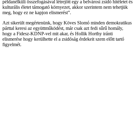
példanélküli összefogásával létrejött egy a belvárosi zsidó hitéletet és
kulturális életet támogató környezet, akkor szerintem nem tehetjük
meg, hogy ez ne kapjon elismerést”.
Azt sikerült megértenünk, hogy Köves Slomó minden demokratikus
párttal keresi az együttműködést, már csak azt fedi sűrű homály,
hogy a Fidesz-KDNP-vel mit akar, és Hollik Horthy iránti
elismerése hogy kerülhette el a zsidóság érdekeit szem előtt tartó
figyelmét.