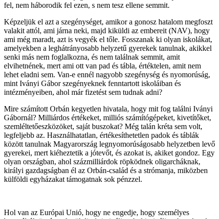
fel, nem háborodik fel ezen, s nem tesz ellene semmit.
Képzeljük el azt a szegénységet, amikor a gonosz hatalom megfoszt
valakit attól, ami járna neki, majd kiküldi az embereit (NAV), hogy
ami még maradt, azt is vegyék el tőle. Fosszanak ki olyan iskolákat,
amelyekben a leghátrányosabb helyzetű gyerekek tanulnak, akikkel
senki más nem foglalkozna, és nem találnak semmit, amit
elvihetnének, mert ami ott van pad és tábla, értéktelen, amit nem
lehet eladni sem. Van-e ennél nagyobb szegénység és nyomorúság,
mint Iványi Gábor szegényeknek fenntartott iskoláiban és
intézményeiben, ahol már fizetést sem tudnak adni?
Mire számított Orbán kegyetlen hivatala, hogy mit fog találni Iványi
Gábornál? Milliárdos értékeket, milliós számítógépeket, kivetítőket,
szemléltetőeszközöket, saját buszokat? Még talán kréta sem volt,
legfeljebb az. Használhatatlan, értékesíthetetlen padok és táblák
között tanulnak Magyarország legnyomorúságosabb helyzetben levő
gyerekei, mert kiéheztetik a jótevőt, és azokat is, akiket gondoz. Egy
olyan országban, ahol százmilliárdok röpködnek oligarcháknak,
királyi gazdagságban él az Orbán-család és a strómanja, miközben
külföldi egyházakat támogatnak sok pénzzel.
Hol van az Európai Unió, hogy ne engedje, hogy személyes