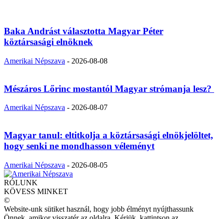
Baka Andrást választotta Magyar Péter
köztársasági elnöknek
Amerikai Népszava
-
2026-08-08
Mészáros Lőrinc mostantól Magyar strómanja lesz?
Amerikai Népszava
-
2026-08-07
Magyar tanul: eltitkolja a köztársasági elnökjelöltet,
hogy senki ne mondhasson véleményt
Amerikai Népszava
-
2026-08-05
RÓLUNK
KÖVESS MINKET
©
Website-unk sütiket használ, hogy jobb élményt nyújthassunk
Önnek, amikor visszatér az oldalra. Kérjük, kattintson az