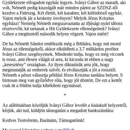
Gyülekezete elfogadott egyház legyen. Iványi Gábor az maradt, aki
volt, Németh pedig kiszolgált már minden pártot az SZDSZ-től
kezdve a Fideszig. Két életút, két karakter, két különböző egyház.
Vajon melyik jár a keskeny ösvényen? Melyik Jézus Krisztus
egyháza? Nemrég Németh megszavaztatta az ifjúsági nyári tábora
résztvevőit, kit tartanak a Hit Gyülekezete ellenségeinek? Iványi
Gábor a megtisztelő második helyen végzett. Vajon miért?
De ha Németh Sándor emlékszik még a Bibliára, hogy mit mond
Jézus az ellenségekről, akkor elküldheti a 3,7 milliárdos profitot
Iványi Gábor szegényeinek. Mindenki tudja, hogy ez még viccnek
is rossz, ami élesen világít rá arra, ki kicsoda itt ebben a nagy
„keresztény” országban. Az ilyen diktatúrák arra jók, hogy
megmutatják az emberek szívét, és elválasztják a jót a rossztól.
Németh a pénzt választja például Jézus Krisztus tanítása helyett. S
biztosan meg van győződve róla, hogy jól döntött. De ezt a kettőt
csak itt a földön tudja kibékíteni egymással.
*
Az alábbiakban közöljük Iványi Gábor levelét a kialakult helyzetről,
kérjük, aki tud, küldjön támogatást a megadott bankszámlára:
Kedves Testvéreim, Barátaim, Támogatóink!