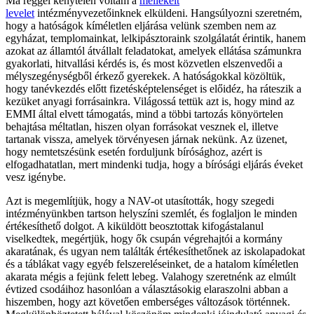
Ma reggel kénytelen voltam a
mellékelt
levelet
intézményvezetőinknek elküldeni. Hangsúlyozni szeretném,
hogy a hatóságok kíméletlen eljárása velünk szemben nem az
egyházat, templomainkat, lelkipásztoraink szolgálatát érintik, hanem
azokat az államtól átvállalt feladatokat, amelyek ellátása számunkra
gyakorlati, hitvallási kérdés is, és most közvetlen elszenvedői a
mélyszegénységből érkező gyerekek. A hatóságokkal közöltük,
hogy tanévkezdés előtt fizetésképtelenséget is előidéz, ha ráteszik a
kezüket anyagi forrásainkra. Világossá tettük azt is, hogy mind az
EMMI által elvett támogatás, mind a többi tartozás könyörtelen
behajtása méltatlan, hiszen olyan forrásokat vesznek el, illetve
tartanak vissza, amelyek törvényesen járnak nekünk. Az üzenet,
hogy nemtetszésünk esetén forduljunk bírósághoz, azért is
elfogadhatatlan, mert mindenki tudja, hogy a bírósági eljárás éveket
vesz igénybe.
Azt is megemlítjük, hogy a NAV-ot utasították, hogy szegedi
intézményünkben tartson helyszíni szemlét, és foglaljon le minden
értékesíthető dolgot. A kiküldött beosztottak kifogástalanul
viselkedtek, megértjük, hogy ők csupán végrehajtói a kormány
akaratának, és ugyan nem találták értékesíthetőnek az iskolapadokat
és a táblákat vagy egyéb felszereléseinket, de a hatalom kíméletlen
akarata mégis a fejünk felett lebeg. Valahogy szeretnénk az elmúlt
évtized csodáihoz hasonlóan a választásokig elaraszolni abban a
hiszemben, hogy azt követően emberséges változások történnek.