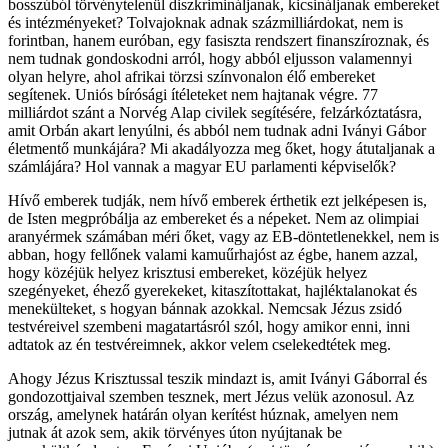
bosszúból törvénytelenül diszkrimináljanak, kicsináljanak embereket
és intézményeket? Tolvajoknak adnak százmilliárdokat, nem is
forintban, hanem euróban, egy fasiszta rendszert finanszíroznak, és
nem tudnak gondoskodni arról, hogy abból eljusson valamennyi
olyan helyre, ahol afrikai törzsi színvonalon élő embereket
segítenek. Uniós bírósági ítéleteket nem hajtanak végre. 77
milliárdot szánt a Norvég Alap civilek segítésére, felzárkóztatásra,
amit Orbán akart lenyúlni, és abból nem tudnak adni Iványi Gábor
életmentő munkájára? Mi akadályozza meg őket, hogy átutaljanak a
számlájára? Hol vannak a magyar EU parlamenti képviselők?
Hívő emberek tudják, nem hívő emberek érthetik ezt jelképesen is,
de Isten megpróbálja az embereket és a népeket. Nem az olimpiai
aranyérmek számában méri őket, vagy az EB-döntetlenekkel, nem is
abban, hogy fellőnek valami kamuűrhajóst az égbe, hanem azzal,
hogy közéjük helyez krisztusi embereket, közéjük helyez
szegényeket, éhező gyerekeket, kitaszítottakat, hajléktalanokat és
menekülteket, s hogyan bánnak azokkal. Nemcsak Jézus zsidó
testvéreivel szembeni magatartásról szól, hogy amikor enni, inni
adtatok az én testvéreimnek, akkor velem cselekedtétek meg.
Ahogy Jézus Krisztussal teszik mindazt is, amit Iványi Gáborral és
gondozottjaival szemben tesznek, mert Jézus velük azonosul. Az
ország, amelynek határán olyan kerítést húznak, amelyen nem
jutnak át azok sem, akik törvényes úton nyújtanak be