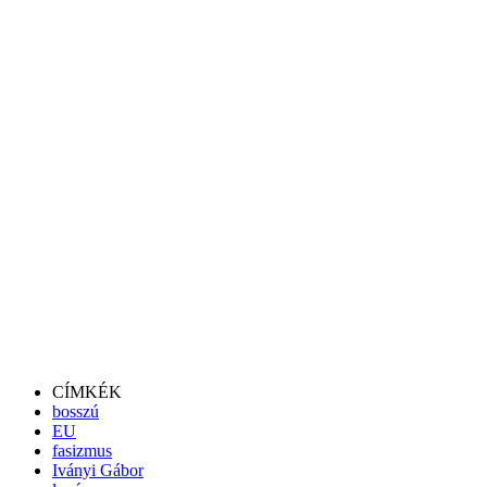
CÍMKÉK
bosszú
EU
fasizmus
Iványi Gábor