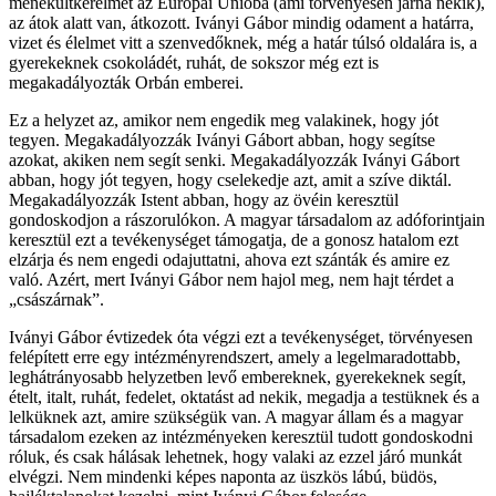
menekültkérelmet az Európai Unióba (ami törvényesen járna nekik),
az átok alatt van, átkozott. Iványi Gábor mindig odament a határra,
vizet és élelmet vitt a szenvedőknek, még a határ túlsó oldalára is, a
gyerekeknek csokoládét, ruhát, de sokszor még ezt is
megakadályozták Orbán emberei.
Ez a helyzet az, amikor nem engedik meg valakinek, hogy jót
tegyen. Megakadályozzák Iványi Gábort abban, hogy segítse
azokat, akiken nem segít senki. Megakadályozzák Iványi Gábort
abban, hogy jót tegyen, hogy cselekedje azt, amit a szíve diktál.
Megakadályozzák Istent abban, hogy az övéin keresztül
gondoskodjon a rászorulókon. A magyar társadalom az adóforintjain
keresztül ezt a tevékenységet támogatja, de a gonosz hatalom ezt
elzárja és nem engedi odajuttatni, ahova ezt szánták és amire ez
való. Azért, mert Iványi Gábor nem hajol meg, nem hajt térdet a
„császárnak”.
Iványi Gábor évtizedek óta végzi ezt a tevékenységet, törvényesen
felépített erre egy intézményrendszert, amely a legelmaradottabb,
leghátrányosabb helyzetben levő embereknek, gyerekeknek segít,
ételt, italt, ruhát, fedelet, oktatást ad nekik, megadja a testüknek és a
lelküknek azt, amire szükségük van. A magyar állam és a magyar
társadalom ezeken az intézményeken keresztül tudott gondoskodni
róluk, és csak hálásak lehetnek, hogy valaki az ezzel járó munkát
elvégzi. Nem mindenki képes naponta az üszkös lábú, büdös,