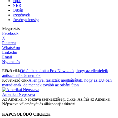
lopás
NER
Orbán
szegények
törvénytelenség
Megosztás
Facebook
X
Pinterest
WhatsApp
Linkedin
Email
Nyomtatás
Előző cikk
Orbán hazudott a Fox News-nak, hogy az ellenfeleik
antiszemiták és nem ők
Következő cikk
A lengyel fasiszták meghátráltak, hogy az EU-ban
maradjanak, de mennek tovább az orbáni úton
Amerikai Népszava
Az Amerikai Népszava szerkesztőségi cikke. Az írás az Amerikai
Népszava véleményét és álláspontját tükrözi.
KAPCSOLÓDÓ CIKKEK