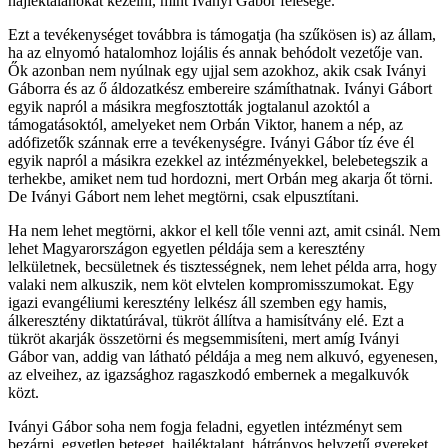
hajléktalanokat kezelni, mint Iványi Gábor felesége.
Ezt a tevékenységet továbbra is támogatja (ha szűkösen is) az állam,
ha az elnyomó hatalomhoz lojális és annak behódolt vezetője van.
Ők azonban nem nyúlnak egy ujjal sem azokhoz, akik csak Iványi
Gáborra és az ő áldozatkész embereire számíthatnak. Iványi Gábort
egyik napról a másikra megfosztották jogtalanul azoktól a
támogatásoktól, amelyeket nem Orbán Viktor, hanem a nép, az
adófizetők szánnak erre a tevékenységre. Iványi Gábor tíz éve él
egyik napról a másikra ezekkel az intézményekkel, belebetegszik a
terhekbe, amiket nem tud hordozni, mert Orbán meg akarja őt törni.
De Iványi Gábort nem lehet megtörni, csak elpusztítani.
Ha nem lehet megtörni, akkor el kell tőle venni azt, amit csinál. Nem
lehet Magyarországon egyetlen példája sem a keresztény
lelkületnek, becsületnek és tisztességnek, nem lehet példa arra, hogy
valaki nem alkuszik, nem köt elvtelen kompromisszumokat. Egy
igazi evangéliumi keresztény lelkész áll szemben egy hamis,
álkeresztény diktatúrával, tükröt állítva a hamisítvány elé. Ezt a
tükröt akarják összetörni és megsemmisíteni, mert amíg Iványi
Gábor van, addig van látható példája a meg nem alkuvó, egyenesen,
az elveihez, az igazsághoz ragaszkodó embernek a megalkuvók
közt.
Iványi Gábor soha nem fogja feladni, egyetlen intézményt sem
bezárni, egyetlen beteget, hajléktalant, hátrányos helyzetű gyereket