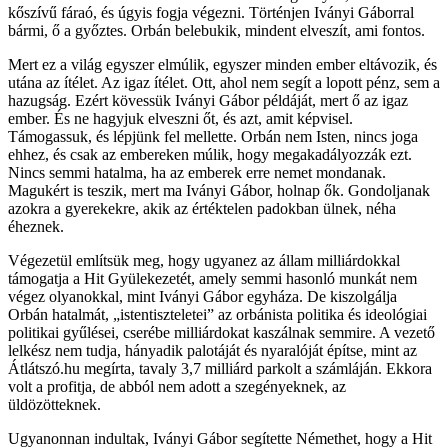
kőszívű fáraó, és úgyis fogja végezni. Történjen Iványi Gáborral
bármi, ő a győztes. Orbán belebukik, mindent elveszít, ami fontos.
Mert ez a világ egyszer elmúlik, egyszer minden ember eltávozik, és
utána az ítélet. Az igaz ítélet. Ott, ahol nem segít a lopott pénz, sem a
hazugság. Ezért kövessük Iványi Gábor példáját, mert ő az igaz
ember. És ne hagyjuk elveszni őt, és azt, amit képvisel.
Támogassuk, és lépjünk fel mellette. Orbán nem Isten, nincs joga
ehhez, és csak az embereken múlik, hogy megakadályozzák ezt.
Nincs semmi hatalma, ha az emberek erre nemet mondanak.
Magukért is teszik, mert ma Iványi Gábor, holnap ők. Gondoljanak
azokra a gyerekekre, akik az értéktelen padokban ülnek, néha
éheznek.
Végezetül említsük meg, hogy ugyanez az állam milliárdokkal
támogatja a Hit Gyülekezetét, amely semmi hasonló munkát nem
végez olyanokkal, mint Iványi Gábor egyháza. De kiszolgálja
Orbán hatalmát, „istentiszteletei” az orbánista politika és ideológiai
politikai gyűlései, cserébe milliárdokat kaszálnak semmire. A vezető
lelkész nem tudja, hányadik palotáját és nyaralóját építse, mint az
Átlátszó.hu megírta, tavaly 3,7 milliárd parkolt a számláján. Ekkora
volt a profitja, de abból nem adott a szegényeknek, az
üldözötteknek.
Ugyanonnan indultak, Iványi Gábor segítette Némethet, hogy a Hit