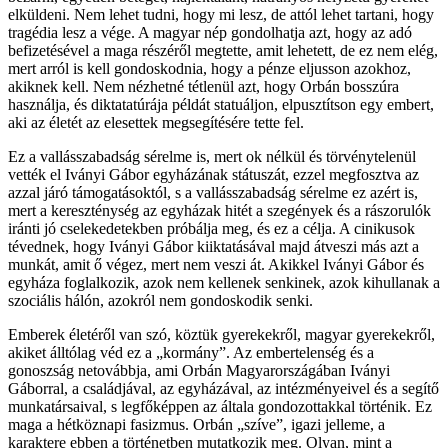
elküldeni. Nem lehet tudni, hogy mi lesz, de attól lehet tartani, hogy
tragédia lesz a vége. A magyar nép gondolhatja azt, hogy az adó
befizetésével a maga részéről megtette, amit lehetett, de ez nem elég,
mert arról is kell gondoskodnia, hogy a pénze eljusson azokhoz,
akiknek kell. Nem nézhetné tétlenül azt, hogy Orbán bosszúra
használja, és diktatatúrája példát statuáljon, elpusztítson egy embert,
aki az életét az elesettek megsegítésére tette fel.
Ez a vallásszabadság sérelme is, mert ok nélkül és törvénytelenül
vették el Iványi Gábor egyházának státuszát, ezzel megfosztva az
azzal járó támogatásoktól, s a vallásszabadság sérelme ez azért is,
mert a kereszténység az egyházak hitét a szegények és a rászorulók
iránti jó cselekedetekben próbálja meg, és ez a célja. A cinikusok
tévednek, hogy Iványi Gábor kiiktatásával majd átveszi más azt a
munkát, amit ő végez, mert nem veszi át. Akikkel Iványi Gábor és
egyháza foglalkozik, azok nem kellenek senkinek, azok kihullanak a
szociális hálón, azokról nem gondoskodik senki.
Emberek életéről van szó, köztük gyerekekről, magyar gyerekekről,
akiket álltólag véd ez a „kormány”. Az embertelenség és a
gonoszság netovábbja, ami Orbán Magyarországában Iványi
Gáborral, a családjával, az egyházával, az intézményeivel és a segítő
munkatársaival, s legfőképpen az általa gondozottakkal történik. Ez
maga a hétköznapi fasizmus. Orbán „szíve”, igazi jelleme, a
karaktere ebben a történetben mutatkozik meg. Olyan, mint a