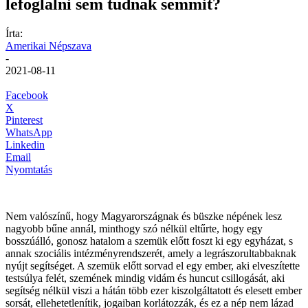
lefoglalni sem tudnak semmit?
Írta:
Amerikai Népszava
-
2021-08-11
Facebook
X
Pinterest
WhatsApp
Linkedin
Email
Nyomtatás
Nem valószínű, hogy Magyarországnak és büszke népének lesz
nagyobb bűne annál, minthogy szó nélkül eltűrte, hogy egy
bosszúálló, gonosz hatalom a szemük előtt foszt ki egy egyházat, s
annak szociális intézményrendszerét, amely a legrászorultabbaknak
nyújt segítséget. A szemük előtt sorvad el egy ember, aki elveszítette
testsúlya felét, szemének mindig vidám és huncut csillogását, aki
segítség nélkül viszi a hátán több ezer kiszolgáltatott és elesett ember
sorsát, ellehetetlenítik, jogaiban korlátozzák, és ez a nép nem lázad