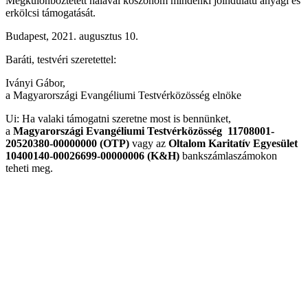
Megkülönböztetett hálával köszönöm mindenki jóindulatú anyagi és
erkölcsi támogatását.
Budapest, 2021. augusztus 10.
Baráti, testvéri szeretettel:
Iványi Gábor,
a Magyarországi Evangéliumi Testvérközösség elnöke
Ui: Ha valaki támogatni szeretne most is bennünket,
a
Magyarországi Evangéliumi Testvérközösség 11708001-
20520380-00000000 (OTP)
vagy
az
Oltalom Karitatív Egyesület
10400140-00026699-00000006 (K&H)
bankszámlaszámokon
teheti meg.