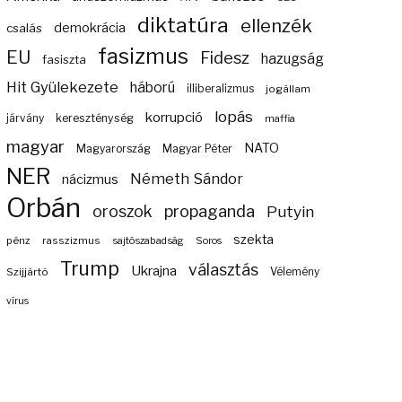
diktatúra
ellenzék
demokrácia
csalás
fasizmus
EU
Fidesz
hazugság
fasiszta
Hit Gyülekezete
háború
illiberalizmus
jogállam
lopás
korrupció
járvány
kereszténység
maffia
magyar
NATO
Magyarország
Magyar Péter
NER
Németh Sándor
nácizmus
Orbán
propaganda
oroszok
Putyin
szekta
pénz
rasszizmus
sajtószabadság
Soros
Trump
választás
Ukrajna
Szijjártó
Vélemény
vírus