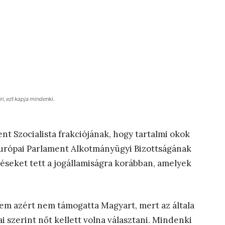
ri, ezt kapja mindenki.
t Szocialista frakciójának, hogy tartalmi okok
z Európai Parlament Alkotmányügyi Bizottságának
téseket tett a jogállamiságra korábban, amelyek
nem azért nem támogatta Magyart, mert az általa
i szerint nőt kellett volna választani. Mindenki