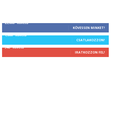
25,000
Követő
KÖVESSEN MINKET!
1,000
Követő
CSATLAKOZZON!
340
Követő
IRATKOZZON FEL!