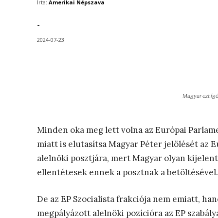
Írta:
Amerikai Népszava
-
2024-07-23
Magyar ezt ígé
Minden oka meg lett volna az Európai Parlamen
miatt is elutasítsa Magyar Péter jelölését a
alelnöki posztjára, mert Magyar olyan kijelen
ellentétesek ennek a posztnak a betöltésével.
De az EP Szocialista frakciója nem emiatt, ha
megpályázott alelnöki pozícióra az EP szabálya