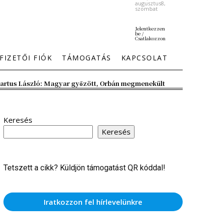
augusztus8,
szombat
Jelentkezzen
be /
Csatlakozzon
FIZETŐI FIÓK
TÁMOGATÁS
KAPCSOLAT
artus László: Magyar győzött, Orbán megmenekült
Keresés
Keresés
Tetszett a cikk? Küldjön támogatást QR kóddal!
Iratkozzon fel hírlevelünkre