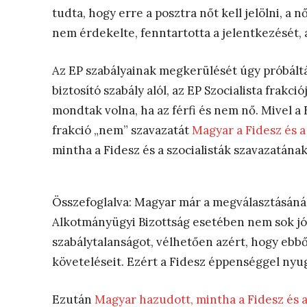
tudta, hogy erre a posztra nőt kell jelölni, a 
nem érdekelte, fenntartotta a jelentkezését,
Az EP szabályainak megkerülését úgy próbálták
biztosító szabály alól, az EP Szocialista frak
mondtak volna, ha az férfi és nem nő. Mivel a F
frakció „nem” szavazatát
Magyar a Fidesz és a
mintha a Fidesz és a szocialisták szavazatán
Összefoglalva: Magyar már a megválasztásánál
Alkotmányügyi Bizottság esetében nem sok jót 
szabálytalanságot, vélhetően azért, hogy ebbő
követeléseit. Ezért a Fidesz éppenséggel ny
Ezután
Magyar hazudott, mintha a Fidesz és az