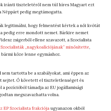
nők iránti tiszteletéről nem túl híres Magyart ezt
 a Néppárt pedig megtámogatta.
 legitimálni, hogy felmentést kértek a női kvótát
ciója pedig erre mondott nemet. Bárkire nemet
idesz zsigerből ellene szavazott, a Szocialista
 Szocialisták „nagykoalíciójának” minősítette
,
ak bármi köze lenne egymáshoz.
 sem tartotta be a szabályokat, ami éppen az
sejtet. Ő követett el tiszteletlenséget és
l a pozícióból támadja az EU jogállamisági
ugodtan megszavazhatta volna.
 EP Szocialista frakciója
ugyanazon okból