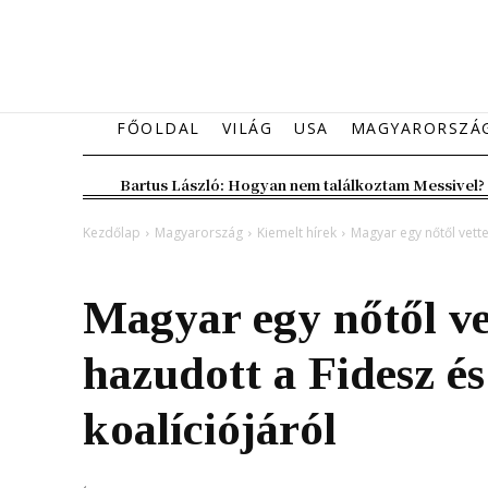
FŐOLDAL
VILÁG
USA
MAGYARORSZÁ
Bartus László: Hogyan nem találkoztam Messivel?
Kezdőlap
Magyarország
Kiemelt hírek
Magyar egy nőtől vette 
Magyarország
Kiemelt hírek
Magyar egy nőtől vet
hazudott a Fidesz és
koalíciójáról