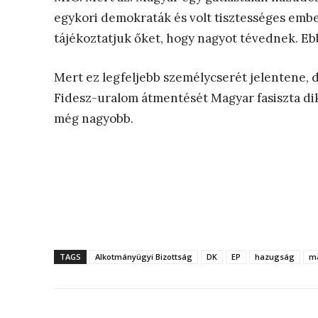
egykori demokraták és volt tisztességes embe
tájékoztatjuk őket, hogy nagyot tévednek. Eb
Mert ez legfeljebb személycserét jelentene, 
Fidesz-uralom átmentését Magyar fasiszta dik
még nagyobb.
TAGS
Alkotmányügyi Bizottság
DK
EP
hazugság
m