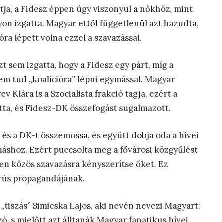
rtja, a Fidesz éppen úgy viszonyul a nőkhöz, mint
on izgatta. Magyar ettől függetlenül azt hazudta,
óra lépett volna ezzel a szavazással.
 sem izgatta, hogy a Fidesz egy párt, míg a
 nem tud „koalícióra” lépni egymással. Magyar
Klára is a Szocialista frakció tagja, ezért a
otta, és Fidesz-DK összefogást sugalmazott.
t és a DK-t összemossa, és együtt dobja oda a hívei
áshoz. Ezért puccsolta meg a fővárosi közgyűlést
n közös szavazásra kényszerítse őket. Ez
orús propagandájának.
„tiszás” Simicska Lajos, aki nevén nevezi Magyart:
, s mielőtt azt álltanák Magyar fanatikus hívei,