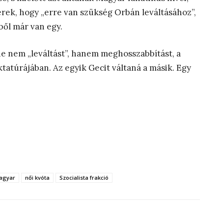
rek, hogy „erre van szükség Orbán leváltásához”,
ből már van egy.
de nem „leváltást”, hanem meghosszabbítást, a
tatúrájában. Az egyik Gecit váltaná a másik. Egy
agyar
női kvóta
Szocialista frakció