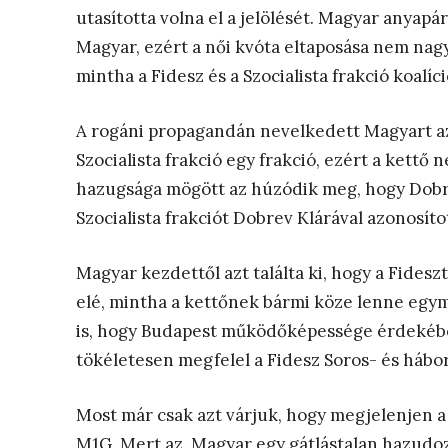
utasította volna el a jelölését. Magyar anyapá
Magyar, ezért a női kvóta eltaposása nem nagy
mintha a Fidesz és a Szocialista frakció koalíci
A rogáni propagandán nevelkedett Magyart azt
Szocialista frakció egy frakció, ezért a kettő
hazugsága mögött az húzódik meg, hogy Dobrev 
Szocialista frakciót Dobrev Klárával azonosít
Magyar kezdettől azt találta ki, hogy a Fidesz
elé, mintha a kettőnek bármi köze lenne egym
is, hogy Budapest működőképessége érdekébe
tökéletesen megfelel a Fidesz Soros- és háb
Most már csak azt várjuk, hogy megjelenjen a 
M1G. Mert az. Magyar egy gátlástalan hazudozó