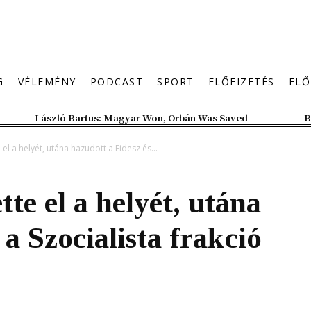
G
VÉLEMÉNY
PODCAST
SPORT
ELŐFIZETÉS
ELŐ
László Bartus: Magyar Won, Orbán Was Saved
B
el a helyét, utána hazudott a Fidesz és...
te el a helyét, utána
 a Szocialista frakció