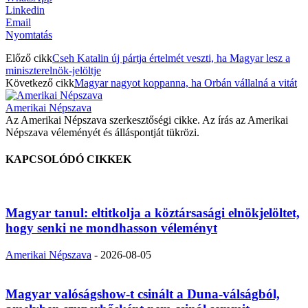
Linkedin
Email
Nyomtatás
Előző cikk
Cseh Katalin új pártja értelmét veszti, ha Magyar lesz a
miniszterelnök-jelöltje
Következő cikk
Magyar nagyot koppanna, ha Orbán vállalná a vitát
Amerikai Népszava
Az Amerikai Népszava szerkesztőségi cikke. Az írás az Amerikai
Népszava véleményét és álláspontját tükrözi.
KAPCSOLÓDÓ CIKKEK
Magyar tanul: eltitkolja a köztársasági elnökjelöltet,
hogy senki ne mondhasson véleményt
Amerikai Népszava
-
2026-08-05
Magyar valóságshow-t csinált a Duna-válságból,