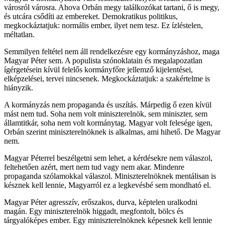
városról városra. Ahova Orbán megy találkozókat tartani, ő is megy,
és utcára csődíti az embereket. Demokratikus politikus,
megkockáztatjuk: normális ember, ilyet nem tesz. Ez ízléstelen,
méltatlan.
Semmilyen feltétel nem áll rendelkezésre egy kormányzáshoz, maga
Magyar Péter sem. A populista szónoklatain és megalapozatlan
ígérgetésein kívül felelős kormányfőre jellemző kijelentései,
elképzelései, tervei nincsenek. Megkockáztatjuk: a szakértelme is
hiányzik.
A kormányzás nem propaganda és uszítás. Márpedig ő ezen kívül
mást nem tud. Soha nem volt miniszterelnök, sem miniszter, sem
államtitkár, soha nem volt kormánytag. Magyar volt felesége igen,
Orbán szerint miniszterelnöknek is alkalmas, ami hihető. De Magyar
nem.
Magyar Péterrel beszélgetni sem lehet, a kérdésekre nem válaszol,
feltehetően azért, mert nem tud vagy nem akar. Mindenre
propaganda szólamokkal válaszol. Miniszterelnöknek mentálisan is
késznek kell lennie, Magyarról ez a legkevésbé sem mondható el.
Magyar Péter agresszív, erőszakos, durva, képtelen uralkodni
magán. Egy miniszterelnök higgadt, megfontolt, bölcs és
tárgyalóképes ember. Egy miniszterelnöknek képesnek kell lennie