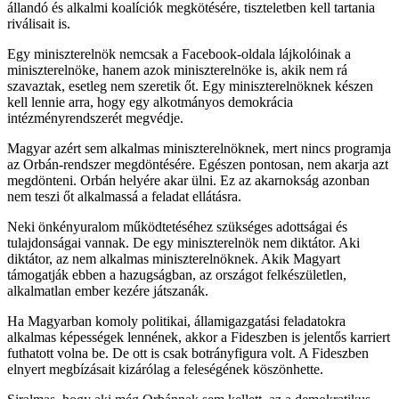
állandó és alkalmi koalíciók megkötésére, tiszteletben kell tartania
riválisait is.
Egy miniszterelnök nemcsak a Facebook-oldala lájkolóinak a
miniszterelnöke, hanem azok miniszterelnöke is, akik nem rá
szavaztak, esetleg nem szeretik őt. Egy miniszterelnöknek készen
kell lennie arra, hogy egy alkotmányos demokrácia
intézményrendszerét megvédje.
Magyar azért sem alkalmas miniszterelnöknek, mert nincs programja
az Orbán-rendszer megdöntésére. Egészen pontosan, nem akarja azt
megdönteni. Orbán helyére akar ülni. Ez az akarnokság azonban
nem teszi őt alkalmassá a feladat ellátásra.
Neki önkényuralom működtetéséhez szükséges adottságai és
tulajdonságai vannak. De egy miniszterelnök nem diktátor. Aki
diktátor, az nem alkalmas miniszterelnöknek. Akik Magyart
támogatják ebben a hazugságban, az országot felkészületlen,
alkalmatlan ember kezére játszanák.
Ha Magyarban komoly politikai, államigazgatási feladatokra
alkalmas képességek lennének, akkor a Fideszben is jelentős karriert
futhatott volna be. De ott is csak botrányfigura volt. A Fideszben
elnyert megbízásait kizárólag a feleségének köszönhette.