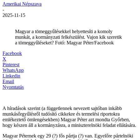
Amerikai Népszava
-
2025-11-15
Magyar a tömeggyűlésekkel helyettesíti a komoly
munkát, a kormányzati felkészülést. Vajon kik szeretik
a tömeggyűléseket? Fotó: Magyar Péter/Facebook
Facebook
X
Pinterest
WhatsApp
Linkedin
Email
Nyomtatás
A híradások szerint (a függetlennek nevezett sajtóban inkább
munkásőrgyűlésről tudósító cikkekre és termelési riportokra
emlékeztető ömlengésekben) Magyar Péter azt mondta Győrben,
hogy készen áll a kormányzásra, a miniszterelnöki feladat ellátására.
Magyar Péternek egy 29 (?) fős pártja (?) van. Egyelőre pártelnöki