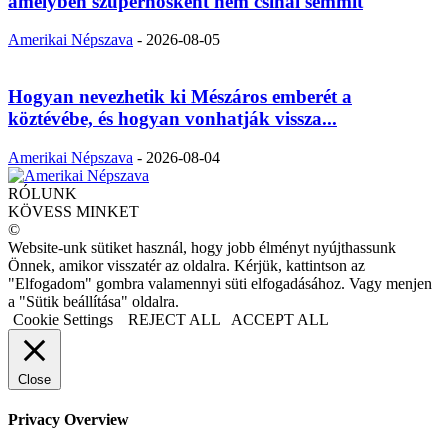
amelyben szuperhősként nem csinál semmit
Amerikai Népszava
-
2026-08-05
Hogyan nevezhetik ki Mészáros emberét a
köztévébe, és hogyan vonhatják vissza...
Amerikai Népszava
-
2026-08-04
RÓLUNK
KÖVESS MINKET
©
Website-unk sütiket használ, hogy jobb élményt nyújthassunk
Önnek, amikor visszatér az oldalra. Kérjük, kattintson az
"Elfogadom" gombra valamennyi süti elfogadásához. Vagy menjen
a "Sütik beállítása" oldalra.
Cookie Settings
REJECT ALL
ACCEPT ALL
Close
Privacy Overview