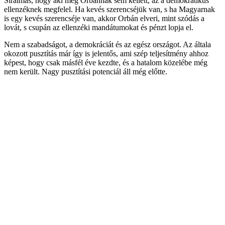
Siralmas, hogy aki még Orbánnak sem kellett, az a demokratikus
ellenzéknek megfelel. Ha kevés szerencséjük van, s ha Magyarnak
is egy kevés szerencséje van, akkor Orbán elveri, mint szódás a
lovát, s csupán az ellenzéki mandátumokat és pénzt lopja el.
Nem a szabadságot, a demokráciát és az egész országot. Az általa
okozott pusztítás már így is jelentős, ami szép teljesítmény ahhoz
képest, hogy csak másfél éve kezdte, és a hatalom közelébe még
nem került. Nagy pusztítási potenciál áll még előtte.