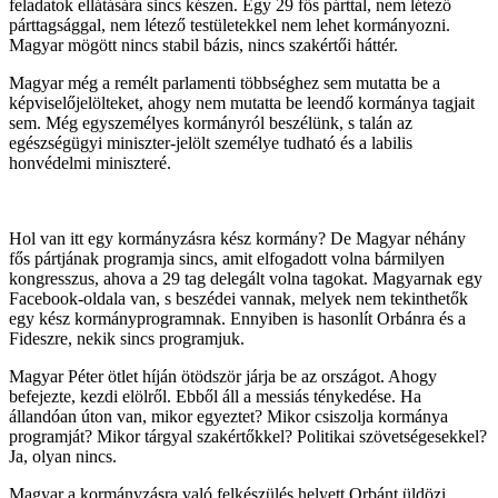
feladatok ellátására sincs készen. Egy 29 fős párttal, nem létező
párttagsággal, nem létező testületekkel nem lehet kormányozni.
Magyar mögött nincs stabil bázis, nincs szakértői háttér.
Magyar még a remélt parlamenti többséghez sem mutatta be a
képviselőjelölteket, ahogy nem mutatta be leendő kormánya tagjait
sem. Még egyszemélyes kormányról beszélünk, s talán az
egészségügyi miniszter-jelölt személye tudható és a labilis
honvédelmi miniszteré.
Hol van itt egy kormányzásra kész kormány? De Magyar néhány
fős pártjának programja sincs, amit elfogadott volna bármilyen
kongresszus, ahova a 29 tag delegált volna tagokat. Magyarnak egy
Facebook-oldala van, s beszédei vannak, melyek nem tekinthetők
egy kész kormányprogramnak. Ennyiben is hasonlít Orbánra és a
Fideszre, nekik sincs programjuk.
Magyar Péter ötlet híján ötödször járja be az országot. Ahogy
befejezte, kezdi elölről. Ebből áll a messiás ténykedése. Ha
állandóan úton van, mikor egyeztet? Mikor csiszolja kormánya
programját? Mikor tárgyal szakértőkkel? Politikai szövetségesekkel?
Ja, olyan nincs.
Magyar a kormányzásra való felkészülés helyett Orbánt üldözi