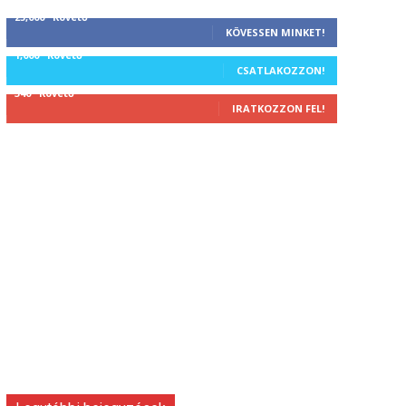
25,000
Követő
KÖVESSEN MINKET!
1,000
Követő
CSATLAKOZZON!
340
Követő
IRATKOZZON FEL!