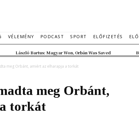
G
VÉLEMÉNY
PODCAST
SPORT
ELŐFIZETÉS
ELŐ
László Bartus: Magyar Won, Orbán Was Saved
B
ta meg Orbánt, amiért az elharapja a torkát
ámadta meg Orbánt,
a torkát