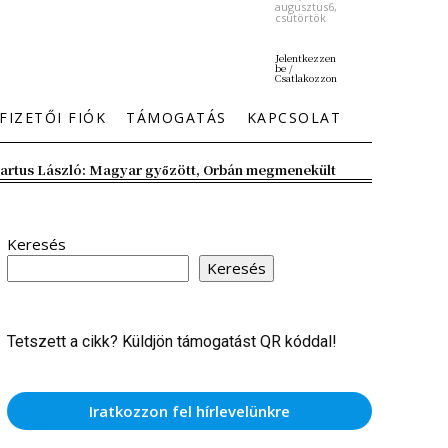
augusztus6,
csütörtök
Jelentkezzen
be /
Csatlakozzon
FIZETŐI FIÓK
TÁMOGATÁS
KAPCSOLAT
artus László: Magyar győzött, Orbán megmenekült
Keresés
Keresés
Tetszett a cikk? Küldjön támogatást QR kóddal!
Iratkozzon fel hírlevelünkre