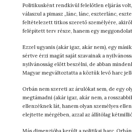
Politikusként rendkívül felelőtlen eljárás vol
válaszul a pimasz „lánc, lánc, eszterlánc, esz
feltételezett titkos szerető személyére, akirő
felépített terv része, hanem egy meggondola
Ezzel ugyanis (akár igaz, akár nem), egy másik 
sértve érzi magát saját szavainak a nyilvános
nyilvánosság előtt beszélni, de abban mindenki
Magyar megváltoztatta a köztük levő harc jelle
Orbán nem szereti az árulókat sem, de egy ol
megtámadni (akár igaz, akár nem, a rosszabbik 
ellenzéknek lát, hanem olyan személyes ellen
elejtette mérgében, azzal az állítólag kétmill
Más dimenzióba került a politikai harc. Orbánt