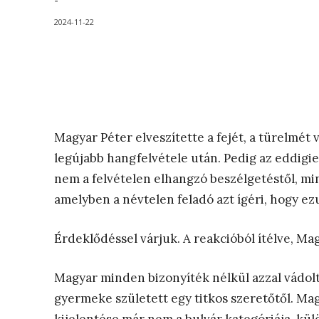
-
2024-11-22
Magyar Péter elveszítette a fejét, a türelmét 
legújabb hangfelvétele után. Pedig az eddigi
nem a felvételen elhangzó beszélgetéstől, min
amelyben a névtelen feladó azt ígéri, hogy ez
Érdeklődéssel várjuk. A reakcióból ítélve, Ma
Magyar minden bizonyíték nélkül azzal vádolt
gyermeke született egy titkos szeretőtől. Mag