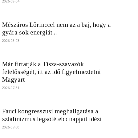
2026-08-04
Mészáros Lőrinccel nem az a baj, hogy a
gyára sok energiát...
2026-08-03
Már firtatják a Tisza-szavazók
felelősségét, itt az idő figyelmeztetni
Magyart
2026-07-31
Fauci kongresszusi meghallgatása a
sztálinizmus legsötétebb napjait idézi
2026-07-30