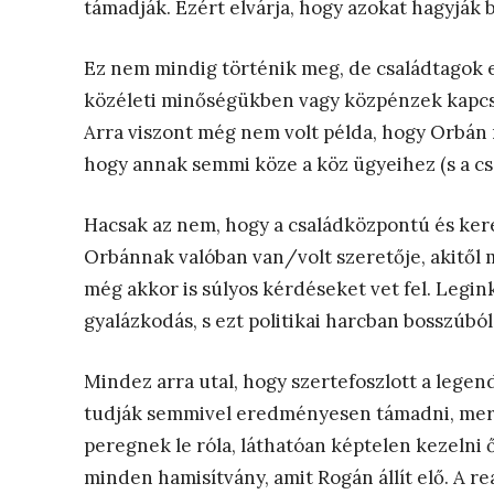
támadják. Ezért elvárja, hogy azokat hagyják 
Ez nem mindig történik meg, de családtagok
közéleti minőségükben vagy közpénzek kapcsán
Arra viszont még nem volt példa, hogy Orbán 
hogy annak semmi köze a köz ügyeihez (s a csa
Hacsak az nem, hogy a családközpontú és ker
Orbánnak valóban van/volt szeretője, akitől 
még akkor is súlyos kérdéseket vet fel. Legin
gyalázkodás, s ezt politikai harcban bosszúból
Mindez arra utal, hogy szertefoszlott a lege
tudják semmivel eredményesen támadni, mert
peregnek le róla, láthatóan képtelen kezelni 
minden hamisítvány, amit Rogán állít elő. A re