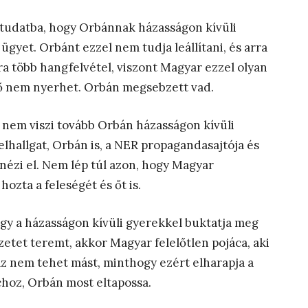
tudatba, hogy Orbánnak házasságon kívüli
ügyet. Orbánt ezzel nem tudja leállítani, és arra
ra több hangfelvétel, viszont Magyar ezzel olyan
 ő nem nyerhet. Orbán megsebzett vad.
és nem viszi tovább Orbán házasságon kívüli
lhallgat, Orbán is, a NER propagandasajtója és
nézi el. Nem lép túl azon, hogy Magyar
ozta a feleségét és őt is.
ogy a házasságon kívüli gyerekkel buktatja meg
etet teremt, akkor Magyar felelőtlen pojáca, aki
z nem tehet mást, minthogy ezért elharapja a
choz, Orbán most eltapossa.