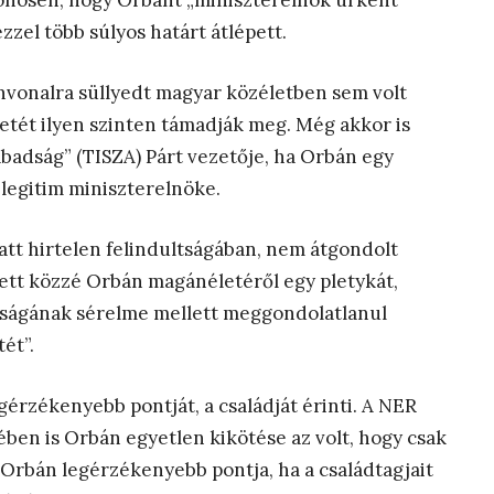
lönösen, hogy Orbánt „miniszterelnök úrként”
zzel több súlyos határt átlépett.
ínvonalra süllyedt magyar közéletben sem volt
etét ilyen szinten támadják meg. Még akkor is
zabadság” (TISZA) Párt vezetője, ha Orbán egy
legitim miniszterelnöke.
att hirtelen felindultságában, nem átgondolt
tett közzé Orbán magánéletéről egy pletykát,
adságának sérelme mellett meggondolatlanul
tét”.
egérzékenyebb pontját, a családját érinti. A NER
tében is Orbán egyetlen kikötése az volt, hogy csak
. Orbán legérzékenyebb pontja, ha a családtagjait