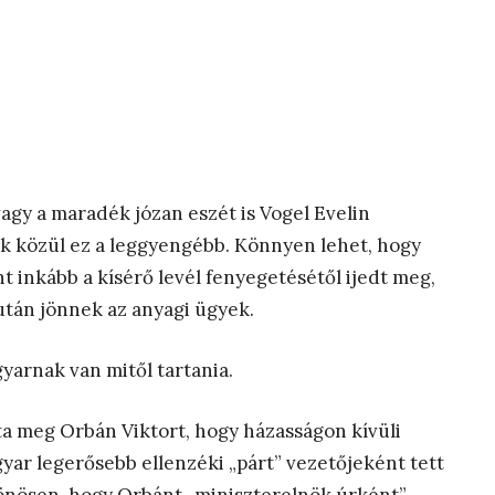
vagy a maradék józan eszét is Vogel Evelin
ek közül ez a leggyengébb. Könnyen lehet, hogy
t inkább a kísérő levél fenyegetésétől ijedt meg,
után jönnek az anyagi ügyek.
gyarnak van mitől tartania.
a meg Orbán Viktort, hogy házasságon kívüli
yar legerősebb ellenzéki „párt” vezetőjeként tett