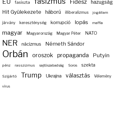
fasizmus
EU
Fidesz
hazugság
fasiszta
Hit Gyülekezete
háború
illiberalizmus
jogállam
lopás
korrupció
járvány
kereszténység
maffia
magyar
NATO
Magyarország
Magyar Péter
NER
Németh Sándor
nácizmus
Orbán
propaganda
oroszok
Putyin
szekta
pénz
rasszizmus
sajtószabadság
Soros
Trump
választás
Ukrajna
Szijjártó
Vélemény
vírus