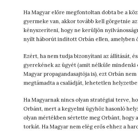
Ha Magyar előre megfontoltan dobta be a köz
gyermeke van, akkor tovább kell görgetnie az 
kényszeríteni, hogy ne kerüljön nyilvánosság
nyílt háborút indított Orbán ellen, amelyben
Ezért, ha nem tudja bizonyítani az állítását, 
gyerekének az ügyét (amit nélküle mindenki e
Magyar propagandasajtója is), ezt Orbán nem 
megtámadta a családját, lehetetlen helyzetbe h
Ha Magyarnak nincs olyan stratégiai terve, h
Orbánt, mert a kegyelmi ügyhöz hasonló helyz
olyan mértékben sértette meg Orbánt, hogy a
torkát. Ha Magyar nem elég erős ehhez a har