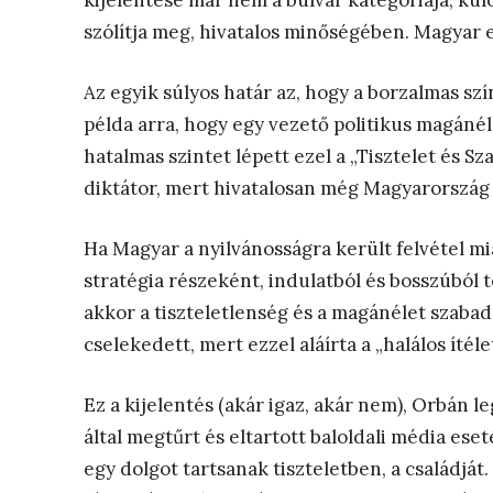
kijelentése már nem a bulvár kategóriája, kü
szólítja meg, hivatalos minőségében. Magyar e
Az egyik súlyos határ az, hogy a borzalmas sz
példa arra, hogy egy vezető politikus magánél
hatalmas szintet lépett ezel a „Tisztelet és S
diktátor, mert hivatalosan még Magyarország 
Ha Magyar a nyilvánosságra került felvétel mi
stratégia részeként, indulatból és bosszúból 
akkor a tiszteletlenség és a magánélet szab
cselekedett, mert ezzel aláírta a „halálos ítéle
Ez a kijelentés (akár igaz, akár nem), Orbán l
által megtűrt és eltartott baloldali média ese
egy dolgot tartsanak tiszteletben, a családját