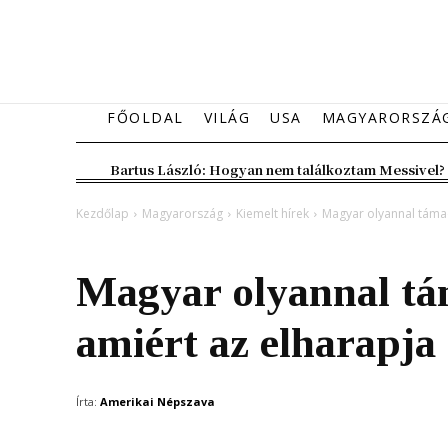
FŐOLDAL
VILÁG
USA
MAGYARORSZÁ
Bartus László: Hogyan nem találkoztam Messivel?
Kezdőlap
Magyarország
Kiemelt hírek
Magyar olyannal támad
Magyarország
Kiemelt hírek
Magyar olyannal t
amiért az elharapja 
Írta:
Amerikai Népszava