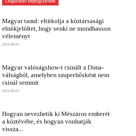
Legutóbbi bejegyzések
Magyar tanul: eltitkolja a köztársasági
elnökjelöltet, hogy senki ne mondhasson
véleményt
2026-08-05
Magyar valóságshow-t csinált a Duna-
válságból, amelyben szuperhősként nem
csinál semmit
2026-08-05
Hogyan nevezhetik ki Mészáros emberét
a köztévébe, és hogyan vonhatják
vissza...