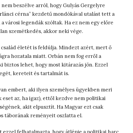
t, nem beszélve arról, hogy Gulyás Gergelyre
terlánci cérna” kezdetű mondókával utalást tett a
l a városi legendák szóltak. Ha ez nem egy előre
tlan szemétkedés, akkor neki vége.
család életét is feldúlja. Mindezt azért, mert ő
ságra hozatala miatt. Orbán nem fog erről a
 biztos lehet, hogy most kitárazás jön. Ezzel
gét, kereteit és tartalmát is.
yan embert, aki ilyen személyes ügyekben meri
eset az, ha igaz), ettől kezdve nem politikai
ségének, akit elpusztít. Ha Magyar ezt csak
iós táborának reményeit oszlatta el.
 ezzel felhatalmazta, hogy átlépje a politikai harc