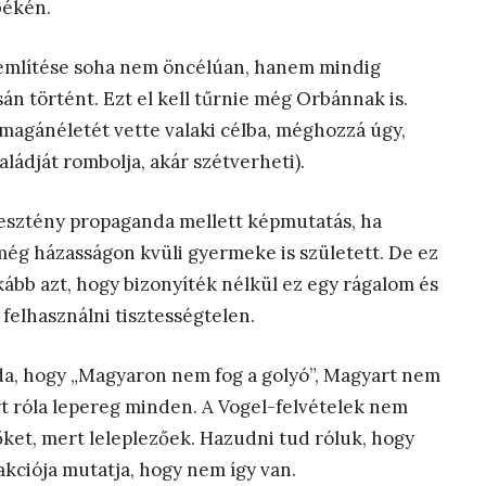
békén.
 említése soha nem öncélúan, hanem mindig
 történt. Ezt el kell tűrnie még Orbánnak is.
magánéletét vette valaki célba, méghozzá úgy,
ládját rombolja, akár szétverheti).
esztény propaganda mellett képmutatás, ha
még házasságon kvüli gyermeke is született. De ez
kább azt, hogy bizonyíték nélkül ez egy rágalom és
 felhasználni tisztességtelen.
nda, hogy „Magyaron nem fog a golyó”, Magyart nem
 róla lepereg minden. A Vogel-felvételek nem
őket, mert leleplezőek. Hazudni tud róluk, hogy
akciója mutatja, hogy nem így van.