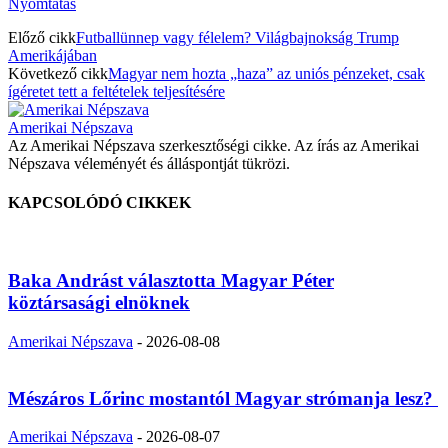
Nyomtatás
Előző cikk
Futballünnep vagy félelem? Világbajnokság Trump
Amerikájában
Következő cikk
Magyar nem hozta „haza” az uniós pénzeket, csak
ígéretet tett a feltételek teljesítésére
Amerikai Népszava
Az Amerikai Népszava szerkesztőségi cikke. Az írás az Amerikai
Népszava véleményét és álláspontját tükrözi.
KAPCSOLÓDÓ CIKKEK
Baka Andrást választotta Magyar Péter
köztársasági elnöknek
Amerikai Népszava
-
2026-08-08
Mészáros Lőrinc mostantól Magyar strómanja lesz?
Amerikai Népszava
-
2026-08-07