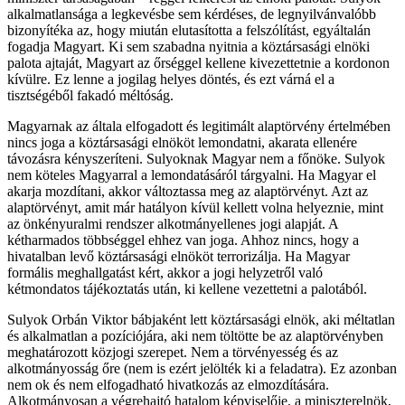
alkalmatlansága a legkevésbe sem kérdéses, de legnyilvánvalóbb
bizonyítéka az, hogy miután elutasította a felszólítást, egyáltalán
fogadja Magyart. Ki sem szabadna nyitnia a köztársasági elnöki
palota ajtaját, Magyart az őrséggel kellene kivezettetnie a kordonon
kívülre. Ez lenne a jogilag helyes döntés, és ezt várná el a
tisztségéből fakadó méltóság.
Magyarnak az általa elfogadott és legitimált alaptörvény értelmében
nincs joga a köztársasági elnököt lemondatni, akarata ellenére
távozásra kényszeríteni. Sulyoknak Magyar nem a főnöke. Sulyok
nem köteles Magyarral a lemondatásáról tárgyalni. Ha Magyar el
akarja mozdítani, akkor változtassa meg az alaptörvényt. Azt az
alaptörvényt, amit már hatályon kívül kellett volna helyeznie, mint
az önkényuralmi rendszer alkotmányellenes jogi alapját. A
kétharmados többséggel ehhez van joga. Ahhoz nincs, hogy a
hivatalban levő köztársasági elnököt terrorizálja. Ha Magyar
formális meghallgatást kért, akkor a jogi helyzetről való
kétmondatos tájékoztatás után, ki kellene vezettetni a palotából.
Sulyok Orbán Viktor bábjaként lett köztársasági elnök, aki méltatlan
és alkalmatlan a pozíciójára, aki nem töltötte be az alaptörvényben
meghatározott közjogi szerepet. Nem a törvényesség és az
alkotmányosság őre (nem is ezért jelölték ki a feladatra). Ez azonban
nem ok és nem elfogadható hivatkozás az elmozdítására.
Alkotmányosan a végrehajtó hatalom képviselője, a miniszterelnök,