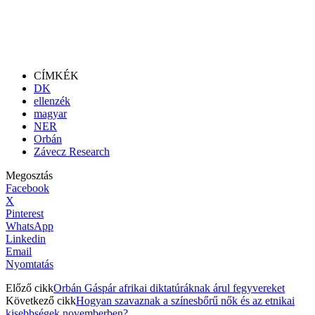
CÍMKÉK
DK
ellenzék
magyar
NER
Orbán
Závecz Research
Megosztás
Facebook
X
Pinterest
WhatsApp
Linkedin
Email
Nyomtatás
Előző cikk
Orbán Gáspár afrikai diktatúráknak árul fegyvereket
Következő cikk
Hogyan szavaznak a színesbőrű nők és az etnikai
kisebbségek novemberben?