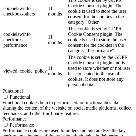
This cookie is set by GDPR
Cookie Consent plugin. The
cookielawinfo-
11
cookie is used to store the user
checkbox-others
months
consent for the cookies in the
category "Other.
This cookie is set by GDPR
cookielawinfo-
Cookie Consent plugin. The
11
checkbox-
cookie is used to store the user
months
performance
consent for the cookies in the
category "Performance".
The cookie is set by the GDPR
Cookie Consent plugin and is
11
used to store whether or not user
viewed_cookie_policy
months
has consented to the use of
cookies. It does not store any
personal data.
Functional
Functional
Functional cookies help to perform certain functionalities like
sharing the content of the website on social media platforms, collect
feedbacks, and other third-party features.
Performance
Performance
Performance cookies are used to understand and analyze the key
performance indexes of the website which helps in delivering a