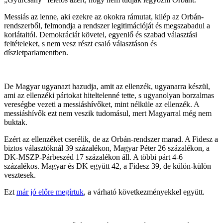
Messiás az lenne, aki ezekre az okokra rámutat, kilép az Orbán-
rendszerből, felmondja a rendszer legitimációját és megszabadul a
korlátaitól. Demokráciát követel, egyenlő és szabad választási
feltételeket, s nem vesz részt csaló választáson és
díszletparlamentben.
De Magyar ugyanazt hazudja, amit az ellenzék, ugyanarra készül,
ami az ellenzéki pártokat hiteltelenné tette, s ugyanolyan borzalmas
vereségbe vezeti a messiáshívőket, mint nélküle az ellenzék. A
messiáshívők ezt nem veszik tudomásul, mert Magyarral még nem
buktak.
Ezért az ellenzéket cserélik, de az Orbán-rendszer marad. A Fidesz a
biztos választóknál 39 százalékon, Magyar Péter 26 százalékon, a
DK-MSZP-Párbeszéd 17 százalékon áll. A többi párt 4-6
százalékos. Magyar és DK együtt 42, a Fidesz 39, de külön-külön
vesztesek.
Ezt
már jó előre megírtuk
, a várható következményekkel együtt.