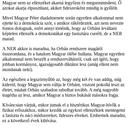
Magyar nem az ellenzéket akarná legyőzni és megsemmisíteni. Ő
azokat akarja elpusztítani, akiket fideszesként mindig is gyűlölt.
Mivel Magyar Péter diadalmenete során egyetlen alkalommal nem
ejtette ki a demokrácia szót, s amikor rákérdeztek, azt nem nevezte
fontos dolognak, ezért annyi történik, hogy az Orbánt leváltani
képtelen ellenzék a demokratákat egy fasisztára cseréli, de a NER
marad.
A NER akkor is maradna, ha Orbán rendszere magától
összeomlana, és a hatalom Magyar ölébe hullana. Magyar egyetlen
alkalommal nem beszélt a rendszerváltásról, csak azt ígéri, hogy
jobban kormányoz, igazságosabb diktátor lesz (amíg ellent nem
mondanak neki).
Az egészben a legszörnyűbb az, hogy még két év van addig, míg
kiderül, hogy Magyar sem váltja le Orbánt, viszont pokollá teszi az
életet, mialatt Orbán szabadon rabolhat tovább. A még nagyobb
tragédia az lesz, amikor Magyar a biztos bukását másokra fogja.
Kíváncsian várjuk, mikor jutnak el a hisztérikus Magyar-hívők a
fizikai erőszakhoz, mikor kezdik az egykori ellenzékiek mentegetni
a fasiszta és náci módszereket, fideszes elveket. Embernek maradni,
ez a következő évek kihívása.