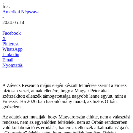
Írta:
Amerikai Népszava
-
2024-05-14
Facebook
X
Pinterest
WhatsApp
Linkedin
Email
Nyomtatás
A Závecz Research május elején készült felmérése szerint a Fidesz
biztosan vezet, annak ellenére, hogy a Magyar Péter által
szétszakított ellenzék támogatottsága nagyobb lenne együtt, mint a
Fideszé. Ha 2026-ban hasonló arány marad, az biztos Orbán-
győzelem.
Az adatok azt mutatják, hogy Magyarország elhitte, nem a választási
rendszer, nem az egyenlőtlen feltételek, nem az Orbán-rendszerben
való kollaboráció és erodálás, hanem az ellenzék alkalmatlansága és
„Gyurcsány” felelős azért, hogy nem tudják legyőzni Orbánt.