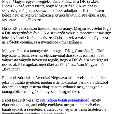
Mivel Magyar egyenlőségjelet húz a Fidesz és a DK (a „kék
Fidesz”) közé, ezért kizárt, hogy Magyar és a DK valaha is
szövetségre lépjen, a szavazataik összeadódjanak. Koalíció sem
képzelhető el: Magyar mítosza a gyurcsánygyűlöletre épül, a DK
fasisztával nem áll össze.
Ha az EP-választáson hasonló lesz az arány, Magyar követelni fogja
a DK megszűnését és a DK-s szavazók voksait, mondván: csak úgy
lehet leváltani Orbánt, ha összeadódnak ezek a voksok, méghozzá
az erősebb oldalán, és a gyengébbek megszűnnek.
Magyar elhiteti a támogatóival, hogy a DK („Gurcsány”) nélkül
legyőzné Orbánt, ezért az életszínvonal drasztikus romlása miatt
változásra vágyók követelni fogják, hogy a DK és a szövetségesei
oszlassák fel magukat, mert őket az EP-választáson Magyar már
„leváltotta”.
Ekkor elszabadul az Amerikai Népszava által az első perctől előre
jelzett pusztító gyűlölet, miután a demokratikus pártok a Fideszből
dezertált korrupt fasiszta óhajára nem szűnnek meg, ahogyan a
támogatóik sem fogják tömegesen elhagyni őket.
Ezzel kezdetét veszi az
ellenzéken belüli polgárháború
, amely
elpusztít mindent, ami eddig értékként megmaradt: az elveket, a
barátságokat, a szeretetet, a családokat, egymás iránti tiszteletet, a
demokratikus nézeteket, emberi jogokat.