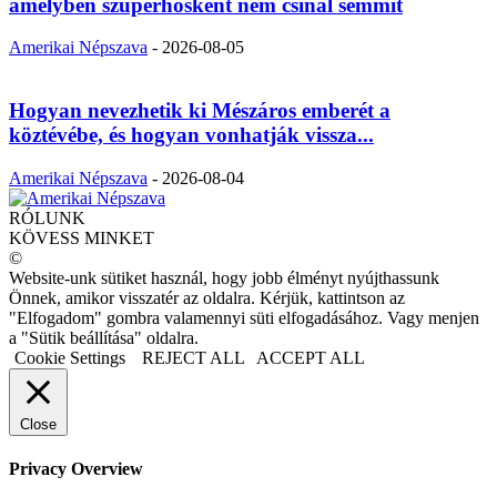
amelyben szuperhősként nem csinál semmit
Amerikai Népszava
-
2026-08-05
Hogyan nevezhetik ki Mészáros emberét a
köztévébe, és hogyan vonhatják vissza...
Amerikai Népszava
-
2026-08-04
RÓLUNK
KÖVESS MINKET
©
Website-unk sütiket használ, hogy jobb élményt nyújthassunk
Önnek, amikor visszatér az oldalra. Kérjük, kattintson az
"Elfogadom" gombra valamennyi süti elfogadásához. Vagy menjen
a "Sütik beállítása" oldalra.
Cookie Settings
REJECT ALL
ACCEPT ALL
Close
Privacy Overview