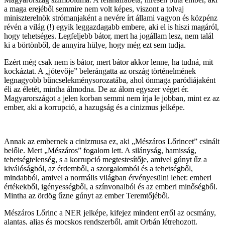
a maga erejéből semmire nem volt képes, viszont a tolvaj
miniszterelnök strómanjaként a nevére írt állami vagyon és közpénz
révén a világ (!) egyik leggazdagabb embere, aki el is hiszi magáról,
hogy tehetséges. Legfeljebb bátor, mert ha jogállam lesz, nem talál
ki a börtönből, de annyira hülye, hogy még ezt sem tudja.
Ezért még csak nem is bátor, mert bátor akkor lenne, ha tudná, mit
kockáztat. A „jótevője” belerángatta az ország történelmének
legnagyobb bűncselekménysorozatába, ahol önmaga paródiájaként
éli az életét, mintha álmodna. De az álom egyszer véget ér.
Magyarországot a jelen korban semmi nem írja le jobban, mint ez az
ember, aki a korrupció, a hazugság és a cinizmus jelképe.
Annak az embernek a cinizmusa ez, aki „Mészáros Lőrincet” csinált
belőle. Mert „Mészáros” fogalom lett. A silányság, hamisság,
tehetségtelenség, s a korrupció megtestesítője, amivel gúnyt űz a
kiválóságból, az érdemből, a szorgalomból és a tehetségből,
mindabból, amivel a normális világban érvényesülni lehet: emberi
értékekből, igényességből, a színvonalból és az emberi minőségből.
Mintha az ördög űzne gúnyt az ember Teremtőjéből.
Mészáros Lőrinc a NER jelképe, kifejez mindent erről az ocsmány,
alantas, aljas és mocskos rendszerből, amit Orbán létrehozott.