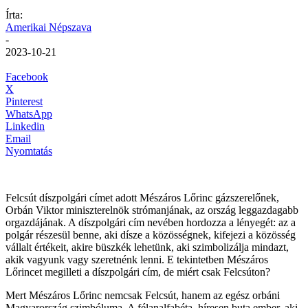
Írta:
Amerikai Népszava
-
2023-10-21
Facebook
X
Pinterest
WhatsApp
Linkedin
Email
Nyomtatás
Felcsút díszpolgári címet adott Mészáros Lőrinc gázszerelőnek,
Orbán Viktor miniszterelnök strómanjának, az ország leggazdagabb
orgazdájának. A díszpolgári cím nevében hordozza a lényegét: az a
polgár részesül benne, aki dísze a közösségnek, kifejezi a közösség
vállalt értékeit, akire büszkék lehetünk, aki szimbolizálja mindazt,
akik vagyunk vagy szeretnénk lenni. E tekintetben Mészáros
Lőrincet megilleti a díszpolgári cím, de miért csak Felcsúton?
Mert Mészáros Lőrinc nemcsak Felcsút, hanem az egész orbáni
Magyarország szimbóluma. A félanalfabéta, híresen buta ember, aki