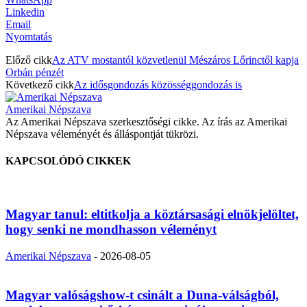
Linkedin
Email
Nyomtatás
Előző cikk
Az ATV mostantól közvetlenül Mészáros Lőrinctől kapja
Orbán pénzét
Következő cikk
Az idősgondozás közösséggondozás is
Amerikai Népszava
Az Amerikai Népszava szerkesztőségi cikke. Az írás az Amerikai
Népszava véleményét és álláspontját tükrözi.
KAPCSOLÓDÓ CIKKEK
Magyar tanul: eltitkolja a köztársasági elnökjelöltet,
hogy senki ne mondhasson véleményt
Amerikai Népszava
-
2026-08-05
Magyar valóságshow-t csinált a Duna-válságból,