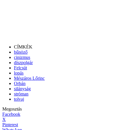
CÍMKÉK
bűnöző
cinizmus
díszpolgár
Felcsút
lopás
Mészáros Lőrinc
Orbán
silányság
stróman
tolvaj
Megosztás
Facebook
X
Pinterest
WhatsApp