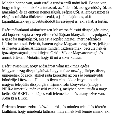
Minden benne van, amit erről a rendszerről tudni kell. Benne van,
hogy mit gondolnak ők a tudásról, az érdemről, az egyenlőségről, az
igazságról és az emberi nemességről, szépségről. A lefogyasztott és
elegáns ruhákba öltöztetett senki, a jachttulajdonos, akit
kipántlikáztak egy prostituálódott hírességgel is, aki a hab a tortán.
Ezért méltatlanul alulméretezett Mészáros felcsúti díszpolgári címe,
aki lopásért kapta a szép elismerést (fájóan hiányzik a díszpolgárság
a gazdája hajtókájáról, aki ezt a lopást intézte), mert Mészáros
Lőrinc nemcsak Felcsút, hanem egész Magyarország dísze, jelképe
és megtestesítője. Antitézise minden tisztességnek, becsületnek és
igazságosságnak, ami kifejezi Orbán Viktor Magyarországát és
annak értékeit. Mutatja, hogy itt mi a siker kulcsa.
Ezért javasoljuk, hogy Mészárost válasszák meg egész
Magyarország díszpolgárává. Legyen ő az ország jelképe, dísze,
ünnepeljék őt azok, akiket rajta keresztül az ország legnagyobb
bűnözője kifosztott. Ha nincs ilyen cím, akkor legyen minden
magyar település díszpolgára. Írjanak róla könyveket (ahogy a
NER-t ismerjük, már készül valahol), melyben bemutatják a nagy
betűs EMBERT, aki képes volt felemelkedni és arany szíve van.
Adja ki a Blikk.
Érdemes lenne szobrot készíteni róla, és minden település főterén
kiállítani, hogy mindenki láthassa, milyennek kell lennie annak, aki