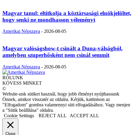
Magyar tanul: eltitkolja a köztársasági elnökjelöltet,
hogy senki ne mondhasson véleményt
Amerikai Népszava
-
2026-08-05
Magyar valóságshow-t csinált a Duna-válságból,
amelyben szuperhősként nem csinál semmit
Amerikai Népszava
-
2026-08-05
RÓLUNK
KÖVESS MINKET
©
Website-unk sütiket használ, hogy jobb élményt nyújthassunk
Önnek, amikor visszatér az oldalra. Kérjük, kattintson az
"Elfogadom" gombra valamennyi süti elfogadásához. Vagy menjen
a "Sütik beállítása" oldalra.
Cookie Settings
REJECT ALL
ACCEPT ALL
Close