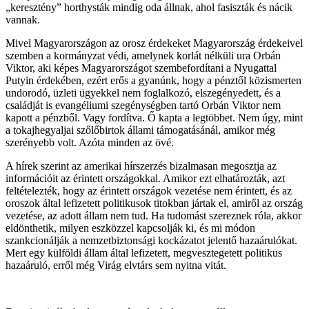
„keresztény” horthysták mindig oda állnak, ahol fasiszták és nácik
vannak.
Mivel Magyarországon az orosz érdekeket Magyarország érdekeivel
szemben a kormányzat védi, amelynek korlát nélküli ura Orbán
Viktor, aki képes Magyarországot szembefordítani a Nyugattal
Putyin érdekében, ezért erős a gyanúnk, hogy a pénztől közismerten
undorodó, üzleti ügyekkel nem foglalkozó, elszegényedett, és a
családját is evangéliumi szegénységben tartó Orbán Viktor nem
kapott a pénzből. Vagy fordítva. Ő kapta a legtöbbet. Nem úgy, mint
a tokajhegyaljai szőlőbirtok állami támogatásánál, amikor még
szerényebb volt. Azóta minden az övé.
A hírek szerint az amerikai hírszerzés bizalmasan megosztja az
információit az érintett országokkal. Amikor ezt elhatározták, azt
feltételezték, hogy az érintett országok vezetése nem érintett, és az
oroszok által lefizetett politikusok titokban jártak el, amiről az ország
vezetése, az adott állam nem tud. Ha tudomást szereznek róla, akkor
eldönthetik, milyen eszközzel kapcsolják ki, és mi módon
szankcionálják a nemzetbiztonsági kockázatot jelentő hazaárulókat.
Mert egy külföldi állam által lefizetett, megvesztegetett politikus
hazaáruló, erről még Virág elvtárs sem nyitna vitát.