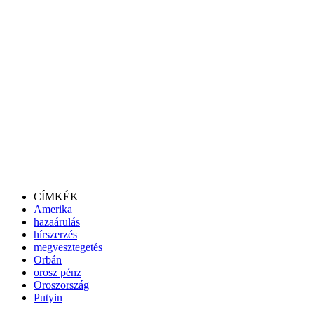
CÍMKÉK
Amerika
hazaárulás
hírszerzés
megvesztegetés
Orbán
orosz pénz
Oroszország
Putyin