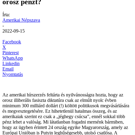
orosz pénzt?
Írta:
Amerikai Népszava
-
2022-09-15
Facebook
X
Pinterest
WhatsApp
Linkedin
Email
Nyomtatás
Az amerikai hírszerzés feltárta és nyilvánosságra hozta, hogy az
orosz illiberális fasiszta diktatúra csak az elmúlt nyolc évben
minimum 300 milliárd dollárt (!) költött politikusok megvásárlására
és megvesztegetésére. Ez hihetetlenül hatalmas összeg, és az
amerikaiak szerint ez csak a „jéghegy csúcsa”, ennél sokkal több
pénz lehet a valóság. Mi látatlanban fogadni mernénk bármiben,
hogy az ügyben érintett 24 ország egyike Magyarország, amely az
Európai Unióban is Putyin leghűségesebb, utolsó csatlósa. A