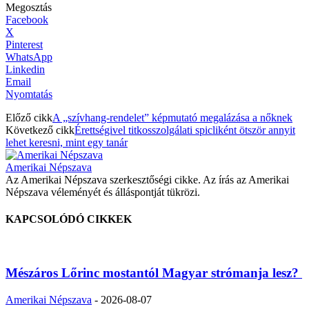
Megosztás
Facebook
X
Pinterest
WhatsApp
Linkedin
Email
Nyomtatás
Előző cikk
A „szívhang-rendelet” képmutató megalázása a nőknek
Következő cikk
Érettségivel titkosszolgálati spicliként ötször annyit
lehet keresni, mint egy tanár
Amerikai Népszava
Az Amerikai Népszava szerkesztőségi cikke. Az írás az Amerikai
Népszava véleményét és álláspontját tükrözi.
KAPCSOLÓDÓ CIKKEK
Mészáros Lőrinc mostantól Magyar strómanja lesz?
Amerikai Népszava
-
2026-08-07