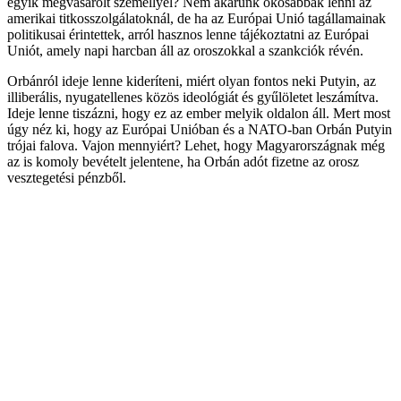
egyik megvásárolt személlyel? Nem akarunk okosabbak lenni az
amerikai titkosszolgálatoknál, de ha az Európai Unió tagállamainak
politikusai érintettek, arról hasznos lenne tájékoztatni az Európai
Uniót, amely napi harcban áll az oroszokkal a szankciók révén.
Orbánról ideje lenne kideríteni, miért olyan fontos neki Putyin, az
illiberális, nyugatellenes közös ideológiát és gyűlöletet leszámítva.
Ideje lenne tiszázni, hogy ez az ember melyik oldalon áll. Mert most
úgy néz ki, hogy az Európai Unióban és a NATO-ban Orbán Putyin
trójai falova. Vajon mennyiért? Lehet, hogy Magyarországnak még
az is komoly bevételt jelentene, ha Orbán adót fizetne az orosz
vesztegetési pénzből.