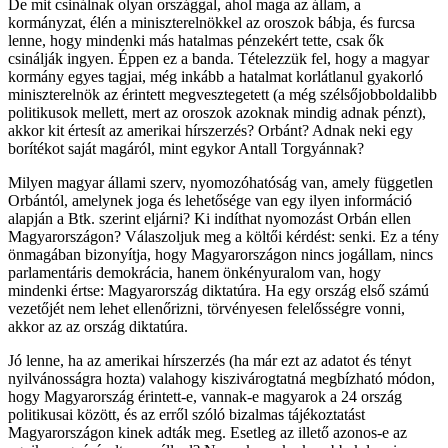
De mit csinálnak olyan országgal, ahol maga az állam, a
kormányzat, élén a miniszterelnökkel az oroszok bábja, és furcsa
lenne, hogy mindenki más hatalmas pénzekért tette, csak ők
csinálják ingyen. Éppen ez a banda. Tételezzük fel, hogy a magyar
kormány egyes tagjai, még inkább a hatalmat korlátlanul gyakorló
miniszterelnök az érintett megvesztegetett (a még szélsőjobboldalibb
politikusok mellett, mert az oroszok azoknak mindig adnak pénzt),
akkor kit értesít az amerikai hírszerzés? Orbánt? Adnak neki egy
borítékot saját magáról, mint egykor Antall Torgyánnak?
Milyen magyar állami szerv, nyomozóhatóság van, amely független
Orbántól, amelynek joga és lehetősége van egy ilyen információ
alapján a Btk. szerint eljárni? Ki indíthat nyomozást Orbán ellen
Magyarországon? Válaszoljuk meg a költői kérdést: senki. Ez a tény
önmagában bizonyítja, hogy Magyarországon nincs jogállam, nincs
parlamentáris demokrácia, hanem önkényuralom van, hogy
mindenki értse: Magyarország diktatúra. Ha egy ország első számú
vezetőjét nem lehet ellenőrizni, törvényesen felelősségre vonni,
akkor az az ország diktatúra.
Jó lenne, ha az amerikai hírszerzés (ha már ezt az adatot és tényt
nyilvánosságra hozta) valahogy kiszivárogtatná megbízható módon,
hogy Magyarország érintett-e, vannak-e magyarok a 24 ország
politikusai között, és az erről szóló bizalmas tájékoztatást
Magyarországon kinek adták meg. Esetleg az illető azonos-e az