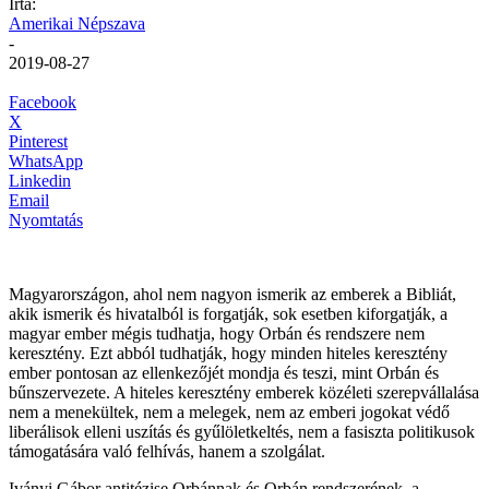
Írta:
Amerikai Népszava
-
2019-08-27
Facebook
X
Pinterest
WhatsApp
Linkedin
Email
Nyomtatás
Magyarországon, ahol nem nagyon ismerik az emberek a Bibliát,
akik ismerik és hivatalból is forgatják, sok esetben kiforgatják, a
magyar ember mégis tudhatja, hogy Orbán és rendszere nem
keresztény. Ezt abból tudhatják, hogy minden hiteles keresztény
ember pontosan az ellenkezőjét mondja és teszi, mint Orbán és
bűnszervezete. A hiteles keresztény emberek közéleti szerepvállalása
nem a menekültek, nem a melegek, nem az emberi jogokat védő
liberálisok elleni uszítás és gyűlöletkeltés, nem a fasiszta politikusok
támogatására való felhívás, hanem a szolgálat.
Iványi Gábor antitézise Orbánnak és Orbán rendszerének, a