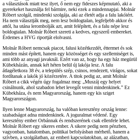
a választások miatt tesz ilyet, ő nem egy fideszes képmutató, aki a
gyerekeket használja fel bármire, neki ezek a mindennapjai. Molnár
Róbert szolgál, mindenki szolgája, aki az életét adja a falu lakóiért.
Ha nem választják meg, nem lesz boldogtalan, legfeljebb akkor és
attól, ha utána lerombolják azt, amit felépített, és a falu népe lesz
boldogtalan. Molnár Róbert szereti a kedves, egyszerű embereket.
Érdemes a HVG riportját elolvasni.
Molnár Róbert nemcsak piacot, falusi közétkezdét, éttermet és sok
minden mást épített, hanem egy közösséget és egy szellemiséget is,
ami több az anyagi javaknál. Ezért van az, hogy ha egy ház megürül
Kübekházán, annak két héten belül új lakója lesz. A falu
átlagéletkora 38 év, a település szép, csinos, rendezett, virágos, sokat
fordítanak a lakók jó közérzetére. A titok pedig az, amit Molnár
Róbert a cikk végén úgy fogalmaz meg: „Muszáj egy helyet
csinálnunk, ahol szabadon lehet levegőt venni mindenkinek.” Ez
Kübekháza, és nem Magyarország, hanem egy kis sziget
Magyarországon.
Ilyen lenne Magyarország, ha valóban keresztény ország lenne:
szabadságot adna mindenkinek. A joguralmat védené. Egy
keresztény ember Orbánnak és rendszerének csak ellenfele lehet.
Molnár Róbert egy sikeres ember. A sikere pedig nem pénzben,
vagyonban, hatalomban, politikai befolyásban mérhető, hanem a
szívben, a szolgálatban, az emberi kapcsolatokban, az alázatban,