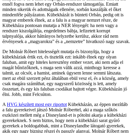
ennél fogva nem lehet egy Orbán-rendszer támogatója. Emiatt
minden sikerük és adottságaik ellenére, sorbán kaszálják el őket
mindenféle pályázaton. Kübekházát is bünteti Orbán, pedig ott is
magyar emberek élnek, az a falu is a magyar nemzet része, de
Kübekháza pontosan mutatja a NER lényegét: ha nem vagy a
rendszer kiszolgálója, engedelmes bábja, lefizetett korrupt
talpnyalója, akkor hátrányos helyzetbe kerülsz, akkor rád nem
érvényesek a „magyarokra” és a „nemzetre” hivatkozó nagy szavak.
De Molnár Róbert hitelességét mutatja és bizonyítja, hogy a
kübekháziak értik ezt, és tisztelik ezt: inkább élnek egy olyan
faluban, amit egy hiteles keresztény ember vezet, aki nem adja el
magát bűnözőknek, s maga sem válik azzá, minthogy keresse a
talmit, az olcsót, a hamist, aminek úgysem lenne semmi látszata.
mert az ebül szerzett pénz általában ebül vesz el, és a község, amely
csak magára számíthat, egy nagyszerű közösség is lett, amely
összetart, és egy kis faluban csodákat hajtott végre. Kübekházán jó
élni. Jobb, mint Felcsúton.
A
HVG készített most egy riportot
Kübekházán, az éppen mezítláb
a falu gyerekeivel játszó Molnár Róberttel, aki a maga szűkös
eszközei mellett még a Disneyland-et is pótolni akarja a kübekházi
gyerekeknek. S nem biztos, hogy nem a kübekházi sarat gyúró
gyerekek a boldogabbak, mint a Disneylandbe látogató gyerekek,
akik egy nagy biznisz részei és passzív alanyai. Molnár Róbert nem