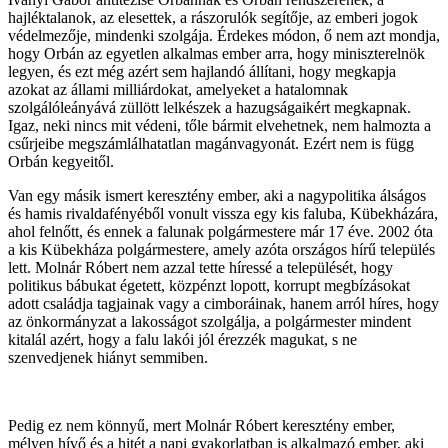
hajléktalanok, az elesettek, a rászorulók segítője, az emberi jogok
védelmezője, mindenki szolgája. Érdekes módon, ő nem azt mondja,
hogy Orbán az egyetlen alkalmas ember arra, hogy miniszterelnök
legyen, és ezt még azért sem hajlandó állítani, hogy megkapja
azokat az állami milliárdokat, amelyeket a hatalomnak
szolgálóleányává züllött lelkészek a hazugságaikért megkapnak.
Igaz, neki nincs mit védeni, tőle bármit elvehetnek, nem halmozta a
csűrjeibe megszámlálhatatlan magánvagyonát. Ezért nem is függ
Orbán kegyeitől.
Van egy másik ismert keresztény ember, aki a nagypolitika álságos
és hamis rivaldafényéből vonult vissza egy kis faluba, Kübekházára,
ahol felnőtt, és ennek a falunak polgármestere már 17 éve. 2002 óta
a kis Kübekháza polgármestere, amely azóta országos hírű település
lett. Molnár Róbert nem azzal tette híressé a települését, hogy
politikus bábukat égetett, közpénzt lopott, korrupt megbízásokat
adott családja tagjainak vagy a cimboráinak, hanem arról híres, hogy
az önkormányzat a lakosságot szolgálja, a polgármester mindent
kitalál azért, hogy a falu lakói jól érezzék magukat, s ne
szenvedjenek hiányt semmiben.
Pedig ez nem könnyű, mert Molnár Róbert keresztény ember,
mélyen hívő és a hitét a napi gyakorlatban is alkalmazó ember, aki