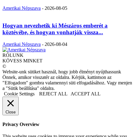
Amerikai Népszava
-
2026-08-05
Hogyan nevezhetik ki Mészáros emberét a
köztévébe, és hogyan vonhatják vissza...
Amerikai Népszava
-
2026-08-04
RÓLUNK
KÖVESS MINKET
©
Website-unk sütiket használ, hogy jobb élményt nyújthassunk
Önnek, amikor visszatér az oldalra. Kérjük, kattintson az
"Elfogadom" gombra valamennyi süti elfogadásához. Vagy menjen
a "Sütik beállítása" oldalra.
Cookie Settings
REJECT ALL
ACCEPT ALL
Close
Privacy Overview
This website uses cookies to improve your experience while you