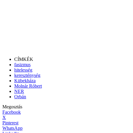
CÍMKÉK
fasizmus
hitelesség
kereszténység
Kübekháza
Molnár Róbert
NER
Orbán
Megosztás
Facebook
X
Pinterest
WhatsApp