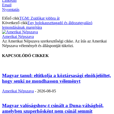
Linkedin
Email
Nyomtatás
Előző cikk
TGM: Zsidókat jobbra át
Következő cikk
Egy holokauszttagadó és áldozatgyalázó
lemondásának margójára
Amerikai Népszava
Az Amerikai Népszava szerkesztőségi cikke. Az írás az Amerikai
Népszava véleményét és álláspontját tükrözi.
KAPCSOLÓDÓ CIKKEK
Magyar tanul: eltitkolja a köztársasági elnökjelöltet,
hogy senki ne mondhasson véleményt
Amerikai Népszava
-
2026-08-05
Magyar valóságshow-t csinált a Duna-válságból,
amelyben szuperhősként nem csinál semmit