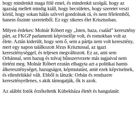
hogy mindenkit maga fölé emel, és mindenkit szolgál, hogy az
igazság mellett mindig kiáll, hogy becsületes, hogy szeretet veszi
körül, hogy sokan hálás szívvel gondolnak rá, és nem félelemből,
hanem őszinte szeretetből. Ez egy sikeres élet Krisztusban.
Milyen érdekes: Molnár Róbert egy „Isten, haza, család” keresztény
párt, az FKGP parlamenti képviselője volt, és romokban volt az
élete. Aztán kiderült, hogy sem ő, sem a pártja nem volt keresztény,
mert egy napon találkozott Jézus Krisztussal, az igazi
kereszténységgel, és teljesen megváltozott. Ez az, ami sem
Orbánnal, sem hazug és tolvaj bűnszervezete más tagjaival nem
történt meg. Molnár Róbert ezután elhagyta azt a politikai hamis
álkereszténységet, hazugságot, képmutatást, amit ezek képviselnek,
és ellenfelükké vált. Ebből is látszik: Orbán és rendszere
keresztényellenes, s akik támogatják, ők is azok.
Az alábbi fotók érzékeltetik Kübekháza életét és hangulatát: