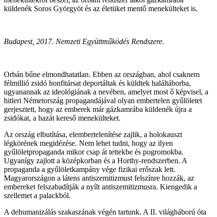
küldenék Soros Györgyöt és az életüket mentő menekülteket is.
Budapest, 2017. Nemzeti Együttműködés Rendszere.
Orbán bűne elmondhatatlan. Ebben az országban, ahol csaknem
félmillió zsidó honfitársat deportáltak és küldtek haláltáborba,
ugyanannak az ideológiának a nevében, amelyet most ő képvisel, a
hitleri Németország propagandájával olyan embertelen gyűlöletet
gerjesztett, hogy az emberek már gázkamrába küldenék újra a
zsidókat, a hazát kereső menekülteket.
Az ország elbutítása, elembertelenítése zajlik, a holokauszt
légkörének megidézése. Nem lehet tudni, hogy az ilyen
gyűlöletpropaganda mikor csap át tettekbe és pogromokba.
Ugyanígy zajlott a középkorban és a Horthy-rendszerben. A
propaganda a gyűlöletkampány vége fizikai erőszak lett.
Magyarországon a látens antiszemitizmust felszínre hozzák, az
embereket felszabadítják a nyílt antiszemitizmusra. Kiengedik a
szellemet a palackból.
A dehumanizálás szakaszának végén tartunk. A II. világháború óta