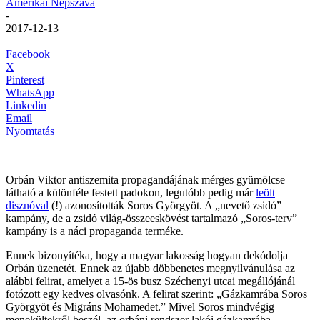
Amerikai Népszava
-
2017-12-13
Facebook
X
Pinterest
WhatsApp
Linkedin
Email
Nyomtatás
Orbán Viktor antiszemita propagandájának mérges gyümölcse
látható a különféle festett padokon, legutóbb pedig már
leölt
disznóval
(!) azonosították Soros Györgyöt. A „nevető zsidó”
kampány, de a zsidó világ-összeeskövést tartalmazó „Soros-terv”
kampány is a náci propaganda terméke.
Ennek bizonyítéka, hogy a magyar lakosság hogyan dekódolja
Orbán üzenetét. Ennek az újabb döbbenetes megnyilvánulása az
alábbi felirat, amelyet a 15-ös busz Széchenyi utcai megállójánál
fotózott egy kedves olvasónk. A felirat szerint: „Gázkamrába Soros
Györgyöt és Migráns Mohamedet.” Mivel Soros mindvégig
menekültekről beszél, az orbáni rendszer lakói gázkamrába