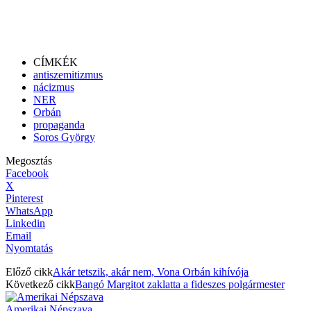
CÍMKÉK
antiszemitizmus
nácizmus
NER
Orbán
propaganda
Soros György
Megosztás
Facebook
X
Pinterest
WhatsApp
Linkedin
Email
Nyomtatás
Előző cikk
Akár tetszik, akár nem, Vona Orbán kihívója
Következő cikk
Bangó Margitot zaklatta a fideszes polgármester
Amerikai Népszava