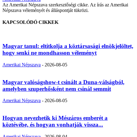
Az Amerikai Népszava szerkesztőségi cikke. Az írás az Amerikai
Népszava véleményét és álláspontját tükrözi.
KAPCSOLÓDÓ CIKKEK
Magyar tanul: eltitkolja a köztársasági elnökjelöltet,
hogy senki ne mondhasson véleményt
Amerikai Népszava
-
2026-08-05
Magyar valóságshow-t csinált a Duna-válságból,
amelyben szuperhősként nem csinál semmit
Amerikai Népszava
-
2026-08-05
Hogyan nevezhetik ki Mészáros emberét a
köztévébe, és hogyan vonhatják vissza...
Amerikai Népszava
-
2026-08-04