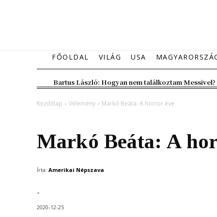
FŐOLDAL
VILÁG
USA
MAGYARORSZÁ
Bartus László: Hogyan nem találkoztam Messivel?
Kezdőlap
Vélemény
Markó Beáta: A horror éve
Vélemény
Markó Beáta: A hor
Írta:
Amerikai Népszava
-
2020-12-25