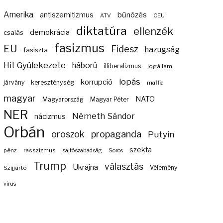
Amerika
bűnözés
antiszemitizmus
ATV
CEU
diktatúra
ellenzék
demokrácia
csalás
fasizmus
EU
Fidesz
hazugság
fasiszta
Hit Gyülekezete
háború
illiberalizmus
jogállam
lopás
korrupció
járvány
kereszténység
maffia
magyar
NATO
Magyarország
Magyar Péter
NER
Németh Sándor
nácizmus
Orbán
propaganda
oroszok
Putyin
szekta
pénz
rasszizmus
sajtószabadság
Soros
Trump
választás
Ukrajna
Szijjártó
Vélemény
vírus