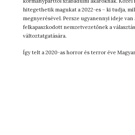
kormánypárttól szabadulni akaróknak. Közel m
hitegethetik magukat a 2022-es – ki tudja, mil
megnyerésével. Persze ugyanennyi ideje van a
felkapaszkodott nemzetvezetőnek a választás
változtatgatására.
Így telt a 2020-as horror és terror éve Magya