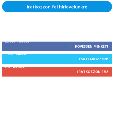
Iratkozzon fel hírlevelünkre
25,000
Követő
KÖVESSEN MINKET!
1,000
Követő
CSATLAKOZZON!
340
Követő
IRATKOZZON FEL!