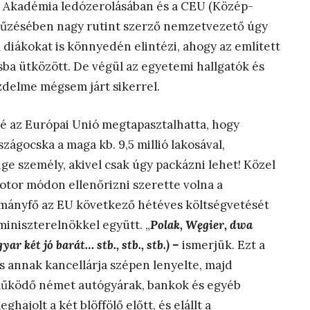
s Akadémia ledózerolásában és a CEU (Közép-
rűzésében nagy rutint szerző nemzetvezető úgy
a diákokat is könnyedén elintézi, ahogy az említett
sba ütközött. De végül az egyetemi hallgatók és
delme mégsem járt sikerrel.
lé az Európai Unió megtapasztalhatta, hogy
ágocska a maga kb. 9,5 millió lakosával,
e személy, akivel csak úgy packázni lehet! Közel
botor módon ellenőrizni szerette volna a
rmányfő az EU következő hétéves költségvetését
miniszterelnökkel együtt. „
Polak, Węgier, dwa
gyar
két jó barát… stb., stb., stb.) –
ismerjük. Ezt a
 annak kancellárja szépen lenyelte, majd
működő német autógyárak, bankok és egyéb
hajolt a két blöffölő előtt, és elállt a