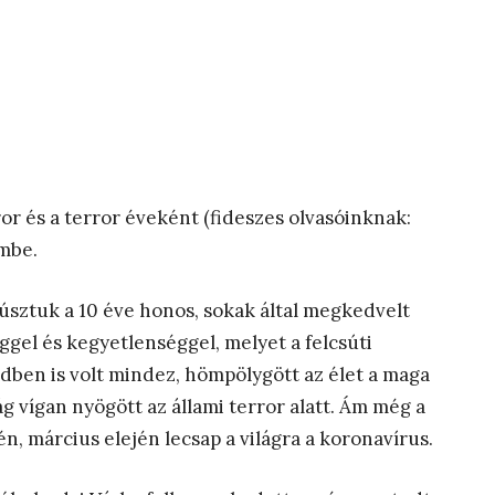
ror és a terror éveként (fideszes olvasóinknak:
mbe.
sztuk a 10 éve honos, sokak által megkedvelt
gel és kegyetlenséggel, melyet a felcsúti
dben is volt mindez, hömpölygött az élet a maga
vígan nyögött az állami terror alatt. Ám még a
n, március elején lecsap a világra a koronavírus.