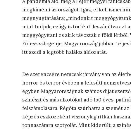
A pandémia alól még a Fejér megyei falucskáb
megkímélni az országot. Igaz, el kell ismernün
megnyugtatására; „mindenkit meggyógyítunk, a
mint tudjuk, ez így is történt, leszámítva azt
meggyógyítani és akik távoztak e földi létből.
Fidesz szlogenje: Magyarország jobban teljesí
itt szedi a legtöbb halálos áldozatát.
De szerencsére nemcsak járvány van az életb
horror és terror évében a felcsúti nemzetveze
egyben Magyarországnak számos díjat szerző,
színészt és más alkotókat adó 150 éves, pati
felszámolására. Régóta szúrhatta a szemét az 
képzés eszközeként viszonylag ritkán használ
tonnaszámra szotyolát. Mint kiderült, a színé