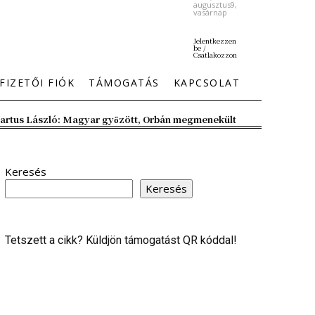
augusztus9,
vasárnap
Jelentkezzen
be /
Csatlakozzon
FIZETŐI FIÓK
TÁMOGATÁS
KAPCSOLAT
artus László: Magyar győzött, Orbán megmenekült
Keresés
Keresés
Tetszett a cikk? Küldjön támogatást QR kóddal!