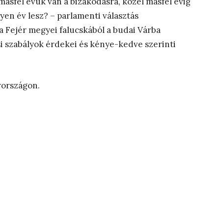
ásfél évük van a bizakodásra, közel másfél évig
yen év lesz? – parlamenti választás
 Fejér megyei falucskából a budai Várba
i szabályok érdekei és kénye-kedve szerinti
rországon.