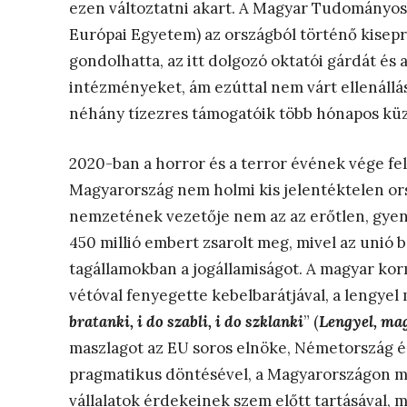
ezen változtatni akart. A Magyar Tudományo
Európai Egyetem) az országból történő kisep
gondolhatta, az itt dolgozó oktatói gárdát és 
intézményeket, ám ezúttal nem várt ellenállá
néhány tízezres támogatóik több hónapos küz
2020-ban a horror és a terror évének vége fe
Magyarország nem holmi kis jelentéktelen orsz
nemzetének vezetője nem az az erőtlen, gyeng
450 millió embert zsarolt meg, mivel az unió 
tagállamokban a jogállamiságot. A magyar ko
vétóval fenyegette kebelbarátjával, a lengyel 
bratanki, i do szabli, i do szklanki
” (
Lengyel
,
ma
maszlagot az EU soros elnöke, Németország és
pragmatikus döntésével, a Magyarországon 
vállalatok érdekeinek szem előtt tartásával, meg