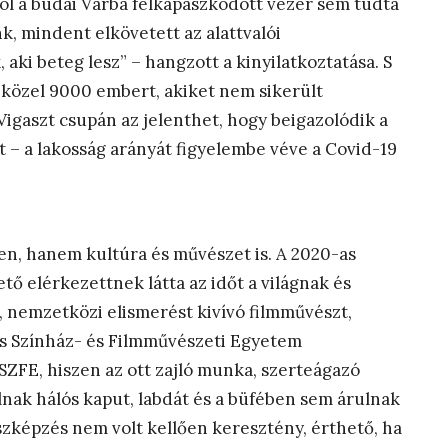
ól a budai Várba felkapaszkodott vezér sem tudta
k, mindent elkövetett az alattvalói
ki beteg lesz” – hangzott a kinyilatkoztatása. S
 a közel 9000 embert, akiket nem sikerült
 Vigaszt csupán az jelenthet, hogy beigazolódik a
t – a lakosság arányát figyelembe véve a Covid-19
en, hanem kultúra és művészet is. A 2020-as
tő elérkezettnek látta az időt a világnak és
 nemzetközi elismerést kivívó filmművészt,
nás Színház- és Filmművészeti Egyetem
SZFE, hiszen az ott zajló munka, szerteágazó
nak hálós kaput, labdát és a büfében sem árulnak
szképzés nem volt kellően keresztény, érthető, ha