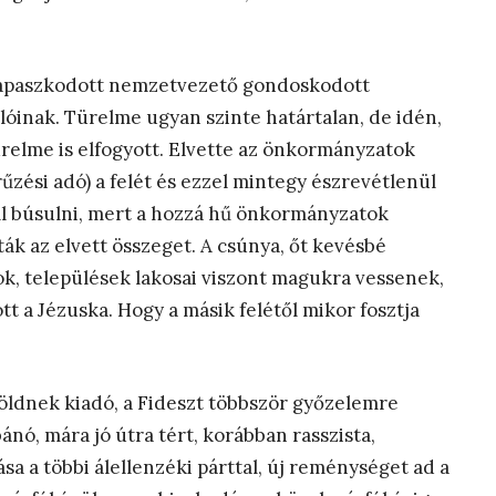
lkapaszkodott nemzetvezető gondoskodott
alóinak. Türelme ugyan szinte határtalan, de idén,
ürelme is elfogyott. Elvette az önkormányzatok
zési adó) a felét és ezzel mintegy észrevétlenül
ell búsulni, mert a hozzá hű önkormányzatok
ák az elvett összeget. A csúnya, őt kevésbé
ok, települések lakosai viszont magukra vessenek,
a Jézuska. Hogy a másik felétől mikor fosztja
 zöldnek kiadó, a Fideszt többször győzelemre
ánó, mára jó útra tért, korábban rasszista,
ása a többi álellenzéki párttal, új reménységet ad a