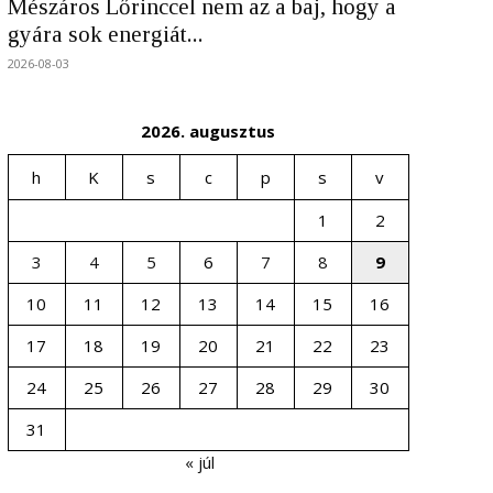
Mészáros Lőrinccel nem az a baj, hogy a
gyára sok energiát...
2026-08-03
2026. augusztus
h
K
s
c
p
s
v
1
2
3
4
5
6
7
8
9
10
11
12
13
14
15
16
17
18
19
20
21
22
23
24
25
26
27
28
29
30
31
« júl