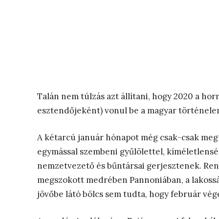
Talán nem túlzás azt állítani, hogy 2020 a hor
esztendőjeként) vonul be a magyar történele
A kétarcú január hónapot még csak-csak megú
egymással szembeni gyűlölettel, kíméletlenség
nemzetvezető és bűntársai gerjesztenek. Ren
megszokott medrében Pannoniában, a lakosság 
jövőbe látó bölcs sem tudta, hogy február végé