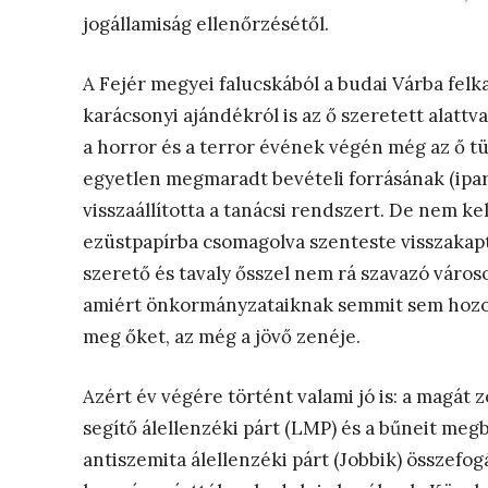
jogállamiság ellenőrzésétől.
A Fejér megyei falucskából a budai Várba fe
karácsonyi ajándékról is az ő szeretett alattv
a horror és a terror évének végén még az ő t
egyetlen megmaradt bevételi forrásának (iparű
visszaállította a tanácsi rendszert. De nem k
ezüstpapírba csomagolva szenteste visszakapt
szerető és tavaly ősszel nem rá szavazó város
amiért önkormányzataiknak semmit sem hozott 
meg őket, az még a jövő zenéje.
Azért év végére történt valami jó is: a magát
segítő álellenzéki párt (LMP) és a bűneit megb
antiszemita álellenzéki párt (Jobbik) összefog