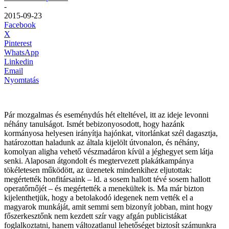
-
2015-09-23
Facebook
X
Pinterest
WhatsApp
Linkedin
Email
Nyomtatás
Pár mozgalmas és eseménydús hét elteltével, itt az ideje levonni
néhány tanulságot. Ismét bebizonyosodott, hogy hazánk
kormányosa helyesen irányítja hajónkat, vitorlánkat szél dagasztja,
határozottan haladunk az általa kijelölt útvonalon, és néhány,
komolyan aligha vehető vészmadáron kívül a jéghegyet sem látja
senki. Alaposan átgondolt és megtervezett plakátkampánya
tökéletesen működött, az üzenetek mindenkihez eljutottak:
megértették honfitársaink – ld. a sosem hallott tévé sosem hallott
operatőrnőjét – és megértették a menekültek is. Ma már bizton
kijelenthetjük, hogy a betolakodó idegenek nem vették el a
magyarok munkáját, amit semmi sem bizonyít jobban, mint hogy
főszerkesztőnk nem kezdett szír vagy afgán publicistákat
foglalkoztatni, hanem változatlanul lehetőséget biztosít számunkra