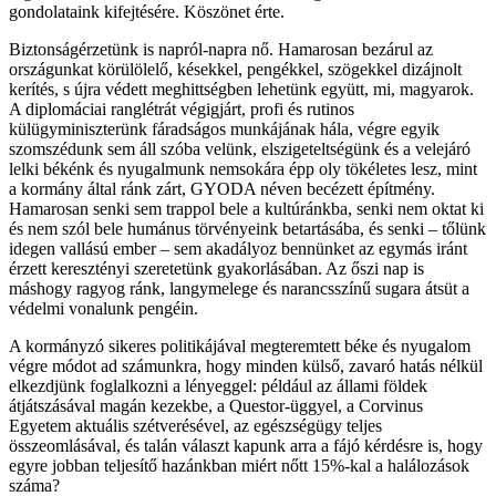
gondolataink kifejtésére. Köszönet érte.
Biztonságérzetünk is napról-napra nő. Hamarosan bezárul az
országunkat körülölelő, késekkel, pengékkel, szögekkel dizájnolt
kerítés, s újra védett meghittségben lehetünk együtt, mi, magyarok.
A diplomáciai ranglétrát végigjárt, profi és rutinos
külügyminiszterünk fáradságos munkájának hála, végre egyik
szomszédunk sem áll szóba velünk, elszigeteltségünk és a velejáró
lelki békénk és nyugalmunk nemsokára épp oly tökéletes lesz, mint
a kormány által ránk zárt, GYODA néven becézett építmény.
Hamarosan senki sem trappol bele a kultúránkba, senki nem oktat ki
és nem szól bele humánus törvényeink betartásába, és senki – tőlünk
idegen vallású ember – sem akadályoz bennünket az egymás iránt
érzett keresztényi szeretetünk gyakorlásában. Az őszi nap is
máshogy ragyog ránk, langymelege és narancsszínű sugara átsüt a
védelmi vonalunk pengéin.
A kormányzó sikeres politikájával megteremtett béke és nyugalom
végre módot ad számunkra, hogy minden külső, zavaró hatás nélkül
elkezdjünk foglalkozni a lényeggel: például az állami földek
átjátszásával magán kezekbe, a Questor-üggyel, a Corvinus
Egyetem aktuális szétverésével, az egészségügy teljes
összeomlásával, és talán választ kapunk arra a fájó kérdésre is, hogy
egyre jobban teljesítő hazánkban miért nőtt 15%-kal a halálozások
száma?