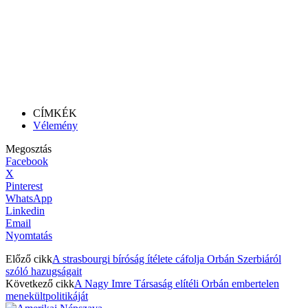
CÍMKÉK
Vélemény
Megosztás
Facebook
X
Pinterest
WhatsApp
Linkedin
Email
Nyomtatás
Előző cikk
A strasbourgi bíróság ítélete cáfolja Orbán Szerbiáról
szóló hazugságait
Következő cikk
A Nagy Imre Társaság elítéli Orbán embertelen
menekültpolitikáját