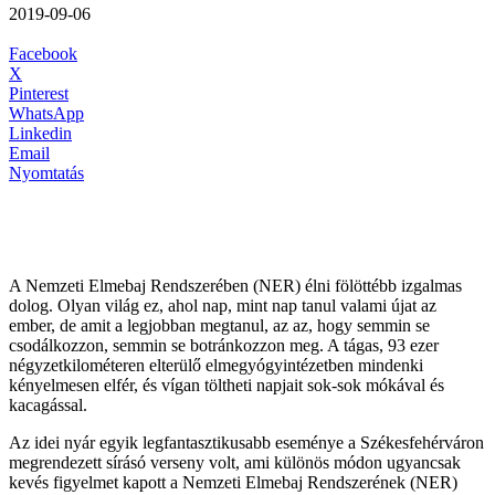
2019-09-06
Facebook
X
Pinterest
WhatsApp
Linkedin
Email
Nyomtatás
A Nemzeti Elmebaj Rendszerében (NER) élni fölöttébb izgalmas
dolog. Olyan világ ez, ahol nap, mint nap tanul valami újat az
ember, de amit a legjobban megtanul, az az, hogy semmin se
csodálkozzon, semmin se botránkozzon meg. A tágas, 93 ezer
négyzetkilométeren elterülő elmegyógyintézetben mindenki
kényelmesen elfér, és vígan töltheti napjait sok-sok mókával és
kacagással.
Az idei nyár egyik legfantasztikusabb eseménye a Székesfehérváron
megrendezett sírásó verseny volt, ami különös módon ugyancsak
kevés figyelmet kapott a Nemzeti Elmebaj Rendszerének (NER)