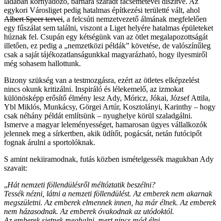
ládában kornyadozó, barnára száradt facsemetével díszítve. Az
egykori Városliget pedig hatalmas építkezési területté vált, ahol
Albert Speer tervei
, a felcsúti nemzetvezető álmának megfelelően
egy fűszálat sem találni, viszont a Liget helyére hatalmas épületeket
húznak fel. Csupán egy kétségünk van az ötlet megalapozottságát
illetően, ez pedig a „nemzetközi példák” követése, de valószínűleg
csak a saját tájékozatlanságunkkal magyarázható, hogy ilyesmiről
még sohasem hallottunk.
Bizony szükség van a testmozgásra, ezért az ötletes elképzelést
nincs okunk kritizálni. Inspiráló és lélekemelő, az izmokat
különösképp erősítő élmény lesz Ady, Móricz, Jókai, József Attila,
Ybl Miklós, Munkácsy, Görgei Artúr, Kosztolányi, Karinthy – hogy
csak néhány példát említsünk – nyughelye körül szaladgálni.
Ismerve a magyar leleményességet, hamarosan ügyes vállalkozók
jelennek meg a sírkertben, akik üdítőt, pogácsát, netán futócipőt
fognak árulni a sportolóknak.
S amint nekiiramodnak, futás közben ismételgessék magukban Ady
szavait:
„
Hát nemzeti föllendülésről méltóztatik beszélni?
Tessék nézni, látni a nemzeti föllendülést. Az emberek nem akarnak
megszületni. Az emberek elmennek innen, ha már élnek. Az emberek
nem házasodnak. Az emberek óvakodnak az utódoktól.
Az emberek sietnek meghalni, mert nincs mód élni.