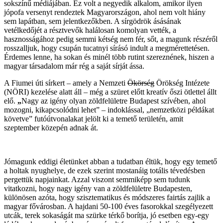
sokszínű médiájában. Ez volt a negyedik alkalom, amikor ilyen
jópofa versenyt rendeztek Magyarországon, ahol nem volt hiány
sem lapátban, sem jelentkezőkben. A sírgödrök ásásának
vetélkedőjét a résztvevők halálosan komolyan vették, a
hasznosságához pedig semmi kétség nem fér, sőt, a magunk részéről
rosszalljuk, hogy csupán tucatnyi sírásó indult a megmérettetésen.
Érdemes lenne, ha sokan és minél több rutint szereznének, hiszen a
magyar társadalom már rég a saját sírját ássa.
A Fiumei úti sírkert – amely a Nemzeti
Ökörség
Örökség Intézete
(NÖRI) kezelése alatt áll – még a szüret előtt kreatív őszi ötlettel állt
elő.
„
Nagy az igény olyan zöldfelületre Budapest szívében, ahol
mozogni, kikapcsolódni lehet” – indoklással, „nemzetközi példákat
követve” futóútvonalakat jelölt ki a temető területén, amit
szeptember közepén adnak át.
Jómagunk eddigi életünket abban a tudatban éltük, hogy egy temető
a holtak nyughelye, de ezek szerint mostanáig totális tévedésben
pergettük napjainkat. Azzal viszont semmiképp sem tudunk
vitatkozni, hogy nagy igény van a zöldfelületre Budapesten,
különösen azóta, hogy szisztematikus és módszeres fairtás zajlik a
magyar fővárosban. A hajdani 50-100 éves fasorokkal szegélyezett
utcák, terek sokaságát ma szürke térkő borítja, jó esetben egy-egy