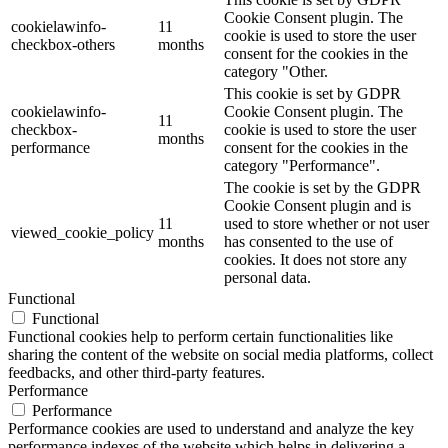
Cookie Consent plugin. The
cookielawinfo-
11
cookie is used to store the user
checkbox-others
months
consent for the cookies in the
category "Other.
This cookie is set by GDPR
cookielawinfo-
Cookie Consent plugin. The
11
checkbox-
cookie is used to store the user
months
performance
consent for the cookies in the
category "Performance".
The cookie is set by the GDPR
Cookie Consent plugin and is
11
used to store whether or not user
viewed_cookie_policy
months
has consented to the use of
cookies. It does not store any
personal data.
Functional
Functional
Functional cookies help to perform certain functionalities like
sharing the content of the website on social media platforms, collect
feedbacks, and other third-party features.
Performance
Performance
Performance cookies are used to understand and analyze the key
performance indexes of the website which helps in delivering a