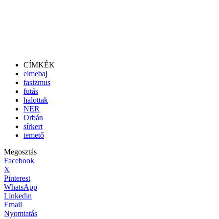
CÍMKÉK
elmebaj
fasizmus
futás
halottak
NER
Orbán
sírkert
temető
Megosztás
Facebook
X
Pinterest
WhatsApp
Linkedin
Email
Nyomtatás