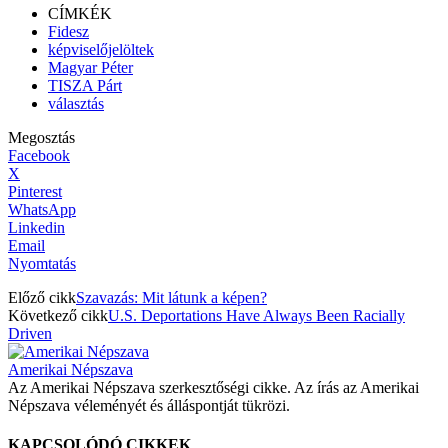
CÍMKÉK
Fidesz
képviselőjelöltek
Magyar Péter
TISZA Párt
választás
Megosztás
Facebook
X
Pinterest
WhatsApp
Linkedin
Email
Nyomtatás
Előző cikk
Szavazás: Mit látunk a képen?
Következő cikk
U.S. Deportations Have Always Been Racially
Driven
Amerikai Népszava
Az Amerikai Népszava szerkesztőségi cikke. Az írás az Amerikai
Népszava véleményét és álláspontját tükrözi.
KAPCSOLÓDÓ CIKKEK