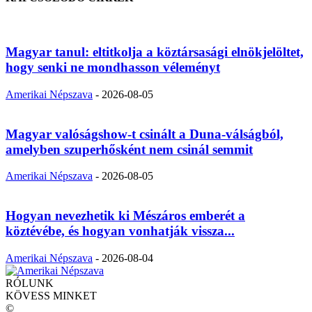
Magyar tanul: eltitkolja a köztársasági elnökjelöltet,
hogy senki ne mondhasson véleményt
Amerikai Népszava
-
2026-08-05
Magyar valóságshow-t csinált a Duna-válságból,
amelyben szuperhősként nem csinál semmit
Amerikai Népszava
-
2026-08-05
Hogyan nevezhetik ki Mészáros emberét a
köztévébe, és hogyan vonhatják vissza...
Amerikai Népszava
-
2026-08-04
RÓLUNK
KÖVESS MINKET
©