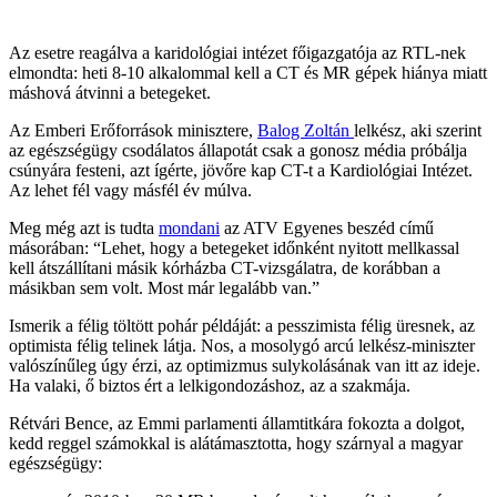
Az esetre reagálva a karidológiai intézet főigazgatója az RTL-nek
elmondta: heti 8-10 alkalommal kell a CT és MR gépek hiánya miatt
máshová átvinni a betegeket.
Az Emberi Erőforrások minisztere,
Balog Zoltán
lelkész, aki szerint
az egészségügy csodálatos állapotát csak a gonosz média próbálja
csúnyára festeni, azt ígérte, jövőre kap CT-t a Kardiológiai Intézet.
Az lehet fél vagy másfél év múlva.
Meg még azt is tudta
mondani
az ATV Egyenes beszéd című
másorában: “Lehet, hogy a betegeket időnként nyitott mellkassal
kell átszállítani másik kórházba CT-vizsgálatra, de korábban a
másikban sem volt. Most már legalább van.”
Ismerik a félig töltött pohár példáját: a pesszimista félig üresnek, az
optimista félig telinek látja. Nos, a mosolygó arcú lelkész-miniszter
valószínűleg úgy érzi, az optimizmus sulykolásának van itt az ideje.
Ha valaki, ő biztos ért a lelkigondozáshoz, az a szakmája.
Rétvári Bence, az Emmi parlamenti államtitkára fokozta a dolgot,
kedd reggel számokkal is alátámasztotta, hogy szárnyal a magyar
egészségügy: