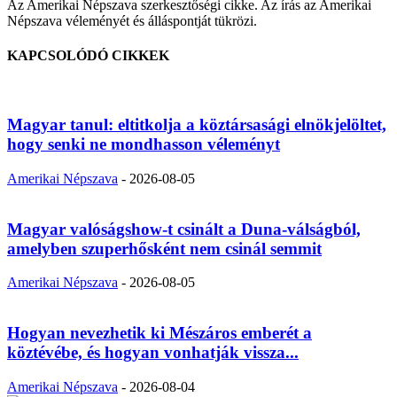
Az Amerikai Népszava szerkesztőségi cikke. Az írás az Amerikai
Népszava véleményét és álláspontját tükrözi.
KAPCSOLÓDÓ CIKKEK
Magyar tanul: eltitkolja a köztársasági elnökjelöltet,
hogy senki ne mondhasson véleményt
Amerikai Népszava
-
2026-08-05
Magyar valóságshow-t csinált a Duna-válságból,
amelyben szuperhősként nem csinál semmit
Amerikai Népszava
-
2026-08-05
Hogyan nevezhetik ki Mészáros emberét a
köztévébe, és hogyan vonhatják vissza...
Amerikai Népszava
-
2026-08-04