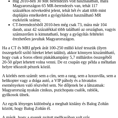
míg 2010-ben 30 MR berendezés volt használatban, mára
Magyarországon 65 MR-berendezés van, tehát 117
százalékos növekedést jelent, tehát hét év alatt több mint
duplájára emelkedett a gyógyításhoz használható MR
eszközök száma;
CT-berendezésből 2010-ben még csak 73, mára már 104
darab, azaz 42 százalékkal több található az országban, vagyis
számszerűen is kimutatható, hogy a gyógyítás feltételei
érezhetően javultak Magyarországon.
Ha a CT és MRI gépek árát 100-250 millió közé tesszük (ilyen
összegekről szóló híreket lehet találni), akkor könnyen kiszámítható,
hogy csak a Soros elleni plakátkampány 5,7 milliárdos összegéből
20-50 gépet lehetett volna venni. De ez csupán egy példa a méltatlan
helyre tékozolt pénzek közül.
A körítés nem számít: sem a cím, sem a rang, sem a luxusvilla, sem a
helikopter vagy a drága autó, a VIP páholy és a hivatalos
eseményeken való részvétel sem. Ne dőljenek be a látszatnak:
Magyarország nyakán cinikus, pszichopata csalók, rablók,
gyilkosok ülnek.
Az egyik lényeges különbség a meghalt kislány és Balog Zoltán
között, hogy Balog Zoltán él.
A másik, hogy a gyerek nyitott mellkasában volt szív.