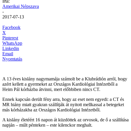
Írta:
Amerikai Népszava
-
2017-07-13
Facebook
X
Pinterest
WhatsApp
Linkedin
Email
Nyomtatás
A 13 éves kislány nagymamája számolt be a Klubrádión arról, hogy
azért kellett a gyermeket az Országos Kardiológiai Intézetből a
Heim Pál kórházba átvinni, mert előbbiben nincs CT.
Ennek kapcsán derült fény arra, hogy az eset nem egyedi: a CT és
MR hiány miatt gyakran szállítják át nyitott mellkassal a betegeket
más kórházakba az Országos Kardiológiai Intézetből.
A kislány életéért 16 napon át küzdöttek az orvosok, de ő a szállítása
napján – múlt pénteken – este kilenckor meghalt.