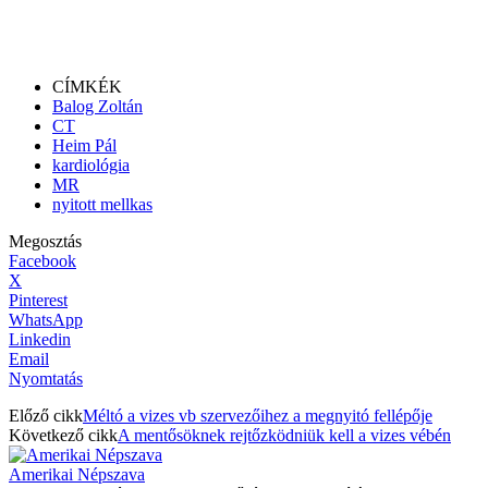
CÍMKÉK
Balog Zoltán
CT
Heim Pál
kardiológia
MR
nyitott mellkas
Megosztás
Facebook
X
Pinterest
WhatsApp
Linkedin
Email
Nyomtatás
Előző cikk
Méltó a vizes vb szervezőihez a megnyitó fellépője
Következő cikk
A mentősöknek rejtőzködniük kell a vizes vébén
Amerikai Népszava