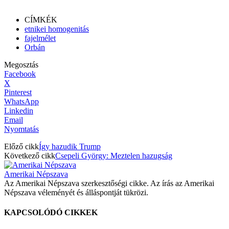
CÍMKÉK
etnikei homogenitás
fajelmélet
Orbán
Megosztás
Facebook
X
Pinterest
WhatsApp
Linkedin
Email
Nyomtatás
Előző cikk
Így hazudik Trump
Következő cikk
Csepeli György: Meztelen hazugság
Amerikai Népszava
Az Amerikai Népszava szerkesztőségi cikke. Az írás az Amerikai
Népszava véleményét és álláspontját tükrözi.
KAPCSOLÓDÓ CIKKEK