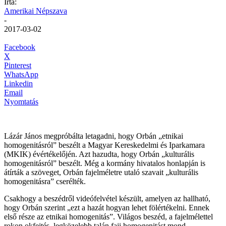
Írta:
Amerikai Népszava
-
2017-03-02
Facebook
X
Pinterest
WhatsApp
Linkedin
Email
Nyomtatás
Lázár János megpróbálta letagadni, hogy Orbán „etnikai
homogenitásról” beszélt a Magyar Kereskedelmi és Iparkamara
(MKIK) évértékelőjén. Azt hazudta, hogy Orbán „kulturális
homogenitásról” beszélt. Még a kormány hivatalos honlapján is
átírták a szöveget, Orbán fajelméletre utaló szavait „kulturális
homogenitásra” cserélték.
Csakhogy a beszédről videófelvétel készült, amelyen az hallható,
hogy Orbán szerint „ezt a hazát hogyan lehet fölértékelni. Ennek
első része az etnikai homogenitás”. Világos beszéd, a fajelmélettel
rokon okfejtés, legközelebb talán faji homogenitást mond.