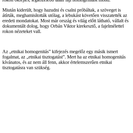
Miután kiderült, hogy hazudni és csalni próbáltak, a szöveget is
átírták, meghamisították utólag, a lebukást követően visszatették az
eredeti mondatokat. Most már ország és világ előtt látható, vállalt és
dokumentált dolog, hogy Orbán Viktor kirekesztő, a fajelmélettel
rokon nézeteket vall.
Az „etnikai homogenitás” kifejezés megelőz egy másik ismert
fogalmat, az „etnikai tisztogatást”. Mert ha az etnikai homogenitás
kívánatos, és az nem áll fenn, akkor értelemszerűen etnikai
tisztogatásra van szükség.