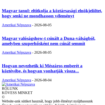
Magyar tanul: eltitkolja a köztársasági elnökjelöltet,
hogy senki ne mondhasson véleményt
Amerikai Népszava
-
2026-08-05
Magyar valóságshow-t csinált a Duna-válságból,
amelyben szuperhősként nem csinál semmit
Amerikai Népszava
-
2026-08-05
Hogyan nevezhetik ki Mészáros emberét a
köztévébe, és hogyan vonhatják vissza...
Amerikai Népszava
-
2026-08-04
RÓLUNK
KÖVESS MINKET
©
Website-unk sütiket használ, hogy jobb élményt nyújthassunk