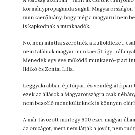
A valóság azonban – mint az esetek túlnyomó 
kormánypropaganda sugall: Magyarországon tu
munkaerőhiány, hogy még a magyarul nem bes
is kapkodnak a munkaadók.
No, nem mintha szeretnék a külföldieket, csak
nem találnak magyar munkaerőt, így „ráfanyal
Menedék egy éve működő munkaerő-piaci in
Ildikó és Zentai Lilla.
Leggyakrabban építőipari és vendéglátóipari
ezek az állások a Magyarországra csak néhán
nem beszélő menekülteknek is könnyen elér
A már távozott mintegy 600 ezer magyar álla
az országot, mert nem látják a jövőt, nem tud