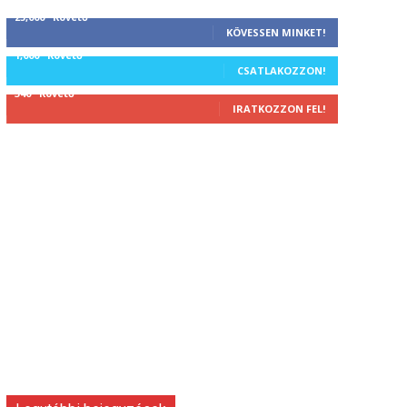
25,000
Követő
KÖVESSEN MINKET!
1,000
Követő
CSATLAKOZZON!
340
Követő
IRATKOZZON FEL!