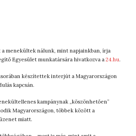
a menekültek nálunk, mint napjainkban, írja
egítő Egyesület munkatársára hivatkozva a
24.hu
.
sorában készítettek interjút a Magyarországon
dulás kapcsán.
 menekültellenes kampánynak „köszönhetően”
kodik Magyarországon, többek között a
üzenet miatt.