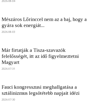
2026-08-04
Mészáros Lőrinccel nem az a baj, hogy a
gyára sok energiát...
2026-08-03
Már firtatják a Tisza-szavazók
felelősségét, itt az idő figyelmeztetni
Magyart
2026-07-31
Fauci kongresszusi meghallgatása a
sztálinizmus legsötétebb napjait idézi
2026-07-30