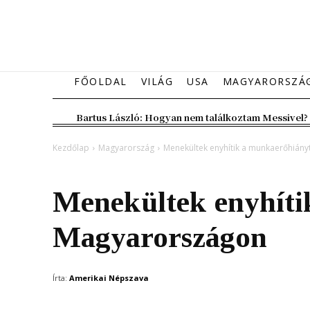
FŐOLDAL
VILÁG
USA
MAGYARORSZÁ
Bartus László: Hogyan nem találkoztam Messivel?
Kezdőlap
Magyarország
Menekültek enyhítik a munkaerőhián
Magyarország
Menekültek enyhíti
Magyarországon
Írta:
Amerikai Népszava