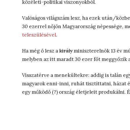
közéleti-politikai viszonyokból.
Valóságos világszám lesz, ha ezek után/közbe
30 ezerrel nőjön Magyarország népessége, m
teleszülésével
.
Ha még ő lesz a
király
miniszterelnök 13 év mú
melyben az itt maradt 30 ezer főt meggyőzik 
Visszatérve a menekültekre: addig is talán e
magyarok enni-inni, ruhát tisztíttatni, házat
egy működő (?) ország életjeleit produkálni. É