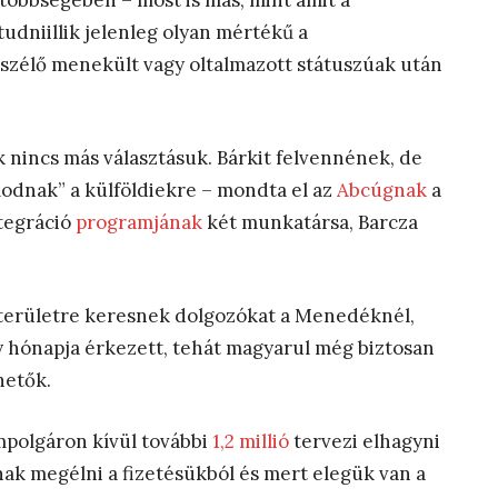
többségében – most is más, mint amit a
dniillik jelenleg olyan mértékű a
zélő menekült vagy oltalmazott státuszúak után
 nincs más választásuk. Bárkit felvennének, de
odnak” a külföldiekre – mondta el az
Abcúgnak
a
tegráció
programjának
két munkatársa, Barcza
 területre keresnek dolgozókat a Menedéknél,
y hónapja érkezett, tehát magyarul még biztosan
hetők.
mpolgáron kívül további
1,2 millió
tervezi elhagyni
nak megélni a fizetésükból és mert elegük van a