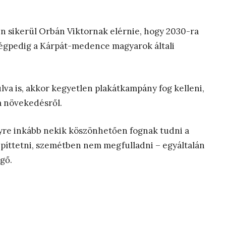
n sikerül Orbán Viktornak elérnie, hogy 2030-ra
égpedig a Kárpát-medence magyarok általi
lva is, akkor kegyetlen plakátkampány fog kelleni,
a növekedésről.
gyre inkább nekik köszönhetően fognak tudni a
 építtetni, szemétben nem megfulladni – egyáltalán
gő.