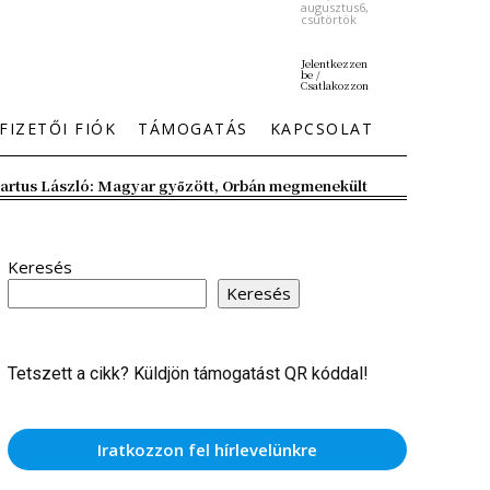
augusztus6,
csütörtök
Jelentkezzen
be /
Csatlakozzon
FIZETŐI FIÓK
TÁMOGATÁS
KAPCSOLAT
artus László: Magyar győzött, Orbán megmenekült
Keresés
Keresés
Tetszett a cikk? Küldjön támogatást QR kóddal!
Iratkozzon fel hírlevelünkre