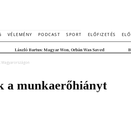
G
VÉLEMÉNY
PODCAST
SPORT
ELŐFIZETÉS
ELŐ
László Bartus: Magyar Won, Orbán Was Saved
B
yt Magyarországon
k a munkaerőhiányt