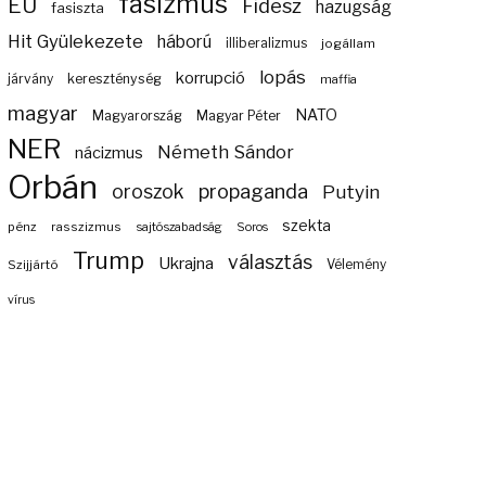
fasizmus
EU
Fidesz
hazugság
fasiszta
Hit Gyülekezete
háború
illiberalizmus
jogállam
lopás
korrupció
járvány
kereszténység
maffia
magyar
NATO
Magyarország
Magyar Péter
NER
Németh Sándor
nácizmus
Orbán
propaganda
oroszok
Putyin
szekta
pénz
rasszizmus
sajtószabadság
Soros
Trump
választás
Ukrajna
Szijjártó
Vélemény
vírus