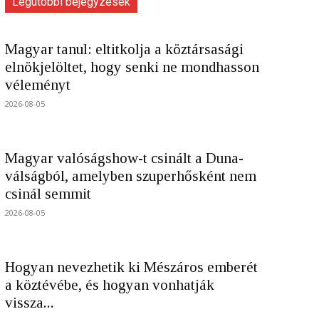
Legutóbbi bejegyzések
Magyar tanul: eltitkolja a köztársasági
elnökjelöltet, hogy senki ne mondhasson
véleményt
2026-08-05
Magyar valóságshow-t csinált a Duna-
válságból, amelyben szuperhősként nem
csinál semmit
2026-08-05
Hogyan nevezhetik ki Mészáros emberét
a köztévébe, és hogyan vonhatják
vissza...