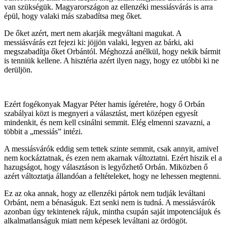
van szükségük. Magyarországon az ellenzéki messiásvárás is arra
épül, hogy valaki más szabadítsa meg őket.
De őket azért, mert nem akarják megváltani magukat. A
messiásvárás ezt fejezi ki: jöjjön valaki, legyen az bárki, aki
megszabadítja őket Orbántól. Méghozzá anélkül, hogy nekik bármit
is tenniük kellene. A hisztéria azért ilyen nagy, hogy ez utóbbi ki ne
derüljön.
Ezért fogékonyak Magyar Péter hamis ígéretére, hogy ő Orbán
szabályai közt is megnyeri a választást, mert középen egyesít
mindenkit, és nem kell csinálni semmit. Elég elmenni szavazni, a
többit a „messiás” intézi.
A messiásvárók eddig sem tettek szinte semmit, csak annyit, amivel
nem kockáztatnak, és ezen nem akarnak változtatni. Ezért hiszik el a
hazugságot, hogy választáson is legyőzhető Orbán. Miközben ő
azért változtatja állandóan a feltételeket, hogy ne lehessen megtenni.
Ez az oka annak, hogy az ellenzéki pártok nem tudják leváltani
Orbánt, nem a bénaságuk. Ezt senki nem is tudná. A messiásvárók
azonban úgy tekintenek rájuk, mintha csupán saját impotenciájuk és
alkalmatlanságuk miatt nem képesek leváltani az ördögöt.