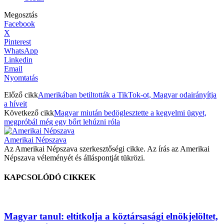
Megosztás
Facebook
X
Pinterest
WhatsApp
Linkedin
Email
Nyomtatás
Előző cikk
Amerikában betiltották a TikTok-ot, Magyar odairányítja
a híveit
Következő cikk
Magyar miután bedöglesztette a kegyelmi ügyet,
megpróbál még egy bőrt lehúzni róla
Amerikai Népszava
Az Amerikai Népszava szerkesztőségi cikke. Az írás az Amerikai
Népszava véleményét és álláspontját tükrözi.
KAPCSOLÓDÓ CIKKEK
Magyar tanul: eltitkolja a köztársasági elnökjelöltet,