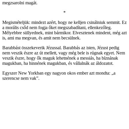
megzsarolni magát.
*
Megismételjük: mindezt azért, hogy ne kelljen csinálniuk semmit. Ez
a morális csőd nem fogja őket megszabadítani, ellenkezőleg.
Mélyebbre süllyednek, mint bármikor. Elvesztenek mindent, még azt
is, ami ma megvan, és amit nem becsülnek.
Barabbást összekeverik Jézussal. Barabbás az isten, Jézust pedig
nem veszik észre az út mellett, vagy még bele is rúgnak egyet. Nem
veszik észre, hogy ők maguk lehetnének a messiás, ha bíznának
magukban, ha hinnének magukban, és vállalnák az áldozatot.
Egyszer New Yorkban egy nagyon okos ember azt mondta: „a
szerencse nem vak”.