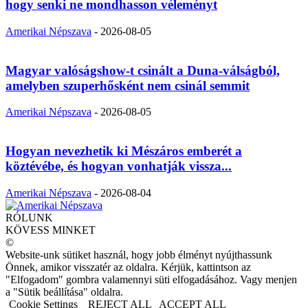
hogy senki ne mondhasson véleményt
Amerikai Népszava
-
2026-08-05
Magyar valóságshow-t csinált a Duna-válságból,
amelyben szuperhősként nem csinál semmit
Amerikai Népszava
-
2026-08-05
Hogyan nevezhetik ki Mészáros emberét a
köztévébe, és hogyan vonhatják vissza...
Amerikai Népszava
-
2026-08-04
RÓLUNK
KÖVESS MINKET
©
Website-unk sütiket használ, hogy jobb élményt nyújthassunk
Önnek, amikor visszatér az oldalra. Kérjük, kattintson az
"Elfogadom" gombra valamennyi süti elfogadásához. Vagy menjen
a "Sütik beállítása" oldalra.
Cookie Settings
REJECT ALL
ACCEPT ALL