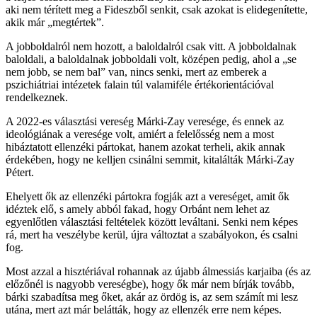
aki nem térített meg a Fideszből senkit, csak azokat is elidegenítette,
akik már „megtértek”.
A jobboldalról nem hozott, a baloldalról csak vitt. A jobboldalnak
baloldali, a baloldalnak jobboldali volt, középen pedig, ahol a „se
nem jobb, se nem bal” van, nincs senki, mert az emberek a
pszichiátriai intézetek falain túl valamiféle értékorientációval
rendelkeznek.
A 2022-es választási vereség Márki-Zay veresége, és ennek az
ideológiának a veresége volt, amiért a felelősség nem a most
hibáztatott ellenzéki pártokat, hanem azokat terheli, akik annak
érdekében, hogy ne kelljen csinálni semmit, kitalálták Márki-Zay
Pétert.
Ehelyett ők az ellenzéki pártokra fogják azt a vereséget, amit ők
idéztek elő, s amely abból fakad, hogy Orbánt nem lehet az
egyenlőtlen választási feltételek között leváltani. Senki nem képes
rá, mert ha veszélybe kerül, újra változtat a szabályokon, és csalni
fog.
Most azzal a hisztériával rohannak az újabb álmessiás karjaiba (és az
előzőnél is nagyobb vereségbe), hogy ők már nem bírják tovább,
bárki szabadítsa meg őket, akár az ördög is, az sem számít mi lesz
utána, mert azt már belátták, hogy az ellenzék erre nem képes.