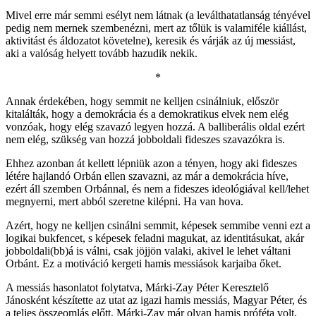
Mivel erre már semmi esélyt nem látnak (a leválthatatlanság tényével
pedig nem mernek szembenézni, mert az tőlük is valamiféle kiállást,
aktivitást és áldozatot követelne), keresik és várják az új messiást,
aki a valóság helyett tovább hazudik nekik.
*
Annak érdekében, hogy semmit ne kelljen csinálniuk, először
kitalálták, hogy a demokrácia és a demokratikus elvek nem elég
vonzóak, hogy elég szavazó legyen hozzá. A balliberális oldal ezért
nem elég, szükség van hozzá jobboldali fideszes szavazókra is.
Ehhez azonban át kellett lépniük azon a tényen, hogy aki fideszes
létére hajlandó Orbán ellen szavazni, az már a demokrácia híve,
ezért áll szemben Orbánnal, és nem a fideszes ideológiával kell/lehet
megnyerni, mert abból szeretne kilépni. Ha van hova.
Azért, hogy ne kelljen csinálni semmit, képesek semmibe venni ezt a
logikai bukfencet, s képesek feladni magukat, az identitásukat, akár
jobboldali(bb)á is válni, csak jöjjön valaki, akivel le lehet váltani
Orbánt. Ez a motiváció kergeti hamis messiások karjaiba őket.
A messiás hasonlatot folytatva, Márki-Zay Péter Keresztelő
Jánosként készítette az utat az igazi hamis messiás, Magyar Péter, és
a teljes összeomlás előtt. Márki-Zay már olyan hamis próféta volt,