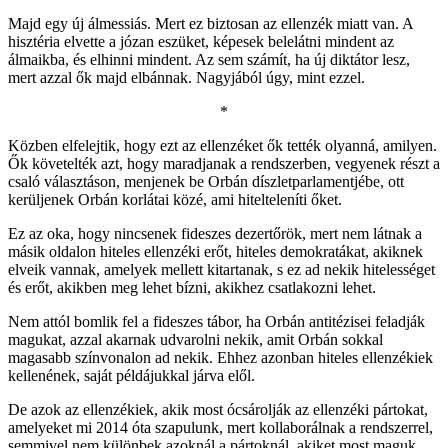
Majd egy új álmessiás. Mert ez biztosan az ellenzék miatt van. A
hisztéria elvette a józan eszüket, képesek belelátni mindent az
álmaikba, és elhinni mindent. Az sem számít, ha új diktátor lesz,
mert azzal ők majd elbánnak. Nagyjából úgy, mint ezzel.
*
Közben elfelejtik, hogy ezt az ellenzéket ők tették olyanná, amilyen.
Ők követelték azt, hogy maradjanak a rendszerben, vegyenek részt a
csaló választáson, menjenek be Orbán díszletparlamentjébe, ott
kerüljenek Orbán korlátai közé, ami hitelteleníti őket.
Ez az oka, hogy nincsenek fideszes dezertőrök, mert nem látnak a
másik oldalon hiteles ellenzéki erőt, hiteles demokratákat, akiknek
elveik vannak, amelyek mellett kitartanak, s ez ad nekik hitelességet
és erőt, akikben meg lehet bízni, akikhez csatlakozni lehet.
Nem attól bomlik fel a fideszes tábor, ha Orbán antitézisei feladják
magukat, azzal akarnak udvarolni nekik, amit Orbán sokkal
magasabb színvonalon ad nekik. Ehhez azonban hiteles ellenzékiek
kellenének, saját példájukkal járva elől.
De azok az ellenzékiek, akik most ócsárolják az ellenzéki pártokat,
amelyeket mi 2014 óta szapulunk, mert kollaborálnak a rendszerrel,
semmivel nem különbek azoknál a pártoknál, akiket most maguk