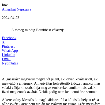
Írta:
Amerikai Népszava
-
2024-04-23
A tömeg mindig Barabbást választja.
Facebook
X
Pinterest
WhatsApp
Linkedin
Email
Nyomtatás
A „messiás” magyarul megváltót jelent, aki olyan kiválasztott, aki
megváltója a népnek. A megváltás helyettesítő áldozat, amikor más
valaki váltja ki, szabadítja meg az embereket, amikor más valaki
fizeti meg ennek az árát. Nekik pedig nem kell tenni érte semmit.
A keresztény Messiás önmagát áldozza fel a bűnösök helyett (és a
bűnösökért), akik nem tudják megváltani magukat. Ezért messiásra