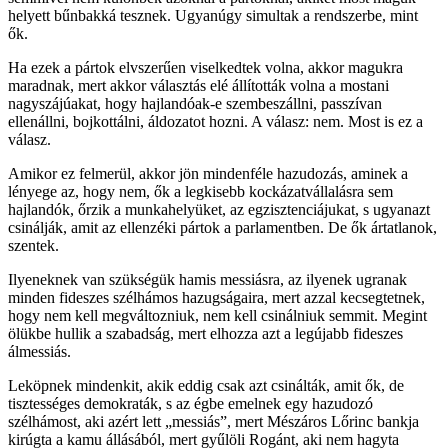
helyett bűnbakká tesznek. Ugyanúgy simultak a rendszerbe, mint
ők.
Ha ezek a pártok elvszerűen viselkedtek volna, akkor magukra
maradnak, mert akkor választás elé állították volna a mostani
nagyszájúakat, hogy hajlandóak-e szembeszállni, passzívan
ellenállni, bojkottálni, áldozatot hozni. A válasz: nem. Most is ez a
válasz.
Amikor ez felmerül, akkor jön mindenféle hazudozás, aminek a
lényege az, hogy nem, ők a legkisebb kockázatvállalásra sem
hajlandók, őrzik a munkahelyüket, az egzisztenciájukat, s ugyanazt
csinálják, amit az ellenzéki pártok a parlamentben. De ők ártatlanok,
szentek.
Ilyeneknek van szükségük hamis messiásra, az ilyenek ugranak
minden fideszes szélhámos hazugságaira, mert azzal kecsegtetnek,
hogy nem kell megváltozniuk, nem kell csinálniuk semmit. Megint
ölükbe hullik a szabadság, mert elhozza azt a legújabb fideszes
álmessiás.
Leköpnek mindenkit, akik eddig csak azt csinálták, amit ők, de
tisztességes demokraták, s az égbe emelnek egy hazudozó
szélhámost, aki azért lett „messiás”, mert Mészáros Lőrinc bankja
kirúgta a kamu állásából, mert gyűlöli Rogánt, aki nem hagyta