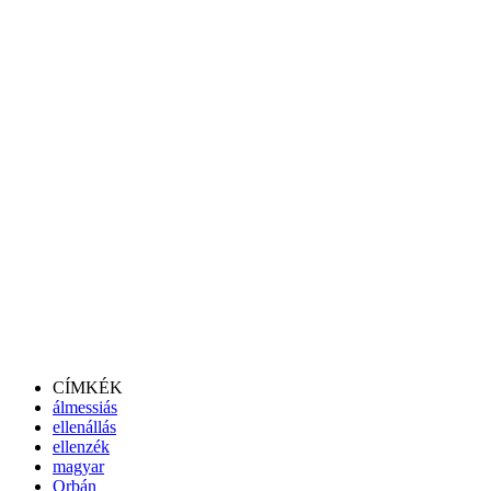
CÍMKÉK
álmessiás
ellenállás
ellenzék
magyar
Orbán