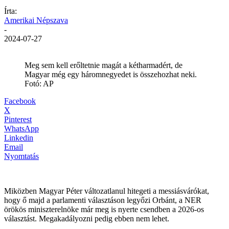
Írta:
Amerikai Népszava
-
2024-07-27
Meg sem kell erőltetnie magát a kétharmadért, de
Magyar még egy háromnegyedet is összehozhat neki.
Fotó: AP
Facebook
X
Pinterest
WhatsApp
Linkedin
Email
Nyomtatás
Miközben Magyar Péter változatlanul hitegeti a messiásvárókat,
hogy ő majd a parlamenti választáson legyőzi Orbánt, a NER
örökös miniszterelnöke már meg is nyerte csendben a 2026-os
választást. Megakadályozni pedig ebben nem lehet.