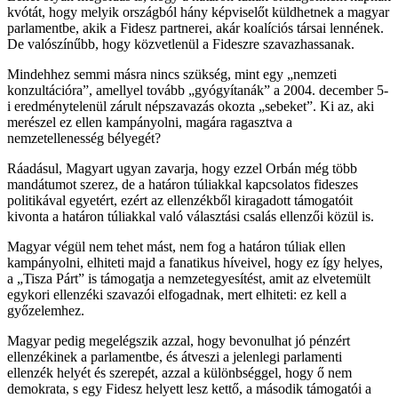
kvótát, hogy melyik országból hány képviselőt küldhetnek a magyar
parlamentbe, akik a Fidesz partnerei, akár koalíciós társai lennének.
De valószínűbb, hogy közvetlenül a Fideszre szavazhassanak.
Mindehhez semmi másra nincs szükség, mint egy „nemzeti
konzultációra”, amellyel tovább „gyógyítanák” a 2004. december 5-
i eredménytelenül zárult népszavazás okozta „sebeket”. Ki az, aki
merészel ez ellen kampányolni, magára ragasztva a
nemzetellenesség bélyegét?
Ráadásul, Magyart ugyan zavarja, hogy ezzel Orbán még több
mandátumot szerez, de a határon túliakkal kapcsolatos fideszes
politikával egyetért, ezért az ellenzékből kiragadott támogatóit
kivonta a határon túliakkal való választási csalás ellenzői közül is.
Magyar végül nem tehet mást, nem fog a határon túliak ellen
kampányolni, elhiteti majd a fanatikus híveivel, hogy ez így helyes,
a „Tisza Párt” is támogatja a nemzetegyesítést, amit az elvetemült
egykori ellenzéki szavazói elfogadnak, mert elhiteti: ez kell a
győzelemhez.
Magyar pedig megelégszik azzal, hogy bevonulhat jó pénzért
ellenzékinek a parlamentbe, és átveszi a jelenlegi parlamenti
ellenzék helyét és szerepét, azzal a különbséggel, hogy ő nem
demokrata, s egy Fidesz helyett lesz kettő, a második támogatói a