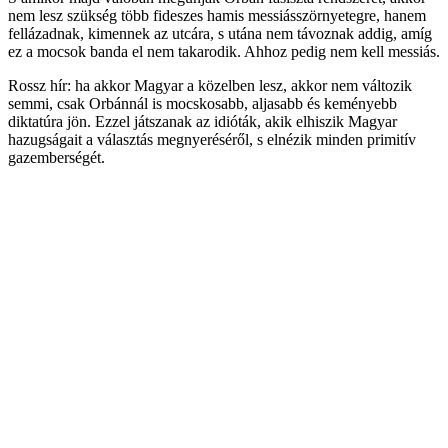
nem lesz szükség több fideszes hamis messiásszörnyetegre, hanem
fellázadnak, kimennek az utcára, s utána nem távoznak addig, amíg
ez a mocsok banda el nem takarodik. Ahhoz pedig nem kell messiás.
Rossz hír: ha akkor Magyar a közelben lesz, akkor nem változik
semmi, csak Orbánnál is mocskosabb, aljasabb és keményebb
diktatúra jön. Ezzel játszanak az idióták, akik elhiszik Magyar
hazugságait a választás megnyeréséről, s elnézik minden primitív
gazemberségét.