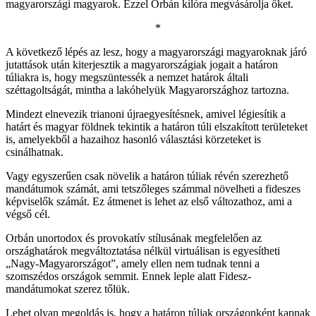
magyarországi magyarok. Ezzel Orbán kilóra megvásárolja őket.
*
A következő lépés az lesz, hogy a magyarországi magyaroknak járó
jutattások után kiterjesztik a magyarországiak jogait a határon
túliakra is, hogy megszüntessék a nemzet határok általi
széttagoltságát, mintha a lakóhelyük Magyarországhoz tartozna.
Mindezt elnevezik trianoni újraegyesítésnek, amivel légiesítik a
határt és magyar földnek tekintik a határon túli elszakított területeket
is, amelyekből a hazaihoz hasonló választási körzeteket is
csinálhatnak.
Vagy egyszerűen csak növelik a határon túliak révén szerezhető
mandátumok számát, ami tetszőleges számmal növelheti a fideszes
képviselők számát. Ez átmenet is lehet az első változathoz, ami a
végső cél.
Orbán unortodox és provokatív stílusának megfelelően az
országhatárok megváltoztatása nélkül virtuálisan is egyesítheti
„Nagy-Magyarországot”, amely ellen nem tudnak tenni a
szomszédos országok semmit. Ennek leple alatt Fidesz-
mandátumokat szerez tőlük.
Lehet olyan megoldás is, hogy a határon túliak országonként kapnak