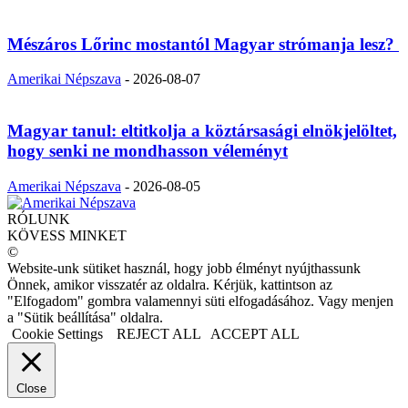
Mészáros Lőrinc mostantól Magyar strómanja lesz?
Amerikai Népszava
-
2026-08-07
Magyar tanul: eltitkolja a köztársasági elnökjelöltet,
hogy senki ne mondhasson véleményt
Amerikai Népszava
-
2026-08-05
RÓLUNK
KÖVESS MINKET
©
Website-unk sütiket használ, hogy jobb élményt nyújthassunk
Önnek, amikor visszatér az oldalra. Kérjük, kattintson az
"Elfogadom" gombra valamennyi süti elfogadásához. Vagy menjen
a "Sütik beállítása" oldalra.
Cookie Settings
REJECT ALL
ACCEPT ALL
Close