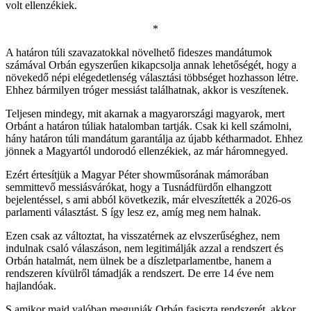
volt ellenzékiek.
*
A határon túli szavazatokkal növelhető fideszes mandátumok
számával Orbán egyszerűen kikapcsolja annak lehetőségét, hogy a
növekedő népi elégedetlenség választási többséget hozhasson létre.
Ehhez bármilyen tróger messiást találhatnak, akkor is veszítenek.
Teljesen mindegy, mit akarnak a magyarországi magyarok, mert
Orbánt a határon túliak hatalomban tartják. Csak ki kell számolni,
hány határon túli mandátum garantálja az újabb kétharmadot. Ehhez
jönnek a Magyartól undorodó ellenzékiek, az már háromnegyed.
Ezért értesítjük a Magyar Péter showműsorának mámorában
semmittevő messiásvárókat, hogy a Tusnádfürdőn elhangzott
bejelentéssel, s ami abból következik, már elveszítették a 2026-os
parlamenti választást. S így lesz ez, amíg meg nem halnak.
Ezen csak az változtat, ha visszatérnek az elvszerűséghez, nem
indulnak csaló válaszáson, nem legitimálják azzal a rendszert és
Orbán hatalmát, nem ülnek be a díszletparlamentbe, hanem a
rendszeren kívülről támadják a rendszert. De erre 14 éve nem
hajlandóak.
S amikor majd valóban megunják Orbán fasiszta rendszerét, akkor