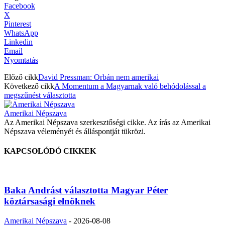
Facebook
X
Pinterest
WhatsApp
Linkedin
Email
Nyomtatás
Előző cikk
David Pressman: Orbán nem amerikai
Következő cikk
A Momentum a Magyarnak való behódolással a
megszűnést választotta
Amerikai Népszava
Az Amerikai Népszava szerkesztőségi cikke. Az írás az Amerikai
Népszava véleményét és álláspontját tükrözi.
KAPCSOLÓDÓ CIKKEK
Baka Andrást választotta Magyar Péter
köztársasági elnöknek
Amerikai Népszava
-
2026-08-08