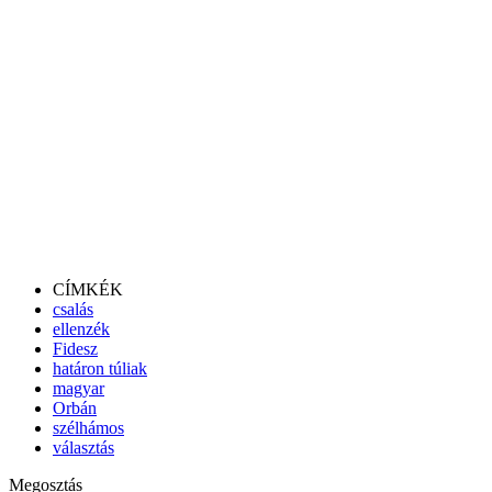
CÍMKÉK
csalás
ellenzék
Fidesz
határon túliak
magyar
Orbán
szélhámos
választás
Megosztás