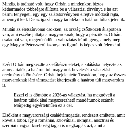
Mindig is tudható volt, hogy Orbán a mindenkori biztos
kétharmados többségre állította be a választási törvényt, s ha azt
bármi fenyegeti, egy-egy salátatörvényben elrejtve módosít rajta,
amennyit kell. De az igazán nagy tartalékot a határon túliak jelentik.
Miután az életszínvonal csökken, az ország csődközeli állapotban
van, ami eszébe juttatja a magyaroknak, hogy a pénzük az Orbán-
családnál van, megerősödött a változtatás iránti igény, amely még
egy Magyar Péter-szerű iszonyatos figurát is képes volt felemelni.
Ezért Orbán megkezdte az előkészületeket, s kilátásba helyezte az
aranytartalék, a határon túli magyarok bevetését a választási
eredmény eldöntésére. Orbán bejelentette Tusnádon, hogy az összes
magyaroknak járó támogatást kiterjesztik a határon túli magyarokra
is.
Ezzel el is döntötte a 2026-as választást, ha megnöveli a
határon túliak által megszerezhető mandátumok számát.
Márpedig egyértelműen ez a cél.
Elsőként a magyarországi családtámogatási rendszert említette, amit
követ a többi, így a romániai, szlovákiai, ukrajnai, ausztriai és
szerbiai magyar kisebbség tagjai is megkapják azt, amit a