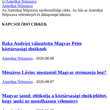
Amerikai Népszava
Az Amerikai Népszava szerkesztőségi cikke. Az írás az Amerikai
Népszava véleményét és álláspontját tükrözi.
KAPCSOLÓDÓ CIKKEK
Baka Andrást választotta Magyar Péter
köztársasági elnöknek
Amerikai Népszava
-
2026-08-08
Mészáros Lőrinc mostantól Magyar strómanja lesz?
Amerikai Népszava
-
2026-08-07
Magyar tanul: eltitkolja a köztársasági elnökjelöltet,
hogy senki ne mondhasson véleményt