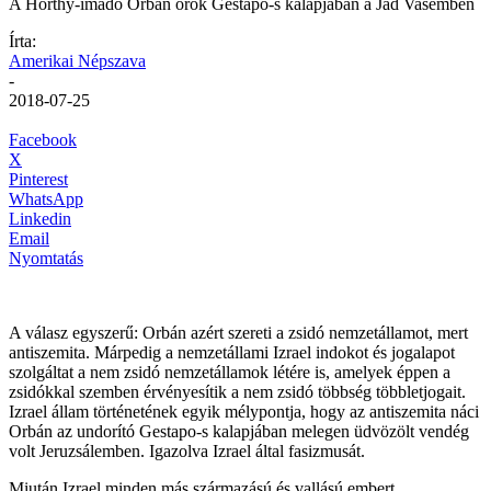
A Horthy-imádó Orbán örök Gestapo-s kalapjában a Jad Vasemben
Írta:
Amerikai Népszava
-
2018-07-25
Facebook
X
Pinterest
WhatsApp
Linkedin
Email
Nyomtatás
A válasz egyszerű: Orbán azért szereti a zsidó nemzetállamot, mert
antiszemita. Márpedig a nemzetállami Izrael indokot és jogalapot
szolgáltat a nem zsidó nemzetállamok létére is, amelyek éppen a
zsidókkal szemben érvényesítik a nem zsidó többség többletjogait.
Izrael állam történetének egyik mélypontja, hogy az antiszemita náci
Orbán az undorító Gestapo-s kalapjában melegen üdvözölt vendég
volt Jeruzsálemben. Igazolva Izrael által fasizmusát.
Miután Izrael minden más származású és vallású embert