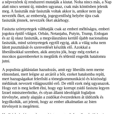
a népvezérek új rendszerei mutatják a kiutat. Noha nincs más, a Nap
alatt nincs semmi új, minden ugyanaz, csak más köntösben jelenik
meg. A fasiszták már fasiszták voltak akkor is, amikor nem így
nevezték őket, az emberség, jogegyenlőség helyére újra csak
fasiszták jönnek, nevezzék őket akárhogy.
Fasiszta szörnyetegek válthatják csak az emberi méltóságra, emberi
jogokra épülő világot. Orbán, Netanjahu, Putyin, Trump, Erdogan
és az új olasz fasiszták, a megválasztásra kerülő újabb nacionalista
fasiszták, mind szörnyetegek egytől egyig, akik a világ soha nem
látott pusztulását és szenvedését készítik elő. Azokkal a
liberálisokkal szemben, akik annyira jók, hogy még ezeket a
mocskos gazembereket is megtűrik és tétlenül engedik hatalomra
jutni.
A populista gátlástalan hazudozás, amit egy liberális nem merne
elmondani, mert leégne az arcáról a bőr, ezeket hatalomba repíti,
mert hazugságaikat felerősíti a tömegkommunikáció és közösségi
médiának nevezett világpusztító erő. De ettől ezek még ugyanazok.
Hogy ezt is meg kellett élni, hogy egy korrupt zsidó fasiszta legyen
Izrael miniszteerlnöke, és olyan állami ideológiát foglaljon
törvénybe, amely alapján a zsidókat évezredeken át üldözték és
legyilkolták, azt jelenti, hogy az ember alkalmatlan az Isten
törvényeit is megérteni.