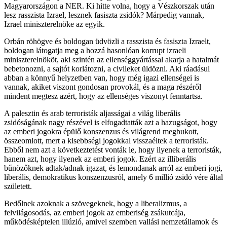
Magyarországon a NER. Ki hitte volna, hogy a Vészkorszak után
lesz rasszista Izrael, lesznek fasiszta zsidók? Márpedig vannak,
Izrael miniszterelnöke az egyik.
Orbán röhögve és boldogan üdvözli a rasszista és fasiszta Izraelt,
boldogan látogatja meg a hozzá hasonlóan korrupt izraeli
miniszterelnököt, aki szintén az ellenséggyártással akarja a hatalmát
bebetonozni, a sajtót korlátozni, a civileket üldözni. Aki ráadásul
abban a könnyű helyzetben van, hogy még igazi ellenségei is
vannak, akiket viszont gondosan provokál, és a maga részéről
mindent megtesz azért, hogy az ellenséges viszonyt fenntartsa.
A palesztin és arab terroristák aljasságai a világ liberális
zsidóságának nagy részével is elfogadtatták azt a hazugságot, hogy
az emberi jogokra épülő konszenzus és világrend megbukott,
összeomlott, mert a kisebbségi jogokkal visszaéltek a terroristák.
Ebből nem azt a következtetést vonták le, hogy ilyenek a terroristák,
hanem azt, hogy ilyenek az emberi jogok. Ezért az illiberális
bűnözőknek adtak/adnak igazat, és lemondanak arról az emberi jogi,
liberális, demokratikus konszenzusról, amely 6 millió zsidó vére által
született.
Bedőlnek azoknak a szövegeknek, hogy a liberalizmus, a
felvilágosodás, az emberi jogok az emberiség zsákutcája,
működésképtelen illúzió, amivel szemben vallási nemzetállamok és