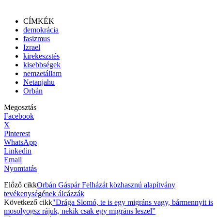
CÍMKÉK
demokrácia
fasizmus
Izrael
kirekeszstés
kisebbségek
nemzetállam
Netanjahu
Orbán
Megosztás
Facebook
X
Pinterest
WhatsApp
Linkedin
Email
Nyomtatás
Előző cikk
Orbán Gáspár Felházát közhasznú alapítvány
tevékenységének álcázzák
Következő cikk
"Drága Slomó, te is egy migráns vagy, bármennyit is
mosolyogsz rájuk, nekik csak egy migráns leszel”