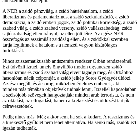
antiszemitizmusra épül.
A NER a zsidó pénzvilág, a zsidó háttérhatalom, a zsidó
liberalizmus és parlamentarizmus, a zsidó szekularizáció, a zsidó
demokrácia, a zsidó emberi jogok, zsidó politikai korrektség, a zsidó
szabad világ, a zsidó szabad verseny, zsidó vallásszabadság, zsidó
sajtószabadság ellen irányul, az ellen jött létre. Az egész NER
összefogás az asszimilált zsidóság ellen, és a zsidókkal szemben
tartja legitimnek a hatalom s a nemzeti vagyon kizárólagos
birtoklását.
Nincs szisztematikusabb antiszemita rendszer Orbán rendszerénél.
Ezt üdvözli Izrael, amely öngyűlölő módon ugyanezen zsidó
liberalizmus és zsidó szabad világ elveit tagadja meg, és Orbánhoz
hasonlóan nácik célpontját, a zsidó jelkép Soros Györgyöt üldözi.
Az ész megáll, és ácsorog, miközben értelmes emberek, akik
minden más témában objektívek tudnak lenni, Izraellel kapcsolatban
a szélsőjobb szövegeit hangoztatják: minden arab terrorista, és nem
az oktatást, az elfogadást, hanem a krekesztést és üldözést tartják
célravezetőnek.
Pedig nincs más. Még akkor sem, ha sok a kudarc. A rasszizmus és
a kirekesztő gyűlölet nem lehet alternatíva. Ha senki más, zsidók ezt
igazán tudhatnák.