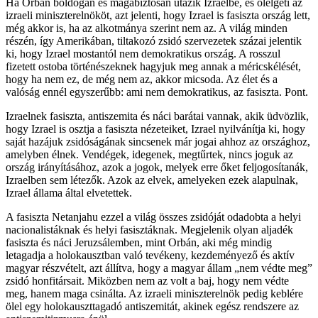
Ha Orbán boldogan és magabiztosan utazik Izraelbe, és ölelgeti az
izraeli miniszterelnököt, azt jelenti, hogy Izrael is fasiszta ország lett,
még akkor is, ha az alkotmánya szerint nem az. A világ minden
részén, így Amerikában, tiltakozó zsidó szervezetek százai jelentik
ki, hogy Izrael mostantól nem demokratikus ország. A rosszul
fizetett ostoba történészeknek hagyjuk meg annak a méricskélését,
hogy ha nem ez, de még nem az, akkor micsoda. Az élet és a
valóság ennél egyszerűbb: ami nem demokratikus, az fasiszta. Pont.
Izraelnek fasiszta, antiszemita és náci barátai vannak, akik üdvözlik,
hogy Izrael is osztja a fasiszta nézeteiket, Izrael nyilvánítja ki, hogy
saját hazájuk zsidóságának sincsenek már jogai ahhoz az országhoz,
amelyben élnek. Vendégek, idegenek, megtűrtek, nincs joguk az
ország irányításához, azok a jogok, melyek erre őket feljogosítanák,
Izraelben sem létezők. Azok az elvek, amelyeken ezek alapulnak,
Izrael állama által elvetettek.
A fasiszta Netanjahu ezzel a világ összes zsidóját odadobta a helyi
nacionalistáknak és helyi fasisztáknak. Megjelenik olyan aljadék
fasiszta és náci Jeruzsálemben, mint Orbán, aki még mindig
letagadja a holokausztban való tevékeny, kezdeményező és aktív
magyar részvételt, azt állítva, hogy a magyar állam „nem védte meg”
zsidó honfitársait. Miközben nem az volt a baj, hogy nem védte
meg, hanem maga csinálta. Az izraeli miniszterelnök pedig keblére
ölel egy holokauszttagadó antiszemitát, akinek egész rendszere az