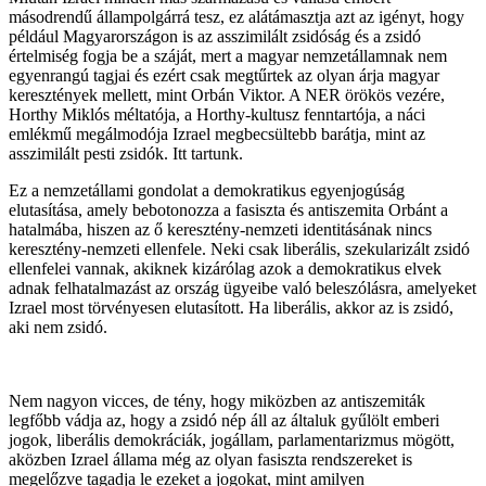
másodrendű állampolgárrá tesz, ez alátámasztja azt az igényt, hogy
például Magyarországon is az asszimilált zsidóság és a zsidó
értelmiség fogja be a száját, mert a magyar nemzetállamnak nem
egyenrangú tagjai és ezért csak megtűrtek az olyan árja magyar
keresztények mellett, mint Orbán Viktor. A NER örökös vezére,
Horthy Miklós méltatója, a Horthy-kultusz fenntartója, a náci
emlékmű megálmodója Izrael megbecsültebb barátja, mint az
asszimilált pesti zsidók. Itt tartunk.
Ez a nemzetállami gondolat a demokratikus egyenjogúság
elutasítása, amely bebotonozza a fasiszta és antiszemita Orbánt a
hatalmába, hiszen az ő keresztény-nemzeti identitásának nincs
keresztény-nemzeti ellenfele. Neki csak liberális, szekularizált zsidó
ellenfelei vannak, akiknek kizárólag azok a demokratikus elvek
adnak felhatalmazást az ország ügyeibe való beleszólásra, amelyeket
Izrael most törvényesen elutasított. Ha liberális, akkor az is zsidó,
aki nem zsidó.
Nem nagyon vicces, de tény, hogy miközben az antiszemiták
legfőbb vádja az, hogy a zsidó nép áll az általuk gyűlölt emberi
jogok, liberális demokráciák, jogállam, parlamentarizmus mögött,
aközben Izrael állama még az olyan fasiszta rendszereket is
megelőzve tagadja le ezeket a jogokat, mint amilyen