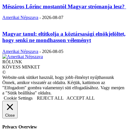
Mészáros Lőrinc mostantól Magyar strómanja lesz?
Amerikai Népszava
-
2026-08-07
Magyar tanul: eltitkolja a köztársasági elnökjelöltet,
hogy senki ne mondhasson véleményt
Amerikai Népszava
-
2026-08-05
RÓLUNK
KÖVESS MINKET
©
Website-unk sütiket használ, hogy jobb élményt nyújthassunk
Önnek, amikor visszatér az oldalra. Kérjük, kattintson az
"Elfogadom" gombra valamennyi süti elfogadásához. Vagy menjen
a "Sütik beállítása" oldalra.
Cookie Settings
REJECT ALL
ACCEPT ALL
Close
Privacy Overview