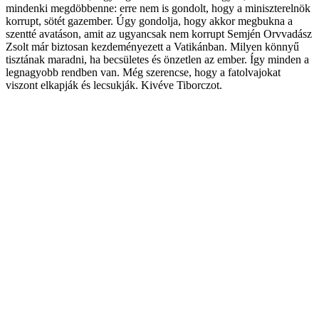
mindenki megdöbbenne: erre nem is gondolt, hogy a miniszterelnök
korrupt, sötét gazember. Úgy gondolja, hogy akkor megbukna a
szentté avatáson, amit az ugyancsak nem korrupt Semjén Orvvadász
Zsolt már biztosan kezdeményezett a Vatikánban. Milyen könnyű
tisztának maradni, ha becsületes és önzetlen az ember. Így minden a
legnagyobb rendben van. Még szerencse, hogy a fatolvajokat
viszont elkapják és lecsukják. Kivéve Tiborczot.