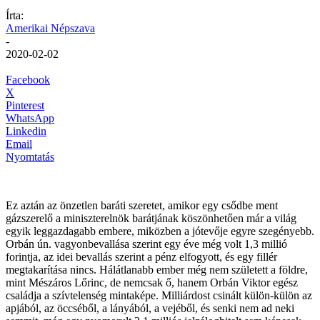
Írta:
Amerikai Népszava
-
2020-02-02
Facebook
X
Pinterest
WhatsApp
Linkedin
Email
Nyomtatás
Ez aztán az önzetlen baráti szeretet, amikor egy csődbe ment
gázszerelő a miniszterelnök barátjának köszönhetően már a világ
egyik leggazdagabb embere, miközben a jótevője egyre szegényebb.
Orbán ún. vagyonbevallása szerint egy éve még volt 1,3 millió
forintja, az idei bevallás szerint a pénz elfogyott, és egy fillér
megtakarítása nincs. Hálátlanabb ember még nem született a földre,
mint Mészáros Lőrinc, de nemcsak ő, hanem Orbán Viktor egész
családja a szívtelenség mintaképe. Milliárdost csinált külön-külön az
apjából, az öccséből, a lányából, a vejéből, és senki nem ad neki