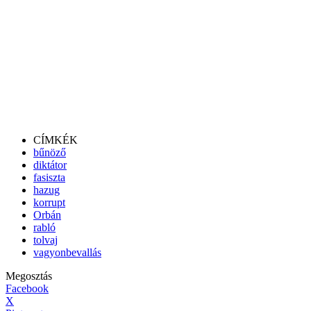
CÍMKÉK
bűnöző
diktátor
fasiszta
hazug
korrupt
Orbán
rabló
tolvaj
vagyonbevallás
Megosztás
Facebook
X