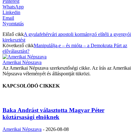
Pinterest
WhatsApp
Linkedin
Email
Nyomtatás
Előző cikk
A gyulafehérvári apostoli kormányzó elítéli a gyergyói
kirekesztést
Következő cikk
Manipulálja-e – és mióta – a Demokrata Párt az
előválasztást?
Amerikai Népszava
Az Amerikai Népszava szerkesztőségi cikke. Az írás az Amerikai
Népszava véleményét és álláspontját tükrözi.
KAPCSOLÓDÓ CIKKEK
Baka Andrást választotta Magyar Péter
köztársasági elnöknek
Amerikai Népszava
-
2026-08-08