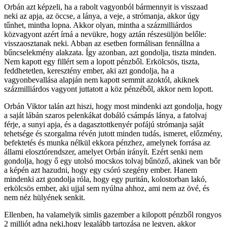
Orbán azt képzeli, ha a rabolt vagyonból bármennyit is visszaad
neki az apja, az öccse, a lánya, a veje, a strómanja, akkor úgy
tűnhet, mintha lopna. Akkor olyan, mintha a százmilliárdos
közvagyont azért írná a nevükre, hogy aztán részesüljön belőle:
visszaosztanak neki. Abban az esetben formálisan fennállna a
bűncselekmény alakzata. Így azonban, azt gondolja, tiszta minden.
Nem kapott egy fillért sem a lopott pénzből. Erkölcsös, tiszta,
feddhetetlen, keresztény ember, aki azt gondolja, ha a
vagyonbevallása alapján nem kapott semmit azoktól, akiknek
százmilliárdos vagyont juttatott a köz pénzéből, akkor nem lopott.
Orbán Viktor talán azt hiszi, hogy most mindenki azt gondolja, hogy
a saját lábán szaros pelenkákat dobáló csámpás lánya, a fatolvaj
férje, a sunyi apja, és a dagasztottkenyér pofájú strómanja saját
tehetsége és szorgalma révén jutott minden tudás, ismeret, előzmény,
befektetés és munka nélkül ekkora pénzhez, amelynek forrása az
állami elosztórendszer, amelyet Orbán irányít. Ezért senki nem
gondolja, hogy ő egy utolsó mocskos tolvaj bűnöző, akinek van bőr
a képén azt hazudni, hogy egy csóró szegény ember. Hanem
mindenki azt gondolja róla, hogy egy puritán, kolostorban lakó,
erkölcsös ember, aki ujjal sem nyúlna ahhoz, ami nem az övé, és
nem néz hülyének senkit.
Ellenben, ha valamelyik simlis gazember a kilopott pénzből rongyos
2 milliót adna neki,hogy legalább tartozása ne legyen, akkor