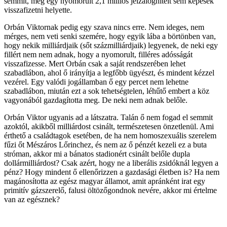
semmit, még egy nyomorult 2,1 milliós jelzáloghitelt sem képesek
visszafizetni helyette.
Orbán Viktornak pedig egy szava nincs erre. Nem ideges, nem
mérges, nem veti senki szemére, hogy egyik lába a börtönben van,
hogy nekik milliárdjaik (sőt százmilliárdjaik) legyenek, de neki egy
fillért nem nem adnak, hogy a nyomorult, filléres adósságát
visszafizesse. Mert Orbán csak a saját rendszerében lehet
szabadlábon, ahol ő irányítja a legfőbb ügyészt, és mindent kézzel
vezérel. Egy valódi jogállamban ő egy percet nem lehetne
szabadlábon, miután ezt a sok tehetségtelen, léhűtő embert a köz
vagyonából gazdagította meg. De neki nem adnak belőle.
Orbán Viktor ugyanis ad a látszatra. Talán ő nem fogad el semmit
azoktól, akikből milliárdost csinált, természetesen önzetlenül. Ami
érthető a családtagok esetében, de ha nem homoszexuális szerelem
fűzi őt Mészáros Lőrinchez, és nem az ő pénzét kezeli ez a buta
stróman, akkor mi a bánatos stadionért csinált belőle dupla
dollármilliárdost? Csak azért, hogy ne a liberális zsidóknál legyen a
pénz? Hogy mindent ő ellenőrizzen a gazdasági életben is? Ha nem
magánosította az egész magyar államot, amit apránként irat egy
primitív gázszerelő, falusi öltözőgondnok nevére, akkor mi értelme
van az egésznek?