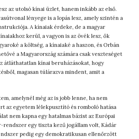
z az utolsó kínai üzlet, hanem inkább az első.
sútvonal lényege is a lopás lesz, amely szintén a
nstrukciója. A kínaiak érdeke, de a magyar
ínaiakhoz kerül, a vagyon is az övék lesz, ők
gyaroké a költség, a kínaiaké a haszon, és Orbán
ehetővé a Magyarország számára csak veszteséget
az átláthatatlan kínai beruházásokat, hogy
tésből, magasan túlárazva mindent, amit a
etem, amelynél még az is jobb lenne, ha nem
rt az egyetem lélekpusztító és romboló hatása
gálat nem kapna egy hatalmas bázist az Európai
-rendszer egy tiszta kezű jogállam volt, Kádár
 rendszer pedig egy demokratikusan ellenőrzött