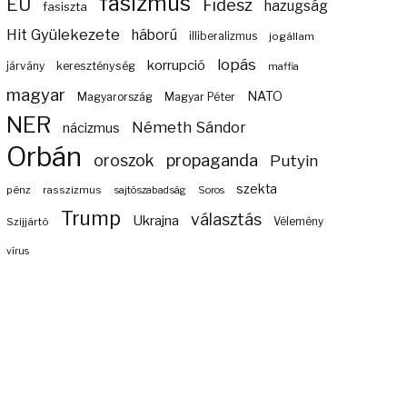
fasizmus
EU
Fidesz
hazugság
fasiszta
Hit Gyülekezete
háború
illiberalizmus
jogállam
lopás
korrupció
járvány
kereszténység
maffia
magyar
NATO
Magyarország
Magyar Péter
NER
Németh Sándor
nácizmus
Orbán
propaganda
oroszok
Putyin
szekta
pénz
rasszizmus
sajtószabadság
Soros
Trump
választás
Ukrajna
Szijjártó
Vélemény
vírus