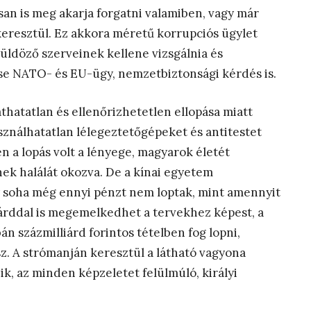
osan is meg akarja forgatni valamiben, vagy már
eresztül. Ez akkora méretű korrupciós ügylet
nüldöző szerveinek kellene vizsgálnia és
se NATO- és EU-ügy, nemzetbiztonsági kérdés is.
áthatatlan és ellenőrizhetetlen ellopása miatt
asználhatatlan lélegeztetőgépeket és antitestet
n a lopás volt a lényege, magyarok életét
ek halálát okozva. De a kínai egyetem
 soha még ennyi pénzt nem loptak, mint amennyit
iárddal is megemelkedhet a tervekhez képest, a
án százmilliárd forintos tételben fog lopni,
z. A strómanján keresztül a látható vagyona
zik, az minden képzeletet felülmúló, királyi