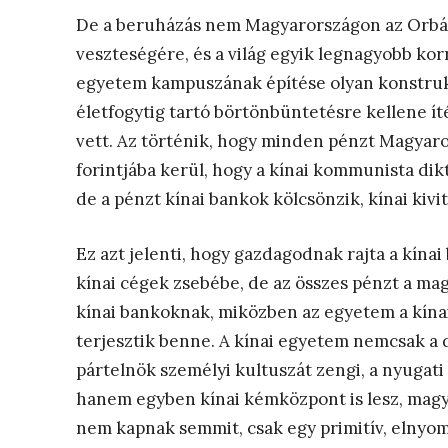
De a beruházás nem Magyarországon az Orbá
veszteségére, és a világ egyik legnagyobb ko
egyetem kampuszának építése olyan konstrukc
életfogytig tartó börtönbüntetésre kellene ít
vett. Az történik, hogy minden pénzt Magyaror
forintjába kerül, hogy a kínai kommunista di
de a pénzt kínai bankok kölcsönzik, kínai kivit
Ez azt jelenti, hogy gazdagodnak rajta a kínai
kínai cégek zsebébe, de az összes pénzt a mag
kínai bankoknak, miközben az egyetem a kínaia
terjesztik benne. A kínai egyetem nemcsak a di
pártelnök személyi kultuszát zengi, a nyugati
hanem egyben kínai kémközpont is lesz, magy
nem kapnak semmit, csak egy primitív, elnyo