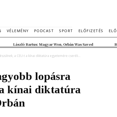
G
VÉLEMÉNY
PODCAST
SPORT
ELŐFIZETÉS
ELŐ
László Bartus: Magyar Won, Orbán Was Saved
B
zülnek, a CEU-t a kínai diktatúra egyetemére cseréli...
agyobb lopásra
a kínai diktatúra
Orbán