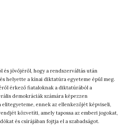
és jövőjéről, hogy a rendszerváltás után
és helyette a kínai diktatúra egyeteme épül meg.
éről érkező fiataloknak a diktatúrából a
berális demokráciák számára képezzen
elitegyeteme, ennek az ellenkezőjét képviseli,
endjét közvetíti, amely tapossa az emberi jogokat,
kat és csírájában fojtja el a szabadságot.