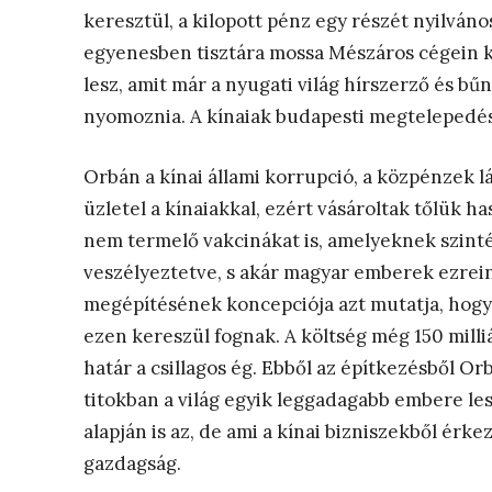
keresztül, a kilopott pénz egy részét nyilván
egyenesben tisztára mossa Mészáros cégein k
lesz, amit már a nyugati világ hírszerző és bű
nyomoznia. A kínaiak budapesti megtelepedé
Orbán a kínai állami korrupció, a közpénzek l
üzletel a kínaiakkal, ezért vásároltak tőlük h
nem termelő vakcinákat is, amelyeknek szinté
veszélyeztetve, s akár magyar emberek ezrein
megépítésének koncepciója azt mutatja, hogy
ezen kereszül fognak. A költség még 150 mill
határ a csillagos ég. Ebből az építkezésből Orb
titokban a világ egyik leggadagabb embere les
alapján is az, de ami a kínai bizniszekből érke
gazdagság.