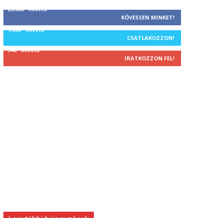
25,000
Követő
KÖVESSEN MINKET!
1,000
Követő
CSATLAKOZZON!
340
Követő
IRATKOZZON FEL!