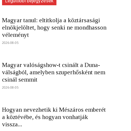
Legutóbbi bejegyzések
Magyar tanul: eltitkolja a köztársasági
elnökjelöltet, hogy senki ne mondhasson
véleményt
2026-08-05
Magyar valóságshow-t csinált a Duna-
válságból, amelyben szuperhősként nem
csinál semmit
2026-08-05
Hogyan nevezhetik ki Mészáros emberét
a köztévébe, és hogyan vonhatják
vissza...