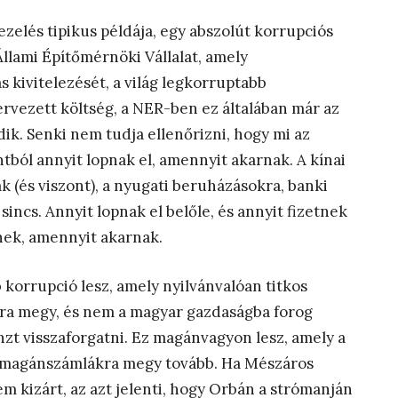
ezelés tipikus példája, egy abszolút korrupciós
llami Építőmérnöki Vállalat, amely
 kivitelezését, a világ legkorruptabb
 tervezett költség, a NER-ben ez általában már az
ik. Senki nem tudja ellenőrizni, hogy mi az
intból annyit lopnak el, amennyit akarnak. A kínai
k (és viszont), a nyugati beruházásokra, banki
ncs. Annyit lopnak el belőle, és annyit fizetnek
ek, amennyit akarnak.
orrupció lesz, amely nyilvánvalóan titkos
kra megy, és nem a magyar gazdaságba forog
nzt visszaforgatni. Ez magánvagyon lesz, amely a
tt magánszámlákra megy tovább. Ha Mészáros
m kizárt, az azt jelenti, hogy Orbán a strómanján