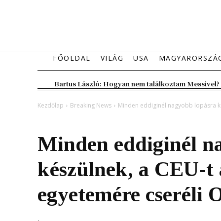
FŐOLDAL
VILÁG
USA
MAGYARORSZÁ
Bartus László: Hogyan nem találkoztam Messivel?
Kezdőlap
Breaking News
Minden eddiginél nagyobb lopásra kés
Breaking News
Magyarország
Minden eddiginél n
készülnek, a CEU-t 
egyetemére cseréli 