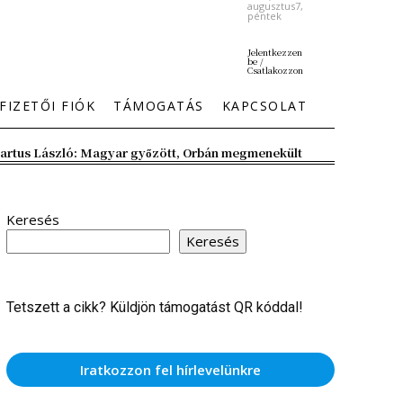
augusztus7,
péntek
Jelentkezzen
be /
Csatlakozzon
FIZETŐI FIÓK
TÁMOGATÁS
KAPCSOLAT
artus László: Magyar győzött, Orbán megmenekült
Keresés
Keresés
Tetszett a cikk? Küldjön támogatást QR kóddal!
Iratkozzon fel hírlevelünkre