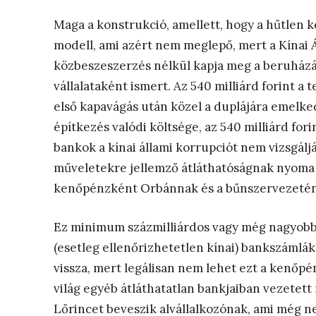
Maga a konstrukció, amellett, hogy a hűtlen k
modell, ami azért nem meglepő, mert a Kínai Á
közbeszeszerzés nélkül kapja meg a beruházás
vállalataként ismert. Az 540 milliárd forint a
első kapavágás után közel a duplájára emelked
építkezés valódi költsége, az 540 milliárd for
bankok a kínai állami korrupciót nem vizsgáljá
műveletekre jellemző átláthatóságnak nyoma si
kenőpénzként Orbánnak és a bűnszervezetén
Ez minimum százmilliárdos vagy még nagyobb k
(esetleg ellenőrizhetetlen kínai) bankszámlá
vissza, mert legálisan nem lehet ezt a kenőpé
világ egyéb átláthatatlan bankjaiban vezete
Lőrincet beveszik alvállalkozónak, ami még ne