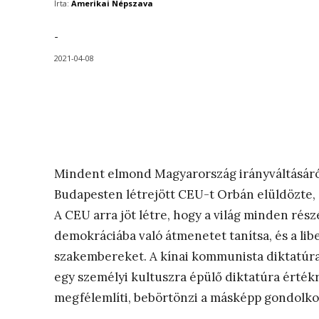
Írta:
Amerikai Népszava
-
2021-04-08
Mindent elmond Magyarország irányváltásáról 
Budapesten létrejött CEU-t Orbán elüldözte, 
A CEU arra jöt létre, hogy a világ minden rész
demokráciába való átmenetet tanítsa, és a li
szakembereket. A kínai kommunista diktatúra 
egy személyi kultuszra épülő diktatúra értékr
megfélemlíti, bebörtönzi a másképp gondolkodó