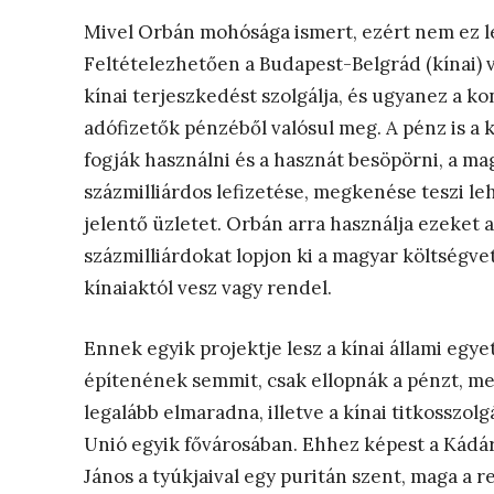
Mivel Orbán mohósága ismert, ezért nem ez les
Feltételezhetően a Budapest-Belgrád (kínai) va
kínai terjeszkedést szolgálja, és ugyanez a ko
adófizetők pénzéből valósul meg. A pénz is a k
fogják használni és a hasznát besöpörni, a ma
százmilliárdos lefizetése, megkenése teszi l
jelentő üzletet. Orbán arra használja ezeket 
százmilliárdokat lopjon ki a magyar költségve
kínaiaktól vesz vagy rendel.
Ennek egyik projektje lesz a kínai állami egy
építenének semmit, csak ellopnák a pénzt, me
legalább elmaradna, illetve a kínai titkosszol
Unió egyik fővárosában. Ehhez képest a Kádár
János a tyúkjaival egy puritán szent, maga a