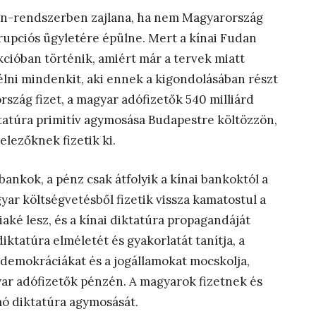
n-rendszerben zajlana, ha nem Magyarország
rrupciós ügyletére épülne. Mert a kínai Fudan
ióban történik, amiért már a tervek miatt
élni mindenkit, aki ennek a kigondolásában részt
szág fizet, a magyar adófizetők 540 milliárd
ktatúra primitív agymosása Budapestre költözzön,
elezőknek fizetik ki.
 bankok, a pénz csak átfolyik a kínai bankoktól a
yar költségvetésből fizetik vissza kamatostul a
ké lesz, és a kínai diktatúra propagandáját
ktatúra elméletét és gyakorlatát tanítja, a
 demokráciákat és a jogállamokat mocskolja,
ar adófizetők pénzén. A magyarok fizetnek és
mó diktatúra agymosását.